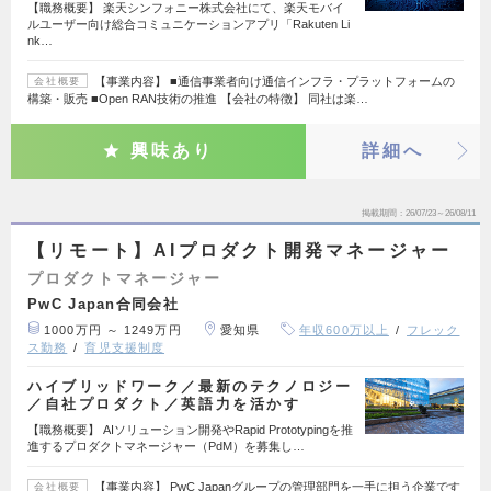
【職務概要】 楽天シンフォニー株式会社にて、楽天モバイ
ルユーザー向け総合コミュニケーションアプリ「Rakuten Li
nk…
【事業内容】 ■通信事業者向け通信インフラ・プラットフォームの
会社概要
構築・販売 ■Open RAN技術の推進 【会社の特徴】 同社は楽…
興味あり
詳細へ
掲載期間
26/07/23～26/08/11
【リモート】AIプロダクト開発マネージャー
プロダクトマネージャー
PwC Japan合同会社
1000万円 ～ 1249万円
愛知県
年収600万以上
フレック
ス勤務
育児支援制度
ハイブリッドワーク／最新のテクノロジー
／自社プロダクト／英語力を活かす
【職務概要】 AIソリューション開発やRapid Prototypingを推
進するプロダクトマネージャー（PdM）を募集し…
【事業内容】 PwC Japanグループの管理部門を一手に担う企業です
会社概要