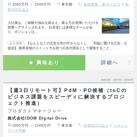
1000万円 ～ 1249万円
東京都
新規事業・新サービス
年
収600万以上
入社後は、ご経験や強みを踏まえ、最も力を発揮いただける
部署へアサインされます。 社長室には多様なチームがあ
り、ポジションは…
【なんとなくの広告を世の中からなくし、「利益に繋げる広告」を
会社概要
提供】 業界屈指のコミット力を持つ広告代理店として躍進すること…
興味あり
詳細へ
掲載期間
26/07/26～26/08/08
【週3日リモート可】PdM・PO候補（toCの
ビジネス課題をスピーディに解決するプロジ
ェクト推進）
プロダクトマネージャー
株式会社IDOM Digital Drive
1000万円 ～ 1249万円
東京都
年収600万以上
リモート
ワーク可能