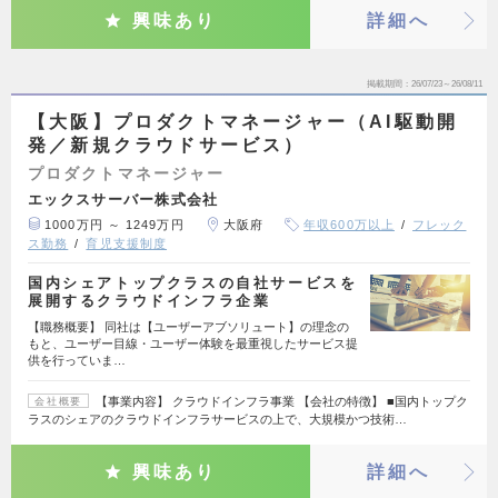
興味あり
詳細へ
掲載期間
26/07/23～26/08/11
【大阪】プロダクトマネージャー（AI駆動開
発／新規クラウドサービス）
プロダクトマネージャー
エックスサーバー株式会社
1000万円 ～ 1249万円
大阪府
年収600万以上
フレック
ス勤務
育児支援制度
国内シェアトップクラスの自社サービスを
展開するクラウドインフラ企業
【職務概要】 同社は【ユーザーアブソリュート】の理念の
もと、ユーザー目線・ユーザー体験を最重視したサービス提
供を行っていま…
【事業内容】 クラウドインフラ事業 【会社の特徴】 ■国内トップク
会社概要
ラスのシェアのクラウドインフラサービスの上で、大規模かつ技術…
興味あり
詳細へ