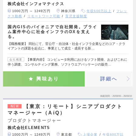
株式会社インフォマティクス
1000万円 ～ 1249万円
神奈川県
年収600万以上
フレッ
クス勤務
リモートワーク可能
育児支援制度
国内GISのパイオニアで自社開発。プライ
ム案件中心に社会インフラのDXを支え
る。
【職務概要】 同社にて、官公庁・自治体・社会インフラ企業などのコア・クラ
イアントの課題を起点に、事業として成立・成長する新…
【事業内容】 コンピュータ利用におけるソフト開発、およびこれに
会社概要
伴う調査、コンサルティング業務、ソフトウエアパッケージの販売…
興味あり
詳細へ
掲載期間
26/08/06～26/08/19
【東京：リモート】シニアプロダクト
NEW
マネージャー（AiQ）
プロダクトマネージャー
株式会社ELEMENTS
1000万円 ～ 1249万円
東京都
上場企業
年収600万以