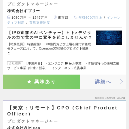
プロダクトマネージャー
株式会社ギブリー
1050万円 ～ 1249万円
東京都
年収600万以上
インセン
ティブ制度
育児支援制度
【IPO直前のAIベンチャー】ヒト×デジタ
ルの力で世の中に変革を起こしませんか？
【職務概要】 時価総額1，000億円および上場を目指す急成
長フェーズにおいて、OperationDX領域のプロダクト戦略
と…
【事業内容】 ・エンジニアHR tech事業 ・IT領域特化の採用支援
会社概要
サービス事業（中途／新卒）・インターネット広告事業 …
興味あり
詳細へ
掲載期間
26/07/23～26/08/11
【東京：リモート】CPO（Chief Product
Officer）
プロダクトマネージャー
株式会社Wizleap