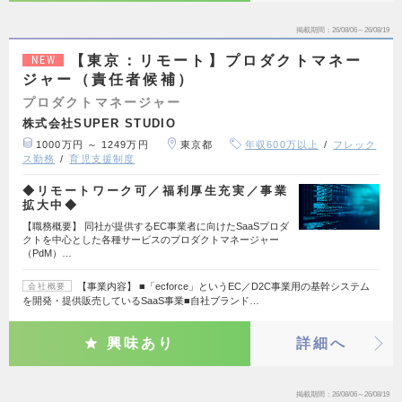
掲載期間
26/08/06～26/08/19
【東京：リモート】プロダクトマネー
NEW
ジャー（責任者候補）
プロダクトマネージャー
株式会社SUPER STUDIO
1000万円 ～ 1249万円
東京都
年収600万以上
フレック
ス勤務
育児支援制度
◆リモートワーク可／福利厚生充実／事業
拡大中◆
【職務概要】 同社が提供するEC事業者に向けたSaaSプロダ
クトを中心とした各種サービスのプロダクトマネージャー
（PdM）…
【事業内容】 ■「ecforce」というEC／D2C事業用の基幹システム
会社概要
を開発・提供販売しているSaaS事業■自社ブランド…
興味あり
詳細へ
掲載期間
26/08/06～26/08/19