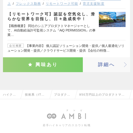
上
フレックス勤務
リモートワーク可能
育児支援制度
【リモートワーク可】認証を空気化し、滑
らかな世界を目指し、日々急成長中！
【職務概要】 同社のシニアプロダクトマネージャーとし
て、AI自動給油許可監視システム『AiQ PERMISSION』の事
業…
【事業内容】 個人認証ソリューション開発・提供／個人最適化ソリ
会社概要
ューション開発・提供／クラウドサービス開発・提供 【会社の特徴…
興味あり
詳細へ
ハイクラ
技術系（IT・W
プロダクト
950万円以上のプロダクトマネ
ス求人TO
eb・通信系）
マネージャ
ージャーの転職・求人情報一覧
P
ー
若手ハイキャリアのスカウト転職