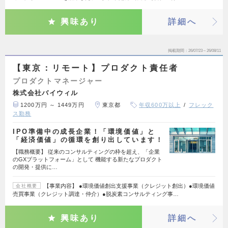
興味あり
詳細へ
掲載期間
26/07/23～26/08/11
【東京：リモート】プロダクト責任者
プロダクトマネージャー
株式会社バイウィル
1200万円 ～ 1449万円
東京都
年収600万以上
フレック
ス勤務
IPO準備中の成長企業！「環境価値」と
「経済価値」の循環を創り出しています！
【職務概要】 従来のコンサルティングの枠を超え、「企業
のGXプラットフォーム」として 機能する新たなプロダクト
の開発・提供に…
【事業内容】 ●環境価値創出支援事業（クレジット創出）●環境価値
会社概要
売買事業（クレジット調達・仲介）●脱炭素コンサルティング事…
興味あり
詳細へ