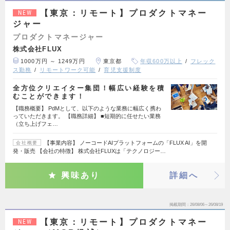
【東京：リモート】プロダクトマネー
NEW
ジャー
プロダクトマネージャー
株式会社FLUX
1000万円 ～ 1249万円
東京都
年収600万以上
フレック
ス勤務
リモートワーク可能
育児支援制度
全方位クリエイター集団！幅広い経験を積
むことができます！
【職務概要】 PdMとして、以下のような業務に幅広く携わ
っていただきます。 【職務詳細】 ■短期的に任せたい業務
（立ち上げフェ…
【事業内容】 ノーコードAIプラットフォームの「FLUX AI」を開
会社概要
発・販売 【会社の特徴】 株式会社FLUXは「テクノロジー…
興味あり
詳細へ
掲載期間
26/08/06～26/08/19
【東京：リモート】プロダクトマネー
NEW