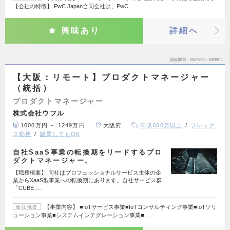
【会社の特徴】 PwC Japan合同会社は、PwC …
興味あり
詳細へ
掲載期間
26/07/23～26/08/11
【大阪：リモート】プロダクトマネージャー
（統括）
プロダクトマネージャー
株式会社ウフル
1000万円 ～ 1249万円
大阪府
年収600万以上
フレック
ス勤務
副業してもOK
自社SaaS事業の転換期をリードするプロ
ダクトマネージャー。
【職務概要】 同社はプロフェッショナルサービス主体の企
業からXaaS型事業への転換期にあります。自社サービス群
「CUBE …
【事業内容】 ■IoTサービス事業■IoTコンサルティング事業■IoTソリ
会社概要
ューション事業■システムインテグレーション事業■…