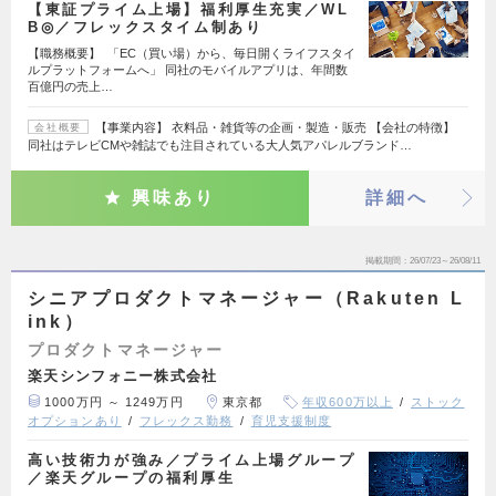
【東証プライム上場】福利厚生充実／WL
B◎／フレックスタイム制あり
【職務概要】 「EC（買い場）から、毎日開くライフスタイ
ルプラットフォームへ」 同社のモバイルアプリは、年間数
百億円の売上…
【事業内容】 衣料品・雑貨等の企画・製造・販売 【会社の特徴】
会社概要
同社はテレビCMや雑誌でも注目されている大人気アパレルブランド…
興味あり
詳細へ
掲載期間
26/07/23～26/08/11
シニアプロダクトマネージャー（Rakuten L
ink）
プロダクトマネージャー
楽天シンフォニー株式会社
1000万円 ～ 1249万円
東京都
年収600万以上
ストック
オプションあり
フレックス勤務
育児支援制度
高い技術力が強み／プライム上場グループ
／楽天グループの福利厚生