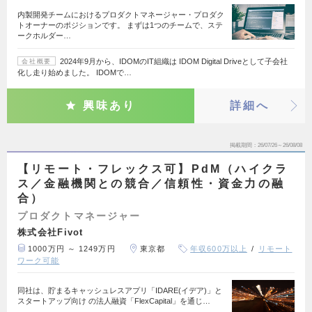
内製開発チームにおけるプロダクトマネージャー・プロダク
トオーナーのポジションです。 まずは1つのチームで、ステ
ークホルダー…
2024年9月から、IDOMのIT組織は IDOM Digital Driveとして子会社
会社概要
化し走り始めました。 IDOMで…
興味あり
詳細へ
掲載期間
26/07/26～26/08/08
【リモート・フレックス可】PdM（ハイクラ
ス／金融機関との競合／信頼性・資金力の融
合）
プロダクトマネージャー
株式会社Fivot
1000万円 ～ 1249万円
東京都
年収600万以上
リモート
ワーク可能
同社は、貯まるキャッシュレスアプリ「IDARE(イデア)」と
スタートアップ向け の法人融資「FlexCapital」を通じ…