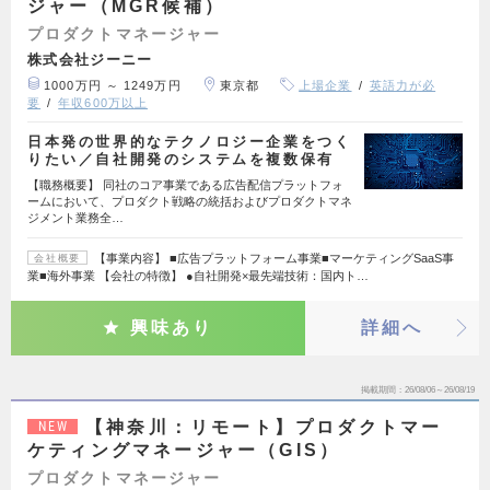
ジャー（MGR候補）
プロダクトマネージャー
株式会社ジーニー
1000万円 ～ 1249万円
東京都
上場企業
英語力が必
要
年収600万以上
日本発の世界的なテクノロジー企業をつく
りたい／自社開発のシステムを複数保有
【職務概要】 同社のコア事業である広告配信プラットフォ
ームにおいて、プロダクト戦略の統括およびプロダクトマネ
ジメント業務全…
【事業内容】 ■広告プラットフォーム事業■マーケティングSaaS事
会社概要
業■海外事業 【会社の特徴】 ●自社開発×最先端技術：国内ト…
興味あり
詳細へ
掲載期間
26/08/06～26/08/19
【神奈川：リモート】プロダクトマー
NEW
ケティングマネージャー（GIS）
プロダクトマネージャー