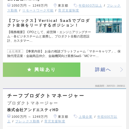
1050万円 ～ 1249万円
東京都
年収600万以上
フレック
ス勤務
リモートワーク可能
育児支援制度
【フレックス】Vertical SaaSでプロダ
クト全体をリードするポジション！
【職務概要】 CPOとして、経営陣・エンジニアリングチー
ム・各ビジネスチームと連携し、プロダクト全般の思想設
計、カスタマー…
【事業内容】 お金の相談プラットフォーム「マネーキャリア」、保
会社概要
険代理店業・金融商品仲介、金融機関向け業務SaaS「MCマー…
興味あり
詳細へ
掲載期間
26/07/23～26/08/11
チーフプロダクトマネージャー
プロダクトマネージャー
株式会社アンドエスティHD
1000万円 ～ 1249万円
東京都
上場企業
年収600万以
上
フレックス勤務
育児支援制度