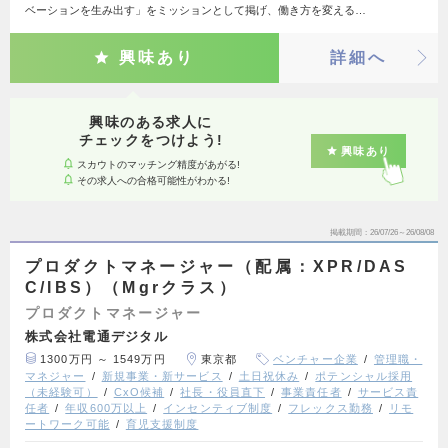
ベーションを生み出す」をミッションとして掲げ、働き方を変える…
興味あり
詳細へ
興味のある求人に
チェックをつけよう!
興味あり
スカウトのマッチング精度があがる!
その求人への合格可能性がわかる!
掲載期間
26/07/26～26/08/08
プロダクトマネージャー（配属：XPR/DAS
C/IBS）（Mgrクラス）
プロダクトマネージャー
株式会社電通デジタル
1300万円 ～ 1549万円
東京都
ベンチャー企業
管理職・
マネジャー
新規事業・新サービス
土日祝休み
ポテンシャル採用
（未経験可）
CxO候補
社長・役員直下
事業責任者
サービス責
任者
年収600万以上
インセンティブ制度
フレックス勤務
リモ
ートワーク可能
育児支援制度