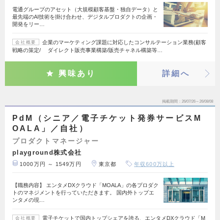
電通グループのアセット（大規模顧客基盤・独自データ）と
最先端のAI技術を掛け合わせ、デジタルプロダクトの企画・
開発をリー…
企業のマーケティング課題に対応したコンサルテーション業務(顧客
会社概要
戦略の策定/ ダイレクト販売事業構築/販売チャネル構築等…
興味あり
詳細へ
掲載期間
26/07/26～26/08/08
PdM（シニア／電子チケット発券サービスM
OALA」／自社）
プロダクトマネージャー
playground株式会社
1000万円 ～ 1549万円
東京都
年収600万以上
【職務内容】 エンタメDXクラウド「MOALA」の各プロダク
トのマネジメントを行っていただきます。 国内外トップエ
ンタメの現…
電子チケットで国内トップシェアを誇る、エンタメDXクラウド「M
会社概要