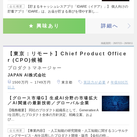
【貯まるキャッシュレスアプリ「IDARE（イデア）」】 個人向けの
会社概要
貯蓄アプリ「IDARE」は、お金が貯まる喜びを増やす新し…
興味あり
詳細へ
掲載期間
26/07/23～26/08/11
【東京：リモート】Chief Product Office
r (CPO)候補
プロダクトマネージャー
JAPAN AI株式会社
1500万円 ～ 1749万円
東京都
英語力が必要
年収600万
以上
【グロース市場G】生成AI分野の市場拡大
／AI関連の最新技術／グローバル企業
【職務概要】 同社のプロダクト組織長として、Generative A
Iを活用したプロダクト全体の方針決定、戦略立案、およ
び…
【事業内容】 ・人工知能の研究開発・人工知能に関するコンサルテ
会社概要
ィングサービス・AIを活用したプロダクト開発・販売 【会社の特…