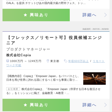
OALA」を提供 チケットぴあや国内最大級の野外フェス、トッ…
興味あり
詳細へ
掲載期間
26/07/26～26/08/08
【フレックス／リモート可】役員候補エンジ
ニア
プロダクトマネージャー
株式会社Copia
1000万円 ～ 1249万円
東京都
年収600万以上
リモート
ワーク可能
【職務内容】 Copiaは「Empower Japan」をパーパスとし、
日本を再び世界に誇れる国にするべく様々な事業に取り…
株式会社Copiaは、「Empower Japan（停滞する日本を復活させ
会社概要
る）」をミッションに掲げ、金融教育・AI教育・…
興味あり
詳細へ