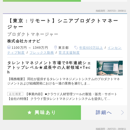
掲載期間
26/07/23～26/08/11
【東京：リモート】シニアプロダクトマネー
ジャー
プロダクトマネージャー
株式会社カオナビ
1100万円 ～ 1349万円
東京都
年収600万以上
インセン
ティブ制度
フレックス勤務
育児支援制度
タレントマネジメント市場で8年連続シェ
アトップレベル★成長中の人材領域×Tec
h
【職務概要】 同社が提供するタレントマネジメントシステムのプロダクトマネ
ジメントおよび組織開発における一連の業務を遂行しま…
【事業内容】 ■クラウド人材管理ツールの製造・販売・サポート
会社概要
【会社の特徴】 クラウド型タレントマネジメントシステムを提供して…
興味あり
詳細へ
掲載期間
26/07/23～26/08/11