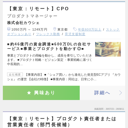
【東京：リモート】CPO
プロダクトマネージャー
株式会社カウシェ
1050万円 ～ 1249万円
東京都
年収600万以上
ストック
オプションあり
フレックス勤務
育児支援制度
■約46億円の資金調達■600万DLの自社サ
ービス■事業とプロダクトを動かす◎■
事業とプロダクトの両輪を動かし、成長を牽引していただき
ます。 ■プロダクト戦略・ビジョン策定 - 事業戦略に基づく
中長期的…
【事業内容】 ■「シェア買い」から進化した発見型ECアプリ 『カウ
会社概要
シェ』 の運営 【会社の特徴】 ■事業内容：同社は、日常に小…
興味あり
詳細へ
掲載期間
26/07/23～26/08/11
【東京：リモート】プロダクト責任者または
営業責任者（部門長候補）