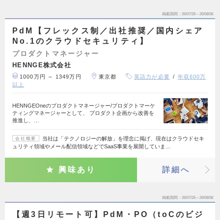
掲載期間
26/07/26～26/08/08
PdM【フレックス制／出社推奨／国内シェア
No.1のクラウドセキュリティ】
プロダクトマネージャー
HENNGE株式会社
1000万円 ～ 1349万円
東京都
英語力が必要
年収600万
以上
HENNGEOneのプロダクトマネージャー/プロダクトマーケ
ティングマネージャーとして、 プロダクト企画から改善を
推進し、…
当社は「テクノロジーの解放」を理念に掲げ、現在はクラウドセキ
会社概要
ュリティ領域やメール配信領域などでSaaS事業を展開していま…
興味あり
詳細へ
掲載期間
26/07/26～26/08/08
【週3日リモート可】PdM・PO（toCのビジ