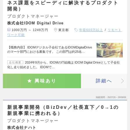
ネス課題をスピーディに解決するプロダクト
開発）
プロダクトマネージャー
株式会社IDOM Digital Drive
1000万円 ～ 1249万円
東京都
年収600万以上
リモート
ワーク可能
【職務内容】 IDOMデジタル子会社であるIDOMDigitalDrive
のマーケ部門における募集です。 この部門は約25名…
2024年9月から、IDOMのIT組織は IDOM Digital Driveとして子会社
会社概要
化し走り始めました。 IDOMで…
興味あり
詳細へ
掲載期間
26/07/26～26/08/08
新規事業開発（BizDev／社長直下／0→1の
新規事業に携われる）
プロダクトマネージャー
株式会社ナハト