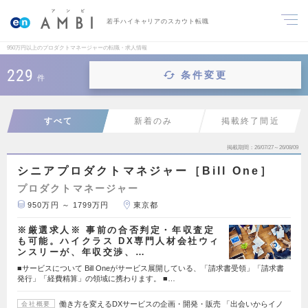
若手ハイキャリアのスカウト転職
950万円以上のプロダクトマネージャーの転職・求人情報
229
条件変更
件
すべて
新着のみ
掲載終了間近
掲載期間
26/07/27～26/08/09
シニアプロダクトマネジャー［Bill One］
プロダクトマネージャー
950万円 ～ 1799万円
東京都
※厳選求人※ 事前の合否判定・年収査定
も可能。ハイクラス DX専門人材会社ウィ
ンスリーが、年収交渉、…
■サービスについて Bill Oneがサービス展開している、「請求書受領」「請求書
発行」「経費精算」の領域に携わります。 ■…
働き方を変えるDXサービスの企画・開発・販売 「出会いからイノ
会社概要