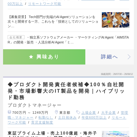
00万以上
リモートワーク可能
【募集背景】 Tech部門が先端のAI Agentソリューションを
次々と開発する一方、これらを「技術としてのソリューショ
ン…
・独立系ソフトウェアメーカー ・マーケティングAI Agent「AIMSTA
会社概要
R」の開発・販売 ・人流分析AI Agent「ミ…
興味あり
詳細へ
掲載期間
26/07/30～26/08/12
◆プロダクト開発責任者候補◆100％自社開
発・市場影響大のIT製品を開発｜ハイブリッ
ド勤務
プロダクトマネージャー
700万円 ～ 1249万円
東京都
上場企業
大手企業
管理
職・マネジャー
転勤なし
土日祝休み
年収600万以上
リモート
ワーク可能
育児支援制度
東証プライム上場・売上100億超・海外子