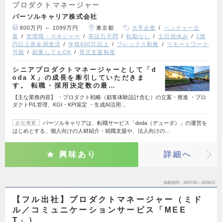
プロダクトマネージャー
パーソルキャリア株式会社
800万円 ～ 1099万円
東京都
大手企業
ベンチャー企
業
管理職・マネジャー
英語力不問
転勤なし
土日祝休み
1億
円以上資金調達済
年収600万以上
フレックス勤務
リモートワーク
可能
副業してもOK
育児支援制度
シニアプロダクトマネージャーとして「d
oda X」の成長を牽引していただきま
す。 転職・採用決定数の最…
【主な業務内容】 ・プロダクト戦略（顧客体験設計含む）の立案・推進 ・プロ
ダクトP/L管理、KGI・KPI策定 ・生成AI活用…
パーソルキャリアは、転職サービス「doda（デューダ）」の運営を
会社概要
はじめとする、個人向けの人材紹介・就職支援や、法人向けの…
興味あり
詳細へ
掲載期間
26/07/30～26/08/12
【フル出社】プロダクトマネージャー（ミド
ル／コミュニケーションサービス「MEE
T」）