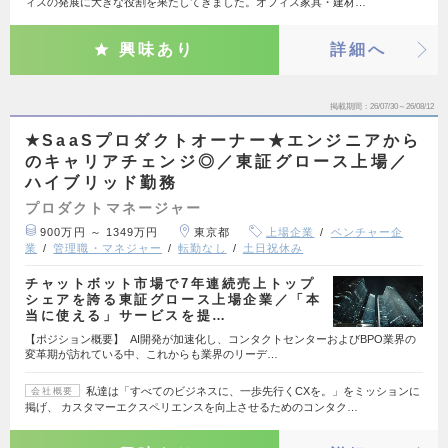
ィスの発展に大きな役割を果たしてきました。オフィス家具・建材…
興味あり
詳細へ
掲載期間
26/07/30～26/08/12
★SaaSプロダクトオーナー★エンジニアから
のキャリアチェンジ◎／東証グロース上場／
ハイブリッド勤務
プロダクトマネージャー
900万円 ～ 1349万円
東京都
上場企業
ベンチャー企
業
管理職・マネジャー
転勤なし
土日祝休み
チャットボット市場で7年連続売上トップ
シェアを誇る東証グロース上場企業／「本
当に使える」サービスを提…
【ポジション概要】 AI開発が加速化し、コンタクトセンターおよびBPO業界の
変革期が訪れている中、これからも業界のリーデ…
私達は「すべてのビジネスに、一歩先行くCXを。」をミッションに
会社概要
掲げ、 カスタマーエクスペリエンスを向上させるためのコンタク…