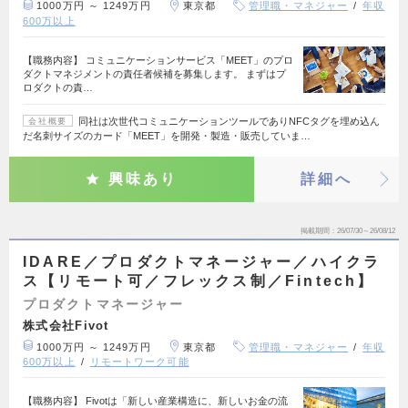
1000万円 ～ 1249万円
東京都
管理職・マネジャー
年収
600万以上
【職務内容】 コミュニケーションサービス「MEET」のプロ
ダクトマネジメントの責任者候補を募集します。 まずはプ
ロダクトの責…
同社は次世代コミュニケーションツールでありNFCタグを埋め込ん
会社概要
だ名刺サイズのカード「MEET」を開発・製造・販売していま…
興味あり
詳細へ
掲載期間
26/07/30～26/08/12
IDARE／プロダクトマネージャー／ハイクラ
ス【リモート可／フレックス制／Fintech】
プロダクトマネージャー
株式会社Fivot
1000万円 ～ 1249万円
東京都
管理職・マネジャー
年収
600万以上
リモートワーク可能
【職務内容】 Fivotは「新しい産業構造に、新しいお金の流