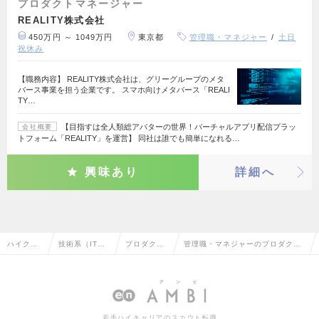
プロダクトマネージャー
REALITY株式会社
450万円 ～ 1049万円
東京都
管理職・マネジャー
土日
祝休み
【職務内容】 REALITY株式会社は、グリーグループのメタ
バース事業を担う企業です。 スマホ向けメタバース「REALI
TY…
【目指すは全人類総アバターの世界！バーチャルアプリ配信プラッ
会社概要
トフォーム「REALITY」を運営】 同社は誰でも簡単になれる…
興味あり
詳細へ
ハイクラ
技術系（IT・
プロダクト
管理職・マネジャーのプロダクト
ス求人TO
Web・通信
マネージャ
マネージャーの転職・求人情報一
P
系）
ー
覧
若手ハイキャリアのスカウト転職