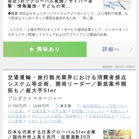
会社3社でグローバル展開／サイバー攻
撃・情報漏洩・子どもの有…
◆概要 当社はセキュリティソフトウェアメーカーとして、より便利で快適、か
つ安全なインターネット環境を提供するため、「常に進…
上場大手ITセキュリティサービス提供企業として、インターネット
会社概要
セキュリティ関連ソフトウェアおよびアプライアンス製品の企画…
興味あり
詳細へ
掲載期間
26/07/30～26/08/12
交通運輸・旅行観光業界における消費者接点
システム等企画、開発リーダー／新規案件開
拓も／超大手SIer
プロダクトマネージャー
700万円 ～ 1149万円
東京都
海外展開あり（日系グロー
バル企業）
上場企業
大手企業
管理職・マネジャー
転勤なし
土日祝休み
ポテンシャル採用（未経験可）
年収600万以上
フレッ
クス勤務
リモートワーク可能
日本を代表する日系グローバルSIer企業
／国内外売上高５兆円・従業員数20万