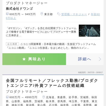
プロダクトマネージャー
株式会社ドワンゴ
600万円 ～ 949万円
東京都
管理職・マネジャー
年収60
0万以上
「dマガジン」「dブック」を含む自社開発プラットフォーム
上で稼働する電子書籍サービスにおいてプロデューサー業務
に主体的ま…
ニコニコ関連事業：日本最大級の動画・生放送プラットフォーム
会社概要
『ニコニコ動画』『ニコニコ生放送』をはじめとした、独自のコメン…
興味あり
詳細へ
掲載期間
26/07/30～26/08/17
全国フルリモート／フレックス勤務/プロダク
トエンジニア/外資ファームの技術組織
プロダクトマネージャー
600万円 ～ 4999万円
北海道、青森県、岩手県、宮城県、秋田
県、山形県、福島県、茨城県、栃木県、群馬県、埼玉県、千葉県、東京
都、神奈川県、新潟県、富山県、石川県、福井県、山梨県、長野県、岐