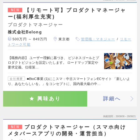
【リモート可】プロダクトマネージャ
NEW
ー(福利厚生充実)
プロダクトマネージャー
株式会社Belong
500万円 ～ 849万円
東京都
管理職・マネジャー
リモー
トワーク可能
【職務内容】 ユーザー理解に基づき、 ビジネスゴールとプ
ロダクトビジョンを設定いたします。 ロードマップ策定や
要求定義、仕様策…
■BtoC事業 (1)にこスマ：中古スマートフォンECサイト 「新しいよ
会社概要
り、あなたらしいを。」をコンセプトに、国内最大級の中…
興味あり
詳細へ
掲載期間
26/08/08～26/08/21
プロダクトマネージャー（スマホ向け
NEW
メタバースアプリの開発・運営担当）