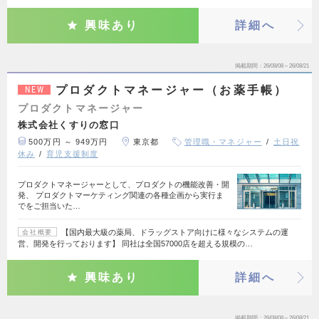
興味あり
詳細へ
掲載期間
26/08/08～26/08/21
プロダクトマネージャー（お薬手帳）
NEW
プロダクトマネージャー
株式会社くすりの窓口
500万円 ～ 949万円
東京都
管理職・マネジャー
土日祝
休み
育児支援制度
プロダクトマネージャーとして、プロダクトの機能改善・開
発、 プロダクトマーケティング関連の各種企画から実行ま
でをご担当いた…
【国内最大級の薬局、ドラッグストア向けに様々なシステムの運
会社概要
営、開発を行っております】 同社は全国57000店を超える規模の…
興味あり
詳細へ
掲載期間
26/08/08～26/08/21