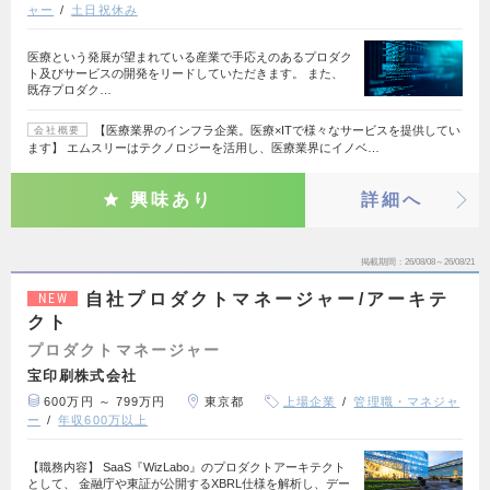
ャー
土日祝休み
医療という発展が望まれている産業で手応えのあるプロダク
ト及びサービスの開発をリードしていただきます。 また、
既存プロダク…
【医療業界のインフラ企業。医療×ITで様々なサービスを提供してい
会社概要
ます】 エムスリーはテクノロジーを活用し、医療業界にイノベ…
興味あり
詳細へ
掲載期間
26/08/08～26/08/21
自社プロダクトマネージャー/アーキテ
NEW
クト
プロダクトマネージャー
宝印刷株式会社
600万円 ～ 799万円
東京都
上場企業
管理職・マネジャ
ー
年収600万以上
【職務内容】 SaaS『WizLabo』のプロダクトアーキテクト
として、 金融庁や東証が公開するXBRL仕様を解析し、デー