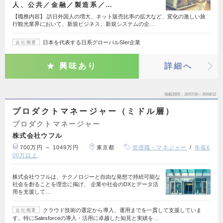
人、公共／金融／製造系／…
【職務内容】 訪日外国人の増大、ネット販売比率の拡大など、変化の激しい旅
行観光業界において、新規ビジネス、新規システムの企…
日本を代表する日系グローバルSIer企業
会社概要
興味あり
詳細へ
掲載期間
26/07/30～26/08/12
プロダクトマネージャー（ミドル層）
プロダクトマネージャー
株式会社ウフル
700万円 ～ 1049万円
東京都
管理職・マネジャー
年収6
00万以上
株式会社ウフルは、テクノロジーと自由な発想で持続可能な
社会を創ることを理念に掲げ、 企業や社会のDXとデータ活
用を支援して…
クラウド技術の選定から導入、運用までを一貫して支援していま
会社概要
す。特にSalesforceの導入・活用に卓越した知見と実績を…