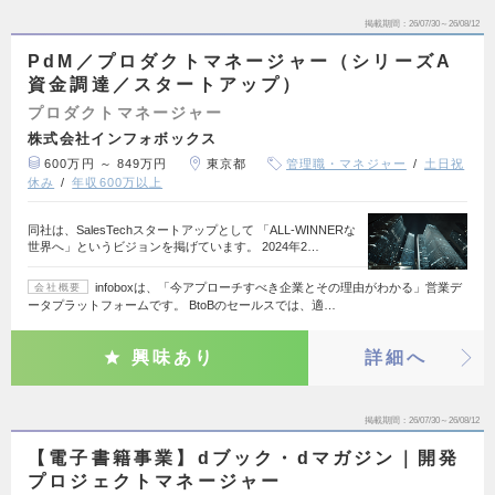
掲載期間
26/07/30～26/08/12
PdM／プロダクトマネージャー（シリーズA
資金調達／スタートアップ）
プロダクトマネージャー
株式会社インフォボックス
600万円 ～ 849万円
東京都
管理職・マネジャー
土日祝
休み
年収600万以上
同社は、SalesTechスタートアップとして 「ALL-WINNERな
世界へ」というビジョンを掲げています。 2024年2…
infoboxは、「今アプローチすべき企業とその理由がわかる」営業デ
会社概要
ータプラットフォームです。 BtoBのセールスでは、適…
興味あり
詳細へ
掲載期間
26/07/30～26/08/12
【電子書籍事業】dブック・dマガジン｜開発
プロジェクトマネージャー