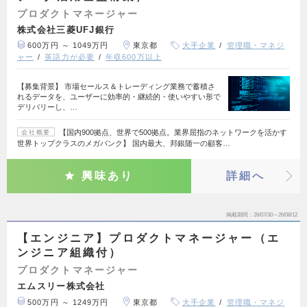
プロダクトマネージャー
株式会社三菱UFJ銀行
600万円 ～ 1049万円
東京都
大手企業
管理職・マネジ
ャー
英語力が必要
年収600万以上
【募集背景】 市場セールス＆トレーディング業務で蓄積さ
れるデータを、ユーザーに効率的・継続的・使いやすい形で
デリバリーし、…
【国内900拠点、世界で500拠点。業界屈指のネットワークを活かす
会社概要
世界トップクラスのメガバンク】 国内最大、邦銀随一の顧客…
興味あり
詳細へ
掲載期間
26/07/30～26/08/12
【エンジニア】プロダクトマネージャー（エ
ンジニア組織付）
プロダクトマネージャー
エムスリー株式会社
500万円 ～ 1249万円
東京都
大手企業
管理職・マネジ