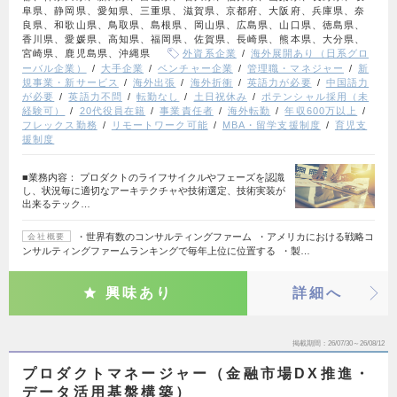
阜県、静岡県、愛知県、三重県、滋賀県、京都府、大阪府、兵庫県、奈
良県、和歌山県、鳥取県、島根県、岡山県、広島県、山口県、徳島県、
香川県、愛媛県、高知県、福岡県、佐賀県、長崎県、熊本県、大分県、
宮崎県、鹿児島県、沖縄県
外資系企業
海外展開あり（日系グロ
ーバル企業）
大手企業
ベンチャー企業
管理職・マネジャー
新
規事業・新サービス
海外出張
海外折衝
英語力が必要
中国語力
が必要
英語力不問
転勤なし
土日祝休み
ポテンシャル採用（未
経験可）
20代役員在籍
事業責任者
海外転勤
年収600万以上
フレックス勤務
リモートワーク可能
MBA・留学支援制度
育児支
援制度
■業務内容： プロダクトのライフサイクルやフェーズを認識
し、状況毎に適切なアーキテクチャや技術選定、技術実装が
出来るテック…
・世界有数のコンサルティングファーム ・アメリカにおける戦略コ
会社概要
ンサルティングファームランキングで毎年上位に位置する ・製…
興味あり
詳細へ
掲載期間
26/07/30～26/08/12
プロダクトマネージャー（金融市場DX推進・
データ活用基盤構築）