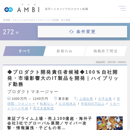
若手ハイキャリアのスカウト転職
管理職・マネジャーのプロダクトマネージャーの転職・求人情報
272
条件変更
件
すべて
新着のみ
掲載終了間近
掲載期間
26/07/30～26/08/12
◆プロダクト開発責任者候補◆100％自社開
発・市場影響大のIT製品を開発｜ハイブリッ
ド勤務
プロダクトマネージャー
1000万円 ～ 1249万円
東京都
上場企業
大手企業
管
理職・マネジャー
転勤なし
土日祝休み
年収600万以上
リモー
トワーク可能
育児支援制度
東証プライム上場・売上100億超・海外子
会社3社でグローバル展開／サイバー攻
撃・情報漏洩・子どもの有…