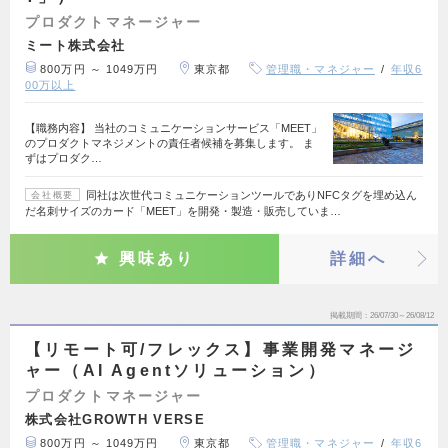
プロダクトマネージャー
ミート株式会社
800万円 ～ 1049万円
東京都
管理職・マネジャー
年収6
00万以上
【職務内容】 当社のコミュニケーションサービス「MEET」
のプロダクトマネジメントの責任者候補を募集します。 ま
ずはプロダク…
同社は次世代コミュニケーションツールでありNFCタグを埋め込ん
会社概要
だ名刺サイズのカード「MEET」を開発・製造・販売していま…
興味あり
詳細へ
掲載期間
26/07/30～26/08/12
【リモート可/フレックス】事業開発マネージ
ャー（AI Agentソリューション）
プロダクトマネージャー
株式会社GROWTH VERSE
800万円 ～ 1049万円
東京都
管理職・マネジャー
年収6