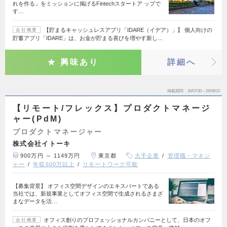
れを作る」をミッションに掲げるFintechスタートア ップで
す…
【貯まるキャッシュレスアプリ「IDARE（イデア）」】 個人向けの
会社概要
貯蓄アプリ「IDARE」は、お金が貯まる喜びを増やす新し…
興味あり
詳細へ
掲載期間
26/07/30～26/08/12
【リモート/フレックス】プロダクトマネージ
ャー(PdM)
プロダクトマネージャー
株式会社イトーキ
900万円 ～ 1149万円
東京都
大手企業
管理職・マネジ
ャー
年収600万以上
リモートワーク可能
【募集背景】 オフィス空間デザインのエキスパートである
当社では、新規事業としてオフィス空間で生成されるさまざ
まなデータを活…
オフィス創りのプロフェッショナルカンパニーとして、日本のオフ
会社概要