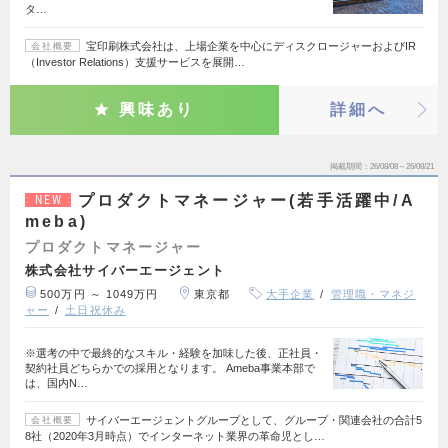
タ…
宝印刷株式会社は、上場企業を中心にディスクロージャーおよびIR
会社概要
（Investor Relations）支援サービスを展開…
興味あり
詳細へ
掲載期間
26/08/08～26/08/21
プロダクトマネージャー(若手活躍中/A
NEW
meba)
プロダクトマネージャー
株式会社サイバーエージェント
500万円 ～ 1049万円
東京都
大手企業
管理職・マネジ
ャー
土日祝休み
※選考の中で最終的なスキル・経験を加味した後、正社員・
契約社員どちらかでの採用となります。 Ameba事業本部で
は、国内N…
サイバーエージェントグループとして、グループ・関連会社の合計5
会社概要
8社（2020年3月時点）でインターネット業界の革命児とし…