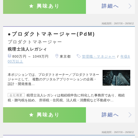
興味あり
詳細へ
掲載期間
26/07/30～26/08/12
●プロダクトマネージャー(PdM)
プロダクトマネージャー
税理士法人レガシィ
800万円 ～ 1049万円
東京都
管理職・マネジャー
年収6
00万以上
本ポジションでは、プロダクトオーナー／プロダクトマネー
ジャーとして、 複数のデジタルアプリケーションの企画・
設計・開発推進…
税理士法人レガシィは相続税申告に特化した事務所であり、相続
会社概要
税・贈与税を始め、 所得税・住民税、法人税・消費税など不動産や…
興味あり
詳細へ
掲載期間
26/07/30～26/08/12