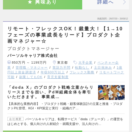
興味あり
詳細へ
掲載期間
26/07/30～26/08/12
リモート・フレックスOK！裁量大！【1→10
フェーズの事業成長をリード】プロダクト企
画マネジャー☆
プロダクトマネージャー
パーソルキャリア株式会社
850万円 ～ 1199万円
東京都
大手企業
ベンチャー企
業
管理職・マネジャー
英語力不問
転勤なし
土日祝休み
1億
円以上資金調達済
年収600万以上
フレックス勤務
リモートワーク
可能
副業してもOK
育児支援制度
「doda X」のプロダクト戦略立案からリ
リースまでを担い、PdM組織全体を牽引
いただきます。 事業成…
【具体的な業務内容】 ・プロダクト戦略・顧客体験設計の立案と推進 ・プロダ
クトP/L管理、KGI・KPI策定と実行 ・組織のア…
パーソルキャリアは、転職サービス「doda（デューダ）」の運営を
会社概要
はじめとする、個人向けの人材紹介・就職支援や、法人向けの…