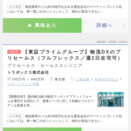
物流業界のうち約19兆円を占める運送会社のマーケットプレイス化
会社概要
においては、唯一無二のポジションとして、他社が真似できない…
興味あり
詳細へ
掲載期間
26/08/03～26/08/16
【東証プライムグループ】物流DXのプ
NEW
リセールス（フルフレックス／週2日在宅可）
プリセールス・セールスエンジニア
トラボックス株式会社
700万円 ～ 949万円
東京都
上場企業
年収600万以上
リモートワーク可能
【職務内容】 国内最大級の物流マッチングプラットフォー
ムを運営する同社にて、顧客ニーズに対して的確かつスピー
ディな提案を実…
物流業界のうち約19兆円を占める運送会社のマーケットプレイス化
会社概要
においては、唯一無二のポジションとして、他社が真似できない…