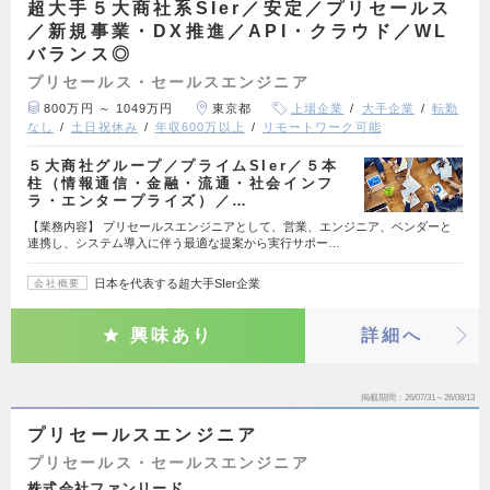
超大手５大商社系SIer／安定／プリセールス
／新規事業・DX推進／API・クラウド／WL
バランス◎
プリセールス・セールスエンジニア
800万円 ～ 1049万円
東京都
上場企業
大手企業
転勤
なし
土日祝休み
年収600万以上
リモートワーク可能
５大商社グループ／プライムSIer／５本
柱（情報通信・金融・流通・社会インフ
ラ・エンタープライズ）／…
【業務内容】 プリセールスエンジニアとして、営業、エンジニア、ベンダーと
連携し、システム導入に伴う最適な提案から実行サポー…
日本を代表する超大手SIer企業
会社概要
興味あり
詳細へ
掲載期間
26/07/31～26/08/13
プリセールスエンジニア
プリセールス・セールスエンジニア
株式会社ファンリード