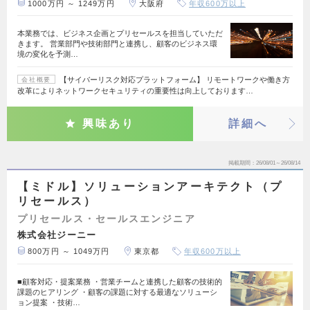
1000万円 ～ 1249万円
大阪府
年収600万以上
本業務では、ビジネス企画とプリセールスを担当していただ
きます。 営業部門や技術部門と連携し、顧客のビジネス環
境の変化を予測…
【サイバーリスク対応プラットフォーム】 リモートワークや働き方
会社概要
改革によりネットワークセキュリティの重要性は向上しております…
興味あり
詳細へ
掲載期間
26/08/01～26/08/14
【ミドル】ソリューションアーキテクト（プ
リセールス）
プリセールス・セールスエンジニア
株式会社ジーニー
800万円 ～ 1049万円
東京都
年収600万以上
■顧客対応・提案業務 ・営業チームと連携した顧客の技術的
課題のヒアリング ・顧客の課題に対する最適なソリューシ
ョン提案 ・技術…