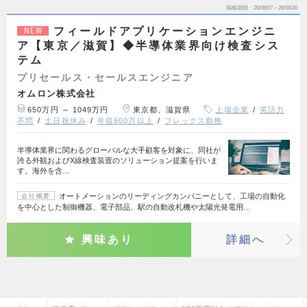
掲載期間
26/08/07～26/08/20
フィールドアプリケーションエンジニ
NEW
ア【東京／滋賀】◆半導体業界向け検査シス
テム
プリセールス・セールスエンジニア
オムロン株式会社
650万円 ～ 1049万円
東京都、滋賀県
上場企業
英語力
不問
土日祝休み
年収600万以上
フレックス勤務
半導体業界に関わるグローバルな大手顧客を対象に、同社が
誇る外観およびX線検査装置のソリューション提案を行いま
す。海外を含…
オートメーションのリーディングカンパニーとして、工場の自動化
会社概要
を中心とした制御機器、電子部品、駅の自動改札機や太陽光発電用…
興味あり
詳細へ