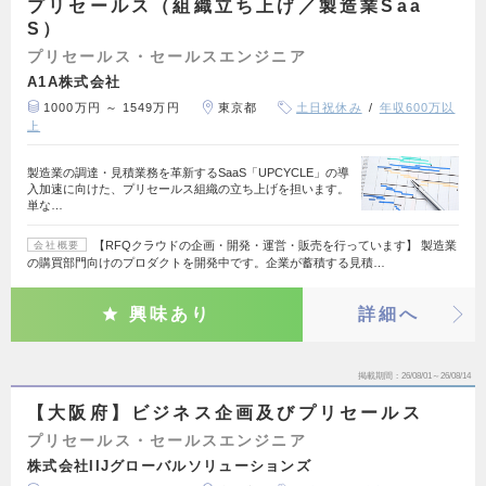
プリセールス（組織立ち上げ／製造業Saa
S）
プリセールス・セールスエンジニア
A1A株式会社
1000万円 ～ 1549万円
東京都
土日祝休み
年収600万以
上
製造業の調達・見積業務を革新するSaaS「UPCYCLE」の導
入加速に向けた、プリセールス組織の立ち上げを担います。
単な…
【RFQクラウドの企画・開発・運営・販売を行っています】 製造業
会社概要
の購買部門向けのプロダクトを開発中です。企業が蓄積する見積…
興味あり
詳細へ
掲載期間
26/08/01～26/08/14
【大阪府】ビジネス企画及びプリセールス
プリセールス・セールスエンジニア
株式会社IIJグローバルソリューションズ