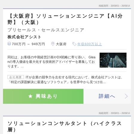
掲載期間
26/08/01～26/08/14
【大阪府】ソリューションエンジニア【AI分
野】（大阪）
プリセールス・セールスエンジニア
株式会社アシスト
700万円 ～ 949万円
大阪府
年収600万以上
同社は、お客様の中期経営計画やDX戦略に寄り添い、 Glea
nの導入価値を最大化する技術的アドバイザーを募集してお
ります。…
ITが企業の競争力を左右する現代において、株式会社アシストは、
会社概要
「特定の課題解決に最適なソフトウェア」を世界中から見つけ出…
興味あり
詳細へ
掲載期間
26/08/01～26/08/14
ソリューションコンサルタント（ハイクラス
層）