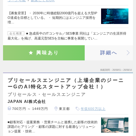
ワーク可能
副業してもOK
【募集背景】 ・ 2030年に時価総額2000億円を超える大型IP
O達成を目標としている。 ・ 短期的にはエンジニア採用を
増…
■ 急成長中のITコンサル／SES事業 同社は「エンジニアの生涯所得
会社概要
最大化」を掲げ、高還元型SESを主軸に事業を展開してい…
興味あり
詳細へ
掲載期間
26/08/01～26/08/14
プリセールスエンジニア（上場企業のジーニ
ーGのAI特化スタートアップ会社！）
プリセールス・セールスエンジニア
JAPAN AI株式会社
700万円 ～ 1449万円
東京都
年収600万以上
■顧客対応・提案業務 ・営業チームと連携した顧客の技術的
課題のヒアリング ・顧客の課題に対する最適なソリューシ
ョン提案 ・技術…