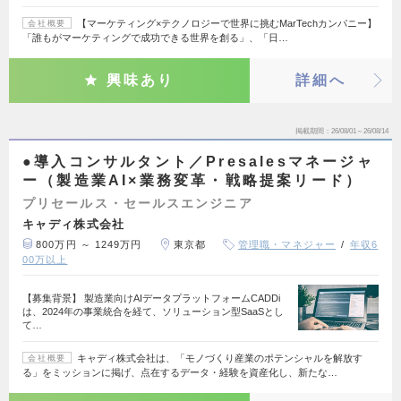
【マーケティング×テクノロジーで世界に挑むMarTechカンパニー】
会社概要
「誰もがマーケティングで成功できる世界を創る」、「日…
興味あり
詳細へ
掲載期間
26/08/01～26/08/14
●導入コンサルタント／Presalesマネージャ
ー（製造業AI×業務変革・戦略提案リード）
プリセールス・セールスエンジニア
キャディ株式会社
800万円 ～ 1249万円
東京都
管理職・マネジャー
年収6
00万以上
【募集背景】 製造業向けAIデータプラットフォームCADDi
は、2024年の事業統合を経て、ソリューション型SaaSとし
て…
キャディ株式会社は、「モノづくり産業のポテンシャルを解放す
会社概要
る」をミッションに掲げ、点在するデータ・経験を資産化し、新たな…