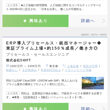
■人工知能の研究開発、人工知能に関するコンサルティングサービ
会社概要
ス 2023年4月に設立され、「日本を伝承し、働く人の可能性を…
興味あり
詳細へ
掲載期間
26/07/31～26/08/20
ERP導入プリセールス・統括マネージャー◆
東証プライム上場×約150％成長／働き方◎
プリセールス・セールスエンジニア
株式会社SHIFT
1000万円 ～ 2499万円
東京都
上場企業
英語力不問
転勤なし
土日祝休み
年収600万以上
リモートワーク可能
同社ではSAP Cloud ERP（GROW with SAP）導入における
プライム案件の獲得とプロジェクト実行に注力し…
同社は、品質保証の強みを軸に、IT総合サービスを展開する企業で
会社概要
す。 ■事業：【品質保証】×【幅広いソリューション】×【一気…
興味あり
詳細へ