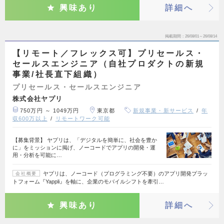
興味あり
詳細へ
掲載期間
26/08/01～26/08/14
【リモート／フレックス可】プリセールス・
セールスエンジニア（自社プロダクトの新規
事業/社長直下組織）
プリセールス・セールスエンジニア
株式会社ヤプリ
750万円 ～ 1049万円
東京都
新規事業・新サービス
年
収600万以上
リモートワーク可能
【募集背景】 ヤプリは、「デジタルを簡単に、社会を豊か
に」をミッションに掲げ、ノーコードでアプリの開発・運
用・分析を可能に…
ヤプリは、ノーコード（プログラミング不要）のアプリ開発プラッ
会社概要
トフォーム『Yappli』を軸に、企業のモバイルシフトを牽引…
興味あり
詳細へ