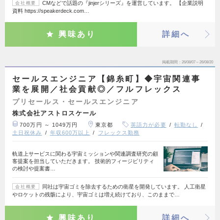
CMなどで話題の『jinjerシリーズ』を運営しています。 【企業説明
会社概要
資料 https://speakerdeck.com…
興味あり
詳細へ
掲載期間
26/08/07～26/08/20
セールスエンジニア【錦糸町】◆宇宙関連事
業を展開／社会貢献◎／フルフレックス
プリセールス・セールスエンジニア
株式会社アストロスケール
700万円 ～ 1049万円
東京都
英語力が必要
転勤なし
土日祝休み
年収600万以上
フレックス勤務
軌道上サービスに関わる宇宙ミッションや関連調査研究の顧
客提案を担当していただきます。 技術的フィージビリティ
の検討や提案書…
同社は宇宙ゴミを除去するための衛星を開発しています。 人工衛星
会社概要
やロケットの残骸により、宇宙ゴミは増え続けており、このままで…
興味あり
詳細へ