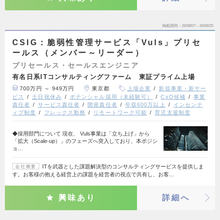
掲載期間
26/08/07～26/08/20
CSIG：脆弱性管理サービス「Vuls」プリセ
ールス（メンバー～リーダー）
プリセールス・セールスエンジニア
有名日系ITコンサルティングファーム 東証プライム上場
700万円 ～ 949万円
東京都
上場企業
新規事業・新サー
ビス
土日祝休み
ポテンシャル採用（未経験可）
CxO候補
事業
責任者
サービス責任者
開発責任者
年収600万以上
インセンテ
ィブ制度
フレックス勤務
リモートワーク可能
育児支援制度
◆採用部門について 現在、 Vuls事業は「立ち上げ」から
「拡大（Scale-up）」のフェーズへ突入しており、本ポジシ
ョ…
ITを武器とした課題解決型のコンサルティングサービスを提供しま
会社概要
す。お客様の抱える経営上の課題を経営者の視点で共有し、お客…
興味あり
詳細へ