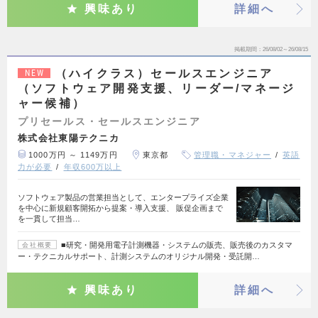
興味あり
詳細へ
掲載期間
26/08/02～26/08/15
（ハイクラス）セールスエンジニア
NEW
（ソフトウェア開発支援、リーダー/マネージ
ャー候補）
プリセールス・セールスエンジニア
株式会社東陽テクニカ
1000万円 ～ 1149万円
東京都
管理職・マネジャー
英語
力が必要
年収600万以上
ソフトウェア製品の営業担当として、エンタープライズ企業
を中心に新規顧客開拓から提案・導入支援、 販促企画まで
を一貫して担当…
■研究・開発用電子計測機器・システムの販売、販売後のカスタマ
会社概要
ー・テクニカルサポート、計測システムのオリジナル開発・受託開…
興味あり
詳細へ