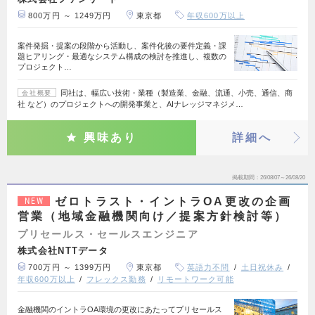
800万円 ～ 1249万円
東京都
年収600万以上
案件発掘・提案の段階から活動し、案件化後の要件定義・課
題ヒアリング・最適なシステム構成の検討を推進し、複数の
プロジェクト…
同社は、幅広い技術・業種（製造業、金融、流通、小売、通信、商
会社概要
社 など）のプロジェクトへの開発事業と、AIナレッジマネジメ…
興味あり
詳細へ
掲載期間
26/08/07～26/08/20
ゼロトラスト・イントラOA更改の企画
NEW
営業（地域金融機関向け／提案方針検討等）
プリセールス・セールスエンジニア
株式会社NTTデータ
700万円 ～ 1399万円
東京都
英語力不問
土日祝休み
年収600万以上
フレックス勤務
リモートワーク可能
金融機関のイントラOA環境の更改にあたってプリセールス