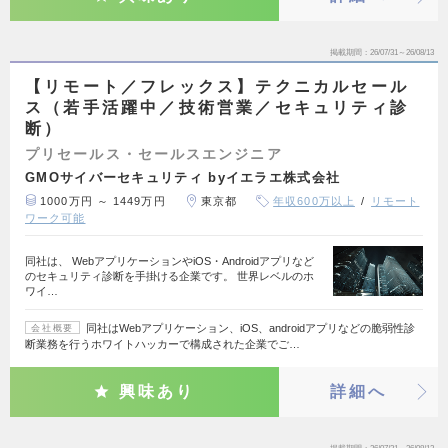
掲載期間
26/07/31～26/08/13
【リモート／フレックス】テクニカルセール
ス（若手活躍中／技術営業／セキュリティ診
断）
プリセールス・セールスエンジニア
GMOサイバーセキュリティ byイエラエ株式会社
1000万円 ～ 1449万円
東京都
年収600万以上
リモート
ワーク可能
同社は、 WebアプリケーションやiOS・Androidアプリなど
のセキュリティ診断を手掛ける企業です。 世界レベルのホ
ワイ…
同社はWebアプリケーション、iOS、androidアプリなどの脆弱性診
会社概要
断業務を行うホワイトハッカーで構成された企業でご…
興味あり
詳細へ