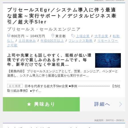
掲載期間
26/07/31～26/08/13
プリセールスEgr／システム導入に伴う最適
な提案～実行サポート／デジタルビジネス牽
引／超大手SIer
プリセールス・セールスエンジニア
800万円 ～ 1049万円
東京都
上場企業
大手企業
転勤
なし
土日祝休み
年収600万以上
フレックス勤務
リモートワー
ク可能
上司や先輩とも話しやすく、垣根が低い環
境ですので親しみのあるチームです。毎
年、新卒だけでなく中途社員…
【業務内容】 プリセールスエンジニアとして、営業、エンジニア、ベンダーと
連携し、システム導入に伴う最適な提案から実行サポー…
日本を代表する超大手SIer企業 ■事例 ---------------------------- 【当社
会社概要
取り組み事例】 ●サイ…
興味あり
詳細へ
掲載期間
26/07/31～26/08/13