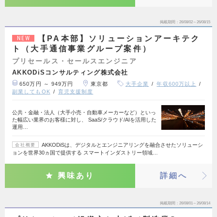
掲載期間
26/08/02～26/08/15
【PA本部】ソリューションアーキテク
NEW
ト（大手通信事業グループ案件）
プリセールス・セールスエンジニア
AKKODiSコンサルティング株式会社
650万円 ～ 949万円
東京都
大手企業
年収600万以上
副業してもOK
育児支援制度
公共・金融・法人（大手小売・自動車メーカーなど）といっ
た幅広い業界のお客様に対し、 SaaS/クラウド/AIを活用した
運用…
AKKODiSは、デジタルとエンジニアリングを融合させたソリューシ
会社概要
ョンを世界30ヵ国で提供する スマートインダストリー領域…
興味あり
詳細へ
掲載期間
26/08/01～26/08/14