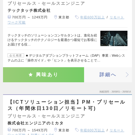
プリセールス・セールスエンジニア
テックタッチ株式会社
700万円 ～ 1249万円
東京都
年収600万以上
リモート
ワーク可能
テックタッチのソリューションコンサルタントは、進化を続
けるテックタッチのテクノロジーを最適かつ最短でお客様に
お届けする役…
■ デジタルアダプションプラットフォーム（DAP）事業：Webシス
会社概要
テムの上に「操作ガイド」や「ヒント」を表示させることで…
興味あり
詳細へ
掲載期間
26/08/01～26/08/14
【ICTソリューション担当】PM・プリセール
ス（年間休日130日／リモート可)
プリセールス・セールスエンジニア
株式会社エンジニアのミカタ
700万円 ～ 1549万円
東京都
年収600万以上
リモート