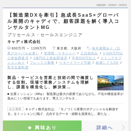
掲載期間
26/08/02～26/08/31
【製造業DXを牽引】急成長SaaS×グローバ
ル展開のキャディで、顧客課題を解く導入コ
ンサルタントMG
プリセールス・セールスエンジニア
キャディ株式会社
800万円 ～ 1199万円
東京都、大阪府
海外展開あり（日
系グローバル企業）
管理職・マネジャー
土日祝休み
3,000万円以
上資金調達済
1億円以上資金調達済
年収600万以上
ストックオプ
ションあり
フレックス勤務
リモートワーク可能
副業してもOK
育児支援制度
製品・サービスを営業と技術の間で橋渡し
する役割。現場で業務／システムを理解
し、課題を構造化し、解決策…
■ 企業ミッション（Why） 製造業は最大の産業でありながら、IT化や構造改革が
進みにくい領域でもあります。導入コンサルタ…
キャディ株式会社は、「モノづくり産業のポテンシャルを解放す
会社概要
る」をミッションに掲げ、点在するデータ・経験を資産化し、新たな…
興味あり
詳細へ