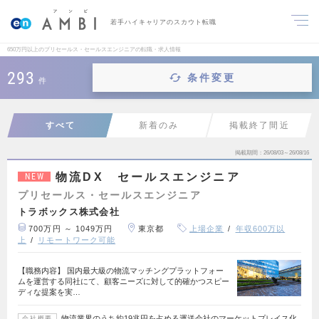
若手ハイキャリアのスカウト転職
650万円以上のプリセールス・セールスエンジニアの転職・求人情報
293
条件変更
件
すべて
新着のみ
掲載終了間近
掲載期間
26/08/03～26/08/16
物流DX セールスエンジニア
NEW
プリセールス・セールスエンジニア
トラボックス株式会社
700万円 ～ 1049万円
東京都
上場企業
年収600万以
上
リモートワーク可能
【職務内容】 国内最大級の物流マッチングプラットフォー
ムを運営する同社にて、顧客ニーズに対して的確かつスピー
ディな提案を実…
物流業界のうち約19兆円を占める運送会社のマーケットプレイス化
会社概要