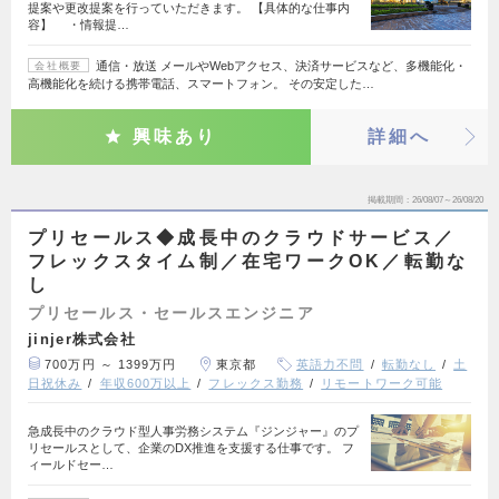
提案や更改提案を行っていただきます。 【具体的な仕事内
容】 ・情報提…
通信・放送 メールやWebアクセス、決済サービスなど、多機能化・
会社概要
高機能化を続ける携帯電話、スマートフォン。 その安定した…
興味あり
詳細へ
掲載期間
26/08/07～26/08/20
プリセールス◆成長中のクラウドサービス／
フレックスタイム制／在宅ワークOK／転勤な
し
プリセールス・セールスエンジニア
jinjer株式会社
700万円 ～ 1399万円
東京都
英語力不問
転勤なし
土
日祝休み
年収600万以上
フレックス勤務
リモートワーク可能
急成長中のクラウド型人事労務システム『ジンジャー』のプ
リセールスとして、企業のDX推進を支援する仕事です。 フ
ィールドセー…