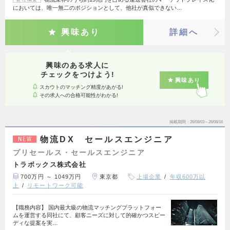
においては、唯一無二のポジションとして、他社が真似できない…
興味あり
詳細へ
興味のある求人に
チェックをつけよう!
興味あり
スカウトのマッチング精度があがる!
その求人への合格可能性がわかる!
掲載期間
26/08/03～26/08/16
物流DX セールスエンジニア
NEW
プリセールス・セールスエンジニア
トラボックス株式会社
700万円 ～ 1049万円
東京都
上場企業
年収600万以
上
リモートワーク可能
【職務内容】 国内最大級の物流マッチングプラットフォー
ムを運営する同社にて、顧客ニーズに対して的確かつスピー
ディな提案を実…