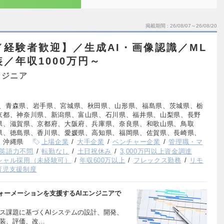
掲載期間
26/08/07～26/08/20
／経験者歓迎】／生成AI・画像認識／ML
装／年収1000万円～
ンジニア
、青森県、岩手県、宮城県、秋田県、山形県、福島県、茨城県、栃
京都、神奈川県、新潟県、富山県、石川県、福井県、山梨県、長野
県、滋賀県、京都府、大阪府、兵庫県、奈良県、和歌山県、鳥取
県、徳島県、香川県、愛媛県、高知県、福岡県、佐賀県、長崎県、
、沖縄県
上場企業
大手企業
ベンチャー企業
管理職・マ
英語力不問
転勤なし
土日祝休み
3,000万円以上資金調達
シャル採用（未経験可）
年収600万以上
フレックス勤務
リモ
育児支援制度
ォーメーションを支援するAIエンジニアで
ス課題に基づくAIシステムの設計、開発、
実装、評価、改…