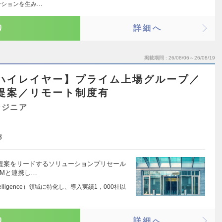
ーションを生み…
り
詳細へ
掲載期間
26/08/06～26/08/19
 ハイレイヤー】プライム上場グループ／
提案／リモート制度有
ンジニア
都
X提案をリードするソリューションプリセール
PMと連携し…
Intelligence）領域に特化し、導入実績1，000社以
り
詳細へ