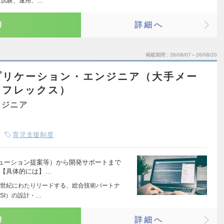
、試験、運用、…
り
詳細へ
掲載期間
26/08/07～26/08/20
プリケーション・エンジニア（大手メー
／フレックス）
ンジニア
育児支援制度
ューション提案等）から開発サポートまで
 【具体的には】…
世紀にわたりリードする、総合技術パートナ
SI）の設計・…
り
詳細へ