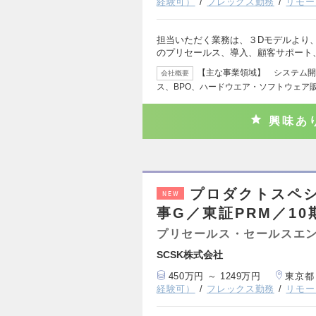
経験可）
フレックス勤務
リモー
担当いただく業務は、３Dモデルより
のプリセールス、導入、顧客サポート
【主な事業領域】 システム開
会社概要
ス、BPO、ハードウエア・ソフトウェア
興味あ
プロダクトスペシ
NEW
事G／東証PRM／1
プリセールス・セールスエ
SCSK株式会社
450万円 ～ 1249万円
東京都
経験可）
フレックス勤務
リモー