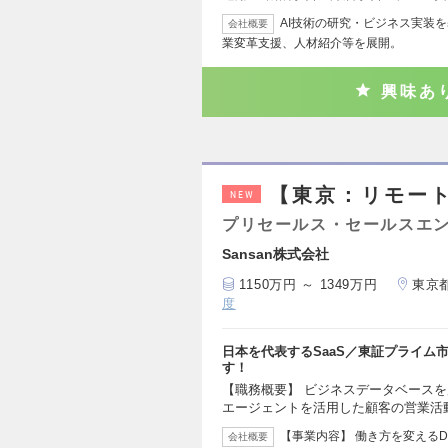
AI技術の研究・ビジネス実装
会社概要
業変革支援、人材紹介等を展開。
興味あ
【東京：リモート
NEW
プリセールス・セールスエ
Sansan株式会社
1150万円 ～ 1349万円
東京
度
日本を代表するSaaS／東証プライム
す！
【職務概要】 ビジネスデータベースを
エージェントを活用した顧客の営業活
【事業内容】 働き方を変える
会社概要