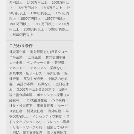
万円以上
1450万円以上
1500万円以
上
1550万円以上
1600万円以上
16
50万円以上
1700万円以上
1750万円
以上
1800万円以上
1850万円以上
1900万円以上
1950万円以上
2000万
円以上
2500万円以上
3000万円以上
5000万円以上
こだわり条件
外資系企業
海外展開あり(日系グロー
バル企業)
上場企業
株式公開準備
大手企業
ベンチャー企業
管理職・
マネジャー
マネジメント業務なし
新規事業・新サービス
海外出張
海
外折衝
英語力が必要
中国語力が必
要
英語力不問
転勤なし
土日祝休
み
3,000万円以上資金調達済
1億円
以上資金調達済
ポテンシャル採用（未
経験可）
20代役員在籍
CxO候補
社長・役員直下
事業責任者
サービ
ス責任者
開発責任者
海外転勤
年
収600万以上
インセンティブ制度
ス
トックオプションあり
フレックス勤務
リモートワーク可能
副業してもOK
MBA・留学支援制度
育児支援制度