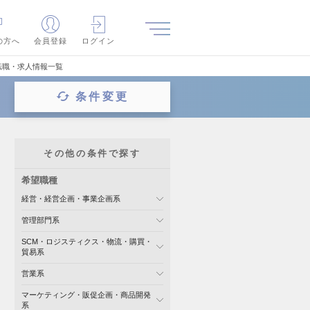
の方へ
会員登録
ログイン
転職・求人情報一覧
条件変更
その他の条件で探す
希望職種
経営・経営企画・事業企画系
管理部門系
SCM・ロジスティクス・物流・購買・
貿易系
営業系
マーケティング・販促企画・商品開発
系