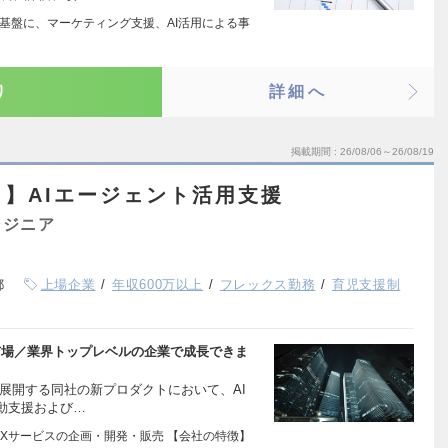
を基盤に、マーケティング支援、AI活用による事
り
詳細へ
掲載期間
26/08/06～26/08/19
】AIエージェント活用支援
ンジニア
都
上場企業
年収600万以上
フレックス勤務
育児支援制
市場／業界トップレベルの企業で成長できま
展開する同社の新プロダクトにおいて、AI
動支援および…
DXサービスの企画・開発・販売 【会社の特徴】