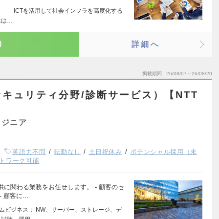
──── ICTを活用して社会インフラを高度化する
社は…
り
詳細へ
掲載期間
26/08/07～26/08/20
キュリティ分野/診断サービス）【NTT
ンジニア
英語力不問
転勤なし
土日祝休み
ポテンシャル採用（未
トワーク可能
に関わる業務をお任せします。 - 顧客のセ
 顧客に…
ームビジネス： NW、サーバー、ストレージ、デ