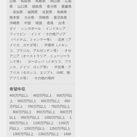
山県
鳥取県
島根県
岡山県
広島
県
山口県
徳島県
香川県
愛媛県
高知県
福岡県
佐賀県
長崎県
熊本県
大分県
宮崎県
鹿児島県
沖縄県
中国
韓国
香港
台湾
タイ
シンガポール
インドネシア
フィリピン
インド
その他アジア
（ベトナム、ミャンマー等）
北米（ア
メリカ、カナダ等）
中南米（メキシ
コ、ブラジル、アルゼンチン等）
オセ
アニア（オーストラリア、ニュージーラ
ンド等）
ヨーロッパ（イギリス、フラ
ンス、ドイツ、ロシア等）
中近東・ア
フリカ（モロッコ、エジプト、UAE、南
アフリカ等）
その他の海外
希望年収
400万円以上
450万円以上
500万円以
上
550万円以上
600万円以上
650
万円以上
700万円以上
750万円以上
800万円以上
850万円以上
900万円
以上
950万円以上
1000万円以上
1
050万円以上
1100万円以上
1150万
円以上
1200万円以上
1250万円以上
1300万円以上
1350万円以上
1400