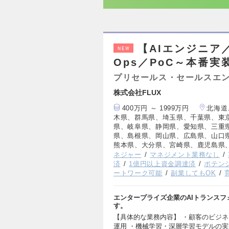
【AIエンジニア
NEW
Ops／PoC～本番実
プリセールス・セールスエ
株式会社FLUX
400万円 ～ 1999万円
北海道
木県、群馬県、埼玉県、千葉県、東
県、岐阜県、静岡県、愛知県、三重
県、島根県、岡山県、広島県、山口
熊本県、大分県、宮崎県、鹿児島県
ネジャー
マネジメント業務なし
済
1億円以上資金調達済
ポテン
ートワーク可能
副業してもOK
エンタープライズ企業のAIトランスフ
す。
【具体的な業務内容】 ・顧客のビジネ
運用 ・機械学習・深層学習モデルの