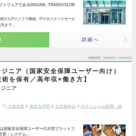
ウェアであるMAGMA, TRANSVSLOR
発からITインフラ構築、ITマネジメントサービ
販売まで…
り
詳細へ
掲載期間
26/08/07～26/08/20
ンジニア（国家安全保障ユーザー向け）
技術を保有／高年収×働き方】
ンジニア
上場企業
英語力不問
土日祝休み
ポテンシャル採用（未
プは国家安全保障ユーザーの大型プラットフ
営業・システム…