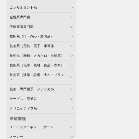
コンサルタント系
金融系専門職
不動産系専門職
技術系（IT・Web・通信系）
技術系（電気・電子・半導体）
技術系（機械・メカトロ・自動車）
技術系（化学・素材・食品・衣料）
技術系（建築・設備・土木・プラン
ト）
技術・専門職系（メディカル）
サービス・流通系
クリエイティブ系
希望業種
IT・インターネット・ゲーム
メーカー