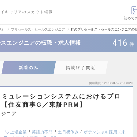
ハイキャリアのスカウト転職
初めて
系）
プリセールス・セールスエンジニア
ITのプリセールス・セールスエンジニアの
416
ルスエンジニアの転職・求人情報
件
新着のみ
掲載終了間近
掲載期間
26/08/07～26/08/20
シミュレーションシステムにおけるプロ
【住友商事G／東証PRM】
ンジニア
上場企業
英語力不問
土日祝休み
ポテンシャル採用（未