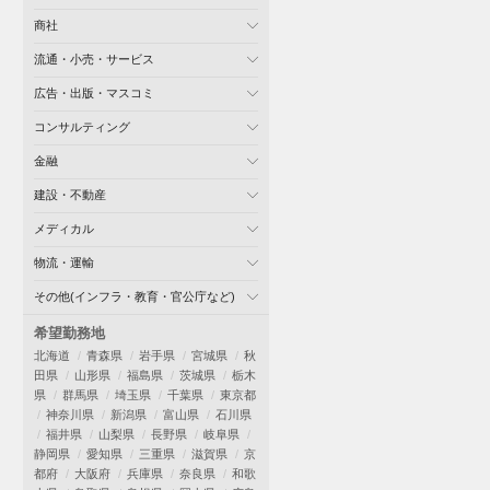
商社
流通・小売・サービス
広告・出版・マスコミ
コンサルティング
金融
建設・不動産
メディカル
物流・運輸
その他(インフラ・教育・官公庁など)
希望勤務地
北海道
青森県
岩手県
宮城県
秋
田県
山形県
福島県
茨城県
栃木
県
群馬県
埼玉県
千葉県
東京都
神奈川県
新潟県
富山県
石川県
福井県
山梨県
長野県
岐阜県
静岡県
愛知県
三重県
滋賀県
京
都府
大阪府
兵庫県
奈良県
和歌