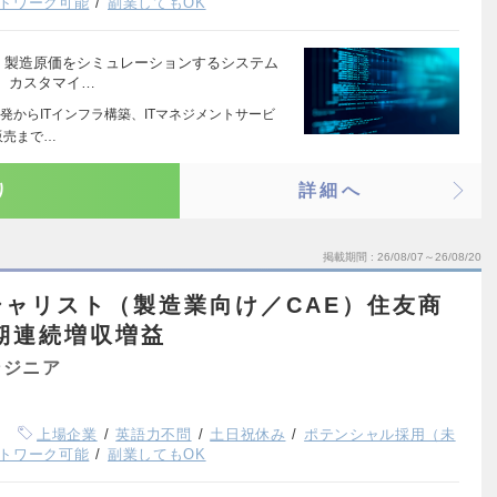
トワーク可能
副業してもOK
、製造原価をシミュレーションするシステム
、カスタマイ…
発からITインフラ構築、ITマネジメントサービ
販売まで…
り
詳細へ
掲載期間
26/08/07～26/08/20
ャリスト（製造業向け／CAE）住友商
0期連続増収増益
ンジニア
上場企業
英語力不問
土日祝休み
ポテンシャル採用（未
トワーク可能
副業してもOK