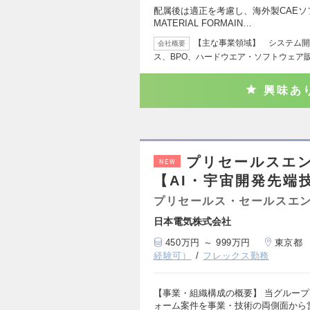
配属後は適正を考慮し、海外製CAEソフト
MATERIAL FORMAIN…
【主な事業領域】 システム開
会社概要
ス、BPO、ハードウエア・ソフトウェア
興味あ
プリセールスエ
NEW
【AI・宇宙開発先端
プリセールス・セールスエ
日本電気株式会社
450万円 ～ 999万円
東京都
経験可）
フレックス勤務
【事業・組織構成の概要】 当グルー
ォーム案件を事業・技術の両側面から