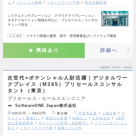
上
フレックス勤務
リモートワーク可能
育児支援制度
システムインテグレーション、クラウドマイグレーション、
モダナイゼーション領域を中心に、プリセールス／コンサル
ティング担当…
クラウド関連の運用・保守・管理事業及びソフトウェア開発
会社概要
興味あり
詳細へ
掲載期間
26/07/27～26/08/09
次世代×ポテンシャル人財活躍｜デジタルワー
クプレイス（M365）プリセールスコンサル
タント（東京）
プリセールス・セールスエンジニア
SoftwareONE Japan株式会社
500万円 ～ 999万円
東京都
外資系企業
上場企業
マ
ネジメント業務なし
英語力が必要
転勤なし
土日祝休み
1億円
以上資金調達済
ポテンシャル採用（未経験可）
ストックオプション
あり
リモートワーク可能
副業してもOK