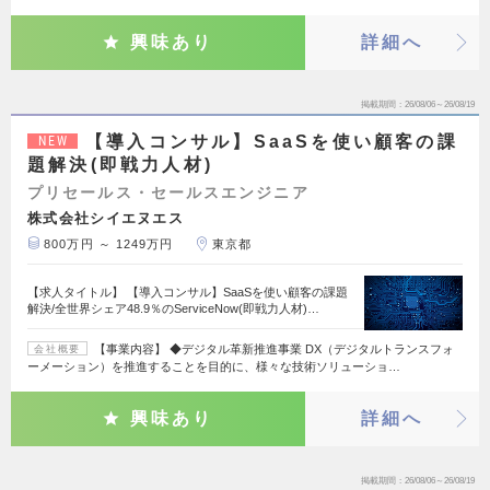
興味あり
詳細へ
掲載期間
26/08/06～26/08/19
【導入コンサル】SaaSを使い顧客の課
NEW
題解決(即戦力人材)
プリセールス・セールスエンジニア
株式会社シイエヌエス
800万円 ～ 1249万円
東京都
【求人タイトル】 【導入コンサル】SaaSを使い顧客の課題
解決/全世界シェア48.9％のServiceNow(即戦力人材)…
【事業内容】 ◆デジタル革新推進事業 DX（デジタルトランスフォ
会社概要
ーメーション）を推進することを目的に、様々な技術ソリューショ…
興味あり
詳細へ
掲載期間
26/08/06～26/08/19