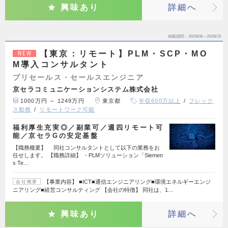
興味あり
詳細へ
掲載期間
26/08/06～26/08/19
【東京：リモート】PLM・SCP・MO
NEW
M導入コンサルタント
プリセールス・セールスエンジニア
京セラコミュニケーションシステム株式会社
1000万円 ～ 1249万円
東京都
年収600万以上
フレック
ス勤務
リモートワーク可能
福利厚生充実◎／副業可／週四リモート可
能／京セラGの安定基盤
【職務概要】 同社コンサルタントとして以下の業務をお
任せします。 【職務詳細】 ・PLMソリューション「Siemen
s Te…
【事業内容】 ■ICT■通信エンジニアリング■環境エネルギーエンジ
会社概要
ニアリング■経営コンサルティング 【会社の特徴】 同社は、1…
興味あり
詳細へ