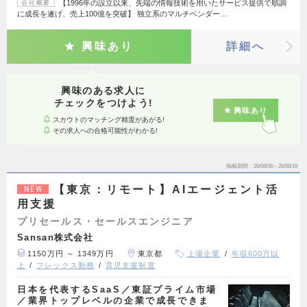
【1996年の設立以来、先端の情報技術を用いたサービス提供で順調
会社概要
に成長を遂げ、売上100億を突破】 独立系のマルチベンダー…
興味あり
詳細へ
興味のある求人に
チェックをつけよう!
興味あり
スカウトのマッチング精度があがる!
その求人への合格可能性がわかる!
掲載期間
26/08/06～26/08/19
【東京：リモート】AIエージェント活
NEW
用支援
プリセールス・セールスエンジニア
Sansan株式会社
1150万円 ～ 1349万円
東京都
上場企業
年収600万以
上
フレックス勤務
育児支援制度
日本を代表するSaaS／東証プライム市場
／業界トップレベルの企業で成長できま