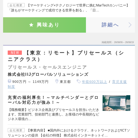
【マーケティング×テクノロジーで世界に挑むMarTechカンパニー】
会社概要
「誰もがマーケティングで成功できる世界を創る」、「日…
興味あり
詳細へ
掲載期間
26/08/06～26/08/19
【東京：リモート】プリセールス（シ
NEW
ニアクラス）
プリセールス・セールスエンジニア
株式会社IIJグローバルソリューションズ
900万円 ～ 1149万円
東京都
年収600万以上
育児支援
制度
充実の福利厚生！～マルチベンダーとグロ
ーバル対応力が強み！～
【職務概要】ビジネス企画及びプリセールスを担当いただき
ます。営業部門、技術部門と連携し、お客様の中長期的なビ
ジネス環境の…
【事業内容】 ■国内外におけるクラウド、ネットワークおよびICTソ
会社概要
リューションの提供 【会社の特徴】 株式会社インターネットイ…