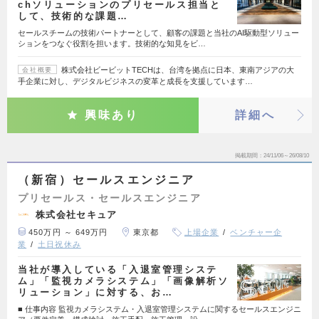
chソリューションのプリセールス担当と
して、技術的な課題…
セールスチームの技術パートナーとして、顧客の課題と当社のAI駆動型ソリュー
ションをつなぐ役割を担います。技術的な知見をビ…
株式会社ビービットTECHは、台湾を拠点に日本、東南アジアの大
会社概要
手企業に対し、デジタルビジネスの変革と成長を支援しています…
興味あり
詳細へ
掲載期間
24/11/06～26/08/10
（新宿）セールスエンジニア
プリセールス・セールスエンジニア
株式会社セキュア
450万円 ～ 649万円
東京都
上場企業
ベンチャー企
業
土日祝休み
当社が導入している「入退室管理システ
ム」「監視カメラシステム」「画像解析ソ
リューション」に対する、お…
■ 仕事内容 監視カメラシステム・入退室管理システムに関するセールスエンジニ