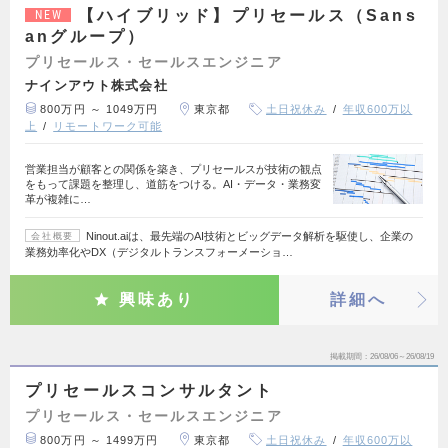
【ハイブリッド】プリセールス（Sans
NEW
anグループ）
プリセールス・セールスエンジニア
ナインアウト株式会社
800万円 ～ 1049万円
東京都
土日祝休み
年収600万以
上
リモートワーク可能
営業担当が顧客との関係を築き、プリセールスが技術の観点
をもって課題を整理し、道筋をつける。AI・データ・業務変
革が複雑に…
Ninout.aiは、最先端のAI技術とビッグデータ解析を駆使し、企業の
会社概要
業務効率化やDX（デジタルトランスフォーメーショ…
興味あり
詳細へ
掲載期間
26/08/06～26/08/19
プリセールスコンサルタント
プリセールス・セールスエンジニア
800万円 ～ 1499万円
東京都
土日祝休み
年収600万以