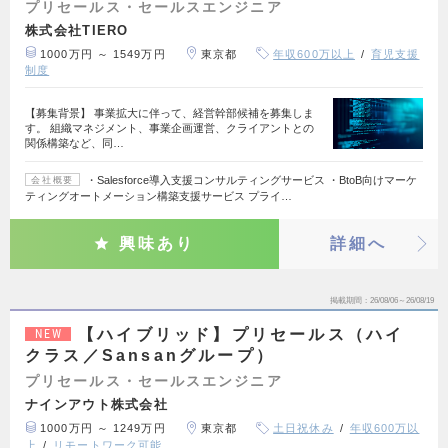
プリセールス・セールスエンジニア
株式会社TIERO
1000万円 ～ 1549万円
東京都
年収600万以上
育児支援
制度
【募集背景】 事業拡大に伴って、経営幹部候補を募集しま
す。 組織マネジメント、事業企画運営、クライアントとの
関係構築など、同…
・Salesforce導入支援コンサルティングサービス ・BtoB向けマーケ
会社概要
ティングオートメーション構築支援サービス プライ…
興味あり
詳細へ
掲載期間
26/08/06～26/08/19
【ハイブリッド】プリセールス（ハイ
NEW
クラス／Sansanグループ）
プリセールス・セールスエンジニア
ナインアウト株式会社
1000万円 ～ 1249万円
東京都
土日祝休み
年収600万以
上
リモートワーク可能