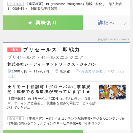
【事業概要】 BI（Business Intelligence）領域に特化し、導入実績
会社概要
1，000社以上、対応製品実績20種…
興味あり
詳細へ
掲載期間
26/08/06～26/08/19
プリセールス 即戦力
NEW
プリセールス・セールスエンジニア
株式会社シーディーネットワークス・ジャパン
1000万円 ～ 1199万円
東京都
英語力が必要
年収600万
以上
★リモート相談可！グローバルに事業展
開！成長できる環境が整っています！★
【職務概要】 自社サービス『CDN』の拡大に伴い、営業・
マーケティングと協業し、技術的な観点で同社サービスを訴
求していただ…
【事業内容】 ■デジタルコンテンツ配信事業■デジタルコンテンツ配
会社概要
信事業に関わるコンサルティングサービス事業■モバイルコンテ…