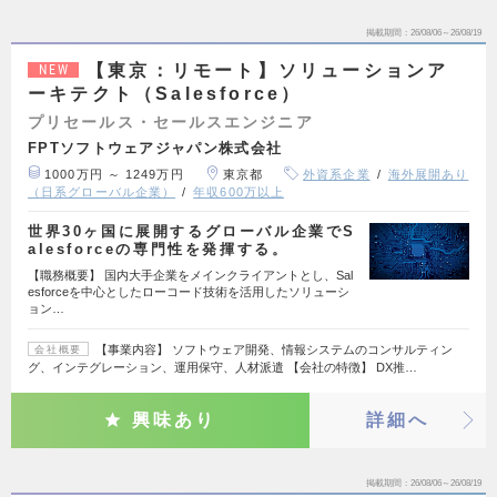
掲載期間
26/08/06～26/08/19
【東京：リモート】ソリューションア
NEW
ーキテクト（Salesforce）
プリセールス・セールスエンジニア
FPTソフトウェアジャパン株式会社
1000万円 ～ 1249万円
東京都
外資系企業
海外展開あり
（日系グローバル企業）
年収600万以上
世界30ヶ国に展開するグローバル企業でS
alesforceの専門性を発揮する。
【職務概要】 国内大手企業をメインクライアントとし、Sal
esforceを中心としたローコード技術を活用したソリューシ
ョン…
【事業内容】 ソフトウェア開発、情報システムのコンサルティン
会社概要
グ、インテグレーション、運用保守、人材派遣 【会社の特徴】 DX推…
興味あり
詳細へ
掲載期間
26/08/06～26/08/19