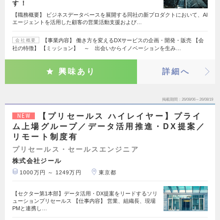
す！
【職務概要】 ビジネスデータベースを展開する同社の新プロダクトにおいて、AI
エージェントを活用した顧客の営業活動支援および…
【事業内容】 働き方を変えるDXサービスの企画・開発・販売 【会
会社概要
社の特徴】 【ミッション】 ～ 出会いからイノベーションを生み…
興味あり
詳細へ
掲載期間
26/08/06～26/08/19
【プリセールス ハイレイヤー】プライ
NEW
ム上場グループ／データ活用推進・DX提案／
リモート制度有
プリセールス・セールスエンジニア
株式会社ジール
1000万円 ～ 1249万円
東京都
【セクター第1本部】データ活用・DX提案をリードするソリ
ューションプリセールス 【仕事内容】 営業、組織長、現場
PMと連携し…