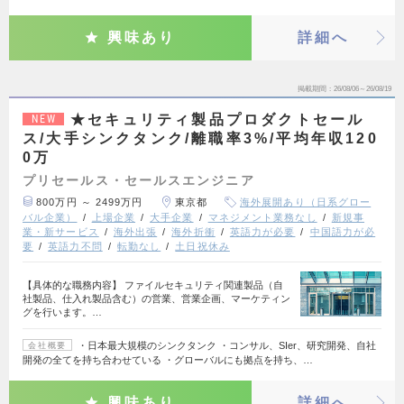
興味あり
詳細へ
掲載期間
26/08/06～26/08/19
★セキュリティ製品プロダクトセール
NEW
ス/大手シンクタンク/離職率3%/平均年収120
0万
プリセールス・セールスエンジニア
800万円 ～ 2499万円
東京都
海外展開あり（日系グロー
バル企業）
上場企業
大手企業
マネジメント業務なし
新規事
業・新サービス
海外出張
海外折衝
英語力が必要
中国語力が必
要
英語力不問
転勤なし
土日祝休み
【具体的な職務内容】 ファイルセキュリティ関連製品（自
社製品、仕入れ製品含む）の営業、営業企画、マーケティン
グを行います。…
・日本最大規模のシンクタンク ・コンサル、SIer、研究開発、自社
会社概要
開発の全てを持ち合わせている ・グローバルにも拠点を持ち、…
興味あり
詳細へ