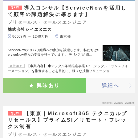
導入コンサル【ServiceNowを活用し
NEW
て顧客の課題解決に導きます】
プリセールス・セールスエンジニア
株式会社シイエヌエス
800万円 ～ 1249万円
東京都
ServiceNowデリバリ組織への参加を歓迎します。私たちはS
erviceNow導入の支援を行っています。 デリバリ組織…
【事業内容】 ◆デジタル革新推進事業 DX（デジタルトランスフォ
会社概要
ーメーション）を推進することを目的に、様々な技術ソリューショ…
興味あり
詳細へ
掲載期間
26/08/06～26/08/19
【東京｜Microsoft365 テクニカルプ
NEW
リセールス】プライムSI／リモート・フレッ
クス制有
プリセールス・セールスエンジニア