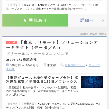
【事業内容】 ■AI技術を活用したWebセキュリティサービスの開
会社概要
発・サブスクリプション提供 ■サイバー攻撃の研究及びリサーチ…
興味あり
詳細へ
掲載期間
26/08/06～26/08/19
【東京：リモート】ソリューションア
NEW
ーキテクト（データ／AI）
プリセールス・セールスエンジニア
arcbricks株式会社
800万円 ～ 1049万円
東京都
年収600万以上
フレック
ス勤務
【東証グロース上場企業グループ会社】福
利厚生充実／年間休日122日／フレックス
【職務概要】 社内の営業・コンサルタントと連携し、顧客
のビジネス課題をデータ・AIの実現可能なアーキテクチャへ
落とし込むポ…
【事業内容】 ■Data+AIソリューションの提供■Databricksコンサル
会社概要
ティング■システム開発・保守 【会社の特徴】…