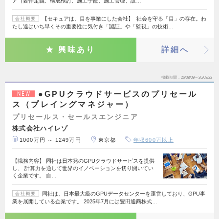
ア（要件定義、構成検討、施工手配、施工管理、設…
【セキュアは、目を事業にした会社】 社会を守る「目」の存在。わ
会社概要
たし達はいち早くその重要性に気付き「認証」や「監視」の技術…
興味あり
詳細へ
掲載期間
26/08/09～26/08/22
●GPUクラウドサービスのプリセール
NEW
ス（プレイングマネジャー）
プリセールス・セールスエンジニア
株式会社ハイレゾ
1000万円 ～ 1249万円
東京都
年収600万以上
【職務内容】 同社は日本発のGPUクラウドサービスを提供
し、 計算力を通して世界のイノベーションを切り開いてい
く企業です。 自…
同社は、日本最大級のGPUデータセンターを運営しており、GPU事
会社概要
業を展開している企業です。 2025年7月には豊田通商株式…