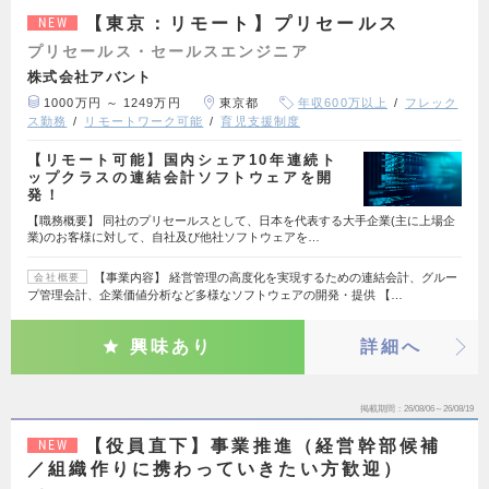
【東京：リモート】プリセールス
NEW
プリセールス・セールスエンジニア
株式会社アバント
1000万円 ～ 1249万円
東京都
年収600万以上
フレック
ス勤務
リモートワーク可能
育児支援制度
【リモート可能】国内シェア10年連続ト
ップクラスの連結会計ソフトウェアを開
発！
【職務概要】 同社のプリセールスとして、日本を代表する大手企業(主に上場企
業)のお客様に対して、自社及び他社ソフトウェアを…
【事業内容】 経営管理の高度化を実現するための連結会計、グルー
会社概要
プ管理会計、企業価値分析など多様なソフトウェアの開発・提供 【…
興味あり
詳細へ
掲載期間
26/08/06～26/08/19
【役員直下】事業推進（経営幹部候補
NEW
／組織作りに携わっていきたい方歓迎）