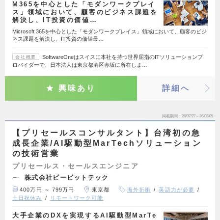
M365を中心とした「モダンワークプレイ
ス」領域において、顧客のビジネス課題を
解決し、IT投資の価値…
Microsoft 365を中心とした「モダンワークプレイス」領域において、顧客のビジ
ネス課題を解決し、IT投資の価値最…
SoftwareOneはスイスに本社を持つ世界屈指のITソリューションプ
会社概要
ロバイダーで、日本法人は東京都港区赤坂に所在しま…
興味あり
詳細へ
掲載期間
26/07/27～26/08/09
【プリセールスコンサルタント】台湾初の急
成長企業/AI駆動型MarTechソリューション
の技術営業
プリセールス・セールスエンジニア
株式会社ビービットテック
400万円 ～ 799万円
東京都
海外折衝
英語力が必要
土日祝休み
リモートワーク可能
大手企業のDXを実現するAI駆動型MarTe