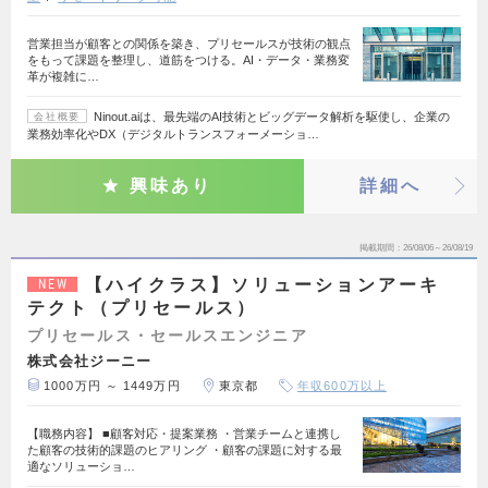
営業担当が顧客との関係を築き、プリセールスが技術の観点
をもって課題を整理し、道筋をつける。AI・データ・業務変
革が複雑に…
Ninout.aiは、最先端のAI技術とビッグデータ解析を駆使し、企業の
会社概要
業務効率化やDX（デジタルトランスフォーメーショ…
興味あり
詳細へ
掲載期間
26/08/06～26/08/19
【ハイクラス】ソリューションアーキ
NEW
テクト（プリセールス）
プリセールス・セールスエンジニア
株式会社ジーニー
1000万円 ～ 1449万円
東京都
年収600万以上
【職務内容】 ■顧客対応・提案業務 ・営業チームと連携し
た顧客の技術的課題のヒアリング ・顧客の課題に対する最
適なソリューショ…