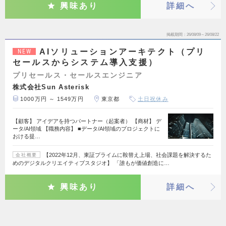
興味あり
詳細へ
掲載期間
26/08/09～26/08/22
AIソリューションアーキテクト（プリ
NEW
セールスからシステム導入支援）
プリセールス・セールスエンジニア
株式会社Sun Asterisk
1000万円 ～ 1549万円
東京都
土日祝休み
【顧客】 アイデアを持つパートナー（起案者） 【商材】 デ
ータ/AI領域 【職務内容】 ■データ/AI領域のプロジェクトに
おける提…
【2022年12月、東証プライムに鞍替え上場、社会課題を解決するた
会社概要
めのデジタルクリエイティブスタジオ】 「誰もが価値創造に…
興味あり
詳細へ