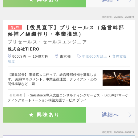
掲載期間
26/08/06～26/08/19
【役員直下】プリセールス（経営幹部
NEW
候補／組織作り・事業推進）
プリセールス・セールスエンジニア
株式会社TIERO
800万円 ～ 1049万円
東京都
年収600万以上
育児支援
制度
【募集背景】 事業拡大に伴って、経営幹部候補を募集しま
す。 組織マネジメント、事業企画運営、クライアントとの
関係構築など、同…
・Salesforce導入支援コンサルティングサービス ・BtoB向けマーケ
会社概要
ティングオートメーション構築支援サービス プライ…
興味あり
詳細へ
掲載期間
26/08/06～26/08/19