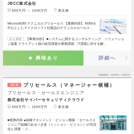
JBCC株式会社
800万円 ～ 1049万円
東京都
Microsoft365 テクニカルプリセールス 【業務内容】 M365を
中心としたマイクロソフト社製品のテクニカルセールス…
【事業内容】 ■システムに関するコンサルティング、ソリューショ
会社概要
ン提案 クライアント様の経営課題や業務課題、IT課題に対する解…
興味あり
詳細へ
掲載期間
26/08/06～26/08/19
プリセールス（マネージャー候補）
NEW
プリセールス・セールスエンジニア
株式会社サイバーセキュリティクラウド
800万円 ～ 1549万円
東京都
■業務内容 ●組織マネジメント・ビジョン構築 ・セールスエ
ンジニア組織のあるべき姿（ミッション・ビジョン）の言語
化と浸透 ・メ…