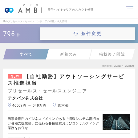
若手ハイキャリアのスカウト転職
ITのプリセールス・セールスエンジニアの転職・求人情報
796
条件変更
件
すべて
新着のみ
掲載終了間近
掲載期間
26/08/07～26/08/20
【自社勤務】アウトソーシングサービ
NEW
ス推進担当
プリセールス・セールスエンジニア
テクバン株式会社
400万円 ～ 649万円
東京都
当事業部門のビジネスドメインである「情報システム部門向
け各種支援業務」に係わる各種提案およびコンサルティング
業務をお任せ…