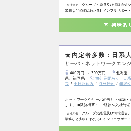
グループの経営及び情報通信シ
会社概要
業務など多岐にわたるITインフラサポー
興味あ
★内定者多数：日系
サーバ・ネットワークエン
400万円 ～ 799万円
北海道
県、福岡県
海外展開あり（日
問
土日祝休み
海外転勤
年収6
ネットワークやサーバの設計・構築・
ます。 ■職務概要： ご経験や入社時
グループの経営及び情報通信シ
会社概要
業務など多岐にわたるITインフラサポー