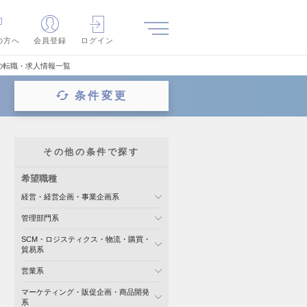
の方へ
会員登録
ログイン
の転職・求人情報一覧
条件変更
その他の条件で探す
希望職種
経営・経営企画・事業企画系
管理部門系
SCM・ロジスティクス・物流・購買・
貿易系
営業系
マーケティング・販促企画・商品開発
系