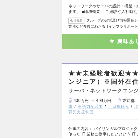
ネットワークやサーバの設計・構築・
ます。 ■職務概要： ご経験や入社時
グループの経営及び情報通信シ
会社概要
業務など多岐にわたるITインフラサポー
興味あ
★★未経験者歓迎★
ンジニア）※国外在
サーバ・ネットワークエン
400万円 ～ 499万円
東京都
張
英語力が必要
土日祝休み
育児支援制度
仕事の内容： バイリンガルプロジェク
使った IT 業務に従事したいという IT