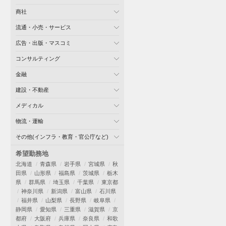
商社
流通・小売・サービス
広告・出版・マスコミ
コンサルティング
金融
建設・不動産
メディカル
物流・運輸
その他(インフラ・教育・官公庁など)
希望勤務地
北海道
青森県
岩手県
宮城県
秋
田県
山形県
福島県
茨城県
栃木
県
群馬県
埼玉県
千葉県
東京都
神奈川県
新潟県
富山県
石川県
福井県
山梨県
長野県
岐阜県
静岡県
愛知県
三重県
滋賀県
京
都府
大阪府
兵庫県
奈良県
和歌