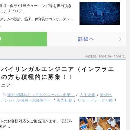
運用・保守やDBチューニング等を担当頂き
期によりプロジ…
ステムの設計、施工、保守及びコンサルタント
ト。
り
詳細へ
掲載期間
26/07/29～26/08/11
★バイリンガルエンジニア（インフラエ
住の方も積極的に募集！！
ジニア
海外展開あり（日系グローバル企業）
大手企業
海外出
ポテンシャル採用（未経験可）
海外転勤
リモートワーク可能
トのお客様対応をご担当頂きます。 英語を
 未経…