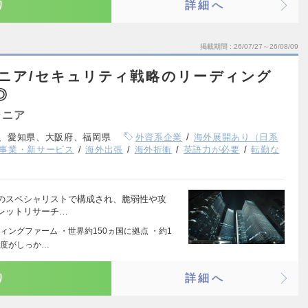
り
詳細へ
掲載期間
26/07/27～26/08/09
ニア/セキュリティ戦略のリーディング
◎
ジニア
、愛知県、大阪府、福岡県
外資系企業
海外展開あり（日系
事業・新サービス
海外出張
海外折衝
英語力が必要
転勤な
のスペシャリストで構成され、脆弱性や攻
レットリサーチ…
ングファーム ・世界約150ヵ国に拠点 ・約1
制度がしっか…
り
詳細へ