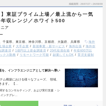
掲載期間
26/07/27～26/08/09
ア】東証プライム上場／最上流から一気
年収レンジ／ホワイト500
ジニア
ー
、千葉県、東京都、神奈川県、京都府、大阪府、兵庫県
海外
上場企業
大手企業
新規事業・新サービス
海外出張
海外折
資金調達済
1億円以上資金調達済
20代役員在籍
年収600万以
ックス勤務
リモートワーク可能
副業してもOK
育児支援制
課題を、インフラエンジニアとして解決へ導い
テム構築における様々なフェーズ、 領域、
きます。 【…
に関するコンサルティング、および実行支援 ・シ
ムインテグレ…