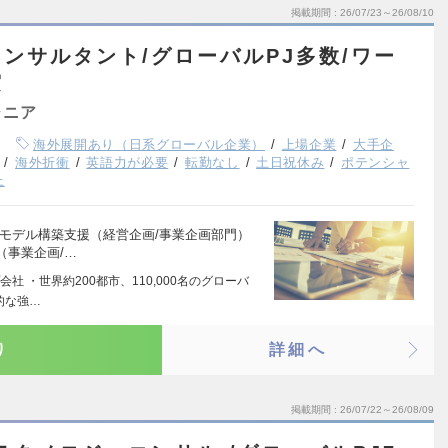
掲載期間
26/07/23～26/08/10
ンサルタント/グローバルPJ多数/ワー
実
ジニア
海外展開あり（日系グローバル企業）
上場企業
大手企
海外折衝
英語力が必要
転勤なし
土日祝休み
ポテンシャ
上
モデル構築支援（経営企画/事業企画部門）
（事業企画/…
 ・世界約200都市、110,000名のグローバ
的な強…
り
詳細へ
掲載期間
26/07/22～26/08/09