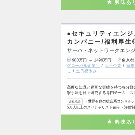
興味あ
●セキュリティエンジ
カンパニー/福利厚生
サーバ・ネットワークエン
900万円 ～ 1499万円
東京都
グローバル企業）
大手企業
新規
し
土日祝休み
高度な知識と豊富な実績を持つ各分野
撃手法を日々研究する専門チーム「ス
・世界有数の総合系コンサルティ
会社概要
5万人以上のスペシャリスト在籍 ・評価
興味あ