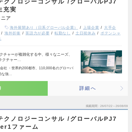
テクノロジーコンサル /グローバルPJ7
生充実
ジニア
海外展開あり（日系グローバル企業）
上場企業
大手企
海外折衝
英語力が必要
転勤なし
土日祝休み
ポテンシャ
上
ラクチャーが複雑化する中、様々なニーズ、
ラクチャー…
 ・世界約200都市、110,000名のグローバ
的な強…
り
詳細へ
掲載期間
26/07/22～26/08/09
テクノロジーコンサル /グローバルPJ7
ier1ファーム