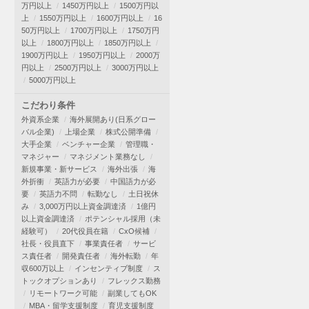
万円以上
1450万円以上
1500万円以
上
1550万円以上
1600万円以上
16
50万円以上
1700万円以上
1750万円
以上
1800万円以上
1850万円以上
1900万円以上
1950万円以上
2000万
円以上
2500万円以上
3000万円以上
5000万円以上
こだわり条件
外資系企業
海外展開あり(日系グロー
バル企業)
上場企業
株式公開準備
大手企業
ベンチャー企業
管理職・
マネジャー
マネジメント業務なし
新規事業・新サービス
海外出張
海
外折衝
英語力が必要
中国語力が必
要
英語力不問
転勤なし
土日祝休
み
3,000万円以上資金調達済
1億円
以上資金調達済
ポテンシャル採用（未
経験可）
20代役員在籍
CxO候補
社長・役員直下
事業責任者
サービ
ス責任者
開発責任者
海外転勤
年
収600万以上
インセンティブ制度
ス
トックオプションあり
フレックス勤務
リモートワーク可能
副業してもOK
MBA・留学支援制度
育児支援制度