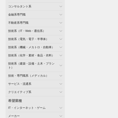
コンサルタント系
金融系専門職
不動産系専門職
技術系（IT・Web・通信系）
技術系（電気・電子・半導体）
技術系（機械・メカトロ・自動車）
技術系（化学・素材・食品・衣料）
技術系（建築・設備・土木・プラン
ト）
技術・専門職系（メディカル）
サービス・流通系
クリエイティブ系
希望業種
IT・インターネット・ゲーム
メーカー