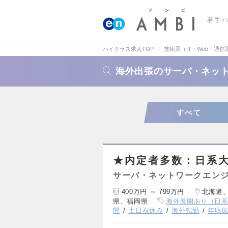
若手
ハイクラス求人TOP
技術系（IT・Web・通信
海外出張のサーバ・ネッ
すべて
★内定者多数：日系
サーバ・ネットワークエン
400万円 ～ 799万円
北海道
県、福岡県
海外展開あり（日
問
土日祝休み
海外転勤
年収6