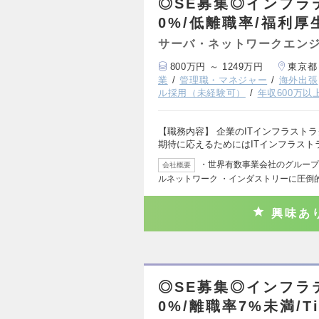
◎SE募集◎インフラ
0%/低離職率/福利厚
サーバ・ネットワークエン
800万円 ～ 1249万円
東京都
業
管理職・マネジャー
海外出張
ル採用（未経験可）
年収600万以
【職務内容】 企業のITインフラスト
期待に応えるためにはITインフラスト
・世界有数事業会社のグループ会社
会社概要
ルネットワーク ・インダストリーに圧倒
興味あ
◎SE募集◎インフラ
0%/離職率7%未満/T