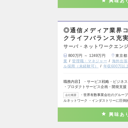
興味あ
◎通信メディア業界コ
クライフバランス充
サーバ・ネットワークエン
800万円 ～ 1249万円
東京都
業
管理職・マネジャー
海外出張
ル採用（未経験可）
年収600万以
職務内容】 ・サービス戦略・ビジネス
・プロダクトサービス企画・開発支援
・世界有数事業会社のグループ会社
会社概要
ルネットワーク ・インダストリーに圧倒
興味あ