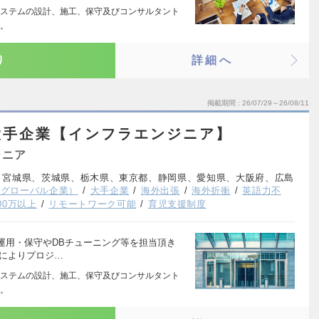
ステムの設計、施工、保守及びコンサルタント
ト。
り
詳細へ
掲載期間
26/07/29～26/08/11
大手企業【インフラエンジニア】
ジニア
、宮城県、茨城県、栃木県、東京都、静岡県、愛知県、大阪府、広島
系グローバル企業）
大手企業
海外出張
海外折衝
英語力不
00万以上
リモートワーク可能
育児支援制度
運用・保守やDBチューニング等を担当頂き
期によりプロジ…
ステムの設計、施工、保守及びコンサルタント
ト。