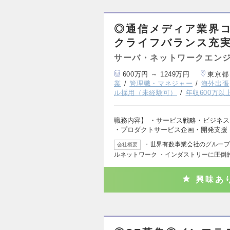
◎通信メディア業界コ
クライフバランス充
サーバ・ネットワークエン
600万円 ～ 1249万円
東京都
業
管理職・マネジャー
海外出張
ル採用（未経験可）
年収600万以
職務内容】 ・サービス戦略・ビジネス
・プロダクトサービス企画・開発支援
・世界有数事業会社のグループ会社
会社概要
ルネットワーク ・インダストリーに圧倒
興味あ