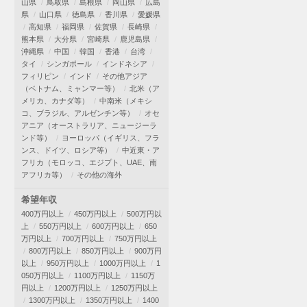
山県
鳥取県
島根県
岡山県
広島
県
山口県
徳島県
香川県
愛媛県
高知県
福岡県
佐賀県
長崎県
熊本県
大分県
宮崎県
鹿児島県
沖縄県
中国
韓国
香港
台湾
タイ
シンガポール
インドネシア
フィリピン
インド
その他アジア
（ベトナム、ミャンマー等）
北米（ア
メリカ、カナダ等）
中南米（メキシ
コ、ブラジル、アルゼンチン等）
オセ
アニア（オーストラリア、ニュージーラ
ンド等）
ヨーロッパ（イギリス、フラ
ンス、ドイツ、ロシア等）
中近東・ア
フリカ（モロッコ、エジプト、UAE、南
アフリカ等）
その他の海外
希望年収
400万円以上
450万円以上
500万円以
上
550万円以上
600万円以上
650
万円以上
700万円以上
750万円以上
800万円以上
850万円以上
900万円
以上
950万円以上
1000万円以上
1
050万円以上
1100万円以上
1150万
円以上
1200万円以上
1250万円以上
1300万円以上
1350万円以上
1400