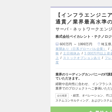
【インフラエンジニ
通貫／業界最高水準の
サーバ・ネットワークエン
株式会社ベイカレント・テクノロジ
600万円 ～ 1999万円
埼玉県
展開あり（日系グローバル企業）
衝
土日祝休み
3,000万円以上
上
ストックオプションあり
フレ
度
業界のリーディングカンパニーのIT
ていただきます。
経験や志向性に合わせ、 インフラシス
業界でのプロジェクトへご参画いただ
・経営、オペレーション、IT
会社概要
ステムコンサルティング、およびシステ