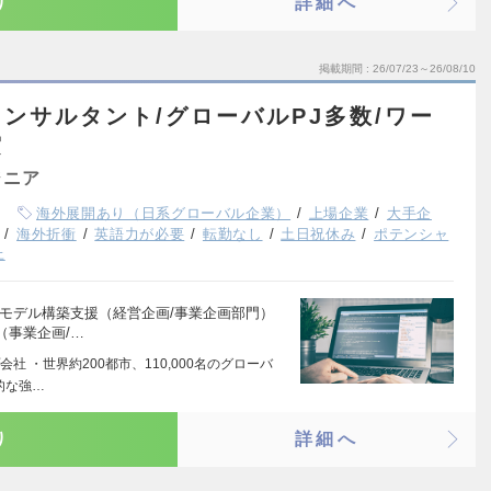
り
詳細へ
掲載期間
26/07/23～26/08/10
ンサルタント/グローバルPJ多数/ワー
実
ジニア
海外展開あり（日系グローバル企業）
上場企業
大手企
海外折衝
英語力が必要
転勤なし
土日祝休み
ポテンシャ
上
モデル構築支援（経営企画/事業企画部門）
（事業企画/…
 ・世界約200都市、110,000名のグローバ
的な強…
り
詳細へ