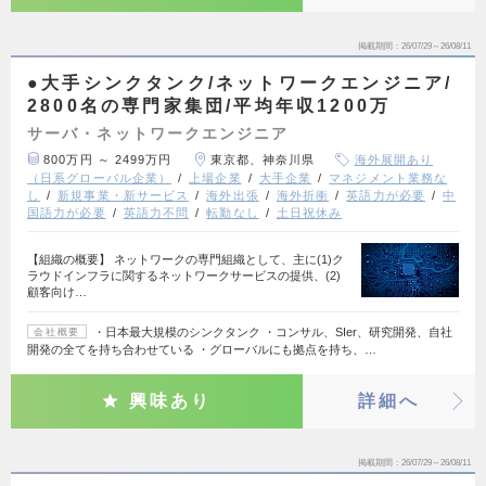
掲載期間
26/07/29～26/08/11
●大手シンクタンク/ネットワークエンジニア/
2800名の専門家集団/平均年収1200万
サーバ・ネットワークエンジニア
800万円 ～ 2499万円
東京都、神奈川県
海外展開あり
（日系グローバル企業）
上場企業
大手企業
マネジメント業務な
し
新規事業・新サービス
海外出張
海外折衝
英語力が必要
中
国語力が必要
英語力不問
転勤なし
土日祝休み
【組織の概要】 ネットワークの専門組織として、主に(1)ク
ラウドインフラに関するネットワークサービスの提供、(2)
顧客向け…
・日本最大規模のシンクタンク ・コンサル、SIer、研究開発、自社
会社概要
開発の全てを持ち合わせている ・グローバルにも拠点を持ち、…
興味あり
詳細へ
掲載期間
26/07/29～26/08/11