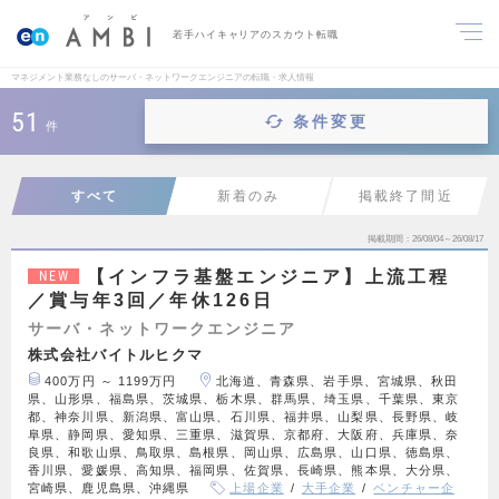
若手ハイキャリアのスカウト転職
マネジメント業務なしのサーバ・ネットワークエンジニアの転職・求人情報
51
条件変更
件
すべて
新着のみ
掲載終了間近
掲載期間
26/08/04～26/08/17
【インフラ基盤エンジニア】上流工程
NEW
／賞与年3回／年休126日
サーバ・ネットワークエンジニア
株式会社バイトルヒクマ
400万円 ～ 1199万円
北海道、青森県、岩手県、宮城県、秋田
県、山形県、福島県、茨城県、栃木県、群馬県、埼玉県、千葉県、東京
都、神奈川県、新潟県、富山県、石川県、福井県、山梨県、長野県、岐
阜県、静岡県、愛知県、三重県、滋賀県、京都府、大阪府、兵庫県、奈
良県、和歌山県、鳥取県、島根県、岡山県、広島県、山口県、徳島県、
香川県、愛媛県、高知県、福岡県、佐賀県、長崎県、熊本県、大分県、
宮崎県、鹿児島県、沖縄県
上場企業
大手企業
ベンチャー企