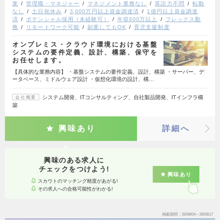
業
管理職・マネジャー
マネジメント業務なし
英語力不問
転勤
なし
土日祝休み
3,000万円以上資金調達済
1億円以上資金調達
済
ポテンシャル採用（未経験可）
年収600万以上
フレックス勤
務
リモートワーク可能
副業してもOK
育児支援制度
オンプレミス・クラウド環境における基盤
システムの要件定義、設計、構築、保守を
お任せします。
【具体的な業務内容】 ・基盤システムの要件定義、設計、構築 ・サーバー、デ
ータベース、ミドルウェア設計 ・仮想化環境の設計、構…
システム開発、ITコンサルティング、自社製品開発、ITインフラ構
会社概要
築
興味あり
詳細へ
興味のある求人に
チェックをつけよう!
興味あり
スカウトのマッチング精度があがる!
その求人への合格可能性がわかる!
掲載期間
26/08/04～26/08/17