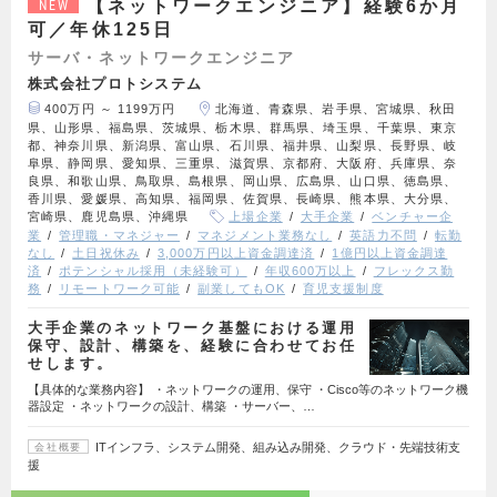
【ネットワークエンジニア】経験6か月
NEW
可／年休125日
サーバ・ネットワークエンジニア
株式会社プロトシステム
400万円 ～ 1199万円
北海道、青森県、岩手県、宮城県、秋田
県、山形県、福島県、茨城県、栃木県、群馬県、埼玉県、千葉県、東京
都、神奈川県、新潟県、富山県、石川県、福井県、山梨県、長野県、岐
阜県、静岡県、愛知県、三重県、滋賀県、京都府、大阪府、兵庫県、奈
良県、和歌山県、鳥取県、島根県、岡山県、広島県、山口県、徳島県、
香川県、愛媛県、高知県、福岡県、佐賀県、長崎県、熊本県、大分県、
宮崎県、鹿児島県、沖縄県
上場企業
大手企業
ベンチャー企
業
管理職・マネジャー
マネジメント業務なし
英語力不問
転勤
なし
土日祝休み
3,000万円以上資金調達済
1億円以上資金調達
済
ポテンシャル採用（未経験可）
年収600万以上
フレックス勤
務
リモートワーク可能
副業してもOK
育児支援制度
大手企業のネットワーク基盤における運用
保守、設計、構築を、経験に合わせてお任
せします。
【具体的な業務内容】 ・ネットワークの運用、保守 ・Cisco等のネットワーク機
器設定 ・ネットワークの設計、構築 ・サーバー、…
ITインフラ、システム開発、組み込み開発、クラウド・先端技術支
会社概要
援