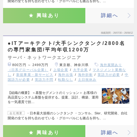
開発の全てを持ち合わせている ・グローバルにも拠点を持ち、…
興味あり
詳細へ
掲載期間
26/07/30～26/08/12
●ITアーキテクト/大手シンクタンク/2800名
の専門家集団/平均年収1200万
サーバ・ネットワークエンジニア
800万円 ～ 2499万円
東京都、神奈川県
海外展開あり
（日系グローバル企業）
上場企業
大手企業
マネジメント業務な
し
新規事業・新サービス
海外出張
海外折衝
英語力が必要
中
国語力が必要
英語力不問
転勤なし
土日祝休み
【組織の概要】 ＜基盤セグメントのミッション＞ お客様の
高品質なシステム基盤を提供する。提案、設計、構築、運用
を一気通貫で担…
・日本最大規模のシンクタンク ・コンサル、SIer、研究開発、自社
会社概要
開発の全てを持ち合わせている ・グローバルにも拠点を持ち、…
興味あり
詳細へ