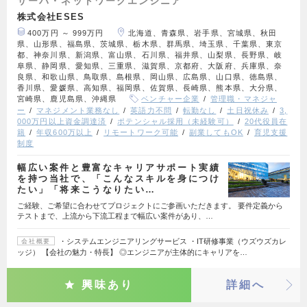
サーバ・ネットワークエンジニア
株式会社ESES
400万円 ～ 999万円
北海道、青森県、岩手県、宮城県、秋田
県、山形県、福島県、茨城県、栃木県、群馬県、埼玉県、千葉県、東京
都、神奈川県、新潟県、富山県、石川県、福井県、山梨県、長野県、岐
阜県、静岡県、愛知県、三重県、滋賀県、京都府、大阪府、兵庫県、奈
良県、和歌山県、鳥取県、島根県、岡山県、広島県、山口県、徳島県、
香川県、愛媛県、高知県、福岡県、佐賀県、長崎県、熊本県、大分県、
宮崎県、鹿児島県、沖縄県
ベンチャー企業
管理職・マネジャ
ー
マネジメント業務なし
英語力不問
転勤なし
土日祝休み
3,
000万円以上資金調達済
ポテンシャル採用（未経験可）
20代役員在
籍
年収600万以上
リモートワーク可能
副業してもOK
育児支援
制度
幅広い案件と豊富なキャリアサポート実績
を持つ当社で、「こんなスキルを身につけ
たい」「将来こうなりたい…
ご経験、ご希望に合わせてプロジェクトにご参画いただきます。 要件定義から
テストまで、上流から下流工程まで幅広い案件があり、…
・システムエンジニアリングサービス ・IT研修事業（ウズウズカレ
会社概要
ッジ） 【会社の魅力・特長】 ◎エンジニアが主体的にキャリアを…
興味あり
詳細へ