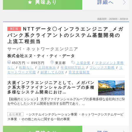
興味あり
詳細へ
掲載期間
26/08/06～26/08/19
NTTデータ〇インフラエンジニア_メガ
NEW
バンク系クライアントのシステム基盤開発の
上流工程担当
サーバ・ネットワークエンジニア
株式会社エヌ・ティ・ティ・データ
450万円 ～ 899万円
東京都
上場企業
マネジメント業務
なし
転勤なし
土日祝休み
年収600万以上
フレックス勤務
リ
モートワーク可能
副業してもOK
育児支援制度
大規インフラエンジニアとして、メガバン
ク系大手ファイナンシャルグループの多種
多様なシステム開発におけ…
【組織のミッション】 大手ファイナンシャルグループの多種多様な会社向けにSI
を中心としたシステム開発を担当する部門であり、…
・システムインテグレーション事業 ・ネットワークシステムサービ
会社概要
ス事業 ・その他これらに関する一切の事業