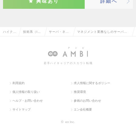
興味あり
詳細へ
ハイクラ
技術系（I
サーバ・ネッ
マネジメント業務なしのサーバ・
ス求人T
T・Web・
トワークエン
ネットワークエンジニアの転職・
OP
通信系）
ジニア
求人情報一覧
若手ハイキャリアのスカウト転職
利用規約
求人情報に関するポリシー
個人情報の取り扱い
推奨環境
ヘルプ・お問い合わせ
参画のお問い合わせ
サイトマップ
エン会社概要
©
en Inc.