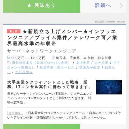
興味あり
詳細へ
掲載期間
26/08/06～26/08/19
★新規立ち上げメンバー★インフラエ
NEW
ンジニア／プライム案件／テレワーク可／業
界最高水準の年収帯
サーバ・ネットワークエンジニア
900万円 ～ 1499万円
埼玉県、千葉県、東京都、神奈川県
海外展開あり（日系グローバル企業）
上場企業
大手企業
マネ
ジメント業務なし
新規事業・新サービス
英語力が必要
転勤な
し
土日祝休み
大手企業をクライアントとした戦略、業
務、ITコンサル案件に携わって頂きます。
業界のリーディングカンパニーのIT課題を、システムエンジ
ニア/システムコンサルタントとして解決いただきます。 経
験や志向性…
・日本最大級のコンサルティングファーム ・自身のキャリアに根付
会社概要
いたアサイン体制 ・評価制度がしっかりしており、女性マネージャ…