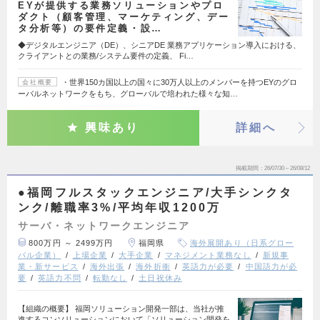
EYが提供する業務ソリューションやプロ
ダクト（顧客管理、マーケティング、デー
タ分析等）の要件定義・設…
◆デジタルエンジニア（DE）、シニアDE 業務アプリケーション導入における、
クライアントとの業務/システム要件の定義、 Fi…
・世界150カ国以上の国々に30万人以上のメンバーを持つEYのグロ
会社概要
ーバルネットワークをもち、グローバルで培われた様々な知…
興味あり
詳細へ
掲載期間
26/07/30～26/08/12
●福岡フルスタックエンジニア/大手シンクタ
ンク/離職率3%/平均年収1200万
サーバ・ネットワークエンジニア
800万円 ～ 2499万円
福岡県
海外展開あり（日系グロー
バル企業）
上場企業
大手企業
マネジメント業務なし
新規事
業・新サービス
海外出張
海外折衝
英語力が必要
中国語力が必
要
英語力不問
転勤なし
土日祝休み
【組織の概要】 福岡ソリューション開発一部は、当社が推
進するコンソリューションにおいて「ソリューション開発を