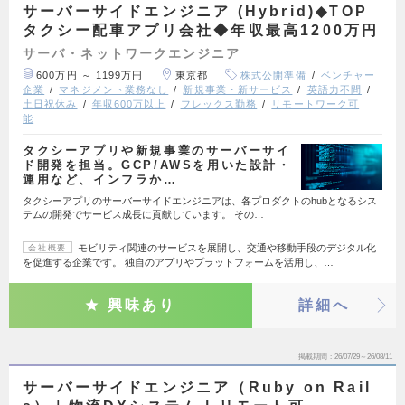
サーバーサイドエンジニア (Hybrid)◆TOP
タクシー配車アプリ会社◆年収最高1200万円
サーバ・ネットワークエンジニア
600万円 ～ 1199万円
東京都
株式公開準備
ベンチャー
企業
マネジメント業務なし
新規事業・新サービス
英語力不問
土日祝休み
年収600万以上
フレックス勤務
リモートワーク可
能
タクシーアプリや新規事業のサーバーサイ
ド開発を担当。GCP/AWSを用いた設計・
運用など、インフラか…
タクシーアプリのサーバーサイドエンジニアは、各プロダクトのhubとなるシス
テムの開発でサービス成長に貢献しています。 その…
モビリティ関連のサービスを展開し、交通や移動手段のデジタル化
会社概要
を促進する企業です。 独自のアプリやプラットフォームを活用し、…
興味あり
詳細へ
掲載期間
26/07/29～26/08/11
サーバーサイドエンジニア（Ruby on Rail