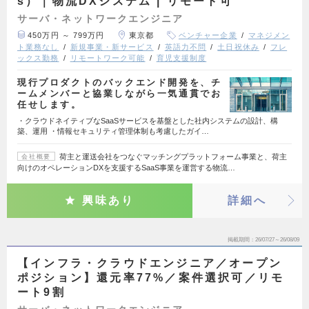
s）｜物流DXシステム | リモート可
サーバ・ネットワークエンジニア
450万円 ～ 799万円
東京都
ベンチャー企業
マネジメン
ト業務なし
新規事業・新サービス
英語力不問
土日祝休み
フレ
ックス勤務
リモートワーク可能
育児支援制度
現行プロダクトのバックエンド開発を、チ
ームメンバーと協業しながら一気通貫でお
任せします。
・クラウドネイティブなSaaSサービスを基盤とした社内システムの設計、構
築、運用 ・情報セキュリティ管理体制も考慮したガイ…
荷主と運送会社をつなぐマッチングプラットフォーム事業と、荷主
会社概要
向けのオペレーションDXを支援するSaaS事業を運営する物流…
興味あり
詳細へ
掲載期間
26/07/27～26/08/09
【インフラ・クラウドエンジニア／オープン
ポジション】還元率77%／案件選択可／リモ
ート9割