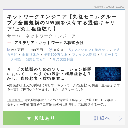
掲載期間
26/06/18～27/06/09
ネットワークエンジニア【丸紅セコムグルー
プ／全国規模のNW網を保有する通信キャリ
ア/上流工程経験可】
サーバ・ネットワークエンジニア
アルテリア・ネットワークス株式会社
500万円 ～ 799万円
東京都
マネジメント業務なし
英語
力不問
土日祝休み
年収600万以上
フレックス勤務
リモートワ
ーク可能
副業してもOK
育児支援制度
サービス拡販のためのソリューション部隊
において、これまでの設計・構築経験を生
かし、直接顧客へ技術提案…
■業務詳細 法人のお客様に対して、ネットワークの設計から構築、運用設計まで
を一貫して担当いただきます。 また、通信サービスを…
電気通信事業法に基づく電気通信事業 データ通信サービス事業 デー
会社概要
タセンター事業 電気通信工事業 前各号に附帯し、又は関連する一切…
興味あり
詳細へ