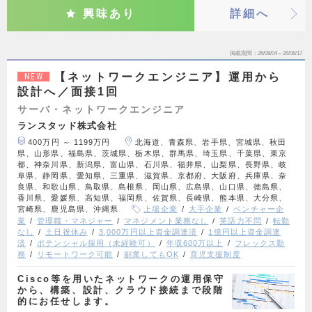
興味あり
詳細へ
掲載期間
26/08/04～26/08/17
【ネットワークエンジニア】運用から
NEW
設計へ／面接1回
サーバ・ネットワークエンジニア
ランスタッド株式会社
400万円 ～ 1199万円
北海道、青森県、岩手県、宮城県、秋田
県、山形県、福島県、茨城県、栃木県、群馬県、埼玉県、千葉県、東京
都、神奈川県、新潟県、富山県、石川県、福井県、山梨県、長野県、岐
阜県、静岡県、愛知県、三重県、滋賀県、京都府、大阪府、兵庫県、奈
良県、和歌山県、鳥取県、島根県、岡山県、広島県、山口県、徳島県、
香川県、愛媛県、高知県、福岡県、佐賀県、長崎県、熊本県、大分県、
宮崎県、鹿児島県、沖縄県
上場企業
大手企業
ベンチャー企
業
管理職・マネジャー
マネジメント業務なし
英語力不問
転勤
なし
土日祝休み
3,000万円以上資金調達済
1億円以上資金調達
済
ポテンシャル採用（未経験可）
年収600万以上
フレックス勤
務
リモートワーク可能
副業してもOK
育児支援制度
Cisco等を用いたネットワークの運用保守
から、構築、設計、クラウド接続まで段階
的にお任せします。