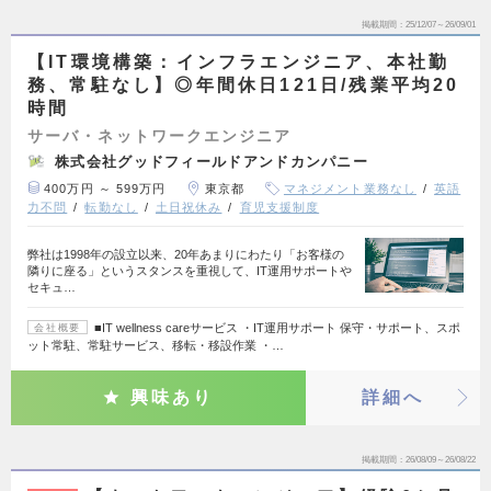
掲載期間
25/12/07～26/09/01
【IT環境構築：インフラエンジニア、本社勤
務、常駐なし】◎年間休日121日/残業平均20
時間
サーバ・ネットワークエンジニア
株式会社グッドフィールドアンドカンパニー
400万円 ～ 599万円
東京都
マネジメント業務なし
英語
力不問
転勤なし
土日祝休み
育児支援制度
弊社は1998年の設立以来、20年あまりにわたり「お客様の
隣りに座る」というスタンスを重視して、IT運用サポートや
セキュ…
■IT wellness careサービス ・IT運用サポート 保守・サポート、スポ
会社概要
ット常駐、常駐サービス、移転・移設作業 ・…
興味あり
詳細へ
掲載期間
26/08/09～26/08/22