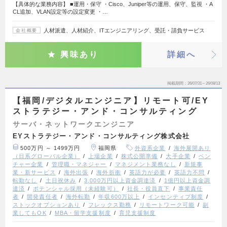
【具体的な業務内容】 ■運用・保守 ・Cisco、Juniper等の運用、保守、監視 ・A
CL追加、VLAN設定等の設定変更 ・…
人材派遣、人材紹介、ITエンジニアリング、受託・請負サービス
会社概要
興味あり
詳細へ
掲載期間
26/07/31～26/08/13
【福岡/デジタルエンジニア】リモート可/EY
ストラテジー・アンド・コンサルティング
サーバ・ネットワークエンジニア
EYストラテジー・アンド・コンサルティング株式会社
500万円 ～ 1499万円
福岡県
外資系企業
海外展開あり
（日系グローバル企業）
上場企業
株式公開準備
大手企業
ベン
チャー企業
管理職・マネジャー
マネジメント業務なし
新規事
業・新サービス
海外出張
海外折衝
英語力が必要
英語力不問
転勤なし
土日祝休み
3,000万円以上資金調達済
1億円以上資金調
達済
ポテンシャル採用（未経験可）
社長・役員直下
事業責任
者
開発責任者
海外転勤
年収600万以上
インセンティブ制度
ストックオプションあり
フレックス勤務
リモートワーク可能
副
業してもOK
MBA・留学支援制度
育児支援制度