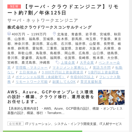
【サーバ・クラウドエンジニア】リモ
NEW
ート約7割／年休125日
サーバ・ネットワークエンジニア
株式会社クラウドワークスコンサルティング
400万円 ～ 1199万円
北海道、青森県、岩手県、宮城県、秋田
県、山形県、福島県、茨城県、栃木県、群馬県、埼玉県、千葉県、東京
都、神奈川県、新潟県、富山県、石川県、福井県、山梨県、長野県、岐
阜県、静岡県、愛知県、三重県、滋賀県、京都府、大阪府、兵庫県、奈
良県、和歌山県、鳥取県、島根県、岡山県、広島県、山口県、徳島県、
香川県、愛媛県、高知県、福岡県、佐賀県、長崎県、熊本県、大分県、
宮崎県、鹿児島県、沖縄県
上場企業
大手企業
ベンチャー企
業
管理職・マネジャー
マネジメント業務なし
英語力不問
転勤
なし
土日祝休み
3,000万円以上資金調達済
1億円以上資金調達
済
ポテンシャル採用（未経験可）
年収600万以上
フレックス勤
務
リモートワーク可能
副業してもOK
育児支援制度
AWS、Azure、GCPやオンプレミス環境
の設計・構築、クラウド移行、運用改善を
お任せします。
【具体的な業務内容】 ・AWS、Azure、GCP環境の設計、構築 ・オンプレミス
基盤の設計、構築、移行 ・Terraform…
ITソリューション、システム・インフラ開発支援、IT人材サービス
会社概要