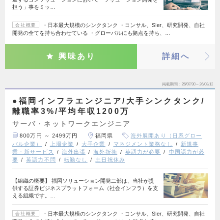
担う」事をミッ…
・日本最大規模のシンクタンク ・コンサル、SIer、研究開発、自社
会社概要
開発の全てを持ち合わせている ・グローバルにも拠点を持ち、…
興味あり
詳細へ
掲載期間
26/07/30～26/08/12
●福岡インフラエンジニア/大手シンクタンク/
離職率3%/平均年収1200万
サーバ・ネットワークエンジニア
800万円 ～ 2499万円
福岡県
海外展開あり（日系グロー
バル企業）
上場企業
大手企業
マネジメント業務なし
新規事
業・新サービス
海外出張
海外折衝
英語力が必要
中国語力が必
要
英語力不問
転勤なし
土日祝休み
【組織の概要】 福岡ソリューション開発二部は、当社が提
供する証券ビジネスプラットフォーム（社会インフラ）を支
える組織です。…
・日本最大規模のシンクタンク ・コンサル、SIer、研究開発、自社
会社概要