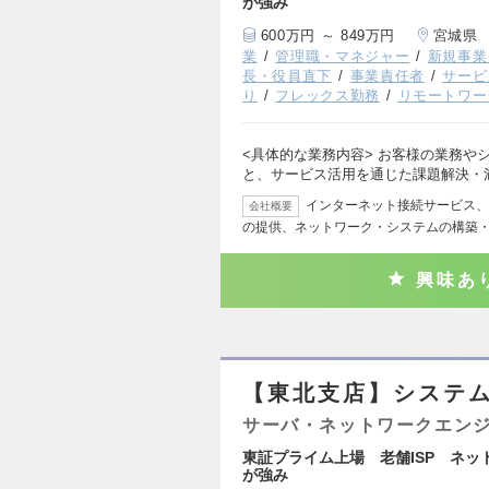
が強み
600万円 ～ 849万円
宮城県
業
管理職・マネジャー
新規事業
長・役員直下
事業責任者
サービ
り
フレックス勤務
リモートワー
<具体的な業務内容> お客様の業務や
と、サービス活用を通じた課題解決・
インターネット接続サービス、
会社概要
の提供、ネットワーク・システムの構築
興味あ
【東北支店】システム
サーバ・ネットワークエン
東証プライム上場 老舗ISP ネッ
が強み