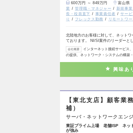
600万円 ～ 849万円
富山県
業
管理職・マネジャー
新規事業
長・役員直下
事業責任者
サービ
り
フレックス勤務
リモートワー
北陸地方のお客様に対して、ネットワ
ております。 NI/SI案件のリーダー
インターネット接続サービス、
会社概要
の提供、ネットワーク・システムの構築
興味あ
【東北支店】顧客業務
補）
サーバ・ネットワークエン
東証プライム上場 老舗ISP ネッ
が強み