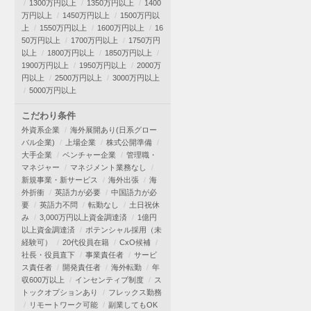
1300万円以上
1350万円以上
1400
万円以上
1450万円以上
1500万円以
上
1550万円以上
1600万円以上
16
50万円以上
1700万円以上
1750万円
以上
1800万円以上
1850万円以上
1900万円以上
1950万円以上
2000万
円以上
2500万円以上
3000万円以上
5000万円以上
こだわり条件
外資系企業
海外展開あり(日系グロー
バル企業)
上場企業
株式公開準備
大手企業
ベンチャー企業
管理職・
マネジャー
マネジメント業務なし
新規事業・新サービス
海外出張
海
外折衝
英語力が必要
中国語力が必
要
英語力不問
転勤なし
土日祝休
み
3,000万円以上資金調達済
1億円
以上資金調達済
ポテンシャル採用（未
経験可）
20代役員在籍
CxO候補
社長・役員直下
事業責任者
サービ
ス責任者
開発責任者
海外転勤
年
収600万以上
インセンティブ制度
ス
トックオプションあり
フレックス勤務
リモートワーク可能
副業してもOK