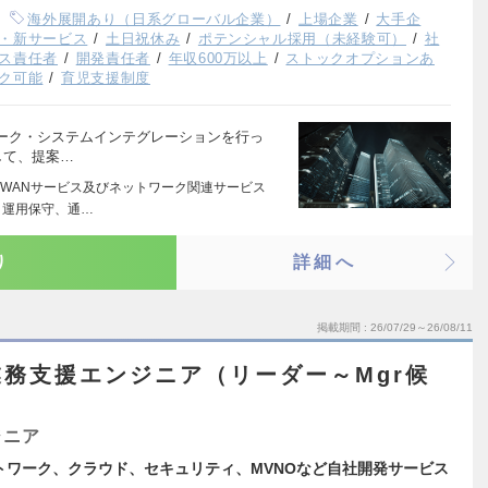
海外展開あり（日系グローバル企業）
上場企業
大手企
・新サービス
土日祝休み
ポテンシャル採用（未経験可）
社
ス責任者
開発責任者
年収600万以上
ストックオプションあ
ク可能
育児支援制度
ーク・システムインテグレーションを行っ
として、提案…
WANサービス及びネットワーク関連サービス
・運用保守、通…
り
詳細へ
掲載期間
26/07/29～26/08/11
務支援エンジニア（リーダー～Mgr候
ジニア
トワーク、クラウド、セキュリティ、MVNOなど自社開発サービス