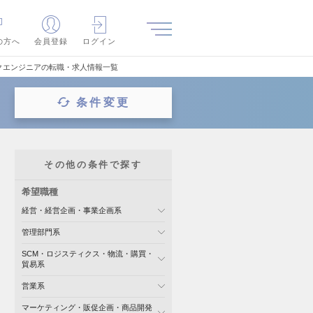
の方へ
会員登録
ログイン
クエンジニアの転職・求人情報一覧
条件変更
その他の条件で探す
希望職種
経営・経営企画・事業企画系
管理部門系
SCM・ロジスティクス・物流・購買・
貿易系
営業系
マーケティング・販促企画・商品開発