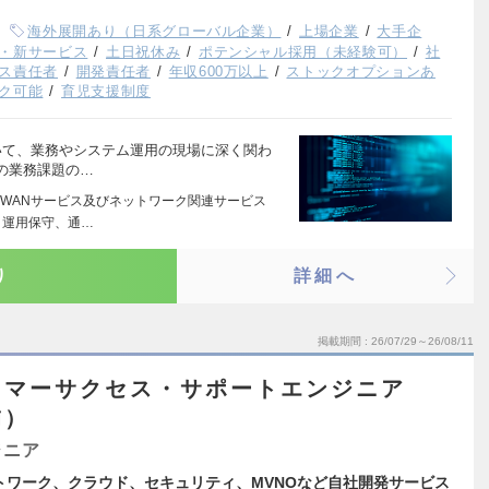
海外展開あり（日系グローバル企業）
上場企業
大手企
・新サービス
土日祝休み
ポテンシャル採用（未経験可）
社
ス責任者
開発責任者
年収600万以上
ストックオプションあ
ク可能
育児支援制度
いて、業務やシステム運用の現場に深く関わ
の業務課題の…
WANサービス及びネットワーク関連サービス
・運用保守、通…
り
詳細へ
掲載期間
26/07/29～26/08/11
タマーサクセス・サポートエンジニア
補）
ジニア
トワーク、クラウド、セキュリティ、MVNOなど自社開発サービス