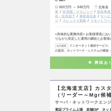
600万円 ～ 849万円
北海道
業
管理職・マネジャー
新規事業
長・役員直下
事業責任者
サービ
り
フレックス勤務
リモートワー
<具体的な業務内容> お客様環境にお
りながら安定した運用の継続とお客様
インターネット接続サービス、
会社概要
の提供、ネットワーク・システムの構築
興味あ
【北海道支店】カス
（リーダー～Mgr候
サーバ・ネットワークエン
東証プライム上場 老舗ISP ネッ