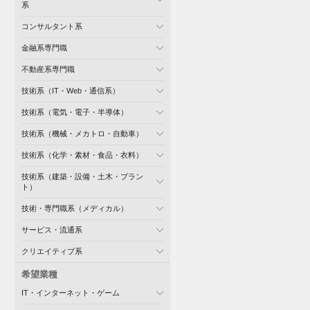
系
コンサルタント系
金融系専門職
不動産系専門職
技術系（IT・Web・通信系）
技術系（電気・電子・半導体）
技術系（機械・メカトロ・自動車）
技術系（化学・素材・食品・衣料）
技術系（建築・設備・土木・プラン
ト）
技術・専門職系（メディカル）
サービス・流通系
クリエイティブ系
希望業種
IT・インターネット・ゲーム