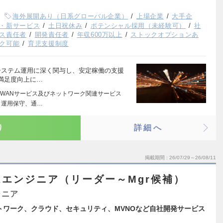
海外展開あり（日系グローバル企業）
上場企業
大手企
・新サービス
土日祝休み
ポテンシャル採用（未経験可）
社
ス責任者
開発責任者
年収600万以上
ストックオプションあ
ク可能
育児支援制度
システム運用に深く関与し、安定稼働の支援
満足度向上に…
WANサービス及びネットワーク関連サービス
・運用保守、通…
り
詳細へ
掲載期間
26/07/29～26/08/11
エンジニア（リーダー～Mgr候補）
ジニア
トワーク、クラウド、セキュリティ、MVNOなど自社開発サービス