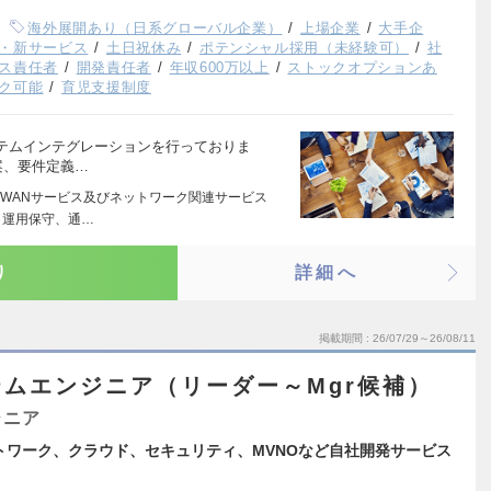
海外展開あり（日系グローバル企業）
上場企業
大手企
・新サービス
土日祝休み
ポテンシャル採用（未経験可）
社
ス責任者
開発責任者
年収600万以上
ストックオプションあ
ク可能
育児支援制度
テムインテグレーションを行っておりま
提案、要件定義…
WANサービス及びネットワーク関連サービス
・運用保守、通…
り
詳細へ
掲載期間
26/07/29～26/08/11
ムエンジニア（リーダー～Mgr候補）
ジニア
トワーク、クラウド、セキュリティ、MVNOなど自社開発サービス