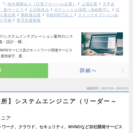
海外展開あり（日系グローバル企業）
上場企業
大手企
・新サービス
土日祝休み
ポテンシャル採用（未経験可）
社
ス責任者
開発責任者
年収600万以上
ストックオプションあ
ク可能
育児支援制度
ク/システムインテグレーション案件のシス
義・設計・構…
WANサービス及びネットワーク関連サービス
・運用保守、通…
り
詳細へ
掲載期間
26/07/29～26/08/11
業所】システムエンジニア（リーダー～
ジニア
トワーク、クラウド、セキュリティ、MVNOなど自社開発サービス