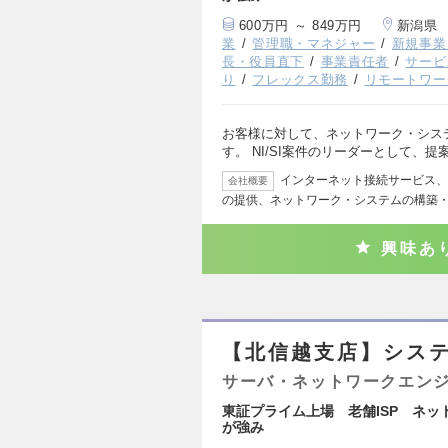
600万円 ～ 849万円
新潟県
業
管理職・マネジャー
新規事業
長・役員直下
事業責任者
サービ
り
フレックス勤務
リモートワー
お客様に対して、ネットワーク・シス
す。 NI/SI案件のリーダーとして、
インターネット接続サービス、
会社概要
の提供、ネットワーク・システムの構築
興味あ
【北信越支店】システ
サーバ・ネットワークエン
東証プライム上場 老舗ISP ネッ
が強み