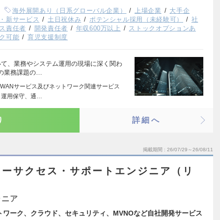
海外展開あり（日系グローバル企業）
上場企業
大手企
・新サービス
土日祝休み
ポテンシャル採用（未経験可）
社
ス責任者
開発責任者
年収600万以上
ストックオプションあ
ク可能
育児支援制度
いて、業務やシステム運用の現場に深く関わ
の業務課題の…
WANサービス及びネットワーク関連サービス
・運用保守、通…
り
詳細へ
掲載期間
26/07/29～26/08/11
マーサクセス・サポートエンジニア（リ
ジニア
トワーク、クラウド、セキュリティ、MVNOなど自社開発サービス