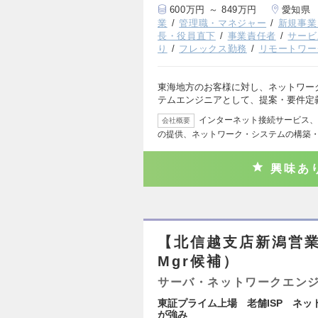
600万円 ～ 849万円
愛知県
業
管理職・マネジャー
新規事業
長・役員直下
事業責任者
サービ
り
フレックス勤務
リモートワー
東海地方のお客様に対し、ネットワー
テムエンジニアとして、提案・要件定
インターネット接続サービス、
会社概要
の提供、ネットワーク・システムの構築
興味あ
【北信越支店新潟営
Mgr候補）
サーバ・ネットワークエン
東証プライム上場 老舗ISP ネッ
が強み