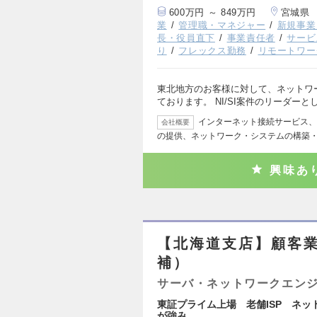
600万円 ～ 849万円
宮城県
業
管理職・マネジャー
新規事業
長・役員直下
事業責任者
サービ
り
フレックス勤務
リモートワー
東北地方のお客様に対して、ネットワ
ております。 NI/SI案件のリーダー
インターネット接続サービス、
会社概要
の提供、ネットワーク・システムの構築
興味あ
【北海道支店】顧客業
補）
サーバ・ネットワークエン
東証プライム上場 老舗ISP ネッ
が強み