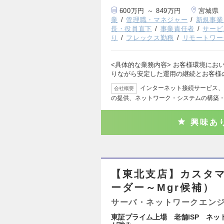
600万円 ～ 849万円
宮城県
業
管理職・マネジャー
新規事業
長・役員直下
事業責任者
サービ
り
フレックス勤務
リモートワー
<具体的な業務内容> お客様環境にお
りながら安定した運用の継続とお客様
インターネット接続サービス、
会社概要
の提供、ネットワーク・システムの構築
興味あ
【東北支店】カスタ
ーダー～Mgr候補）
サーバ・ネットワークエン
東証プライム上場 老舗ISP ネッ