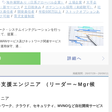
海外展開あり（日系グローバル企業）
上場企業
大手企
・新サービス
土日祝休み
ポテンシャル採用（未経験可）
社
ス責任者
開発責任者
年収600万以上
ストックオプションあ
ク可能
育児支援制度
ーク・システムインテグレーションを行っ
として、提案…
WANサービス及びネットワーク関連サービス
・運用保守、通…
り
詳細へ
掲載期間
26/07/29～26/08/11
支援エンジニア （リーダー～Mgr候
ジニア
トワーク、クラウド、セキュリティ、MVNOなど自社開発サービス