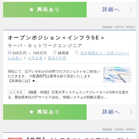
興味あり
詳細へ
掲載期間
26/07/16～26/08/19
オープンポジション＜インフラSE＞
サーバ・ネットワークエンジニア
500万円 ～ 799万円
静岡県
海外展開あり（日系グローバ
ル企業）
大手企業
英語力不問
同社にて、以下いずれかの分野でのプロジェクトをご担当い
ただきます。 ※配属部門は選考を経て決定いたします。
【具体的には】 ■…
【概要・特徴】 日系大手システムインテグレーターが100％出資す
会社概要
る、愛知県本社のITサービス会社。 情報システムの戦略立案か…
興味あり
詳細へ
掲載期間
26/08/06～26/08/19