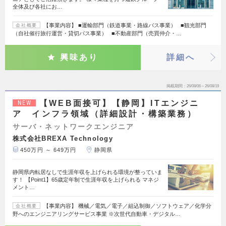
全体及び各社にお…
【事業内容】 ■運輸部門（鉄道事業・路線バス事業） ■観光部門
会社概要
（自社催行旅行運営・貸切バス事業） ■不動産部門（売買仲介・…
興味あり
詳細へ
掲載期間
26/08/06～26/08/19
【WEB面接可】【静岡】ITエンジニ
NEW
ア インフラ領域（詳細設計・構築業務）
サーバ・ネットワークエンジニア
株式会社BREXA Technology
450万円 ～ 649万円
静岡県
静岡県内転居なしで生涯年収を上げられる環境が整っていま
す！ 【Point1】65歳定年制で生涯年収を上げられる マネジ
メント…
【事業内容】 機械／電気／電子／組込制御／ソフトウェア／化学分
会社概要
野へのエンジニアリングサービス事業 ※次世代自動車・デジタル…