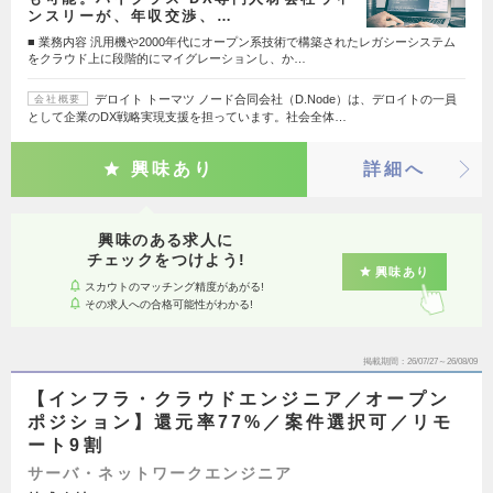
ンスリーが、年収交渉、…
■ 業務内容 汎用機や2000年代にオープン系技術で構築されたレガシーシステム
をクラウド上に段階的にマイグレーションし、か…
デロイト トーマツ ノード合同会社（D.Node）は、デロイトの一員
会社概要
として企業のDX戦略実現支援を担っています。社会全体…
興味あり
詳細へ
興味のある求人に
チェックをつけよう!
興味あり
スカウトのマッチング精度があがる!
その求人への合格可能性がわかる!
掲載期間
26/07/27～26/08/09
【インフラ・クラウドエンジニア／オープン
ポジション】還元率77%／案件選択可／リモ
ート9割
サーバ・ネットワークエンジニア