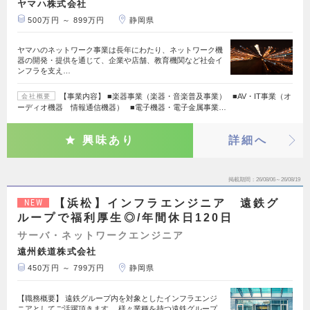
ヤマハ株式会社
500万円 ～ 899万円
静岡県
ヤマハのネットワーク事業は長年にわたり、ネットワーク機
器の開発・提供を通じて、企業や店舗、教育機関など社会イ
ンフラを支え…
【事業内容】 ■楽器事業（楽器・音楽普及事業） ■AV・IT事業（オ
会社概要
ーディオ機器 情報通信機器） ■電子機器・電子金属事業…
興味あり
詳細へ
掲載期間
26/08/06～26/08/19
【浜松】インフラエンジニア 遠鉄グ
NEW
ループで福利厚生◎/年間休日120日
サーバ・ネットワークエンジニア
遠州鉄道株式会社
450万円 ～ 799万円
静岡県
【職務概要】 遠鉄グループ内を対象としたインフラエンジ
ニアとしてご活躍頂きます。 様々業種を持つ遠鉄グループ