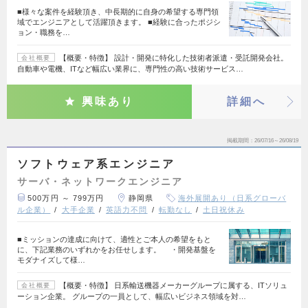
■様々な案件を経験頂き、中長期的に自身の希望する専門領
域でエンジニアとして活躍頂きます。 ■経験に合ったポジシ
ョン・職務を…
【概要・特徴】 設計・開発に特化した技術者派遣・受託開発会社。
会社概要
自動車や電機、ITなど幅広い業界に、専門性の高い技術サービス…
興味あり
詳細へ
掲載期間
26/07/16～26/08/19
ソフトウェア系エンジニア
サーバ・ネットワークエンジニア
500万円 ～ 799万円
静岡県
海外展開あり（日系グローバ
ル企業）
大手企業
英語力不問
転勤なし
土日祝休み
■ミッションの達成に向けて、適性とご本人の希望をもと
に、下記業務のいずれかをお任せします。 ・開発基盤を
モダナイズして様…
【概要・特徴】 日系輸送機器メーカーグループに属する、ITソリュ
会社概要
ーション企業。 グループの一員として、幅広いビジネス領域を対…