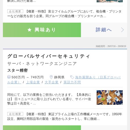
解決に向けた最適…
【概要・特徴】 富士フイルムグループにおいて、複合機・プリンタ
会社概要
ーなどの販売を担う企業。同グループの複合機・プリンターメーカ…
興味あり
詳細へ
掲載期間
26/07/16～26/08/19
グローバルサイバーセキュリティ
サーバ・ネットワークエンジニア
スター精密
500万円 ～ 749万円
静岡県
海外展開あり（日系グローバ
ル企業）
上場企業
大手企業
英語力不問
同社にて、以下の業務をご担当いただきます。 【具体的に
は】 日々ニュースに取り上げられている通り、サイバー攻
撃は日々高度化・…
【概要・特徴】 東証プライム上場の工作機械メーカーです。1950年
会社概要
設立、腕時計用部品等の製造・販売からスタートし、常に微細…