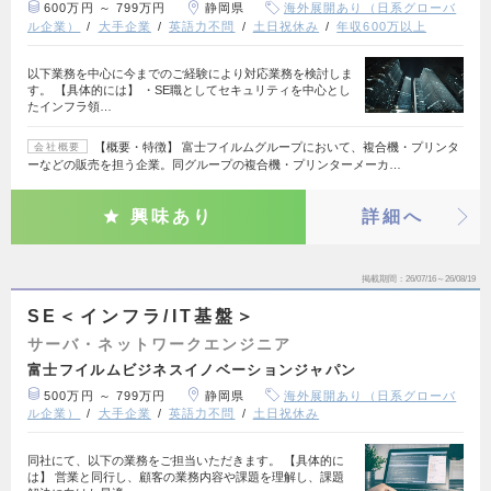
600万円 ～ 799万円
静岡県
海外展開あり（日系グローバ
ル企業）
大手企業
英語力不問
土日祝休み
年収600万以上
以下業務を中心に今までのご経験により対応業務を検討しま
す。 【具体的には】 ・SE職としてセキュリティを中心とし
たインフラ領…
【概要・特徴】 富士フイルムグループにおいて、複合機・プリンタ
会社概要
ーなどの販売を担う企業。同グループの複合機・プリンターメーカ…
興味あり
詳細へ
掲載期間
26/07/16～26/08/19
SE＜インフラ/IT基盤＞
サーバ・ネットワークエンジニア
富士フイルムビジネスイノベーションジャパン
500万円 ～ 799万円
静岡県
海外展開あり（日系グローバ
ル企業）
大手企業
英語力不問
土日祝休み
同社にて、以下の業務をご担当いただきます。 【具体的に
は】 営業と同行し、顧客の業務内容や課題を理解し、課題