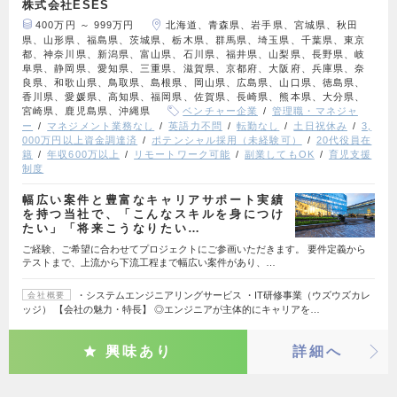
株式会社ESES
400万円 ～ 999万円
北海道、青森県、岩手県、宮城県、秋田
県、山形県、福島県、茨城県、栃木県、群馬県、埼玉県、千葉県、東京
都、神奈川県、新潟県、富山県、石川県、福井県、山梨県、長野県、岐
阜県、静岡県、愛知県、三重県、滋賀県、京都府、大阪府、兵庫県、奈
良県、和歌山県、鳥取県、島根県、岡山県、広島県、山口県、徳島県、
香川県、愛媛県、高知県、福岡県、佐賀県、長崎県、熊本県、大分県、
宮崎県、鹿児島県、沖縄県
ベンチャー企業
管理職・マネジャ
ー
マネジメント業務なし
英語力不問
転勤なし
土日祝休み
3,
000万円以上資金調達済
ポテンシャル採用（未経験可）
20代役員在
籍
年収600万以上
リモートワーク可能
副業してもOK
育児支援
制度
幅広い案件と豊富なキャリアサポート実績
を持つ当社で、「こんなスキルを身につけ
たい」「将来こうなりたい…
ご経験、ご希望に合わせてプロジェクトにご参画いただきます。 要件定義から
テストまで、上流から下流工程まで幅広い案件があり、…
・システムエンジニアリングサービス ・IT研修事業（ウズウズカレ
会社概要
ッジ） 【会社の魅力・特長】 ◎エンジニアが主体的にキャリアを…
興味あり
詳細へ