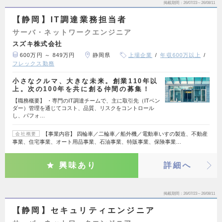
掲載期間
26/07/23～26/08/11
【静岡】IT調達業務担当者
サーバ・ネットワークエンジニア
スズキ株式会社
600万円 ～ 849万円
静岡県
上場企業
年収600万以上
フレックス勤務
小さなクルマ、大きな未来。創業110年以
上。次の100年を共に創る仲間の募集！
【職務概要】 ・専門のIT調達チームで、主に取引先（ITベン
ダー）管理を通じてコスト、品質、リスクをコントロール
し、パフォ…
【事業内容】 四輪車／二輪車／船外機／電動車いすの製造、不動産
会社概要
事業、住宅事業、オート用品事業、石油事業、特販事業、保険事業…
興味あり
詳細へ
掲載期間
26/07/23～26/08/11
【静岡】セキュリティエンジニア