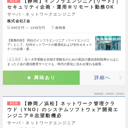
【静岡】インフラエンジニア(リード)｜
NEW
セキュリティ企画・運用※リモート勤務OK
サーバ・ネットワークエンジニア
株式会社Z会
600万円 ～ 1249万円
静岡県
【業務内容】 同社のインフラエンジニア（リードエンジニ
ア）として、社内ネットワークの最適化および全社セキュリ
ティの企画・運…
元々大学受験を目指す受験生のための英語の通信添削指導からはじ
会社概要
まったＺ会の通信教育サービスも、時代の変化に合わせ変わる顧客…
興味あり
詳細へ
掲載期間
26/08/06～26/08/19
【静岡／浜松】ネットワーク管理クラ
NEW
ウド（YNO）のシステムソフトウェア開発エ
ンジニア※志望動機必
サーバ・ネットワークエンジニア