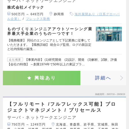
サーバ・ネットワークエンジニア
株式会社メイテック
500万円 ～ 649万円
静岡県
海外展開あり（日系グローバ
ル企業）
フレックス勤務
ものづくりエンジニアアウトソーシング業
界最大手企業のうちの一つです！
【職務概要】 同社のエンジニアとして下記業務に従事して
いただきます。 【職務詳細】 統合ログ監視、ログの新設定
と社内情報の漏洩…
【事業内容】 (1)研究開発 (2)設計、開発 (3)解析、試験、評価
会社概要
【会社の特徴】 ～創業1974年で50年以上の東証プラ…
興味あり
詳細へ
掲載期間
26/07/16～26/08/19
【フルリモート /フルフレックス可能】プロ
ジェクトマネジメント / プリセールス
サーバ・ネットワークエンジニア
750万円 ～ 1249万円
北海道、青森県、岩手県、宮城県、秋田