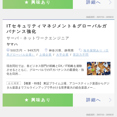
興味あり
詳細へ
掲載期間
26/07/16～26/08/19
ITセキュリティマネジメント＆グローバルガ
バナンス強化
サーバ・ネットワークエンジニア
ヤマハ
500万円 ～ 949万円
神奈川県、静岡県
海外展開あり（日
系グローバル企業）
上場企業
大手企業
英語力不問
現在同社では、各ビジネス部門の戦略とDX／IT戦略を連動
させるとともに、グローバルでのITガバナンスの最適化・強
化を目的…
【概要・特徴】 東証プライム上場、アコースティック楽器からデジ
会社概要
タル楽器までフルラインアップで手がける世界最大の総合楽器メー…
興味あり
詳細へ
掲載期間
26/07/16～26/08/19