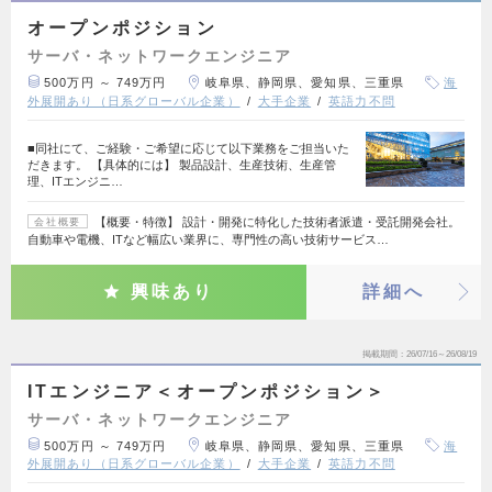
オープンポジション
サーバ・ネットワークエンジニア
500万円 ～ 749万円
岐阜県、静岡県、愛知県、三重県
海
外展開あり（日系グローバル企業）
大手企業
英語力不問
■同社にて、ご経験・ご希望に応じて以下業務をご担当いた
だきます。 【具体的には】 製品設計、生産技術、生産管
理、ITエンジニ…
【概要・特徴】 設計・開発に特化した技術者派遣・受託開発会社。
会社概要
自動車や電機、ITなど幅広い業界に、専門性の高い技術サービス…
興味あり
詳細へ
掲載期間
26/07/16～26/08/19
ITエンジニア＜オープンポジション＞
サーバ・ネットワークエンジニア
500万円 ～ 749万円
岐阜県、静岡県、愛知県、三重県
海
外展開あり（日系グローバル企業）
大手企業
英語力不問