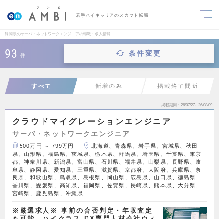
若手ハイキャリアのスカウト転職
静岡県のサーバ・ネットワークエンジニアの転職・求人情報
93
条件変更
件
すべて
新着のみ
掲載終了間近
掲載期間
26/07/27～26/08/09
クラウドマイグレーションエンジニア
サーバ・ネットワークエンジニア
500万円 ～ 799万円
北海道、青森県、岩手県、宮城県、秋田
県、山形県、福島県、茨城県、栃木県、群馬県、埼玉県、千葉県、東京
都、神奈川県、新潟県、富山県、石川県、福井県、山梨県、長野県、岐
阜県、静岡県、愛知県、三重県、滋賀県、京都府、大阪府、兵庫県、奈
良県、和歌山県、鳥取県、島根県、岡山県、広島県、山口県、徳島県、
香川県、愛媛県、高知県、福岡県、佐賀県、長崎県、熊本県、大分県、
宮崎県、鹿児島県、沖縄県
※厳選求人※ 事前の合否判定・年収査定
も可能。ハイクラス DX専門人材会社ウィ