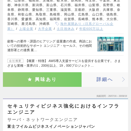
県、山形県、福島県、茨城県、栃木県、群馬県、埼玉県、千葉県、東京
都、神奈川県、新潟県、富山県、石川県、福井県、山梨県、長野県、岐
阜県、静岡県、愛知県、三重県、滋賀県、京都府、大阪府、兵庫県、奈
良県、和歌山県、鳥取県、島根県、岡山県、広島県、山口県、徳島県、
香川県、愛媛県、高知県、福岡県、佐賀県、長崎県、熊本県、大分県、
宮崎県、鹿児島県、沖縄県
海外展開あり（日系グローバル企
業）
上場企業
大手企業
土日祝休み
年収600万以上
顧客への要件・課題のヒアリング 提案書の作成、商談にお
いての技術的なサポート エンジニア・セールス、その他関
連部署との連携 案…
【概要・特徴】 AWS導入支援サービスを提供する企業です。 さま
会社概要
ざまな業種・業界の1，200社以上、19，000プロジェクト…
興味あり
詳細へ
掲載期間
26/07/16～26/08/19
セキュリティビジネス強化におけるインフラ
エンジニア
サーバ・ネットワークエンジニア
富士フイルムビジネスイノベーションジャパン