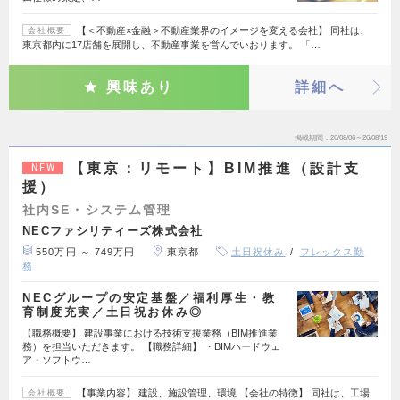
【＜不動産×金融＞不動産業界のイメージを変える会社】 同社は、
会社概要
東京都内に17店舗を展開し、不動産事業を営んでいおります。 「…
興味あり
詳細へ
掲載期間
26/08/06～26/08/19
【東京：リモート】BIM推進（設計支
NEW
援）
社内SE・システム管理
NECファシリティーズ株式会社
550万円 ～ 749万円
東京都
土日祝休み
フレックス勤
務
NECグループの安定基盤／福利厚生・教
育制度充実／土日祝お休み◎
【職務概要】 建設事業における技術支援業務（BIM推進業
務）を担当いただきます。 【職務詳細】 ・BIMハードウェ
ア・ソフトウ…
【事業内容】 建設、施設管理、環境 【会社の特徴】 同社は、工場
会社概要