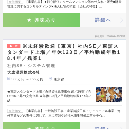
【事業内容】 ■都心部ワンルームマンション等の仕入れ・販売■財産
会社概要
管理に関するコンサルティング■法人社宅の斡旋 【会社の特徴】…
興味あり
詳細へ
掲載期間
26/08/06～26/08/19
※未経験歓迎【東京】社内SE／東証ス
NEW
タンダード上場／年休123日／平均勤続年数1
8.4年／残業1
社内SE・システム管理
大成温調株式会社
500万円 ～ 899万円
東京都
★東証スタンダード上場／自己資本比率50％超／3年間でR
OE8%上昇の安定企業 ★年休123日／平均勤続年数17.4年／
残…
【事業内容】 一般施設工事・産業施設工事・リニューアル事業・海
会社概要
外事業などの案件に関して、主に空調や給排水衛生設備工事を中心…