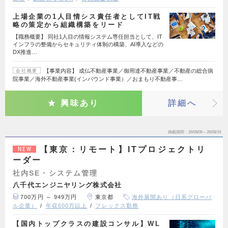
上場企業の1人目情シス責任者としてIT戦
略の策定から組織構築をリード
【職務概要】 同社1人目の情報システム専任担当として、IT
インフラの整備からセキュリティ体制の構築、AI導入などの
DX推進…
【事業内容】 成仏不動産事業／御用達不動産事業／不動産の総合病
会社概要
院事業／海外不動産事業(インバウンド事業）／おまもり不動産事…
興味あり
詳細へ
掲載期間
26/08/06～26/08/19
【東京：リモート】ITプロジェクトリ
NEW
ーダー
社内SE・システム管理
八千代エンジニヤリング株式会社
700万円 ～ 949万円
東京都
海外展開あり（日系グローバ
ル企業）
年収600万以上
フレックス勤務
【国内トップクラスの建設コンサル】WL