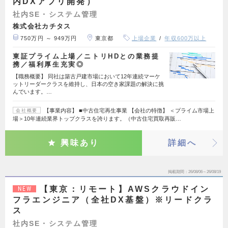
内DXアプリ開発）
社内SE・システム管理
株式会社カチタス
750万円 ～ 949万円
東京都
上場企業
年収600万以上
東証プライム上場／ニトリHDとの業務提
携／福利厚生充実◎
【職務概要】 同社は築古戸建市場において12年連続マーケ
ットリーダークラスを維持し、日本の空き家課題の解決に挑
んでいます。…
【事業内容】 ■中古住宅再生事業 【会社の特徴】 ＜プライム市場上
会社概要
場＞10年連続業界トップクラスを誇ります。（中古住宅買取再販…
興味あり
詳細へ
掲載期間
26/08/06～26/08/19
【東京：リモート】AWSクラウドイン
NEW
フラエンジニア（全社DX基盤）※リードクラ
ス
社内SE・システム管理