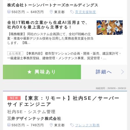
株式会社トーシンパートナーズホールディングス
550万円 ～ 649万円
東京都
育児支援制度
全社IT戦略の立案から生成AI活用まで、
社内DXを最上流から主導する！
【職務概要】 同社のシステム企画課にて、全社IT戦略の立
案・推進や最新デジタル技術を活用した業務改善支援を担当
します。 【職…
【事業内容】 都市型マンションの企画・開発・販売、建設業許可・
会社概要
一級建築士事務所登録、建物管理・メンテナンス事業、賃貸管理・…
興味あり
詳細へ
掲載期間
26/08/06～26/08/19
【東京：リモート】社内SE／サーバー
NEW
サイドエンジニア
社内SE・システム管理
三井デザインテック株式会社
550万円 ～ 749万円
東京都
フレックス勤務