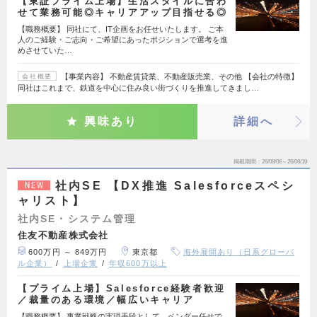
【東証プライム上場】生活スタイルに合わ
せて業務可能◎キャリアアップ目指せる◎
【職務概要】 同社にて、IT企画をお任せいたします。 ご本
人のご経験・ご志向・ご希望にあったポジションで選考を進
めさせていた…
【事業内容】 不動産賃貸業、不動産販売業、その他 【会社の特徴】
会社概要
同社はこれまで、鉄道を中心に住み良い街づくりを推進してきまし…
興味あり
詳細へ
掲載期間
26/08/06～26/08/19
社内SE 【DX推進 Salesforceスペシ
NEW
ャリスト】
社内SE・システム管理
住友不動産株式会社
600万円 ～ 849万円
東京都
海外展開あり（日系グローバ
ル企業）
上場企業
年収600万以上
【プライム上場】Salesforce経験者歓迎
／裁量のある環境／幅広いキャリア
【職務概要】 事業戦略の実現手段として、ベンダー任せで