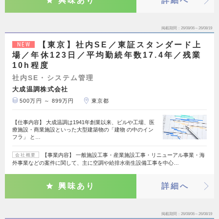
興味あり
詳細へ
掲載期間
26/08/06～26/08/19
【東京】社内SE／東証スタンダード上
NEW
場／年休123日／平均勤続年数17.4年／残業
10h程度
社内SE・システム管理
大成温調株式会社
500万円 ～ 899万円
東京都
【仕事内容】 大成温調は1941年創業以来、ビルや工場、医
療施設・商業施設といった大型建築物の「建物 の中のイン
フラ」 と…
【事業内容】 一般施設工事・産業施設工事・リニューアル事業・海
会社概要
外事業などの案件に関して、主に空調や給排水衛生設備工事を中心…
興味あり
詳細へ
掲載期間
26/08/06～26/08/19