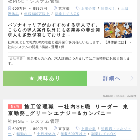
社内SE・システム管理
600万円 ～ 899万円
東京都
上場企業
転勤なし
土日
祝休み
年収600万以上
副業してもOK
パソナキャリアがおすすめする求人です。
こちらの求人案件以外にも各業界の非公開
求人を多数保有しておりま…
社内SEとして社内DXの推進と運用保守をお任せいたします。 【具体的には】 ・
社内システムの開発 / 構築 / 運用 / 保…
匿名求人のため、求人詳細につきましてはご面談時にお伝え致しま
会社概要
す。
興味あり
詳細へ
掲載期間
26/08/06～26/08/19
施工管理職_一社内SE職_リーダー_東
NEW
京勤務_グリーンエナジー&カンパニー
社内SE・システム管理
600万円 ～ 899万円
東京都
上場企業
管理職・マネジャ
ー
転勤なし
土日祝休み
年収600万以上
副業してもOK