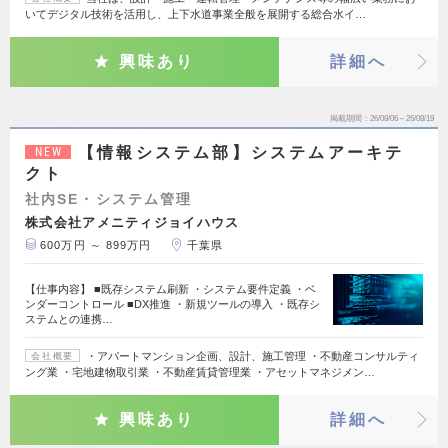
いてデジタル技術を活用し、上下水道事業全般を展開する総合水イ…
興味あり
詳細へ
掲載期間
26/08/06～26/08/19
【情報システム部】システムアーキテ
NEW
クト
社内SE・システム管理
株式会社アメニティジョイハウス
600万円 ～ 899万円
千葉県
【仕事内容】 ■既存システム刷新 ・システム要件定義 ・ベ
ンダーコントロール ■DX推進 ・新規ツールの導入 ・既存シ
ステムとの連携…
・アパートマンション企画、設計、施工管理 ・不動産コンサルティ
会社概要
ング業 ・宅地建物取引業 ・不動産賃貸管理業 ・アセットマネジメン…
興味あり
詳細へ