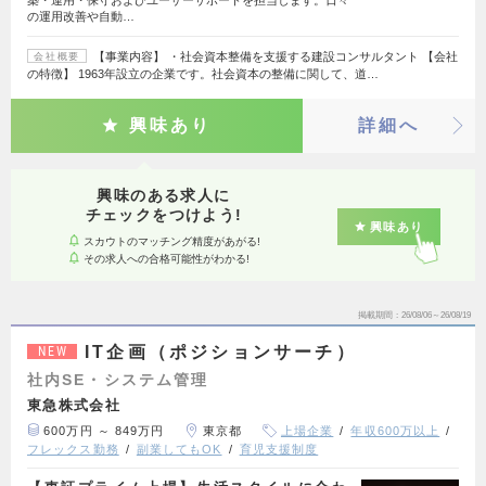
築・運用・保守およびユーザーサポートを担当します。日々
の運用改善や自動…
【事業内容】 ・社会資本整備を支援する建設コンサルタント 【会社
会社概要
の特徴】 1963年設立の企業です。社会資本の整備に関して、道…
興味あり
詳細へ
興味のある求人に
チェックをつけよう!
興味あり
スカウトのマッチング精度があがる!
その求人への合格可能性がわかる!
掲載期間
26/08/06～26/08/19
IT企画（ポジションサーチ）
NEW
社内SE・システム管理
東急株式会社
600万円 ～ 849万円
東京都
上場企業
年収600万以上
フレックス勤務
副業してもOK
育児支援制度