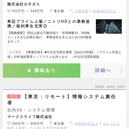
株式会社カチタス
750万円 ～ 949万円
東京都
上場企業
年収600万以上
東証プライム上場／ニトリHDとの業務提
携／福利厚生充実◎
【職務概要】 同社は築古戸建領域で「年間棟数10，000棟」
という大きな目標を掲げ、 事業成長を支えるためのDX推進
を行って…
【事業内容】 ■中古住宅再生事業 【会社の特徴】 ＜プライム市場上
会社概要
場＞10年連続業界トップクラスを誇ります。（中古住宅買取再販…
興味あり
詳細へ
掲載期間
26/08/06～26/08/19
【東京：リモート】情報システム責任
NEW
者
社内SE・システム管理
マークスライフ株式会社
700万円 ～ 899万円
東京都
年収600万以上
フレックス
勤務
副業してもOK
育児支援制度