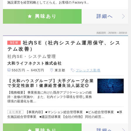
施設運営を経営戦略としてとらえ、お客様の Factory li…
興味あり
詳細へ
掲載期間
26/08/06～26/08/19
社内SE（社内システム運用保守、シス
NEW
テム改善）
社内SE・システム管理
大和ライフネクスト株式会社
550万円 ～ 649万円
東京都
フレックス勤務
【大和ハウスグループ】大手グループ企業
で安定性抜群！健康経営優良法人認定◎
【職務概要】 事業推進に向けた既存アプリケーションの維
持・改修の実施や、 また、社内インフラ環境を管理し業務
環境の最適化を推…
【事業内容】 ■マンション総合管理事業 ■ビル総合管理事業 ■厚
会社概要
生施設総合管理事業 ■建設営繕事業 【会社の特徴】 同社の経営…
興味あり
詳細へ