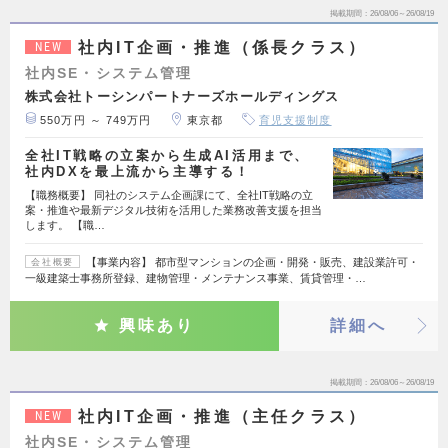
掲載期間
26/08/06～26/08/19
社内IT企画・推進（係長クラス）
NEW
社内SE・システム管理
株式会社トーシンパートナーズホールディングス
550万円 ～ 749万円
東京都
育児支援制度
全社IT戦略の立案から生成AI活用まで、
社内DXを最上流から主導する！
【職務概要】 同社のシステム企画課にて、全社IT戦略の立
案・推進や最新デジタル技術を活用した業務改善支援を担当
します。 【職…
【事業内容】 都市型マンションの企画・開発・販売、建設業許可・
会社概要
一級建築士事務所登録、建物管理・メンテナンス事業、賃貸管理・…
興味あり
詳細へ
掲載期間
26/08/06～26/08/19
社内IT企画・推進（主任クラス）
NEW
社内SE・システム管理