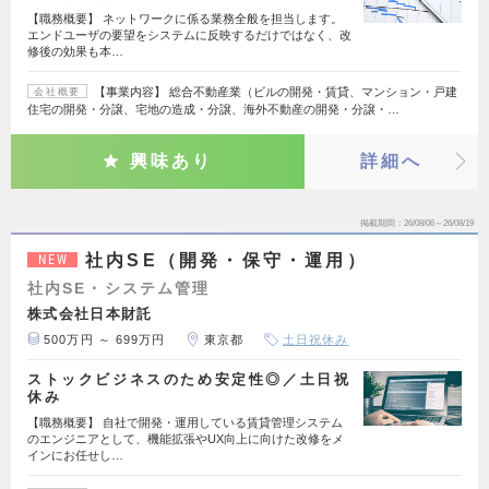
【職務概要】 ネットワークに係る業務全般を担当します。
エンドユーザの要望をシステムに反映するだけではなく、改
修後の効果も本…
【事業内容】 総合不動産業（ビルの開発・賃貸、マンション・戸建
会社概要
住宅の開発・分譲、宅地の造成・分譲、海外不動産の開発・分譲・…
興味あり
詳細へ
掲載期間
26/08/06～26/08/19
社内SE（開発・保守・運用）
NEW
社内SE・システム管理
株式会社日本財託
500万円 ～ 699万円
東京都
土日祝休み
ストックビジネスのため安定性◎／土日祝
休み
【職務概要】 自社で開発・運用している賃貸管理システム
のエンジニアとして、機能拡張やUX向上に向けた改修をメ
インにお任せし…