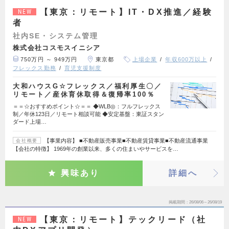
【東京：リモート】IT・DX推進／経験
NEW
者
社内SE・システム管理
株式会社コスモスイニシア
750万円 ～ 949万円
東京都
上場企業
年収600万以上
フレックス勤務
育児支援制度
大和ハウスG☆フレックス／福利厚生〇／
リモート／産休育休取得＆復帰率100％
＝＝☆おすすめポイント☆＝＝ ◆WLB◎：フルフレックス
制／年休123日／リモート相談可能 ◆安定基盤：東証スタン
ダード上場…
【事業内容】 ■不動産販売事業■不動産賃貸事業■不動産流通事業
会社概要
【会社の特徴】 1969年の創業以来、多くの住まいやサービスを…
興味あり
詳細へ
掲載期間
26/08/06～26/08/19
【東京：リモート】テックリード（社
NEW