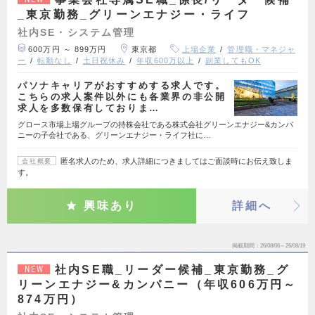
_東京勤務_グリーンエナジー・ライフ
社内SE・システム管理
600万円 ～ 899万円
東京都
上場企業
管理職・マネジャ
ー
転勤なし
土日祝休み
年収600万以上
副業してもOK
パソナキャリアがおすすめする求人です。
こちらの求人案件以外にも各業界の非公開
求人を多数保有しておりま…
グロース市場上場グループの持株会社である株式会社グリーンエナジー&カンパ
ニーの子会社である、グリーンエナジー・ライフ社に…
匿名求人のため、求人詳細につきましてはご面談時にお伝え致しま
会社概要
す。
興味あり
詳細へ
掲載期間
26/08/06～26/08/19
社内SE職_リーダー候補_東京勤務_グ
NEW
リーンエナジー&カンパニー（年収606万円～
874万円）