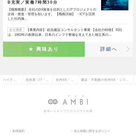
B充実／実働7時間30分
【職務概要】 全社のDX推進を目的としたITプロジェクトの
企画・推進・管理を担います。 【職務詳細】 ・ICTを活用
した社内施…
【事業内容】 総合建設コンサルタント事業 【会社の特徴】 同社
会社概要
は、1963年の創業以来、日本のインフラ整備を支えてきた独立系の…
興味あり
詳細へ
ハイクラ
技術系（IT・W
社内SE・シ
建設・不動産の社内SE・システ
ス求人TO
eb・通信系）
ステム管理
ム管理の転職・求人情報一覧
P
若手ハイキャリアのスカウト転職
利用規約
求人情報に関するポリシー