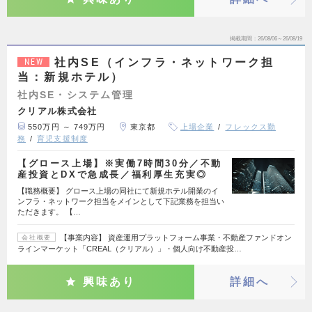
掲載期間
26/08/06～26/08/19
社内SE（インフラ・ネットワーク担
NEW
当：新規ホテル）
社内SE・システム管理
クリアル株式会社
550万円 ～ 749万円
東京都
上場企業
フレックス勤
務
育児支援制度
【グロース上場】※実働7時間30分／不動
産投資とDXで急成長／福利厚生充実◎
【職務概要】 グロース上場の同社にて新規ホテル開業のイ
ンフラ・ネットワーク担当をメインとして下記業務を担当い
ただきます。 【…
【事業内容】 資産運用プラットフォーム事業・不動産ファンドオン
会社概要
ラインマーケット「CREAL（クリアル）」・個人向け不動産投…
興味あり
詳細へ