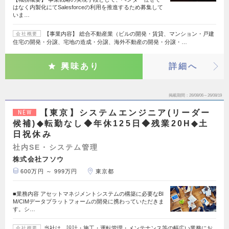
はなく内製化にてSalesforceの利用を推進するため募集して
いま…
【事業内容】 総合不動産業（ビルの開発・賃貸、マンション・戸建
会社概要
住宅の開発・分譲、宅地の造成・分譲、海外不動産の開発・分譲・…
興味あり
詳細へ
掲載期間
26/08/06～26/08/19
【東京】システムエンジニア(リーダー
NEW
候補)◆転勤なし◆年休125日◆残業20H◆土
日祝休み
社内SE・システム管理
株式会社フソウ
600万円 ～ 999万円
東京都
■業務内容 アセットマネジメントシステムの構築に必要なBI
M/CIMデータプラットフォームの開発に携わっていただきま
す。シ…
当社は、設計・施工・運転管理・メンテナンス等の幅広い業務にお
会社概要