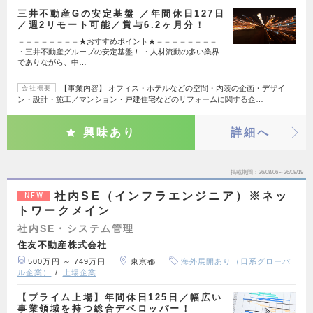
三井不動産Gの安定基盤 ／年間休日127日
／週2リモート可能／賞与6.2ヶ月分！
＝＝＝＝＝＝＝＝★おすすめポイント★＝＝＝＝＝＝＝＝
・三井不動産グループの安定基盤！ ・人材流動の多い業界
でありながら、中…
【事業内容】 オフィス・ホテルなどの空間・内装の企画・デザイ
会社概要
ン・設計・施工／マンション・戸建住宅などのリフォームに関する企…
興味あり
詳細へ
掲載期間
26/08/06～26/08/19
社内SE（インフラエンジニア）※ネッ
NEW
トワークメイン
社内SE・システム管理
住友不動産株式会社
500万円 ～ 749万円
東京都
海外展開あり（日系グローバ
ル企業）
上場企業
【プライム上場】年間休日125日／幅広い
事業領域を持つ総合デベロッパー！