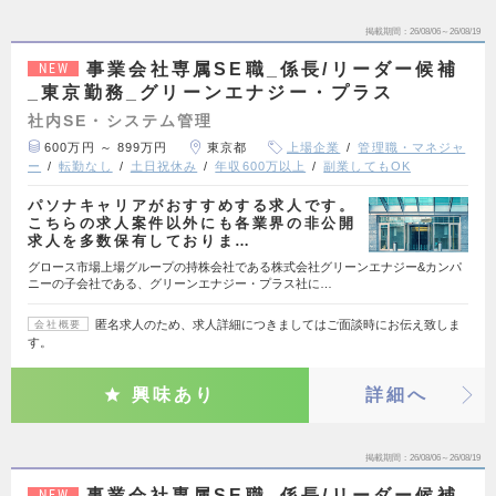
掲載期間
26/08/06～26/08/19
事業会社専属SE職_係長/リーダー候補
NEW
_東京勤務_グリーンエナジー・プラス
社内SE・システム管理
600万円 ～ 899万円
東京都
上場企業
管理職・マネジャ
ー
転勤なし
土日祝休み
年収600万以上
副業してもOK
パソナキャリアがおすすめする求人です。
こちらの求人案件以外にも各業界の非公開
求人を多数保有しておりま…
グロース市場上場グループの持株会社である株式会社グリーンエナジー&カンパ
ニーの子会社である、グリーンエナジー・プラス社に…
匿名求人のため、求人詳細につきましてはご面談時にお伝え致しま
会社概要
す。
興味あり
詳細へ
掲載期間
26/08/06～26/08/19
事業会社専属SE職_係長/リーダー候補
NEW