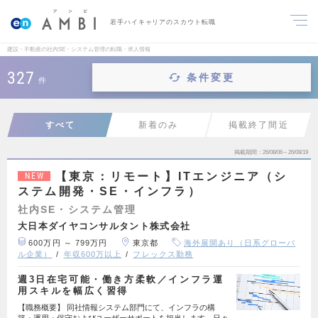
若手ハイキャリアのスカウト転職
建設・不動産の社内SE・システム管理の転職・求人情報
327
条件変更
件
すべて
新着のみ
掲載終了間近
掲載期間
26/08/06～26/08/19
【東京：リモート】ITエンジニア（シ
NEW
ステム開発・SE・インフラ）
社内SE・システム管理
大日本ダイヤコンサルタント株式会社
600万円 ～ 799万円
東京都
海外展開あり（日系グローバ
ル企業）
年収600万以上
フレックス勤務
週3日在宅可能・働き方柔軟／インフラ運
用スキルを幅広く習得
【職務概要】 同社情報システム部門にて、インフラの構