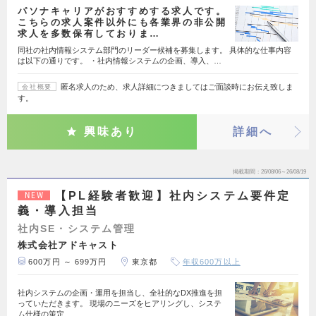
パソナキャリアがおすすめする求人です。
こちらの求人案件以外にも各業界の非公開
求人を多数保有しておりま…
同社の社内情報システム部門のリーダー候補を募集します。 具体的な仕事内容
は以下の通りです。 ・社内情報システムの企画、導入、…
匿名求人のため、求人詳細につきましてはご面談時にお伝え致しま
会社概要
す。
興味あり
詳細へ
掲載期間
26/08/06～26/08/19
【PL経験者歓迎】社内システム要件定
NEW
義・導入担当
社内SE・システム管理
株式会社アドキャスト
600万円 ～ 699万円
東京都
年収600万以上
社内システムの企画・運用を担当し、全社的なDX推進を担
っていただきます。 現場のニーズをヒアリングし、システ
ム仕様の策定、…