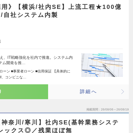
用》【横浜/社内SE】上流工程★100億
T/自社システム内製
県
え、IT戦略強化を社内で推進。システム内
テム開発を推…
ローン ■事業者ローン ■信用保証 【具体的に
M、コンビニな…
り
詳細へ
掲載期間
26/08/06～26/08/19
神奈川/寒川】社内SE(基幹業務システ
レックス◎／残業ほぼ無