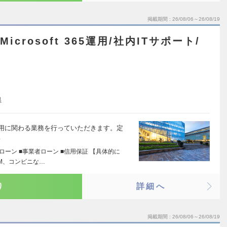
掲載期間
26/08/06～26/08/19
icrosoft 365運用/社内ITサポート/
可
県
65の運用に関わる業務を行っていただきます。定
…
ローン ■事業者ローン ■信用保証 【具体的に
M、コンビニな…
り
詳細へ
掲載期間
26/08/06～26/08/19