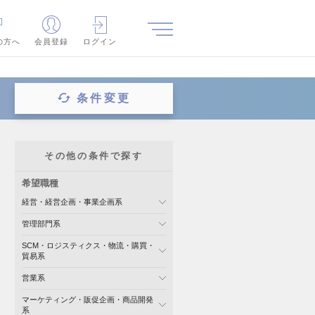
の方へ
会員登録
ログイン
条件変更
その他の条件で探す
希望職種
経営・経営企画・事業企画系
管理部門系
SCM・ロジスティクス・物流・購買・
貿易系
営業系
マーケティング・販促企画・商品開発
系