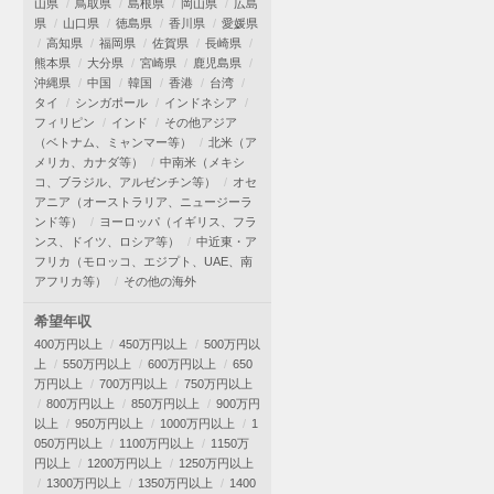
山県
鳥取県
島根県
岡山県
広島
県
山口県
徳島県
香川県
愛媛県
高知県
福岡県
佐賀県
長崎県
熊本県
大分県
宮崎県
鹿児島県
沖縄県
中国
韓国
香港
台湾
タイ
シンガポール
インドネシア
フィリピン
インド
その他アジア
（ベトナム、ミャンマー等）
北米（ア
メリカ、カナダ等）
中南米（メキシ
コ、ブラジル、アルゼンチン等）
オセ
アニア（オーストラリア、ニュージーラ
ンド等）
ヨーロッパ（イギリス、フラ
ンス、ドイツ、ロシア等）
中近東・ア
フリカ（モロッコ、エジプト、UAE、南
アフリカ等）
その他の海外
希望年収
400万円以上
450万円以上
500万円以
上
550万円以上
600万円以上
650
万円以上
700万円以上
750万円以上
800万円以上
850万円以上
900万円
以上
950万円以上
1000万円以上
1
050万円以上
1100万円以上
1150万
円以上
1200万円以上
1250万円以上
1300万円以上
1350万円以上
1400