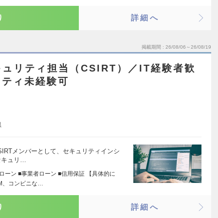
り
詳細へ
掲載期間
26/08/06～26/08/19
ュリティ担当（CSIRT）／IT経験者歓
リティ未経験可
県
SIRTメンバーとして、セキュリティインシ
セキュリ…
ローン ■事業者ローン ■信用保証 【具体的に
M、コンビニな…
り
詳細へ