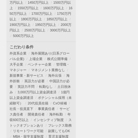
万円以上
1450万円以上
1500万円以
上
1550万円以上
1600万円以上
16
50万円以上
1700万円以上
1750万円
以上
1800万円以上
1850万円以上
1900万円以上
1950万円以上
2000万
円以上
2500万円以上
3000万円以上
5000万円以上
こだわり条件
外資系企業
海外展開あり(日系グロー
バル企業)
上場企業
株式公開準備
大手企業
ベンチャー企業
管理職・
マネジャー
マネジメント業務なし
新規事業・新サービス
海外出張
海
外折衝
英語力が必要
中国語力が必
要
英語力不問
転勤なし
土日祝休
み
3,000万円以上資金調達済
1億円
以上資金調達済
ポテンシャル採用（未
経験可）
20代役員在籍
CxO候補
社長・役員直下
事業責任者
サービ
ス責任者
開発責任者
海外転勤
年
収600万以上
インセンティブ制度
ス
トックオプションあり
フレックス勤務
リモートワーク可能
副業してもOK
MBA・留学支援制度
育児支援制度