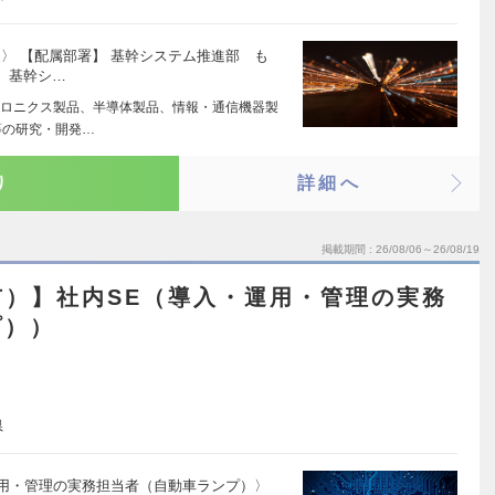
担当〉 【配属部署】 基幹システム推進部 も
】 基幹シ…
ロニクス製品、半導体製品、情報・通信機器製
等の研究・開発…
り
詳細へ
掲載期間
26/08/06～26/08/19
市）】社内SE（導入・運用・管理の実務
プ））
県
・運用・管理の実務担当者（自動車ランプ）〉