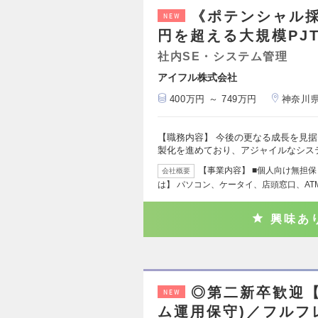
《ポテンシャル採
NEW
円を超える大規模PJ
社内SE・システム管理
アイフル株式会社
400万円 ～ 749万円
神奈川
【職務内容】 今後の更なる成長を見据
製化を進めており、アジャイルなシス
【事業内容】 ■個人向け無担保
会社概要
は】 パソコン、ケータイ、店頭窓口、AT
興味あ
◎第二新卒歓迎【
NEW
ム運用保守)／フルフ