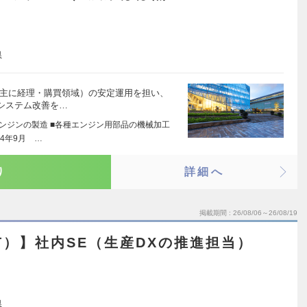
県
（主に経理・購買領域）の安定運用を担い、
システム改善を…
エンジンの製造 ■各種エンジン用部品の機械加工
64年9月 …
り
詳細へ
掲載期間
26/08/06～26/08/19
）】社内SE（生産DXの推進担当）
県