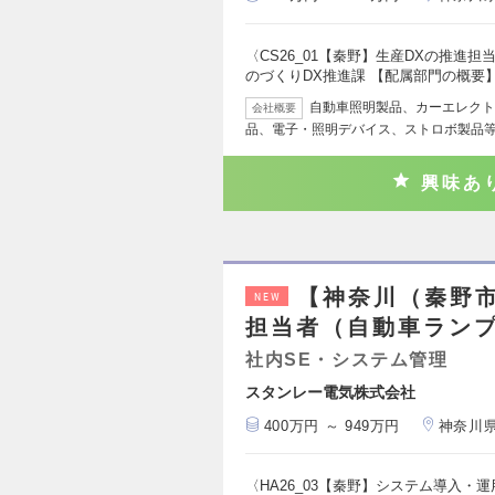
〈CS26_01【秦野】生産DXの推進
のづくりDX推進課 【配属部門の概要
自動車照明製品、カーエレクト
会社概要
品、電子・照明デバイス、ストロボ製品
興味あ
【神奈川（秦野
NEW
担当者（自動車ラン
社内SE・システム管理
スタンレー電気株式会社
400万円 ～ 949万円
神奈川
〈HA26_03【秦野】システム導入