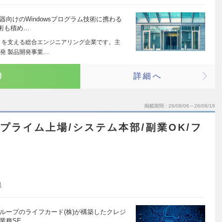
向けのWindowsプログラム技術に携わる
術も積め…
りを支える総合エンジニアリング企業です。主
発 製品開発事業…
り
詳細へ
掲載期間
26/08/06～26/08/19
】プライム上場/システム本部/副業OK/フ
県
ループのライフカード(株)が構築したクレジ
業務SE…