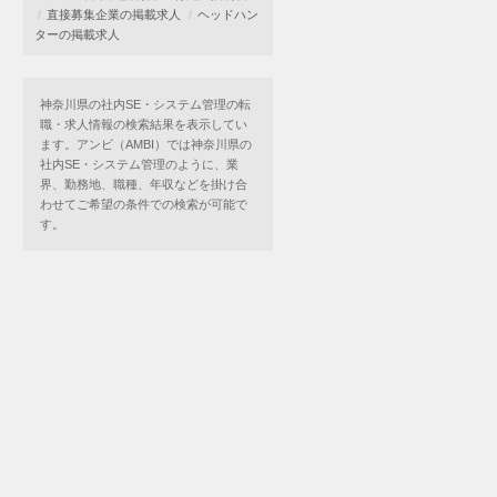
直接募集企業の掲載求人
ヘッドハン
ターの掲載求人
神奈川県の社内SE・システム管理の転
職・求人情報の検索結果を表示してい
ます。アンビ（AMBI）では神奈川県の
社内SE・システム管理のように、業
界、勤務地、職種、年収などを掛け合
わせてご希望の条件での検索が可能で
す。