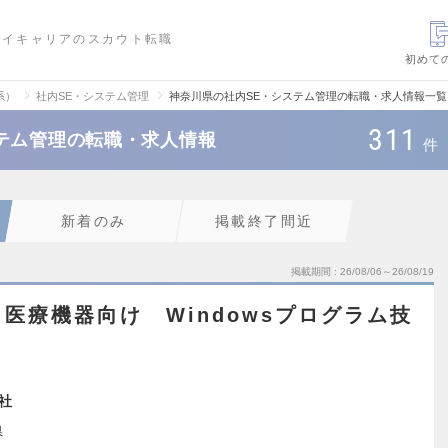
ハイキャリアのスカウト転職
初めて
系）
社内SE・システム管理
神奈川県の社内SE・システム管理の転職・求人情報一覧
311
テム管理の転職・求人情報
件
新着のみ
掲載終了間近
掲載期間
26/08/06～26/08/19
医療機器向け Windowsプログラム技
社
県