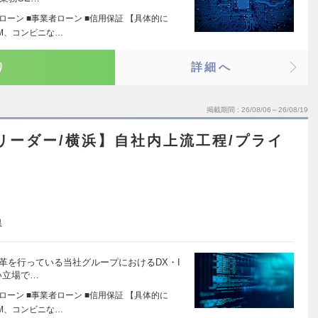
ローン ■事業者ローン ■信用保証 【具体的に
M、コンビニな…
り
詳細へ
掲載期間
26/08/06～26/08/19
リーダー/横浜】自社内上流工程/プライ
県
改革を行っている当社グループにおけるDX・I
い立場で…
ローン ■事業者ローン ■信用保証 【具体的に
M、コンビニな…