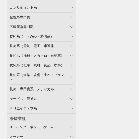
コンサルタント系
金融系専門職
不動産系専門職
技術系（IT・Web・通信系）
技術系（電気・電子・半導体）
技術系（機械・メカトロ・自動車）
技術系（化学・素材・食品・衣料）
技術系（建築・設備・土木・プラン
ト）
技術・専門職系（メディカル）
サービス・流通系
クリエイティブ系
希望業種
IT・インターネット・ゲーム
メーカー