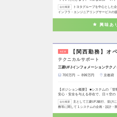
トヨタグループを中心とした企業
会社概要
インフラ・エンジニアリングサービスの
興味あ
【関西勤務】オ
NEW
テクニカルサポート
三菱UFJインフォメーションテク
700万円 ～ 899万円
京都府
【ポジション概要】 ■システムの「管
安心・安全を与える存在で、日々空の
主として三菱UFJ銀行、並び
会社概要
務等に関して 1.システムの企画・設計・