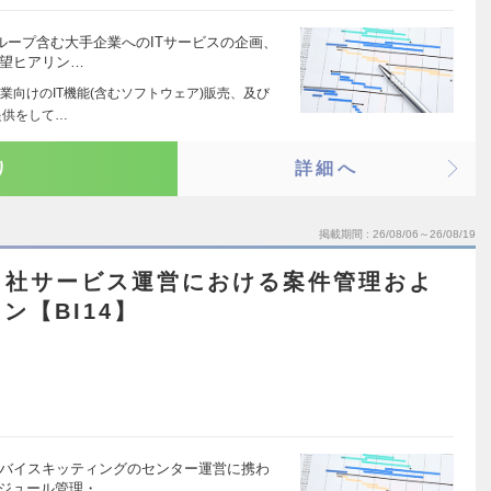
ループ含む大手企業へのITサービスの企画、
要望ヒアリン…
向けのIT機能(含むソフトウェア)販売、及び
提供をして…
り
詳細へ
掲載期間
26/08/06～26/08/19
自社サービス運営における案件管理およ
ン【BI14】
デバイスキッティングのセンター運営に携わ
ケジュール管理・…