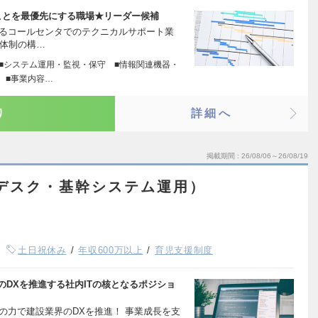
ことを最優先にする職場★リーダー候補
関わるコールセンタでのテクニカルサポート業
ム体制の構…
 ■システム運用・監視・保守 ■情報関連機器・
 ■事業内容…
り
詳細へ
掲載期間
26/08/06～26/08/19
デスク・基幹システム運用）
土日祝休み
年収600万以上
育児支援制度
のDXを推進する社内ITの核となるポジショ
Tの力で建設業界のDXを推進！ 事業成長を支