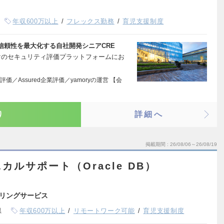
年収600万以上
フレックス勤務
育児支援制度
信頼性を最大化する自社開発シニアCRE
向けのセキュリティ評価プラットフォームにお
評価／Assured企業評価／yamoryの運営 【会
り
詳細へ
掲載期間
26/08/06～26/08/19
ルサポート（Oracle DB）
リングサービス
県
年収600万以上
リモートワーク可能
育児支援制度