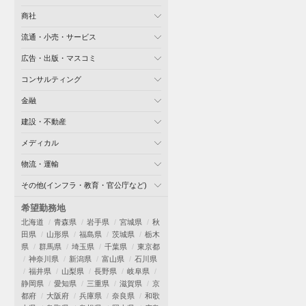
商社
流通・小売・サービス
広告・出版・マスコミ
コンサルティング
金融
建設・不動産
メディカル
物流・運輸
その他(インフラ・教育・官公庁など)
希望勤務地
北海道
青森県
岩手県
宮城県
秋
田県
山形県
福島県
茨城県
栃木
県
群馬県
埼玉県
千葉県
東京都
神奈川県
新潟県
富山県
石川県
福井県
山梨県
長野県
岐阜県
静岡県
愛知県
三重県
滋賀県
京
都府
大阪府
兵庫県
奈良県
和歌