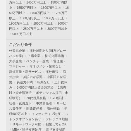
万円以上
1450万円以上
1500万円以
上
1550万円以上
1600万円以上
16
50万円以上
1700万円以上
1750万円
以上
1800万円以上
1850万円以上
1900万円以上
1950万円以上
2000万
円以上
2500万円以上
3000万円以上
5000万円以上
こだわり条件
外資系企業
海外展開あり(日系グロー
バル企業)
上場企業
株式公開準備
大手企業
ベンチャー企業
管理職・
マネジャー
マネジメント業務なし
新規事業・新サービス
海外出張
海
外折衝
英語力が必要
中国語力が必
要
英語力不問
転勤なし
土日祝休
み
3,000万円以上資金調達済
1億円
以上資金調達済
ポテンシャル採用（未
経験可）
20代役員在籍
CxO候補
社長・役員直下
事業責任者
サービ
ス責任者
開発責任者
海外転勤
年
収600万以上
インセンティブ制度
ス
トックオプションあり
フレックス勤務
リモートワーク可能
副業してもOK
MBA・留学支援制度
育児支援制度