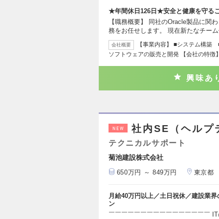
★年間休日126日★安全と健康を守る
【職務概要】 同社のOracle製品に
務をお任せします。 現在新たなチー
【事業内容】 ■システム構築
会社概要
ソフトウェアの販売と開発 【会社の特徴】
興味あ
社内SE（ヘルプ
NEW
テクニカルサポート
菊池建設株式会社
650万円 ～ 849万円
東京都
月給40万円以上／土日祝休／建設業界
ン
￣￣￣￣￣￣￣￣￣￣￣￣￣￣￣￣ I