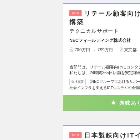
リテール顧客向
NEW
構築
テクニカルサポート
NECフィールディング株式会社
700万円 ～ 799万円
東京都
当部門は、リテール顧客向けにコンタ
私たちは、24時間365日店舗を安定稼
【NECグループにおけるサポ
会社概要
社会インフラを支えるICTシステムの全
興味あ
日本製鉄向けIT
NEW