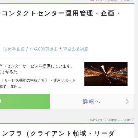
けコンタクトセンター運用管理・企画・
大手企業
年収600万以上
育児支援制度
クトセンターサービスを提供しています。
働させるた…
ートサービス機能の中核会社】 ・運用サポート
領域で、運用…
り
詳細へ
掲載期間
26/08/06～26/08/19
インフラ（クライアント領域・リーダ