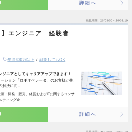
り
詳細へ
掲載期間
26/08/06～26/08/19
ト】エンジニア 経験者
年収600万以上
副業してもOK
ンジニアとしてキャリアアップできます！
ューション「ロボオペレータ」のお客様が抱
の解決に向…
企画・開発・販売、経営およびITに関するコンサ
サルティング企…
り
詳細へ
掲載期間
26/08/06～26/08/19