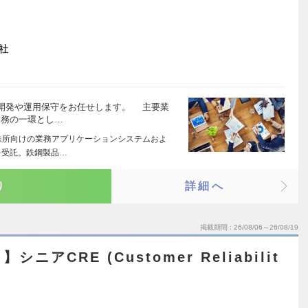
社
開発や運用保守をお任せします。 主要業
業務の一環とし…
鉄所向けの業務アプリケーションシステムおよ
を受託。鉄鋼製品…
り
詳細へ
掲載期間
26/08/06～26/08/19
ニアCRE (Customer Reliabilit