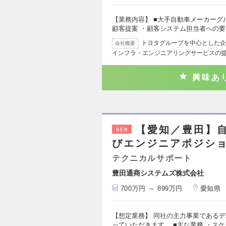
【業務内容】 ■大手自動車メーカーグ
顧客提案 ・顧客システム担当者への
トヨタグループを中心とした企業
会社概要
インフラ・エンジニアリングサービスの
興味あ
【愛知／豊田】
NEW
びエンジニアポジショ
テクニカルサポート
豊田通商システムズ株式会社
700万円 ～ 899万円
愛知県
【想定業務】 同社の主力事業である
っていただきます。 ■主な業務 ・ス