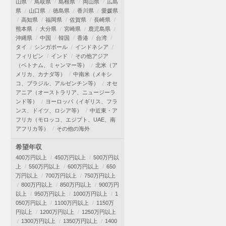
山県
鳥取県
島根県
岡山県
広島
県
山口県
徳島県
香川県
愛媛県
高知県
福岡県
佐賀県
長崎県
熊本県
大分県
宮崎県
鹿児島県
沖縄県
中国
韓国
香港
台湾
タイ
シンガポール
インドネシア
フィリピン
インド
その他アジア
（ベトナム、ミャンマー等）
北米（ア
メリカ、カナダ等）
中南米（メキシ
コ、ブラジル、アルゼンチン等）
オセ
アニア（オーストラリア、ニュージーラ
ンド等）
ヨーロッパ（イギリス、フラ
ンス、ドイツ、ロシア等）
中近東・ア
フリカ（モロッコ、エジプト、UAE、南
アフリカ等）
その他の海外
希望年収
400万円以上
450万円以上
500万円以
上
550万円以上
600万円以上
650
万円以上
700万円以上
750万円以上
800万円以上
850万円以上
900万円
以上
950万円以上
1000万円以上
1
050万円以上
1100万円以上
1150万
円以上
1200万円以上
1250万円以上
1300万円以上
1350万円以上
1400