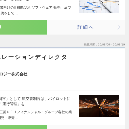
向けのIT機能(含むソフトウェア)販売、及び
提供をして…
り
詳細へ
掲載期間
26/08/06～26/08/19
ペレーションディレクタ
ノロジー株式会社
制官」として 航空管制官は、パイロットに
「運行管理」を…
に三菱ＵＦＪフィナンシャル・グループ各社の業
開発・販売…