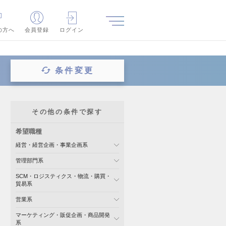
の方へ
会員登録
ログイン
条件変更
その他の条件で探す
希望職種
経営・経営企画・事業企画系
管理部門系
SCM・ロジスティクス・物流・購買・
貿易系
営業系
マーケティング・販促企画・商品開発
系