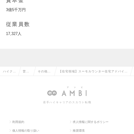
資本金
3億5千万円
従業員数
17,327人
ハイクラ
営業
その他、
【住宅領域】スーモカウンター住宅アドバイザ
ス求人T
系の
営業系の
ー/カウンター社員 年間休日145日/週休約３
OP
転職
転職
日の求人情報
若手ハイキャリアのスカウト転職
利用規約
求人情報に関するポリシー
個人情報の取り扱い
推奨環境