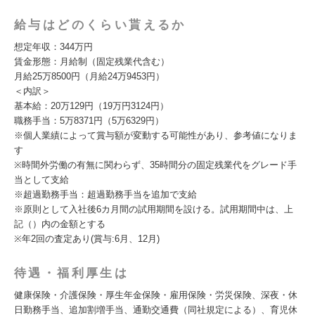
給与はどのくらい貰えるか
想定年収：344万円
賃金形態：月給制（固定残業代含む）
月給25万8500円（月給24万9453円）
＜内訳＞
基本給：20万129円（19万円3124円）
職務手当：5万8371円（5万6329円）
※個人業績によって賞与額が変動する可能性があり、参考値になりま
す
※時間外労働の有無に関わらず、35時間分の固定残業代をグレード手
当として支給
※超過勤務手当：超過勤務手当を追加で支給
※原則として入社後6カ月間の試用期間を設ける。試用期間中は、上
記（）内の金額とする
※年2回の査定あり(賞与:6月、12月)
待遇・福利厚生は
健康保険・介護保険・厚生年金保険・雇用保険・労災保険、深夜・休
日勤務手当、追加割増手当、通勤交通費（同社規定による）、育児休