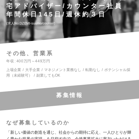
宅アドバイザー/カウンター社員
年間休日145日/週休約３日
求人No.DZEMI-suumo/counter
その他、営業系
年収
400万円～449万円
上場企業
大手企業
マネジメント業務なし
転勤なし
ポテンシャル採
用（未経験可）
副業してもOK
募集情報
なぜ募集しているのか
「新しい価値の創造を通じ、社会からの期待に応え、一人ひとりが輝
く豊かな世界の実現」を目指す中で、今後事業拡大に寄与いただける