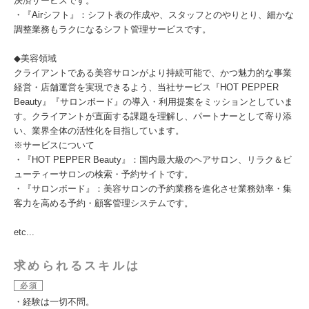
決済サービスです。
・『Airシフト』：シフト表の作成や、スタッフとのやりとり、細かな
調整業務もラクになるシフト管理サービスです。
◆美容領域
クライアントである美容サロンがより持続可能で、かつ魅力的な事業
経営・店舗運営を実現できるよう、当社サービス『HOT PEPPER
Beauty』『サロンボード』の導入・利用提案をミッションとしていま
す。クライアントが直面する課題を理解し、パートナーとして寄り添
い、業界全体の活性化を目指しています。
※サービスについて
・『HOT PEPPER Beauty』：国内最大級のヘアサロン、リラク＆ビ
ューティーサロンの検索・予約サイトです。
・『サロンボード』：美容サロンの予約業務を進化させ業務効率・集
客力を高める予約・顧客管理システムです。
etc...
求められるスキルは
必須
・経験は一切不問。