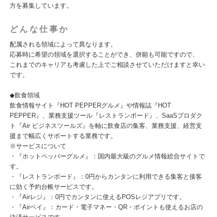
方を募集しています。
どんな仕事か
配属される領域によって異なります。
応募時に希望の領域を選択することができ、併願も可能ですので、
これまでのキャリアも考慮した上でご相談させていただけますと幸い
です。
◆飲食領域
飲食情報サイト『HOT PEPPERグルメ』や情報誌『HOT
PEPPER』、業務支援ツール『レストランボード』、SaaSプロダク
ト『Air ビジネスツールズ』を軸に飲食店の集客、業務支援、経営支
援まで幅広くサポートする業務です。
※サービスについて
・『ホットペッパーグルメ』：国内最大級のグルメ情報総合サイトで
す。
・『レストランボード』：0円からカンタンに利用できる集客と接客
に効く予約台帳サービスです。
・『Airレジ』：0円でカンタンに使えるPOSレジアプリです。
・『Airペイ』：カード・電子マネー・QR・ポイントも使えるお店の