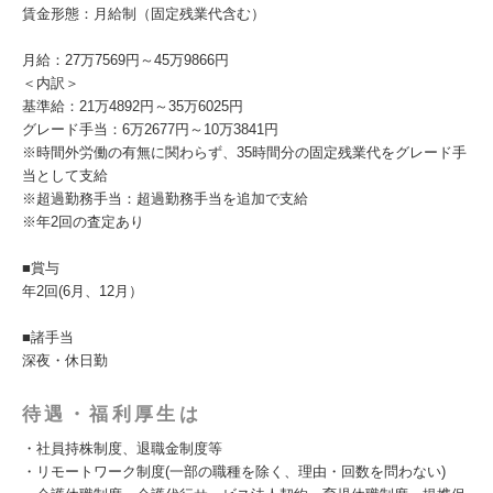
賃金形態：月給制（固定残業代含む）
月給：27万7569円～45万9866円
＜内訳＞
基準給：21万4892円～35万6025円
グレード手当：6万2677円～10万3841円
※時間外労働の有無に関わらず、35時間分の固定残業代をグレード手
当として支給
※超過勤務手当：超過勤務手当を追加で支給
※年2回の査定あり
■賞与
年2回(6月、12月）
■諸手当
深夜・休日勤
待遇・福利厚生は
・社員持株制度、退職金制度等
・リモートワーク制度(一部の職種を除く、理由・回数を問わない)