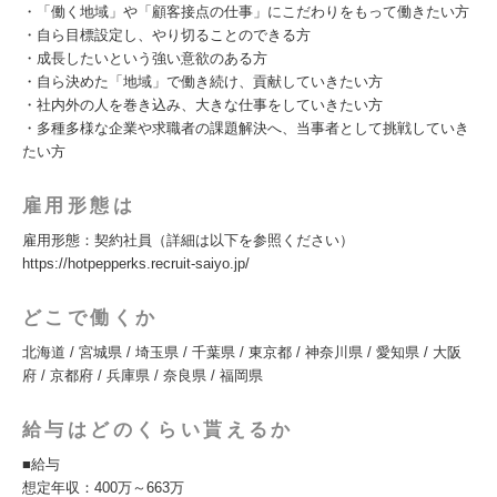
・「働く地域」や「顧客接点の仕事」にこだわりをもって働きたい方
・自ら目標設定し、やり切ることのできる方
・成長したいという強い意欲のある方
・自ら決めた「地域」で働き続け、貢献していきたい方
・社内外の人を巻き込み、大きな仕事をしていきたい方
・多種多様な企業や求職者の課題解決へ、当事者として挑戦していき
たい方
雇用形態は
雇用形態：契約社員（詳細は以下を参照ください）
https://hotpepperks.recruit-saiyo.jp/
どこで働くか
北海道 / 宮城県 / 埼玉県 / 千葉県 / 東京都 / 神奈川県 / 愛知県 / 大阪
府 / 京都府 / 兵庫県 / 奈良県 / 福岡県
給与はどのくらい貰えるか
■給与
想定年収：400万～663万