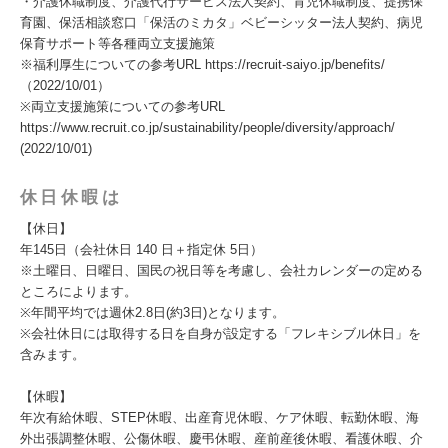
・介護休職制度、介護代行サービス法人契約、育児休職制度、提携保
育園、保活相談窓口「保活のミカタ」ベビーシッター法人契約、病児
保育サポート等各種両立支援施策
※福利厚生についての参考URL https://recruit-saiyo.jp/benefits/
（2022/10/01）
※両立支援施策についての参考URL
https://www.recruit.co.jp/sustainability/people/diversity/approach/
(2022/10/01)
休日休暇は
【休日】
年145日（会社休日 140 日＋指定休 5日）
※土曜日、日曜日、国民の祝日等を考慮し、会社カレンダーの定める
ところによります。
※年間平均では週休2.8日(約3日)となります。
※会社休日には取得する日を自身が設定する「フレキシブル休日」を
含みます。
【休暇】
年次有給休暇、STEP休暇、出産育児休暇、ケア休暇、転勤休暇、海
外出張調整休暇、公傷休暇、慶弔休暇、産前産後休暇、看護休暇、介