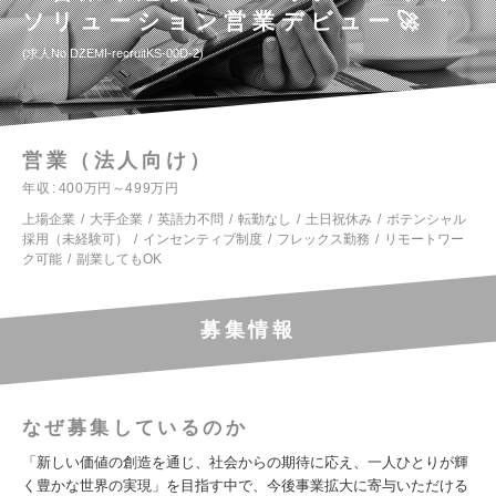
ソリューション営業デビュー🚀
求人No.DZEMI-recruitKS-00D-2
営業（法人向け）
年収
400万円～499万円
上場企業
大手企業
英語力不問
転勤なし
土日祝休み
ポテンシャル
採用（未経験可）
インセンティブ制度
フレックス勤務
リモートワー
ク可能
副業してもOK
募集情報
なぜ募集しているのか
「新しい価値の創造を通じ、社会からの期待に応え、一人ひとりが輝
く豊かな世界の実現」を目指す中で、今後事業拡大に寄与いただける