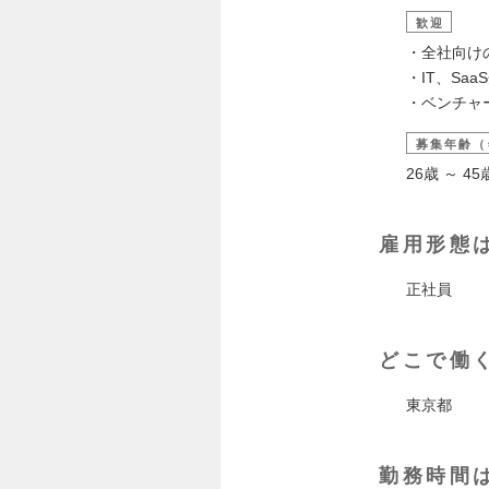
歓迎
・全社向け
・IT、Sa
・ベンチャ
募集年齢（
26歳 ～ 
雇用形態
正社員
どこで働
東京都
勤務時間