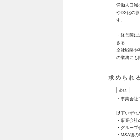
労働人口減
やDX化の
す。
・経営陣に
きる
全社戦略や
の業務にも
求められ
必須
・事業会社
以下いずれ
・事業会社
・グループ
・M&A後の