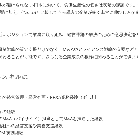
少が避けられな い日本において、労働生産性の低さは喫緊の課題です。
影響に加え、他SaaSと比較しても未導入の企業が多く非常に伸びしろが
近いポジションで業務に取り組み、経営課題の解決のための意思決定を
事業戦略の策定支援だけでなく、M＆Aやアライアンス戦略の立案など
関わることが可能です。さらなる企業成長の根幹に関わることができま
るスキルは
での経営管理・経営企画・FP&A業務経験（3年以上）
かの経験
のM&A（バイサイド）担当としてM&Aを推進した経験
会社への経営支援や業務支援経験
PMI実務経験