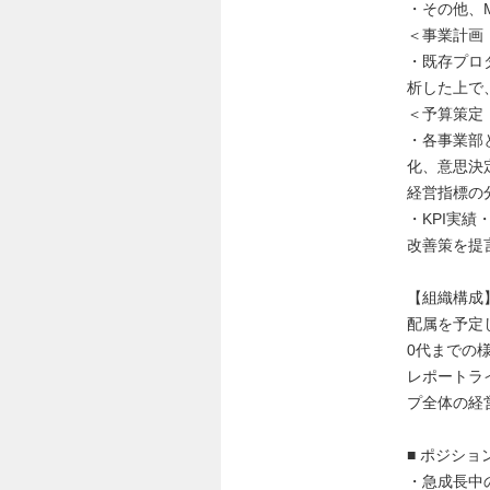
・その他、M
＜事業計画
・既存プロ
析した上で
＜予算策定
・各事業部
化、意思決
経営指標の
・KPI実
改善策を提
【組織構成
配属を予定
0代までの
レポートラ
プ全体の経
■ ポジショ
・急成長中