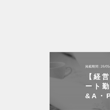
掲載期間
26/05
【経営
ート勤
&A・