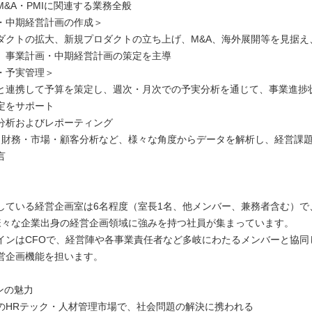
&A・PMIに関連する業務全般
・中期経営計画の作成＞
ダクトの拡大、新規プロダクトの立ち上げ、M&A、海外展開等を見据え
、事業計画・中期経営計画の策定を主導
・予実管理＞
と連携して予算を策定し、週次・月次での予実分析を通じて、事業進捗
定をサポート
分析およびレポーティング
績・財務・市場・顧客分析など、様々な角度からデータを解析し、経営課
言
】
している経営企画室は6名程度（室長1名、他メンバー、兼務者含む）で、
様々な企業出身の経営企画領域に強みを持つ社員が集まっています。
インはCFOで、経営陣や各事業責任者など多岐にわたるメンバーと協同
営企画機能を担います。
ンの魅力
のHRテック・人材管理市場で、社会問題の解決に携われる