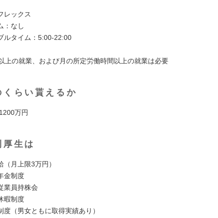
フレックス
ム：なし
タイム：5:00-22:00
間以上の就業、および月の所定労働時間以上の就業は必要
のくらい貰えるか
 1200万円
利厚生は
給（月上限3万円）
年金制度
従業員持株会
休暇制度
制度（男女ともに取得実績あり）