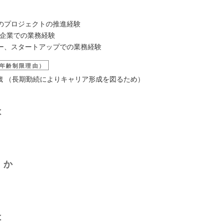
のプロジェクトの推進経験
aS企業での業務経験
ー、スタートアップでの業務経験
年齢制限理由）
45歳 （長期勤続によりキャリア形成を図るため）
は
くか
は