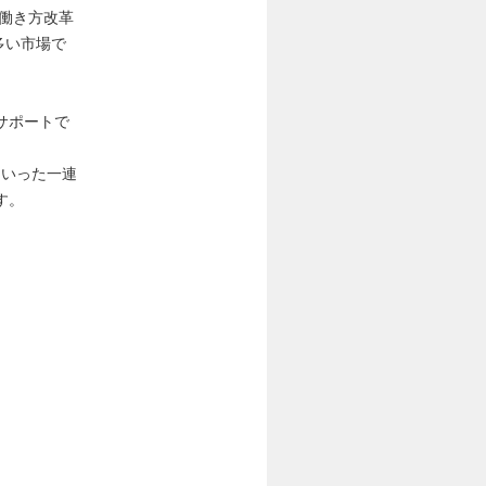
働き方改革
多い市場で
サポートで
といった一連
す。