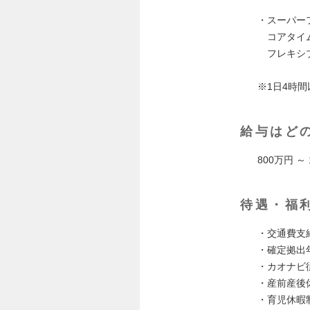
・スーパー
コアタイ
フレキシブル
※1日4時
給与はど
800万円 ～
待遇・福
・交通費支
・確定拠出
・カオナビ
・産前産後
・育児休暇