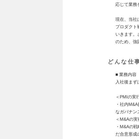
応じて業務
現在、当社
プロダクト
いきます。
のため、強
どんな仕
■ 業務内容
入社後まず
＜PMIの実
・社内M&
なガバナン
＜M&Aの実
・M&Aの
だ合意形成