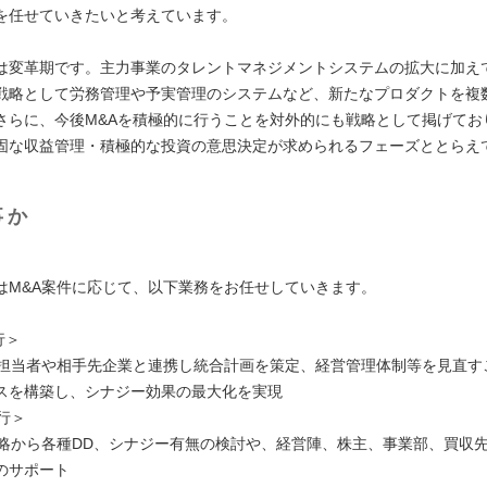
を任せていきたいと考えています。
は変革期です。主力事業のタレントマネジメントシステムの拡大に加え
戦略として労務管理や予実管理のシステムなど、新たなプロダクトを複
さらに、今後M&Aを積極的に行うことを対外的にも戦略として掲げてお
固な収益管理・積極的な投資の意思決定が求められるフェーズととらえ
事か
はM&A案件に応じて、以下業務をお任せしていきます。
行＞
A担当者や相手先企業と連携し統合計画を策定、経営管理体制等を見直す
スを構築し、シナジー効果の最大化を実現
行＞
戦略から各種DD、シナジー有無の検討や、経営陣、株主、事業部、買収
のサポート