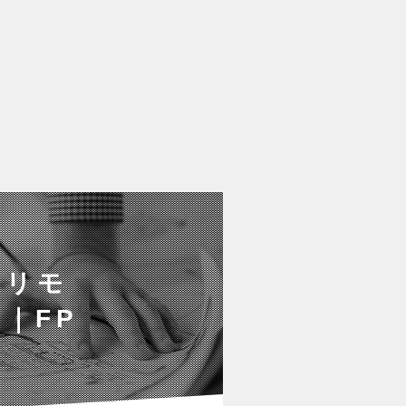
日リモ
｜FP