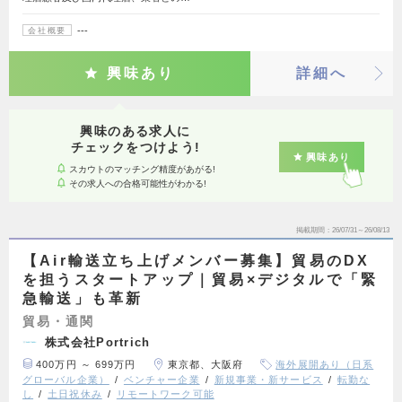
---
会社概要
興味あり
詳細へ
興味のある求人に
チェックをつけよう!
興味あり
スカウトのマッチング精度があがる!
その求人への合格可能性がわかる!
掲載期間
26/07/31～26/08/13
【Air輸送立ち上げメンバー募集】貿易のDX
を担うスタートアップ｜貿易×デジタルで「緊
急輸送」も革新
貿易・通関
株式会社Portrich
400万円 ～ 699万円
東京都、大阪府
海外展開あり（日系
グローバル企業）
ベンチャー企業
新規事業・新サービス
転勤な
し
土日祝休み
リモートワーク可能