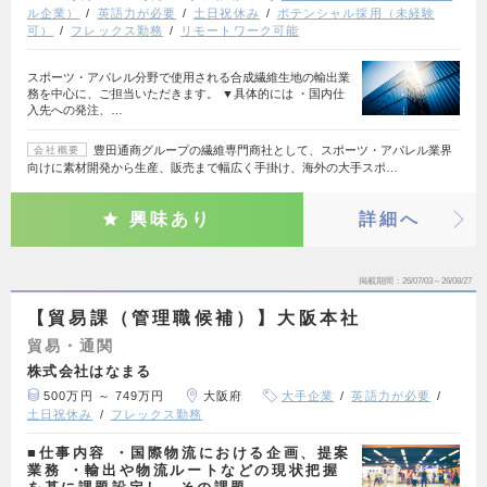
ル企業）
英語力が必要
土日祝休み
ポテンシャル採用（未経験
可）
フレックス勤務
リモートワーク可能
スポーツ・アパレル分野で使用される合成繊維生地の輸出業
務を中心に、ご担当いただきます。 ▼具体的には ・国内仕
入先への発注、…
豊田通商グループの繊維専門商社として、スポーツ・アパレル業界
会社概要
向けに素材開発から生産、販売まで幅広く手掛け、海外の大手スポ…
興味あり
詳細へ
掲載期間
26/07/03～26/08/27
【貿易課（管理職候補）】大阪本社
貿易・通関
株式会社はなまる
500万円 ～ 749万円
大阪府
大手企業
英語力が必要
土日祝休み
フレックス勤務
■仕事内容 ・国際物流における企画、提案
業務 ・輸出や物流ルートなどの現状把握