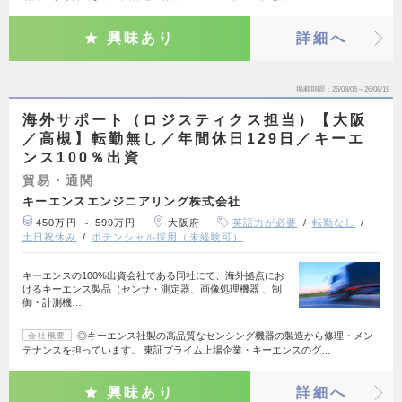
興味あり
詳細へ
掲載期間
26/08/06～26/08/19
海外サポート（ロジスティクス担当）【大阪
／高槻】転勤無し／年間休日129日／キーエ
ンス100％出資
貿易・通関
キーエンスエンジニアリング株式会社
450万円 ～ 599万円
大阪府
英語力が必要
転勤なし
土日祝休み
ポテンシャル採用（未経験可）
キーエンスの100%出資会社である同社にて、海外拠点にお
けるキーエンス製品（センサ・測定器、画像処理機器 、制
御・計測機…
◎キーエンス社製の高品質なセンシング機器の製造から修理・メン
会社概要
テナンスを担っています。 東証プライム上場企業・キーエンスのグ…
興味あり
詳細へ