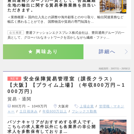
豊田通商グループの一員として、合成繊維
生地の輸出に関する貿易事務業務を担当い
ただきます。
＜業務概要＞ 国内仕入先との調整や海外顧客とのやり取り、輸出関連業務など
幅広く携わることができ、 国際物流や貿易の専門知識を…
豊通ファッションエクスプレス株式会社は、豊田通商グループの一
会社概要
員として、グローバルなネットワークを活かしながら繊維・ファッ…
興味あり
詳細へ
掲載期間
26/07/31～26/08/13
安全保障貿易管理室（課長クラス）
NEW
【大阪】【プライム上場】（年収800万円～1
000万円）
貿易・通関
800万円 ～ 1049万円
大阪府
上場企業
管理職・マネジ
ャー
土日祝休み
年収600万以上
フレックス勤務
パソナキャリアがおすすめする求人です。
こちらの求人案件以外にも各業界の非公開
求人を多数保有しておりま…