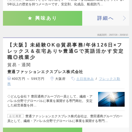
5年以上の歴史を持つメーカーです。安定剤、化成品、船底防汚…
興味あり
詳細へ
掲載期間
26/07/28～26/08/10
【大阪】未経験OK◎貿易事務/年休126日×フ
レックス＆在宅あり✨豊通Gで英語活かす安定
職◎残業少
貿易・通関
豊通ファッションエクスプレス株式会社
400万円 ～ 599万円
大阪府
土日祝休み
フレックス勤
務
◇どんな会社？ 豊田通商グループの一員として、繊維・ア
パレル分野でグローバルに事業を展開する専門商社。 安定
した経営基盤を持…
豊通ファッションエクスプレス株式会社は、豊田通商グループの一
会社概要
員として、繊維・アパレル分野でグローバルに事業を展開する専門…