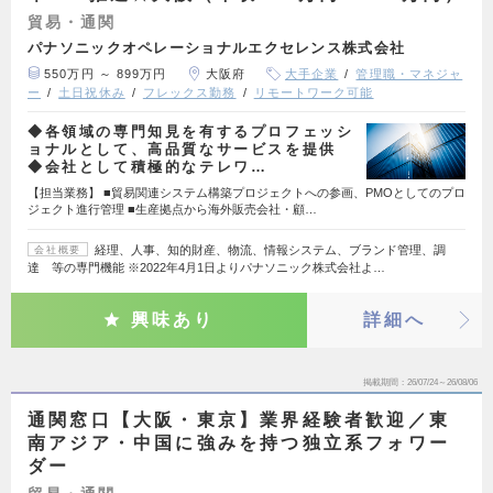
貿易・通関
パナソニックオペレーショナルエクセレンス株式会社
550万円 ～ 899万円
大阪府
大手企業
管理職・マネジャ
ー
土日祝休み
フレックス勤務
リモートワーク可能
◆各領域の専門知見を有するプロフェッシ
ョナルとして、高品質なサービスを提供
◆会社として積極的なテレワ…
【担当業務】 ■貿易関連システム構築プロジェクトへの参画、PMOとしてのプロ
ジェクト進行管理 ■生産拠点から海外販売会社・顧…
経理、人事、知的財産、物流、情報システム、ブランド管理、調
会社概要
達 等の専門機能 ※2022年4月1日よりパナソニック株式会社よ…
興味あり
詳細へ
掲載期間
26/07/24～26/08/06
通関窓口【大阪・東京】業界経験者歓迎／東
南アジア・中国に強みを持つ独立系フォワー
ダー