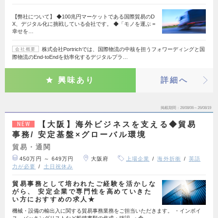
【弊社について】 ◆100兆円マーケットである国際貿易のD
X、デジタル化に挑戦している会社です。 ◆「モノを運ぶ =
幸せを…
株式会社Portrichでは、国際物流の中核を担うフォワーディングと国
会社概要
際物流のEnd-toEndを効率化するデジタルプラ…
興味あり
詳細へ
掲載期間
26/08/06～26/08/19
【大阪】海外ビジネスを支える◆貿易
NEW
事務/ 安定基盤×グローバル環境
貿易・通関
450万円 ～ 649万円
大阪府
上場企業
海外折衝
英語
力が必要
土日祝休み
貿易事務として培われたご経験を活かしな
がら、 安定企業で専門性を高めていきた
い方におすすめの求人★
機械・設備の輸出入に関する貿易事務業務をご担当いただきます。 ・インボイ