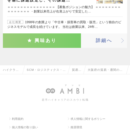
を基に課題設定し、その課題…
＝＝＝＝＝＝＝＝＝＝＝＝＝＝＝ 【募集ポジションの魅力】 ＝＝＝＝＝＝＝＝
＝＝＝＝＝＝＝ ・創業以来売上が右肩上がりで安定した…
1998年の創業より「中古車・損害車の買取・販売」という独自のビ
会社概要
ジネスモデルで成長を続けています。 当社は創業以来、24年…
興味あり
詳細へ
ハイクラス
SCM・ロジスティクス・物
貿易・
大阪府の貿易・通関の転
求人TOP
流・購買・貿易系
通関
職・求人情報一覧
若手ハイキャリアのスカウト転職
利用規約
求人情報に関するポリシー
個人情報の取り扱い
推奨環境