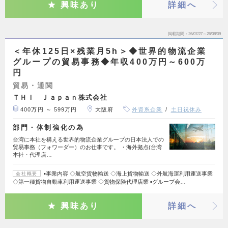
興味あり
詳細へ
掲載期間
26/07/27～26/08/09
＜年休125日×残業月5h＞◆世界的物流企業
グループの貿易事務◆年収400万円～600万
円
貿易・通関
ＴＨＩ Ｊａｐａｎ株式会社
400万円 ～ 599万円
大阪府
外資系企業
土日祝休み
部門・体制強化の為
台湾に本社を構える世界的物流企業グループの日本法人での
貿易事務（フォワーダー）のお仕事です。 ・海外拠点(台湾
本社・代理店…
▪事業内容 ◇航空貨物輸送 ◇海上貨物輸送 ◇外航海運利用運送事業
会社概要
◇第一種貨物自動車利用運送事業 ◇貨物保険代理店業 ▪グループ会…
興味あり
詳細へ