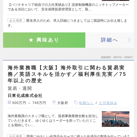
【パソナキャリア経由での入社実績あり】流体制御機器のニッチトップメーカー
である当社において、安全保障貿易管理室として、取…
匿名求人のため、求人詳細につきましてはご面談時にお伝え致しま
会社概要
す。
興味あり
詳細へ
掲載期間
26/07/31～26/08/17
海外業務職【大阪】海外取引に関わる貿易実
務／英語スキルを活かす／福利厚生充実／75
年以上の歴史
貿易・通関
日東化成株式会社
500万円 ～ 749万円
大阪府
転勤なし
土日祝休み
海外業務課のスタッフ職として、貿易事務業務全般を担当し
ていただきます。 ゆくゆくはリーダーを担っていただくこ
とを期待してい…
環境にやさしい化学品をテーマに様々な化成品の製造を行っている7
会社概要