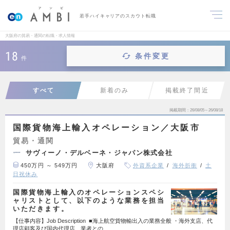
若手ハイキャリアのスカウト転職
大阪府の貿易・通関の転職・求人情報
18
条件変更
件
すべて
新着のみ
掲載終了間近
掲載期間
26/08/05～26/08/18
国際貨物海上輸入オペレーション／大阪市
貿易・通関
サヴィーノ・デルベーネ・ジャパン株式会社
450万円 ～ 549万円
大阪府
外資系企業
海外折衝
土
日祝休み
国際貨物海上輸入のオペレーションスペシ
ャリストとして、以下のような業務を担当
いただきます。
【仕事内容】Job Description ■海上航空貨物輸出入の業務全般 ・海外支店、代
理店顧客及び国内代理店、業者との…