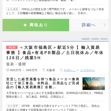
ス、パッキングリストなど船積書類の作成・確認 ・倉…
70年以上の歴史を持つ専門商社です。 メーカーと顧客をつなぐ存在
会社概要
として、工作機械や産業機械など幅広い製品を取り扱い、 日本の…
興味あり
詳細へ
掲載期間
26/08/06～26/08/19
＜大阪市福島区＞駅近5分【 輸入貿易
NEW
事務 】食品×有名PB製品／土日祝休み／年休
128日／残業5H
貿易・通関
450万円 ～ 599万円
大阪府
転勤なし
土日祝休み
安定した経営基盤を持つ食品メーカー兼商
社にて加工食品、衣料品、日用品など完成
品の【輸入貿易業務】全般…
大手有名スーパーをはじめとする加盟企業20社、約3000店の共同仕入・PB商品
開発企業にて、 加工食品、衣料品、日用品など…
1974年、各地区を代表するチェーンストア7社で発足し、現在は、
会社概要
北海道から沖縄まで全国各地の有力チェーンストア16社と、…