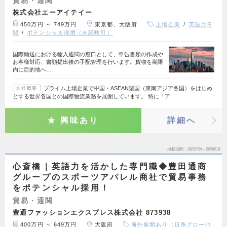
貿易・通関
株式会社エーアイテイー
450万円 ～ 749万円
東京都、大阪府
上場企業
英語力不
問
ポテンシャル採用（未経験可）
国際輸送における輸入通関の窓口として、申告書類の作成や
お客様対応、書類提出後の手配管理を行います。貨物を期限
内に目的地へ…
プライム上場企業で中国・ASEAN諸国（東南アジア各国）をはじめ
会社概要
とする世界各国との国際物流業務を展開しています。 特に「ア…
興味あり
詳細へ
掲載期間
26/07/24～26/08/19
心斎橋｜英語力を活かした専門職◆豊田通商
グループのスポーツアパレル商社で貿易事務
をポテンシャル採用！
貿易・通関
豊通ファッションエクスプレス株式会社 873938
400万円 ～ 649万円
大阪府
海外展開あり（日系グローバ