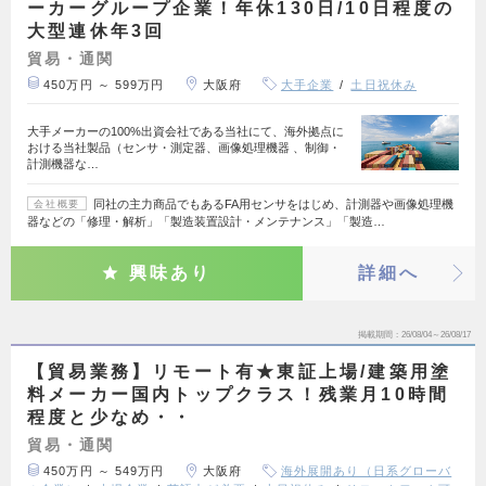
ーカーグループ企業！年休130日/10日程度の
大型連休年3回
貿易・通関
450万円 ～ 599万円
大阪府
大手企業
土日祝休み
大手メーカーの100%出資会社である当社にて、海外拠点に
おける当社製品（センサ・測定器、画像処理機器 、制御・
計測機器な…
同社の主力商品でもあるFA用センサをはじめ、計測器や画像処理機
会社概要
器などの「修理・解析」「製造装置設計・メンテナンス」「製造…
興味あり
詳細へ
掲載期間
26/08/04～26/08/17
【貿易業務】リモート有★東証上場/建築用塗
料メーカー国内トップクラス！残業月10時間
程度と少なめ・・
貿易・通関
450万円 ～ 549万円
大阪府
海外展開あり（日系グローバ