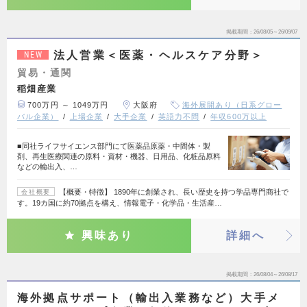
掲載期間
26/08/05～26/09/07
法人営業＜医薬・ヘルスケア分野＞
NEW
貿易・通関
稲畑産業
700万円 ～ 1049万円
大阪府
海外展開あり（日系グロー
バル企業）
上場企業
大手企業
英語力不問
年収600万以上
■同社ライフサイエンス部門にて医薬品原薬・中間体・製
剤、再生医療関連の原料・資材・機器、日用品、化粧品原料
などの輸出入、…
【概要・特徴】 1890年に創業され、長い歴史を持つ学品専門商社で
会社概要
す。19カ国に約70拠点を構え、情報電子・化学品・生活産…
興味あり
詳細へ
掲載期間
26/08/04～26/08/17
海外拠点サポート（輸出入業務など）大手メ