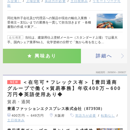
ル企業）
上場企業
英語力が必要
土日祝休み
リモートワーク可
能
同社海外子会社及び代理店への製品や現在の輸出入業務 ・
受発注～支払いまでの業務を一貫して担当頂きます ・各種
書類の作成 ※東ア…
当社は、建築用仕上塗材メーカー（スタンダード上場）では最大
会社概要
手。国内シェア業界No.1。 化学塗材の分野で「無から有を生じる…
興味あり
詳細へ
掲載期間
26/08/04～26/08/27
＜在宅可＊フレックス有＞【豊田通商
NEW
グループで働く×貿易事務】年収400万～600
万円◆英語使用あり◆
貿易・通関
豊通ファッションエクスプレス株式会社（873938）
400万円 ～ 649万円
大阪府
英語力が必要
転勤なし
土日祝休み