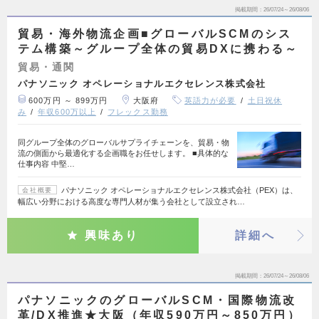
掲載期間
26/07/24～26/08/06
貿易・海外物流企画■グローバルSCMのシス
テム構築～グループ全体の貿易DXに携わる～
貿易・通関
パナソニック オペレーショナルエクセレンス株式会社
600万円 ～ 899万円
大阪府
英語力が必要
土日祝休
み
年収600万以上
フレックス勤務
同グループ全体のグローバルサプライチェーンを、貿易・物
流の側面から最適化する企画職をお任せします。 ■具体的な
仕事内容 中堅…
パナソニック オペレーショナルエクセレンス株式会社（PEX）は、
会社概要
幅広い分野における高度な専門人材が集う会社として設立され…
興味あり
詳細へ
掲載期間
26/07/24～26/08/06
パナソニックのグローバルSCM・国際物流改
革/DX推進★大阪（年収590万円～850万円）