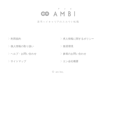
求人TOP
流・購買・貿易系
通関
職・求人情報一覧
若手ハイキャリアのスカウト転職
利用規約
求人情報に関するポリシー
個人情報の取り扱い
推奨環境
ヘルプ・お問い合わせ
参画のお問い合わせ
サイトマップ
エン会社概要
©
en Inc.