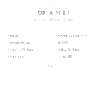
求人TOP
物流・購買・貿易系
易・
転職・求人情報一覧
通関
若手ハイキャリアのスカウト転職
利用規約
求人情報に関するポリシー
個人情報の取り扱い
推奨環境
ヘルプ・お問い合わせ
参画のお問い合わせ
サイトマップ
エン会社概要
©
en Inc.