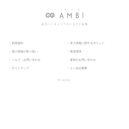
求人TOP
物流・購買・貿易系
買・
の転職・求人情報一覧
調達
若手ハイキャリアのスカウト転職
利用規約
求人情報に関するポリシー
個人情報の取り扱い
推奨環境
ヘルプ・お問い合わせ
参画のお問い合わせ
サイトマップ
エン会社概要
©
en Inc.