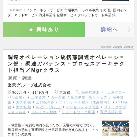
インターネットサービス 市場事業 トラベル事業 その他、国内イン
会社概要
ターネットサービス 海外事業等 金融サービス クレジットカード事業 銀…
興味あり
詳細へ
掲載期間
26/08/06～26/08/19
調達オペレーション統括部調達オペレーショ
ン部：調達ガバナンス・プロセスアーキテク
ト担当／Mgrクラス
購買・調達
楽天グループ株式会社
900万円 ～ 1149万円
東京都
海外展開あり（日系グロー
バル企業）
上場企業
大手企業
新規事業・新サービス
海外出
張
海外折衝
土日祝休み
ポテンシャル採用（未経験可）
CxO候
補
海外転勤
年収600万以上
インセンティブ制度
ストックオプ
ションあり
フレックス勤務
リモートワーク可能
育児支援制度
＜裁量権＞ 複雑な商流を扱うため、現場の末端ではなく、
経営層の意向を直接反映させる裁量権が与えられます。トッ
プダウンの意思…