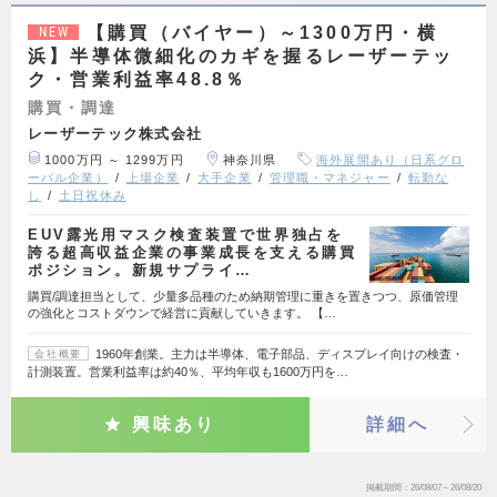
【購買（バイヤー）～1300万円・横
NEW
浜】半導体微細化のカギを握るレーザーテッ
ク・営業利益率48.8％
購買・調達
レーザーテック株式会社
1000万円 ～ 1299万円
神奈川県
海外展開あり（日系グロ
ーバル企業）
上場企業
大手企業
管理職・マネジャー
転勤な
し
土日祝休み
EUV露光用マスク検査装置で世界独占を
誇る超高収益企業の事業成長を支える購買
ポジション。新規サプライ…
購買/調達担当として、少量多品種のため納期管理に重きを置きつつ、原価管理
の強化とコストダウンで経営に貢献していきます。 【…
1960年創業。主力は半導体、電子部品、ディスプレイ向けの検査・
会社概要
計測装置。営業利益率は約40％、平均年収も1600万円を…
興味あり
詳細へ
掲載期間
26/08/07～26/08/20