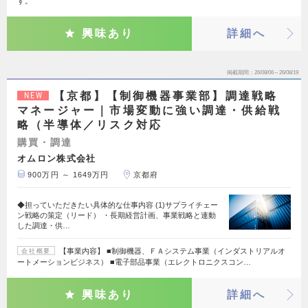
す。
興味あり
詳細へ
掲載期間
26/08/06～26/08/19
【京都】【制御機器事業部】調達戦略
NEW
マネージャー｜市場変動に強い調達・供給戦
略（半導体／リスク対応
購買・調達
オムロン株式会社
900万円 ～ 1649万円
京都府
◆担っていただきたい具体的な仕事内容 (1)サプライチェー
ン戦略の策定（リード） ・長期経営計画、事業戦略と連動
した調達・供…
【事業内容】 ■制御機器、ＦＡシステム事業（インダストリアルオ
会社概要
ートメーションビジネス） ■電子部品事業（エレクトロニクスコン…
興味あり
詳細へ