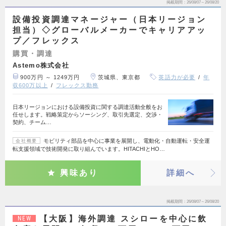
掲載期間
26/08/07～26/08/20
設備投資調達マネージャー（日本リージョン
担当）◇グローバルメーカーでキャリアアッ
プ／フレックス
購買・調達
Astemo株式会社
900万円 ～ 1249万円
茨城県、東京都
英語力が必要
年
収600万以上
フレックス勤務
日本リージョンにおける設備投資に関する調達活動全般をお
任せします。戦略策定からソーシング、取引先選定、交渉・
契約、チーム…
モビリティ部品を中心に事業を展開し、電動化・自動運転・安全運
会社概要
転支援領域で技術開発に取り組んでいます。HITACHIとHO…
興味あり
詳細へ
掲載期間
26/08/07～26/08/20
【大阪】海外調達 スシローを中心に飲
NEW