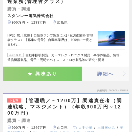
達業務(管理者クラス）
購買・調達
スタンレー電気株式会社
900万円 ～ 1299万円
広島県
HP26_01【広島】自動車ランプ製造における調達業務(管理
者クラス） 【募集の背景】 自動車業界は、100年に一度と
言われ…
自動車照明製品、カーエレクトロニクス製品、半導体製品、情報・
会社概要
通信機器製品、電子・照明デバイス、ストロボ製品等の研究・開発…
興味あり
詳細へ
掲載期間
26/08/06～26/08/19
【管理職／～1200万】調達責任者（調
NEW
達戦略、マネジメント）（年収900万円～12
00万円）
購買・調達
900万円 ～ 1249万円
山口県
大手企業
土日祝休み
年