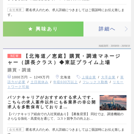
匿名求人のため、求人詳細につきましてはご面談時にお伝え致しま
会社概要
す。
興味あり
詳細へ
掲載期間
26/08/06～26/08/19
【北海道／恵庭】購買・調達マネージ
NEW
ャー（課長クラス）◆東証プライム上場
購買・調達
1000万円 ～ 1249万円
北海道
上場企業
大手企業
英
語力が必要
土日祝休み
年収600万以上
フレックス勤務
リモー
トワーク可能
パソナキャリアがおすすめする求人です。
こちらの求人案件以外にも各業界の非公開
求人を多数保有しておりま…
【パソナキャリア経由での入社実績あり】【募集背景】 同社では、調達機能の
さらなる強化・高度化を通じて、コスト競争力の向上お…
匿名求人のため、求人詳細につきましてはご面談時にお伝え致しま
会社概要