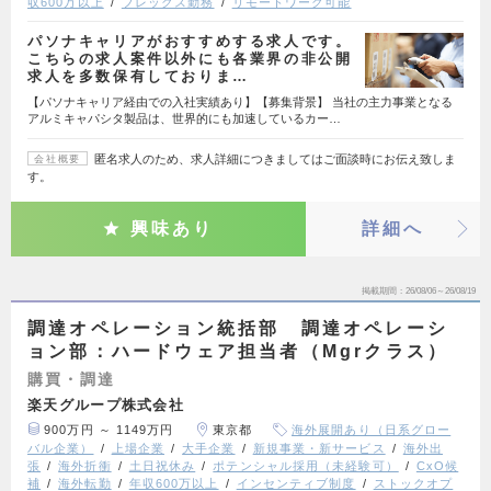
収600万以上
フレックス勤務
リモートワーク可能
パソナキャリアがおすすめする求人です。
こちらの求人案件以外にも各業界の非公開
求人を多数保有しておりま…
【パソナキャリア経由での入社実績あり】【募集背景】 当社の主力事業となる
アルミキャパシタ製品は、世界的にも加速しているカー…
匿名求人のため、求人詳細につきましてはご面談時にお伝え致しま
会社概要
す。
興味あり
詳細へ
掲載期間
26/08/06～26/08/19
調達オペレーション統括部 調達オペレーシ
ョン部：ハードウェア担当者（Mgrクラス）
購買・調達
楽天グループ株式会社
900万円 ～ 1149万円
東京都
海外展開あり（日系グロー
バル企業）
上場企業
大手企業
新規事業・新サービス
海外出
張
海外折衝
土日祝休み
ポテンシャル採用（未経験可）
CxO候
補
海外転勤
年収600万以上
インセンティブ制度
ストックオプ