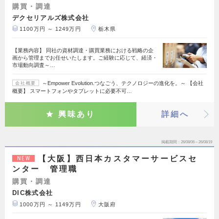
購買・調達
デクセリアルズ株式会社
1100万円 ～ 1249万円
栃木県
【業務内容】 同社の資材調達・購買業務における戦略の企
画から管理までお任せいたします。ご経験に応じて、経済・
市場動向調査～…
～Empower Evolution.つなごう、テクノロジーの進化を。～ 【会社
会社概要
概要】 スマートフォンやタブレットに必要不可…
興味あり
詳細へ
掲載期間
26/08/06～26/08/19
【大阪】西日本カスタマーサービスセ
NEW
ンター 管理職
購買・調達
DIC株式会社
1000万円 ～ 1149万円
大阪府