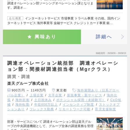
調達オペレーション部ソーシングオペレーション課となりま
す。調達オ…
インターネットサービス 市場事業 トラベル事業 その他、国内イン
会社概要
ターネットサービス 海外事業等 金融サービス クレジットカード事業 銀…
興味あり
詳細へ
掲載期間
26/08/06～26/08/19
調達オペレーション統括部 調達オペレーシ
ョン部：間接材調達担当者（Mgrクラス）
購買・調達
楽天グループ株式会社
900万円 ～ 1149万円
東京都
海外展開あり（日系グロー
バル企業）
上場企業
大手企業
新規事業・新サービス
海外出
張
海外折衝
土日祝休み
ポテンシャル採用（未経験可）
CxO候
補
海外転勤
年収600万以上
インセンティブ制度
ストックオプ
ションあり
フレックス勤務
リモートワーク可能
育児支援制度
部署・サービスについて 調達オペレーション部は楽天グル
ープの中央調達機能として、グループ全体の調達業務を管理