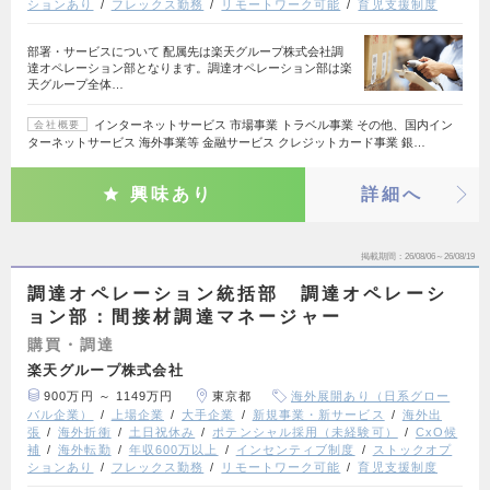
ションあり
フレックス勤務
リモートワーク可能
育児支援制度
部署・サービスについて 配属先は楽天グループ株式会社調
達オペレーション部となります。調達オペレーション部は楽
天グループ全体…
インターネットサービス 市場事業 トラベル事業 その他、国内イン
会社概要
ターネットサービス 海外事業等 金融サービス クレジットカード事業 銀…
興味あり
詳細へ
掲載期間
26/08/06～26/08/19
調達オペレーション統括部 調達オペレーシ
ョン部：間接材調達マネージャー
購買・調達
楽天グループ株式会社
900万円 ～ 1149万円
東京都
海外展開あり（日系グロー
バル企業）
上場企業
大手企業
新規事業・新サービス
海外出
張
海外折衝
土日祝休み
ポテンシャル採用（未経験可）
CxO候
補
海外転勤
年収600万以上
インセンティブ制度
ストックオプ
ションあり
フレックス勤務
リモートワーク可能
育児支援制度