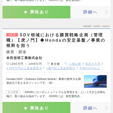
掲げ、取り組みを始めています。 2020年には、新型電気自…
興味あり
詳細へ
掲載期間
26/08/07～26/08/20
SDV領域における購買戦略企画（管理
NEW
職）【虎ノ門】◆Hondaの安定基盤／事業の
根幹を担う
購買・調達
本田技研工業株式会社
1250万円 ～ 1449万円
東京都
上場企業
英語力不問
3,000万円以上資金調達済
1億円以上資金調達済
年収600万以上
HondaのSDV（Software Defined Vehicle）事業の競争力を調
達起点で支えるポジションです。 SD…
「2050年にカーボンニュートラルを実現する」という大きな目標を
会社概要
掲げ、取り組みを始めています。 2020年には、新型電気自…
興味あり
詳細へ