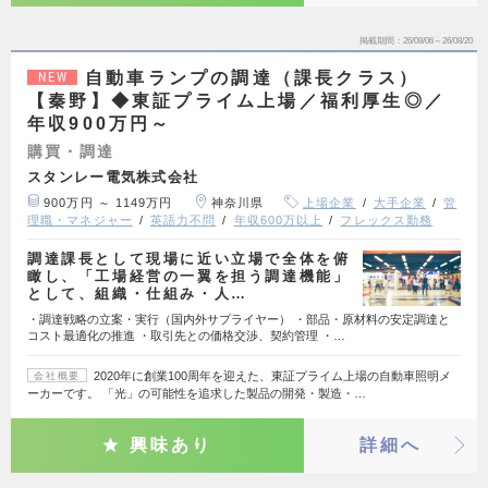
掲載期間
26/08/06～26/08/20
自動車ランプの調達（課長クラス）
NEW
【秦野】◆東証プライム上場／福利厚生◎／
年収900万円～
購買・調達
スタンレー電気株式会社
900万円 ～ 1149万円
神奈川県
上場企業
大手企業
管
理職・マネジャー
英語力不問
年収600万以上
フレックス勤務
調達課長として現場に近い立場で全体を俯
瞰し、「工場経営の一翼を担う調達機能」
として、組織・仕組み・人…
・調達戦略の立案・実行（国内外サプライヤー） ・部品・原材料の安定調達と
コスト最適化の推進 ・取引先との価格交渉、契約管理 ・…
2020年に創業100周年を迎えた、東証プライム上場の自動車照明メ
会社概要
ーカーです。 「光」の可能性を追求した製品の開発・製造・…
興味あり
詳細へ