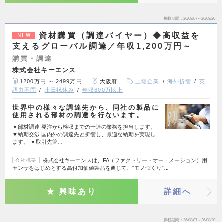
掲載期間
26/08/07～26/08/20
資材購買（調達バイヤー）◆高収益を
NEW
支えるグローバル調達／年収1,200万円～
購買・調達
株式会社キーエンス
1200万円 ～ 2499万円
大阪府
上場企業
海外折衝
英
語力不問
土日祝休み
年収600万以上
世界中の様々な調達先から、同社の製品に
使用される部材の調達を行ないます。
▼部材調達 発注から検収までの一連の業務を担当します。
▼納期交渉 国内外の調達先と折衝し、最適な納期を実現し
ます。 ▼取引先管…
株式会社キーエンスは、FA（ファクトリー・オートメーション）用
会社概要
センサをはじめとする高付加価値製品を通じて、“モノづくり”…
興味あり
詳細へ
掲載期間
26/08/07～26/08/20