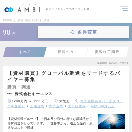
若手ハイキャリアのスカウト転職
850万円以上の購買・調達の転職・求人情報
98
条件変更
件
すべて
新着のみ
掲載終了間近
掲載期間
26/07/29～26/08/11
【資材購買】グローバル調達をリードするバ
イヤー募集
購買・調達
株式会社キーエンス
1200万円 ～ 1999万円
大阪府
海外展開あり（日系グロー
バル企業）
上場企業
大手企業
土日祝休み
年収600万以上
【資材管理グループ】 ・日本及び海外の様々な調達先から
部材調達を行っています。 世界中から、適正な品質・最
適なコストで部材…