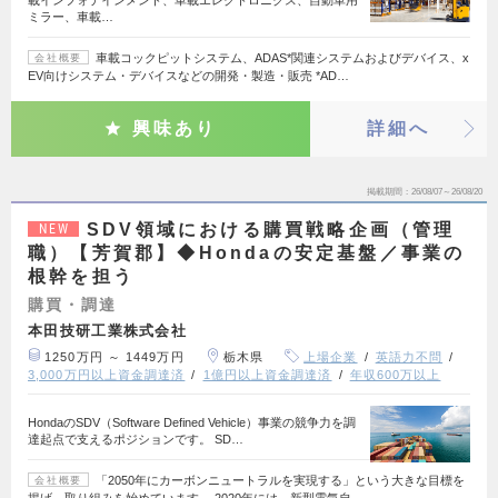
ミラー、車載…
車載コックピットシステム、ADAS*関連システムおよびデバイス、x
会社概要
EV向けシステム・デバイスなどの開発・製造・販売 *AD…
興味あり
詳細へ
掲載期間
26/08/07～26/08/20
SDV領域における購買戦略企画（管理
NEW
職）【芳賀郡】◆Hondaの安定基盤／事業の
根幹を担う
購買・調達
本田技研工業株式会社
1250万円 ～ 1449万円
栃木県
上場企業
英語力不問
3,000万円以上資金調達済
1億円以上資金調達済
年収600万以上
HondaのSDV（Software Defined Vehicle）事業の競争力を調
達起点で支えるポジションです。 SD…
「2050年にカーボンニュートラルを実現する」という大きな目標を
会社概要