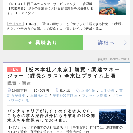
《ＤＩＣＧ》西日本カスタマーサービスセンター 管理職
【業務内容】 以下の各業務における管理業務をお任せしま
す。 １．カスタマ…
■DICは、「彩りの豊かさ」と「安心して生活できる社会」の実現に
会社概要
向け、化学の力で貢献。この使命をより高いレベルで達成する…
興味あり
詳細へ
掲載期間
26/08/06～26/08/19
【栃木本社／東京】購買・調達マネー
NEW
ジャー（課長クラス）◆東証プライム上場
購買・調達
1000万円 ～ 1249万円
栃木県
上場企業
大手企業
英
語力が必要
土日祝休み
年収600万以上
フレックス勤務
リモー
トワーク可能
パソナキャリアがおすすめする求人です。
こちらの求人案件以外にも各業界の非公開
求人を多数保有しておりま…
【パソナキャリア経由での入社実績あり】【募集背景】 同社では、調達機能の
さらなる強化・高度化を通じて、コスト競争力の向上お…