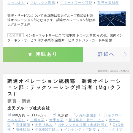
ションあり
フレックス勤務
リモートワーク可能
育児支援制度
部署・サービスについて 配属先は楽天グループ株式会社調
達オペレーション部となります。調達オペレーション部は楽
天グループ全体…
インターネットサービス 市場事業 トラベル事業 その他、国内イン
会社概要
ターネットサービス 海外事業等 金融サービス クレジットカード事業 銀…
興味あり
詳細へ
掲載期間
26/08/06～26/08/19
調達オペレーション統括部 調達オペレーシ
ョン部：テックソーシング担当者（Mgrクラ
ス）
購買・調達
楽天グループ株式会社
900万円 ～ 1149万円
東京都
海外展開あり（日系グロー
バル企業）
上場企業
大手企業
新規事業・新サービス
海外出
張
海外折衝
土日祝休み
ポテンシャル採用（未経験可）
CxO候
補
海外転勤
年収600万以上
インセンティブ制度
ストックオプ