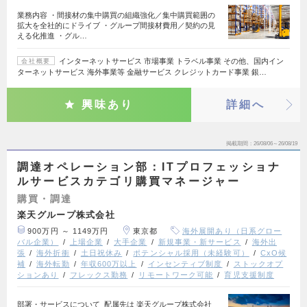
業務内容 ・間接材の集中購買の組織強化／集中購買範囲の
拡大を全社的にドライブ ・グループ間接材費用／契約の見
える化推進 ・グル…
インターネットサービス 市場事業 トラベル事業 その他、国内イン
会社概要
ターネットサービス 海外事業等 金融サービス クレジットカード事業 銀…
興味あり
詳細へ
掲載期間
26/08/06～26/08/19
調達オペレーション部：ITプロフェッショナ
ルサービスカテゴリ購買マネージャー
購買・調達
楽天グループ株式会社
900万円 ～ 1149万円
東京都
海外展開あり（日系グロー
バル企業）
上場企業
大手企業
新規事業・新サービス
海外出
張
海外折衝
土日祝休み
ポテンシャル採用（未経験可）
CxO候
補
海外転勤
年収600万以上
インセンティブ制度
ストックオプ
ションあり
フレックス勤務
リモートワーク可能
育児支援制度
部署・サービスについて 配属先は 楽天グループ株式会社