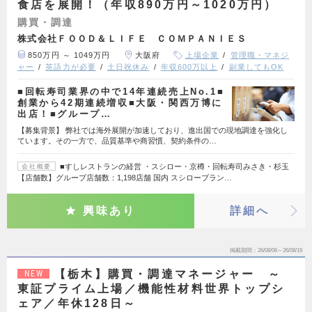
食店を展開！（年収890万円～1020万円）
購買・調達
株式会社ＦＯＯＤ＆ＬＩＦＥ ＣＯＭＰＡＮＩＥＳ
850万円 ～ 1049万円
大阪府
上場企業
管理職・マネジ
ャー
英語力が必要
土日祝休み
年収600万以上
副業してもOK
■回転寿司業界の中で14年連続売上No.1■
創業から42期連続増収■大阪・関西万博に
出店！■グループ…
【募集背景】 弊社では海外展開が加速しており、進出国での現地調達を強化し
ています。その一方で、品質基準や商習慣、契約条件の…
■すしレストランの経営 ・スシロー・京樽・回転寿司みさき・杉玉
会社概要
【店舗数】グループ店舗数：1,198店舗 国内 スシローブラン…
興味あり
詳細へ
掲載期間
26/08/06～26/08/19
【栃木】購買・調達マネージャー ～
NEW
東証プライム上場／機能性材料世界トップシ
ェア／年休128日～