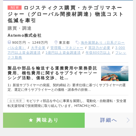
ロジスティクス購買・カテゴリマネー
NEW
ジャー（グローバル間接材調達）物流コスト
低減を牽引
購買・調達
Astemo株式会社
900万円 ～ 1249万円
東京都
海外展開あり（日系グロー
バル企業）
大手企業
管理職・マネジャー
英語力が必要
3,000
万円以上資金調達済
1億円以上資金調達済
年収600万以上
フレッ
クス勤務
製品や部品を輸送する運搬費用や業務委託
費用、梱包費用に関するサプライヤーソー
シング活動、価格交渉、社…
1）新規サプライヤーの発掘、契約締結 2）要求仕様に基づくサプライヤーの選
定、選定に伴うサプライヤーとの価格・諸条件の折衝…
モビリティ部品を中心に事業を展開し、電動化・自動運転・安全運
会社概要
転支援領域で技術開発に取り組んでいます。HITACHIとHO…
興味あり
詳細へ