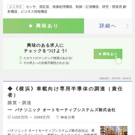
センサ、測定器、画像処理機器、制御・計測機器、研究・開発用 解
会社概要
析機器、ビジネス情報機器
興味あり
詳細へ
興味のある求人に
チェックをつけよう!
興味あり
スカウトのマッチング精度があがる!
その求人への合格可能性がわかる!
掲載期間
26/07/28～26/08/10
◆《横浜》車載向け専用半導体の調達（責任
者）
購買・調達
パナソニック オートモーティブシステムズ株式会社
1150万円 ～ 1599万円
神奈川県
パナソニック オートモーティブシステムズ株式会社は、車
載インフォテインメント、車載エレクトロニクス、自動車用