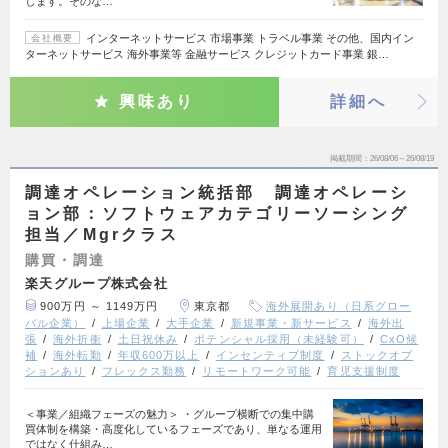
します。そのな…
インターネットサービス 市場事業 トラベル事業 その他、国内イン
会社概要
ターネットサービス 海外事業等 金融サービス クレジットカード事業 銀…
興味あり
詳細へ
掲載期間
26/08/06～26/08/19
調達オペレーション統括部 調達オペレーシ
ョン部：ソフトウェアカテゴリーソーシング
担当／Mgrクラス
購買・調達
楽天グループ株式会社
900万円 ～ 1149万円
東京都
海外展開あり（日系グロー
バル企業）
上場企業
大手企業
新規事業・新サービス
海外出
張
海外折衝
土日祝休み
ポテンシャル採用（未経験可）
CxO候
補
海外転勤
年収600万以上
インセンティブ制度
ストックオプ
ションあり
フレックス勤務
リモートワーク可能
育児支援制度
＜事業／組織フェーズの魅力＞ ・グループ横断での集中購
買体制を構築・高度化しているフェーズであり、単なる運用
ではなく仕組み…