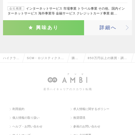
インターネットサービス 市場事業 トラベル事業 その他、国内イン
会社概要
ターネットサービス 海外事業等 金融サービス クレジットカード事業 銀…
興味あり
詳細へ
ハイクラス
SCM・ロジスティクス・
購
850万円以上の購買・調達
求人TOP
物流・購買・貿易系
買・
の転職・求人情報一覧
調達
若手ハイキャリアのスカウト転職
利用規約
求人情報に関するポリシー
個人情報の取り扱い
推奨環境
ヘルプ・お問い合わせ
参画のお問い合わせ