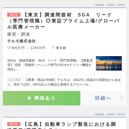
掲載期間
26/08/06～26/08/19
【東京】調達間接材 SGA リード
NEW
（専門管理職）◎東証プライム上場/グローバ
ル医療メーカー
購買・調達
テルモ株式会社
900万円 ～ 1249万円
東京都
26010 調達間接材 SGA リード（専門管理職） 【募集背
景】 増員 ・間接材ソーシング部門のSGAカテゴリー機能を
強化し…
【事業・商品の特徴】 テルモは、1921年に体温計の国産化から始ま
会社概要
り、現在では50，000点以上の製品を展開するグローバル…
興味あり
詳細へ
掲載期間
26/08/06～26/08/19
【広島】自動車ランプ製造における調
NEW