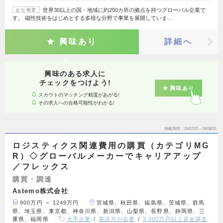
世界30以上の国・地域に約250カ所の拠点を持つグローバル企業で
会社概要
す。 磁性技術をはじめとする多様な分野で事業を展開していま…
興味あり
詳細へ
興味のある求人に
チェックをつけよう!
興味あり
スカウトのマッチング精度があがる!
その求人への合格可能性がわかる!
掲載期間
26/07/31～26/08/20
ロジスティクス関連費用の購買（カテゴリMG
R）◇グローバルメーカーでキャリアアップ
／フレックス
購買・調達
Astemo株式会社
900万円 ～ 1249万円
宮城県、秋田県、福島県、茨城県、群馬
県、埼玉県、東京都、神奈川県、新潟県、山梨県、長野県、静岡県、三
重県、福岡県
大手企業
英語力が必要
3,000万円以上資金調達