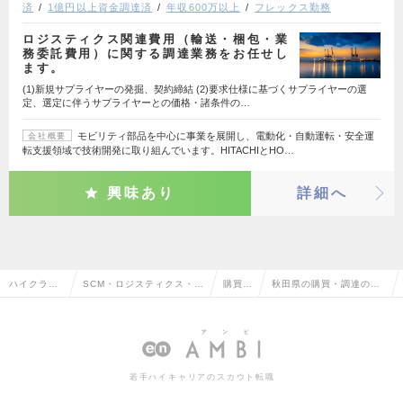
済
1億円以上資金調達済
年収600万以上
フレックス勤務
ロジスティクス関連費用（輸送・梱包・業
務委託費用）に関する調達業務をお任せし
ます。
(1)新規サプライヤーの発掘、契約締結 (2)要求仕様に基づくサプライヤーの選
定、選定に伴うサプライヤーとの価格・諸条件の…
モビリティ部品を中心に事業を展開し、電動化・自動運転・安全運
会社概要
転支援領域で技術開発に取り組んでいます。HITACHIとHO…
興味あり
詳細へ
ハイクラス
SCM・ロジスティクス・物
購買・
秋田県の購買・調達の転
求人TOP
流・購買・貿易系
調達
職・求人情報一覧
若手ハイキャリアのスカウト転職