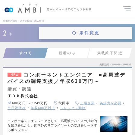
若手ハイキャリアのスカウト転職
秋田県の購買・調達の転職・求人情報
2
条件変更
件
すべて
新着のみ
掲載終了間近
掲載期間
26/08/07～26/08/20
コンポーネントエンジニア ■高周波デ
NEW
バイスの調達支援／年収630万円～
購買・調達
ＴＤＫ株式会社
600万円 ～ 1249万円
秋田県
上場企業
英語力が必要
土日祝休み
年収600万以上
フレックス勤務
コンポーネントエンジニアとして、高周波デバイスの技術的
な知見を活かし、国内外のサプライヤーとの交渉をリードす
るポジション…