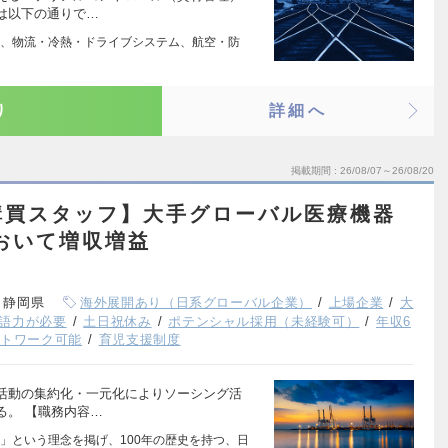
は以下の通りで…
、物流・冷熱・ドライブシステム、航空・防
り
詳細へ
掲載期間
26/08/07～26/08/20
購買スタッフ】大手グローバル医療機器
おいて増収増益
、静岡県
海外展開あり（日系グローバル企業）
上場企業
大
語力が必要
土日祝休み
ポテンシャル採用（未経験可）
年収6
ートワーク可能
育児支援制度
活動の集約化・一元化によりソーシング活
る。 【職務内容…
」という理念を掲げ、100年の歴史を持つ、日