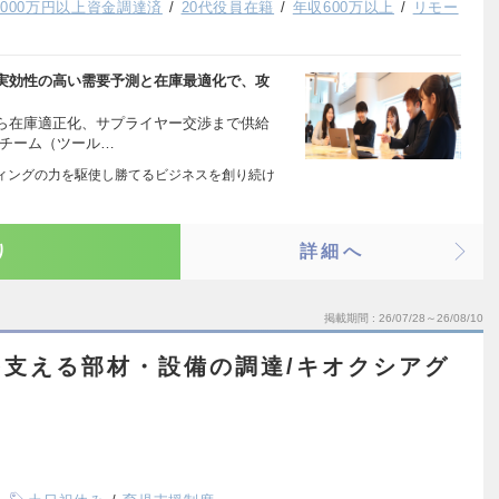
,000万円以上資金調達済
20代役員在籍
年収600万以上
リモー
実効性の高い需要予測と在庫最適化で、攻
ら在庫適正化、サプライヤー交渉まで供給
達チーム（ツール…
はマーケティングの力を駆使し勝てるビジネスを創り続け
り
詳細へ
掲載期間
26/07/28～26/08/10
支える部材・設備の調達/キオクシアグ