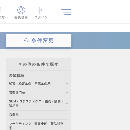
の方へ
会員登録
ログイン
条件変更
その他の条件で探す
希望職種
経営・経営企画・事業企画系
管理部門系
SCM・ロジスティクス・物流・購買・
貿易系
営業系
マーケティング・販促企画・商品開発
系