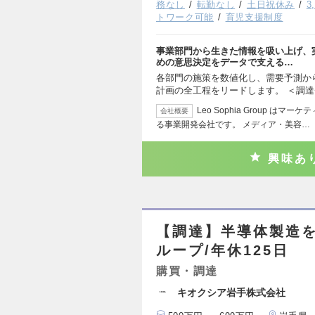
務なし
転勤なし
土日祝休み
3
トワーク可能
育児支援制度
事業部門から生きた情報を吸い上げ、
めの意思決定をデータで支える…
各部門の施策を数値化し、需要予測か
計画の全工程をリードします。 ＜調
Leo Sophia Group 
会社概要
る事業開発会社です。 メディア・美容…
興味あ
【調達】半導体製造を
ループ/年休125日
購買・調達
キオクシア岩手株式会社