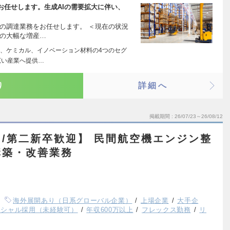
お任せします。生成AIの需要拡大に伴い、
の調達業務をお任せします。 ＜現在の状況
材の大幅な増産…
、ケミカル、イノベーション材料の4つのセグ
広い産業へ提供…
り
詳細へ
掲載期間
26/07/23～26/08/12
/第二新卒歓迎】 民間航空機エンジン整
構築・改善業務
海外展開あり（日系グローバル企業）
上場企業
大手企
ンシャル採用（未経験可）
年収600万以上
フレックス勤務
リ