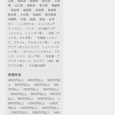
山県
鳥取県
島根県
岡山県
広島
県
山口県
徳島県
香川県
愛媛県
高知県
福岡県
佐賀県
長崎県
熊本県
大分県
宮崎県
鹿児島県
沖縄県
中国
韓国
香港
台湾
タイ
シンガポール
インドネシア
フィリピン
インド
その他アジア
（ベトナム、ミャンマー等）
北米（ア
メリカ、カナダ等）
中南米（メキシ
コ、ブラジル、アルゼンチン等）
オセ
アニア（オーストラリア、ニュージーラ
ンド等）
ヨーロッパ（イギリス、フラ
ンス、ドイツ、ロシア等）
中近東・ア
フリカ（モロッコ、エジプト、UAE、南
アフリカ等）
その他の海外
希望年収
400万円以上
450万円以上
500万円以
上
550万円以上
600万円以上
650
万円以上
700万円以上
750万円以上
800万円以上
850万円以上
900万円
以上
950万円以上
1000万円以上
1
050万円以上
1100万円以上
1150万
円以上
1200万円以上
1250万円以上
1300万円以上
1350万円以上
1400