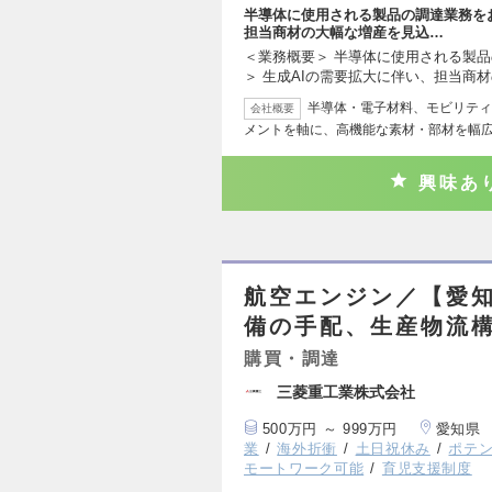
半導体に使用される製品の調達業務を
担当商材の大幅な増産を見込…
＜業務概要＞ 半導体に使用される製品
＞ 生成AIの需要拡大に伴い、担当商
半導体・電子材料、モビリティ
会社概要
メントを軸に、高機能な素材・部材を幅
興味あ
航空エンジン／【愛知
備の手配、生産物流
購買・調達
三菱重工業株式会社
500万円 ～ 999万円
愛知県
業
海外折衝
土日祝休み
ポテ
モートワーク可能
育児支援制度