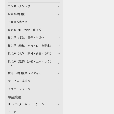
コンサルタント系
金融系専門職
不動産系専門職
技術系（IT・Web・通信系）
技術系（電気・電子・半導体）
技術系（機械・メカトロ・自動車）
技術系（化学・素材・食品・衣料）
技術系（建築・設備・土木・プラン
ト）
技術・専門職系（メディカル）
サービス・流通系
クリエイティブ系
希望業種
IT・インターネット・ゲーム
メーカー