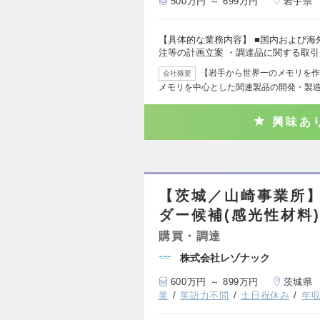
500万円 ～ 699万円
岩手県
【具体的な業務内容】 ■国内および海
注等の計画立案 ・調達品に関する取
【岩手から世界一のメモリを作
会社概要
メモリを中心とした関連製品の開発・製
興味あ
【茨城／山崎事業所】
ダー候補(感光性材料
購買・調達
株式会社レゾナック
600万円 ～ 899万円
茨城県
業
英語力不問
土日祝休み
年収