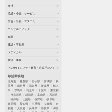
商社
流通・小売・サービス
広告・出版・マスコミ
コンサルティング
金融
建設・不動産
メディカル
物流・運輸
その他(インフラ・教育・官公庁など)
希望勤務地
北海道
青森県
岩手県
宮城県
秋
田県
山形県
福島県
茨城県
栃木
県
群馬県
埼玉県
千葉県
東京都
神奈川県
新潟県
富山県
石川県
福井県
山梨県
長野県
岐阜県
静岡県
愛知県
三重県
滋賀県
京
都府
大阪府
兵庫県
奈良県
和歌