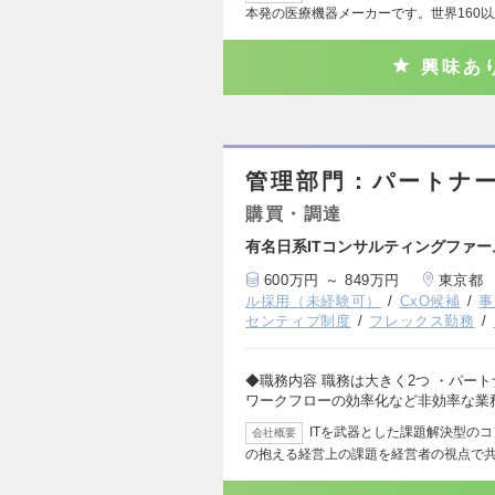
本発の医療機器メーカーです。世界160
興味あ
管理部門：パートナー
購買・調達
有名日系ITコンサルティングファ
600万円 ～ 849万円
東京都
ル採用（未経験可）
CxO候補
事
センティブ制度
フレックス勤務
◆職務内容 職務は大きく2つ ・パー
ワークフローの効率化など非効率な業
ITを武器とした課題解決型の
会社概要
の抱える経営上の課題を経営者の視点で