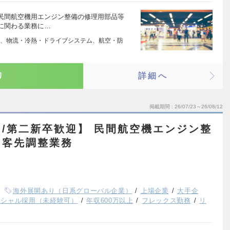
民間航空機用エンジン整備の修理用部品等
に関わる業務に…
、物流・冷熱・ドライブシステム、航空・防
り
詳細へ
掲載期間
26/07/23～26/08/12
/第二新卒歓迎】 民間航空機エンジン整
・客先調整業務
海外展開あり（日系グローバル企業）
上場企業
大手企
ンシャル採用（未経験可）
年収600万以上
フレックス勤務
リ