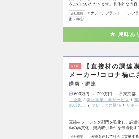
をご担当いただきます。具体的な内容
エナジー、プラント・インフラ
会社概要
衛・宇宙
興味あ
【直接材の調達
NEW
メーカー/コロナ禍に
購買・調達
600万円 ～ 799万円
東京都
手企業
新規事業・新サービス
英
00万以上
フレックス勤務
リモ
直接材ソーシング部門を強化し、調達
動の高質化、契約取引条件を最適化す
「医療を通じて社会に貢献する
会社概要