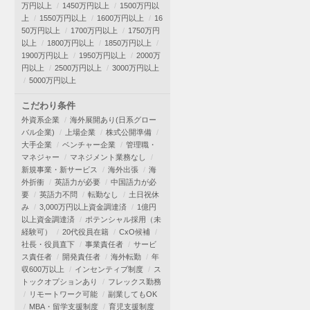
万円以上
1450万円以上
1500万円以
上
1550万円以上
1600万円以上
16
50万円以上
1700万円以上
1750万円
以上
1800万円以上
1850万円以上
1900万円以上
1950万円以上
2000万
円以上
2500万円以上
3000万円以上
5000万円以上
こだわり条件
外資系企業
海外展開あり(日系グロー
バル企業)
上場企業
株式公開準備
大手企業
ベンチャー企業
管理職・
マネジャー
マネジメント業務なし
新規事業・新サービス
海外出張
海
外折衝
英語力が必要
中国語力が必
要
英語力不問
転勤なし
土日祝休
み
3,000万円以上資金調達済
1億円
以上資金調達済
ポテンシャル採用（未
経験可）
20代役員在籍
CxO候補
社長・役員直下
事業責任者
サービ
ス責任者
開発責任者
海外転勤
年
収600万以上
インセンティブ制度
ス
トックオプションあり
フレックス勤務
リモートワーク可能
副業してもOK
MBA・留学支援制度
育児支援制度