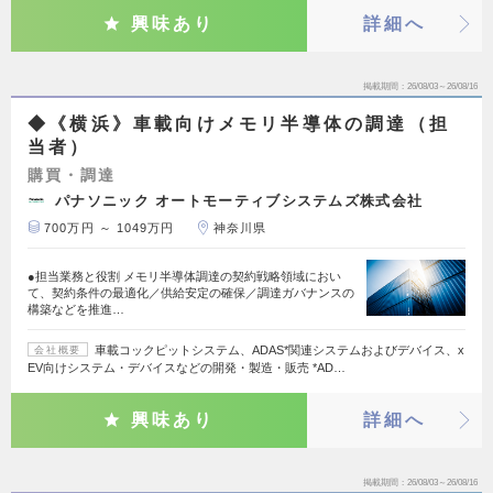
興味あり
詳細へ
掲載期間
26/08/03～26/08/16
◆《横浜》車載向けメモリ半導体の調達（担
当者）
購買・調達
パナソニック オートモーティブシステムズ株式会社
700万円 ～ 1049万円
神奈川県
●担当業務と役割 メモリ半導体調達の契約戦略領域におい
て、契約条件の最適化／供給安定の確保／調達ガバナンスの
構築などを推進…
車載コックピットシステム、ADAS*関連システムおよびデバイス、x
会社概要
EV向けシステム・デバイスなどの開発・製造・販売 *AD…
興味あり
詳細へ
掲載期間
26/08/03～26/08/16