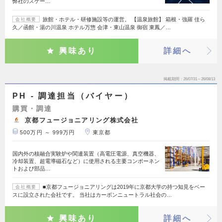
弊社のスケー…
旅館・ホテル・研修施設等の運営。 【温泉旅館】 箱根・強羅 佳ら
会社概要
久／函館・湯の川温泉 ホテル万惣 会津・東⼭温泉 御宿 東鳳／…
興味あり
詳細へ
掲載期間
26/07/31～26/08/13
PH - 調達担当（バイヤー）
購買・調達
京都フュージョニアリング株式会社
500万円 ～ 999万円
東京都
国内外の核融合実験炉や関連装置（高電圧電源、真空機器、
冷却装置、超電導磁石など）に使用される主要コンポーネン
トおよび部品…
■京都フュージョニアリングは2019年に京都大学の持つ知見をベー
会社概要
スに設立された会社です。 当社はカーボンニュートラル社会の…
興味あり
詳細へ