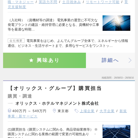
職・マネジャー
英語力不問
土日祝休み
リモートワーク可能
育
児支援制度
（入社時） （資機材等の調達） 電気事業の運営に不可欠な
発電プラントの建設・維持管理に必要となる、資機材や工事
等を最適な時期…
電気事業をはじめ、よんでんグループ全体で、エネルギーから情報
会社概要
通信、ビジネス・生活サポートまで、多用なサービスをワンストッ…
興味あり
詳細へ
掲載期間
26/08/03～26/08/16
【オリックス・グループ】購買担当
購買・調達
オリックス・ホテルマネジメント株式会社
400万円 ～ 549万円
東京都
上場企業
大手企業
新規
事業・新サービス
(1)購買担当（購買システムに関わる、商品登録業務等） ※
購買システムに関わる業務の範囲で変更の可能性あり ・