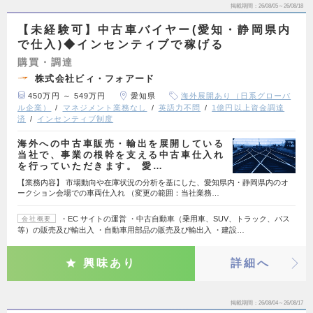
掲載期間
26/08/05～26/08/18
【未経験可】中古車バイヤー(愛知・静岡県内
で仕入)◆インセンティブで稼げる
購買・調達
株式会社ビィ・フォアード
450万円 ～ 549万円
愛知県
海外展開あり（日系グローバ
ル企業）
マネジメント業務なし
英語力不問
1億円以上資金調達
済
インセンティブ制度
海外への中古車販売・輸出を展開している
当社で、事業の根幹を支える中古車仕入れ
を行っていただきます。 愛…
【業務内容】 市場動向や在庫状況の分析を基にした、愛知県内・静岡県内のオ
ークション会場での車両仕入れ （変更の範囲：当社業務…
・EC サイトの運営 ・中古自動車（乗用車、SUV、トラック、バス
会社概要
等）の販売及び輸出入 ・自動車用部品の販売及び輸出入 ・建設…
興味あり
詳細へ
掲載期間
26/08/04～26/08/17