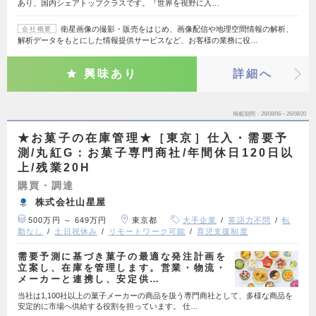
あり、国内シェアトップクラスです。『世界を視野に入…
衛星画像の撮影・販売をはじめ、画像配信や地理空間情報の解析、
会社概要
解析データをもとにした情報提供サービスなど、お客様の業務に役…
興味あり
詳細へ
掲載期間
26/08/06～26/08/20
★お菓子の在庫管理★［東京］仕入・需要予
測/丸紅G：お菓子専門商社/年間休日120日以
上/残業20H
購買・調達
株式会社山星屋
500万円 ～ 649万円
東京都
大手企業
英語力不問
転
勤なし
土日祝休み
リモートワーク可能
育児支援制度
需要予測に基づき菓子の最適な発注計画を
立案し、在庫を管理します。営業・物流・
メーカーと連携し、安定供…
当社は1,100社以上の菓子メーカーの商品を扱う専門商社として、多様な商品を
安定的に市場へ供給する役割を担っています。 仕…