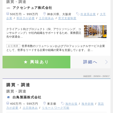
購買・調達
アクセンチュア株式会社
500万円 ～ 999万円
神奈川県、大阪府
外資系企業
大手
企業
英語力が必要
土日祝休み
育児支援制度
クライアント向けプロジェクト（SI、アウトソーシング、コ
ンサルティング）や社内組織をサポートするため、業務委託
先や派遣会…
世界有数のソリューションおよびプロフェッショナルサービス企業
会社概要
として、世界をリードする企業や組織の変革を支援しています。 企…
興味あり
詳細へ
掲載期間
26/08/04～26/08/17
購買・調達
購買・調達
白鳥製薬株式会社
400万円 ～ 599万円
東京都
海外出張
海外折衝
英語
力が必要
土日祝休み
リモートワーク可能