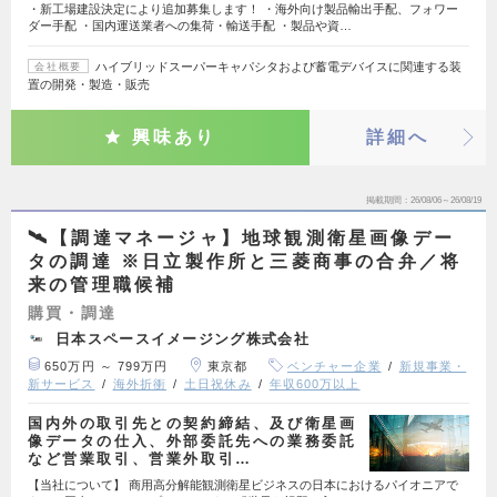
・新工場建設決定により追加募集します！ ・海外向け製品輸出手配、フォワー
ダー手配 ・国内運送業者への集荷・輸送手配 ・製品や資…
ハイブリッドスーパーキャパシタおよび蓄電デバイスに関連する装
会社概要
置の開発・製造・販売
興味あり
詳細へ
掲載期間
26/08/06～26/08/19
🛰️【調達マネージャ】地球観測衛星画像デー
タの調達 ※日立製作所と三菱商事の合弁／将
来の管理職候補
購買・調達
日本スペースイメージング株式会社
650万円 ～ 799万円
東京都
ベンチャー企業
新規事業・
新サービス
海外折衝
土日祝休み
年収600万以上
国内外の取引先との契約締結、及び衛星画
像データの仕入、外部委託先への業務委託
など営業取引、営業外取引…
【当社について】 商用高分解能観測衛星ビジネスの日本におけるパイオニアで