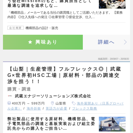
う会社Missionのもと、購買担当として
最適な調達を追求しな…
「機構部品」メーカーである当社の購買職としてご活躍いただきます。 【業務
内容】 ◎仕入先様への発注 ◎在庫管理 ◎督促交渉、仕入…
機構部品の設計・販売
会社概要
興味あり
詳細へ
掲載期間
26/08/07～26/08/20
【山梨｜生産管理】フルフレックス◎｜武蔵
G×世界初HSC工場｜原材料・部品の調達交
渉を担う！！
購買・調達
武蔵エナジーソリューションズ株式会社
400万円 ～ 599万円
山梨県
海外展開あり（日系グローバ
ル企業）
海外折衝
英語力が必要
フレックス勤務
弊社製品に使用する原材料、機構部品、電
子電気部品の調達と基板実装および組立委
託先からの購入をご担当い…