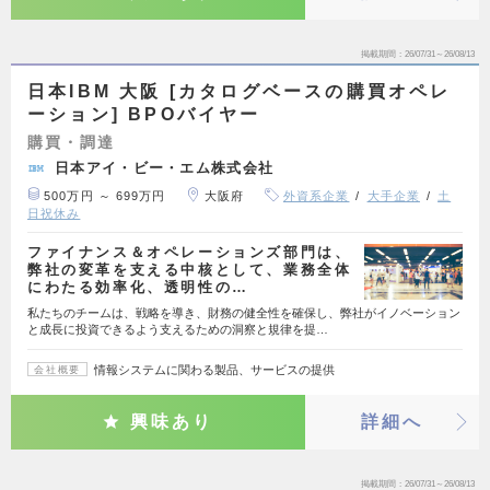
掲載期間
26/07/31～26/08/13
日本IBM 大阪 [カタログベースの購買オペレ
ーション] BPOバイヤー
購買・調達
日本アイ・ビー・エム株式会社
500万円 ～ 699万円
大阪府
外資系企業
大手企業
土
日祝休み
ファイナンス＆オペレーションズ部門は、
弊社の変革を支える中核として、業務全体
にわたる効率化、透明性の…
私たちのチームは、戦略を導き、財務の健全性を確保し、弊社がイノベーション
と成長に投資できるよう支えるための洞察と規律を提…
情報システムに関わる製品、サービスの提供
会社概要
興味あり
詳細へ
掲載期間
26/07/31～26/08/13