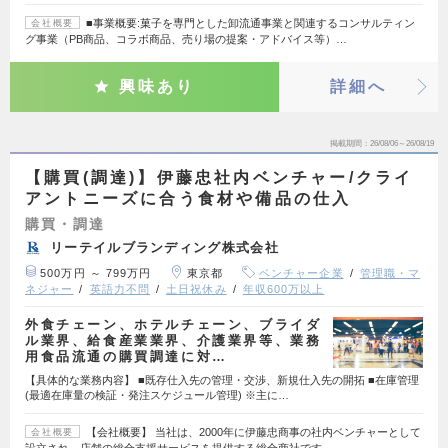
■事業概要:菓子を専門とした卸流通事業と関連するコンサルティン
会社概要
グ事業（PB商品、コラボ商品、売り場の提案・アドバイス等）…
興味あり
詳細へ
掲載期間
26/08/06～26/08/19
【購買(調達)】伊藤忠社内ベンチャー/クライ
アントニーズに合う食材や備品の仕入
購買・調達
リーテイルブランディング株式会社
500万円 ～ 799万円
東京都
ベンチャー企業
管理職・マ
ネジャー
英語力不問
土日祝休み
年収600万以上
外食チェーン、ホテルチェーン、ブライダ
ル業界、給食産業業界、介護業界等、業務
用食品流通の購買調達に対…
【具体的な業務内容】 ■既存仕入先の管理・交渉、新規仕入先の開拓 ■在庫管理
(最適在庫量の検証・発注スケジュール管理) ※主に…
【会社概要】 当社は、2000年に伊藤忠商事の社内ベンチャーとして
会社概要