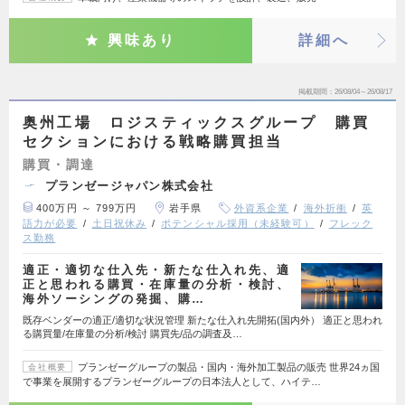
興味あり
詳細へ
掲載期間
26/08/04～26/08/17
奥州工場 ロジスティックスグループ 購買
セクションにおける戦略購買担当
購買・調達
プランゼージャパン株式会社
400万円 ～ 799万円
岩手県
外資系企業
海外折衝
英
語力が必要
土日祝休み
ポテンシャル採用（未経験可）
フレック
ス勤務
適正・適切な仕入先・新たな仕入れ先、適
正と思われる購買・在庫量の分析・検討、
海外ソーシングの発掘、購…
既存ベンダーの適正/適切な状況管理 新たな仕入れ先開拓(国内外） 適正と思われ
る購買量/在庫量の分析/検討 購買先/品の調査及…
プランゼーグループの製品・国内・海外加工製品の販売 世界24ヵ国
会社概要
で事業を展開するプランゼーグループの日本法人として、ハイテ…