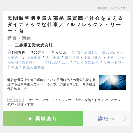
掲載期間
26/08/05～26/08/18
民間航空機用購入部品 購買職／社会を支える
ダイナミックな仕事／フルフレックス・リモ
ート有
購買・調達
三菱重工業株式会社
500万円 ～ 799万円
愛知県
海外展開あり（日系グローバ
ル企業）
上場企業
大手企業
海外折衝
土日祝休み
ポテンシャ
ル採用（未経験可）
年収600万以上
フレックス勤務
リモートワー
ク可能
育児支援制度
弊社は世界中で毎日運航している民間航空機の構造部位を製
造する仕事を担っており、今回求人の業務内容は、その構造
部位製造に必…
エナジー、プラント・インフラ、物流・冷熱・ドライブシステム、
会社概要
航空・防衛・宇宙
興味あり
詳細へ