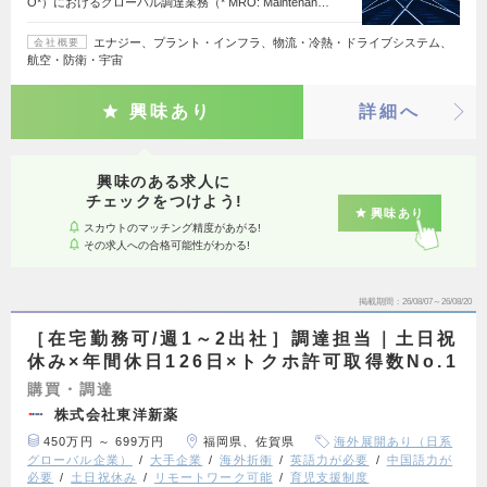
O*）におけるグローバル調達業務（* MRO: Maintenan…
エナジー、プラント・インフラ、物流・冷熱・ドライブシステム、
会社概要
航空・防衛・宇宙
興味あり
詳細へ
興味のある求人に
チェックをつけよう!
興味あり
スカウトのマッチング精度があがる!
その求人への合格可能性がわかる!
掲載期間
26/08/07～26/08/20
［在宅勤務可/週1～2出社］調達担当｜土日祝
休み×年間休日126日×トクホ許可取得数No.1
購買・調達
株式会社東洋新薬
450万円 ～ 699万円
福岡県、佐賀県
海外展開あり（日系
グローバル企業）
大手企業
海外折衝
英語力が必要
中国語力が
必要
土日祝休み
リモートワーク可能
育児支援制度