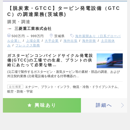
【脱炭素・GTCC】タービン発電設備（GTC
C）の調達業務(茨城県)
購買・調達
三菱重工業株式会社
500万円 ～ 999万円
茨城県
海外展開あり（日系グローバ
ル企業）
上場企業
大手企業
海外出張
海外折衝
土日祝休
み
フレックス勤務
ガスタービンコンバインドサイクル発電設
備(GTCC)の工場での生産、プラントの供
給にあたって必要な物…
(1)工場で製作するガスタービン・蒸気タービン等の素材・部品の調達、および
外注契約業務 (2)発電設備を構成する付帯機器の…
エナジー、プラント・インフラ、物流・冷熱・ドライブシステム、
会社概要
航空・防衛・宇宙
興味あり
詳細へ