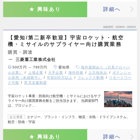
興味あり
詳細へ
掲載期間
26/08/05～26/08/18
【愛知/第二新卒歓迎】宇宙ロケット・航空
機・ミサイルのサプライヤー向け購買業務
購買・調達
三菱重工業株式会社
500万円 ～ 799万円
愛知県
海外展開あり（日系グローバ
ル企業）
上場企業
大手企業
海外折衝
土日祝休み
ポテンシャ
ル採用（未経験可）
年収600万以上
フレックス勤務
リモートワー
ク可能
育児支援制度
宇宙ロケット事業・防衛向け航空機・ミサイルにおけるサプ
ライヤー向け購買業務全般をご担当頂きます。 当調達部門
は、プロジェク…
エナジー、プラント・インフラ、物流・冷熱・ドライブシステム、
会社概要
航空・防衛・宇宙
興味あり
詳細へ