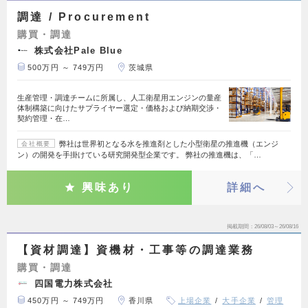
調達 / Procurement
購買・調達
株式会社Pale Blue
500万円 ～ 749万円
茨城県
生産管理・調達チームに所属し、人工衛星用エンジンの量産
体制構築に向けたサプライヤー選定・価格および納期交渉・
契約管理・在…
弊社は世界初となる水を推進剤とした小型衛星の推進機（エンジ
会社概要
ン）の開発を手掛けている研究開発型企業です。 弊社の推進機は、「…
興味あり
詳細へ
掲載期間
26/08/03～26/08/16
【資材調達】資機材・工事等の調達業務
購買・調達
四国電力株式会社
450万円 ～ 749万円
香川県
上場企業
大手企業
管理