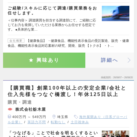
ご経験/スキルに応じて調達/購買業務をお
任せします。
＜仕事内容＞ 調達購買を担当する調達部にて、ご経験に応
じてお力を発揮していただける業務からお任せする想定で
す。 ●具体的な業…
【健康食品】 ・健康食品、機能性表示食品の受託製造、販売 ・健康
会社概要
食品、機能性表示食品対応素材の研究、開発、販売 【トクホ】 ・ト…
興味あり
詳細へ
掲載期間
26/08/07～26/08/20
【購買職】創業100年以上の安定企業/会社と
仕入先様をつなぐ橋渡し！年休125日以上
購買・調達
株式会社栃木屋
400万円 ～ 549万円
埼玉県
海外展開あり（日系グローバ
ル企業）
英語力不問
転勤なし
土日祝休み
「つなげる」ことで社会を明るくするとい