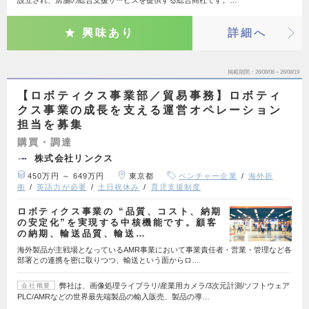
設立され、店舗の総合支援サービスを提供する総合商社です。…
興味あり
詳細へ
掲載期間
26/08/06～26/08/19
【ロボティクス事業部／貿易事務】ロボティ
クス事業の成長を支える運営オペレーション
担当を募集
購買・調達
株式会社リンクス
450万円 ～ 649万円
東京都
ベンチャー企業
海外折
衝
英語力が必要
土日祝休み
育児支援制度
ロボティクス事業の “品質、コスト、納期
の安定化”を実現する中核機能です。顧客
の納期、輸送品質、輸送…
海外製品が主戦場となっているAMR事業において事業責任者・営業・管理など各
部署との連携を密に取りつつ、輸送という面からロ…
弊社は、画像処理ライブラリ/産業用カメラ/3次元計測/ソフトウェア
会社概要
PLC/AMRなどの世界最先端製品の輸入販売、製品の導…