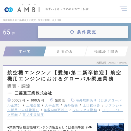
若手ハイキャリアのスカウト転職
直接募集企業の掲載求人の購買・調達の転職・求人情報
65
条件変更
件
すべて
新着のみ
掲載終了間近
掲載期間
26/08/07～26/08/20
航空機エンジン／【愛知/第二新卒歓迎】航空
機用エンジンにおけるグローバル調達業務
購買・調達
三菱重工業株式会社
500万円 ～ 999万円
愛知県
海外展開あり（日系グローバ
ル企業）
上場企業
大手企業
海外折衝
土日祝休み
ポテンシャ
ル採用（未経験可）
年収600万以上
フレックス勤務
リモートワー
ク可能
育児支援制度
■業務内容 航空機用エンジンの製造もしくは整備事業（MR