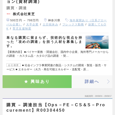
ョン(資材調達)
購買・調達
株式会社東芝
500万円 ～ 799万円
神奈川県
海外展開あり（日系グロー
バル企業）
大手企業
土日祝休み
フレックス勤務
副業してもO
K
育児支援制度
単なる購買に留まらず、技術的な視点を持
った「攻めの調達」を担う人材を募集しま
す。
【業務内容】 ■バイヤー業務 ・関連会社、国内中小企業、海外専門メーカーから
の調達 ・カスタム品・カタログ品の調達 ・契…
■ 社会インフラ事業関連の製品・システムの開発・製造・販売・サ
会社概要
ービス ■ エネルギー（火力・再生可能エネルギー・送配電・原…
興味あり
詳細へ
掲載期間
26/08/04～26/08/17
購買 – 調達担当【Ops－FE－CS＆S－Pro
curement】R00304450