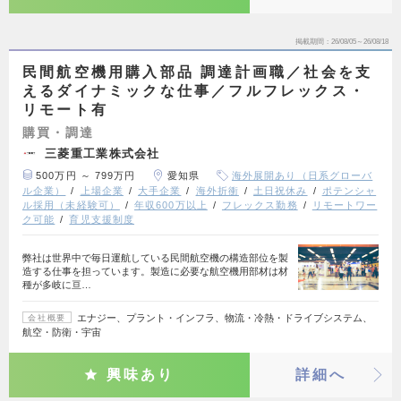
掲載期間
26/08/05～26/08/18
民間航空機用購入部品 調達計画職／社会を支
えるダイナミックな仕事／フルフレックス・
リモート有
購買・調達
三菱重工業株式会社
500万円 ～ 799万円
愛知県
海外展開あり（日系グローバ
ル企業）
上場企業
大手企業
海外折衝
土日祝休み
ポテンシャ
ル採用（未経験可）
年収600万以上
フレックス勤務
リモートワー
ク可能
育児支援制度
弊社は世界中で毎日運航している民間航空機の構造部位を製
造する仕事を担っています。製造に必要な航空機用部材は材
種が多岐に亘…
エナジー、プラント・インフラ、物流・冷熱・ドライブシステム、
会社概要
航空・防衛・宇宙
興味あり
詳細へ