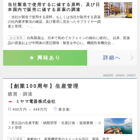
当社製造で使用するに値する原料、及び日
本国内で販売に値する原薬の調達
・当社が製造で使用する原料、もしくは当社が販売する原薬
の社内要求事項の確認、及び要求に見合ったサプライヤー調
査と管理。 ・…
白鳥製薬は、日本で初めてカフェインの抽出に成功し、以来、医薬
会社概要
品の原薬および中間体の受託開発・製造を中心に、機能性有機化合…
興味あり
詳細へ
掲載期間
26/08/04～26/08/17
【創業100周年】生産管理
購買・調達
ミヤマ電器株式会社
400万円 ～ 449万円
東京都
・受注品の生産手配 ・納期管理 ・生産計画 ・貿易業務 ・コ
スト管理
車載向け、産業機器等のスイッチを設計、製造、販売
会社概要