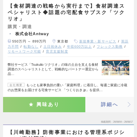
【食材調達の戦略から実行まで】食材調達ス
ペシャリスト◆話題の宅配食サブスク「ツク
リオ」
購買・調達
株式会社Antway
550万円 ～ 899万円
東京都
新規事業・新サービス
英語
力不問
転勤なし
土日祝休み
年収600万以上
フレックス勤務
リモートワーク可能
育児支援制度
弊社サービス「Tsukulio ツクリオ」の味の土台を支える食材
調達のスペシャリストとして、戦略的なパートナー選定から
品…
もっとも家事負担の重い「家庭料理」に着目し、毎週ご家庭に冷蔵
会社概要
のお惣菜をお届けする宅食サービス 「つくりおき.jp」を提供…
興味あり
詳細へ
掲載期間
26/08/04～26/08/17
【川崎勤務】防衛事業における管理系ポジシ