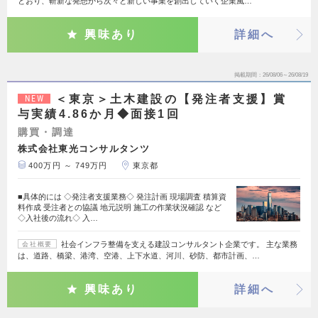
とおり、斬新な発想から次々と新しい事業を創出していく企業風…
興味あり
詳細へ
掲載期間
26/08/06～26/08/19
＜東京＞土木建設の【発注者支援】賞
NEW
与実績4.86か月◆面接1回
購買・調達
株式会社東光コンサルタンツ
400万円 ～ 749万円
東京都
■具体的には ◇発注者支援業務◇ 発注計画 現場調査 積算資
料作成 受注者との協議 地元説明 施工の作業状況確認 など
◇入社後の流れ◇ 入…
社会インフラ整備を支える建設コンサルタント企業です。 主な業務
会社概要
は、道路、橋梁、港湾、空港、上下水道、河川、砂防、都市計画、…
興味あり
詳細へ