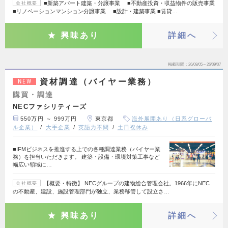
■新築アパート建築・分譲事業 ■不動産投資・収益物件の販売事業
会社概要
■リノベーションマンション分譲事業 ■設計・建築事業 ■賃貸…
興味あり
詳細へ
掲載期間
26/08/05～26/09/07
資材調達（バイヤー業務）
NEW
購買・調達
NECファシリティーズ
550万円 ～ 999万円
東京都
海外展開あり（日系グローバ
ル企業）
大手企業
英語力不問
土日祝休み
■IFMビジネスを推進する上での各種調達業務（バイヤー業
務）を担当いただきます。 建築・設備・環境対策工事など
幅広い領域に…
【概要・特徴】 NECグループの建物総合管理会社。1966年にNEC
会社概要
の不動産、建設、施設管理部門が独立、業務移管して設立さ…
興味あり
詳細へ