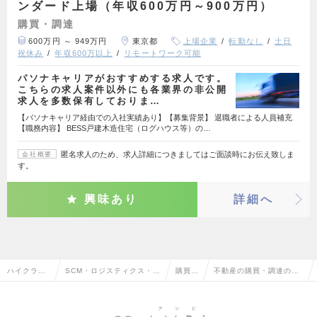
ンダード上場（年収600万円～900万円）
購買・調達
600万円 ～ 949万円
東京都
上場企業
転勤なし
土日
祝休み
年収600万以上
リモートワーク可能
パソナキャリアがおすすめする求人です。
こちらの求人案件以外にも各業界の非公開
求人を多数保有しておりま…
【パソナキャリア経由での入社実績あり】【募集背景】 退職者による人員補充
【職務内容】 BESS戸建木造住宅（ログハウス等）の…
匿名求人のため、求人詳細につきましてはご面談時にお伝え致しま
会社概要
す。
興味あり
詳細へ
ハイクラス
SCM・ロジスティクス・物
購買・
不動産の購買・調達の転
求人TOP
流・購買・貿易系
調達
職・求人情報一覧