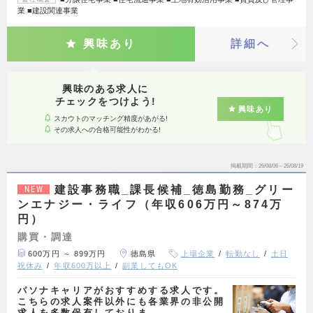
業 ■建設関連事業
興味あり
詳細へ
興味のある求人に
チェックをつけよう!
興味あり
スカウトのマッチング精度があがる!
その求人への合格可能性がわかる!
掲載期間
26/08/06～26/08/19
建設事務職_課長候補_徳島勤務_グリー
NEW
ンエナジー・ライフ（年収606万円～874万
円）
購買・調達
600万円 ～ 899万円
徳島県
上場企業
転勤なし
土日
祝休み
年収600万以上
副業してもOK
パソナキャリアがおすすめする求人です。
こちらの求人案件以外にも各業界の非公開
求人を多数保有しておりま…