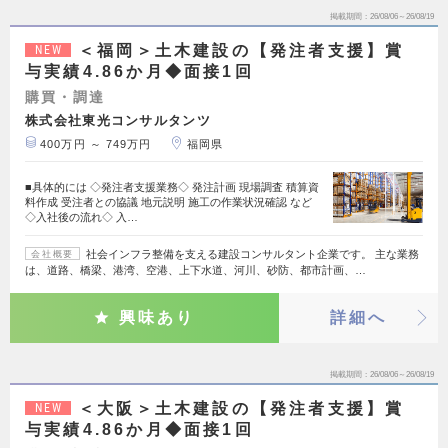
掲載期間
26/08/06～26/08/19
＜福岡＞土木建設の【発注者支援】賞
NEW
与実績4.86か月◆面接1回
購買・調達
株式会社東光コンサルタンツ
400万円 ～ 749万円
福岡県
■具体的には ◇発注者支援業務◇ 発注計画 現場調査 積算資
料作成 受注者との協議 地元説明 施工の作業状況確認 など
◇入社後の流れ◇ 入…
社会インフラ整備を支える建設コンサルタント企業です。 主な業務
会社概要
は、道路、橋梁、港湾、空港、上下水道、河川、砂防、都市計画、…
興味あり
詳細へ
掲載期間
26/08/06～26/08/19
＜大阪＞土木建設の【発注者支援】賞
NEW
与実績4.86か月◆面接1回