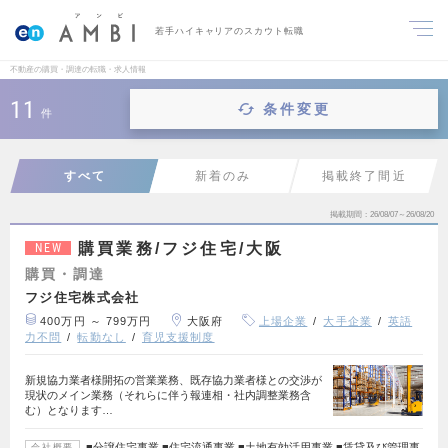
若手ハイキャリアのスカウト転職
不動産の購買・調達の転職・求人情報
11
条件変更
件
すべて
新着のみ
掲載終了間近
掲載期間
26/08/07～26/08/20
購買業務/フジ住宅/大阪
NEW
購買・調達
フジ住宅株式会社
400万円 ～ 799万円
大阪府
上場企業
大手企業
英語
力不問
転勤なし
育児支援制度
新規協力業者様開拓の営業業務、既存協力業者様との交渉が
現状のメイン業務（それらに伴う報連相・社内調整業務含
む）となります…
■分譲住宅事業 ■住宅流通事業 ■土地有効活用事業 ■賃貸及び管理事
会社概要