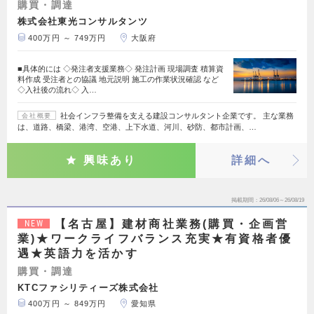
購買・調達
株式会社東光コンサルタンツ
400万円 ～ 749万円
大阪府
■具体的には ◇発注者支援業務◇ 発注計画 現場調査 積算資
料作成 受注者との協議 地元説明 施工の作業状況確認 など
◇入社後の流れ◇ 入…
社会インフラ整備を支える建設コンサルタント企業です。 主な業務
会社概要
は、道路、橋梁、港湾、空港、上下水道、河川、砂防、都市計画、…
興味あり
詳細へ
掲載期間
26/08/06～26/08/19
【名古屋】建材商社業務(購買・企画営
NEW
業)★ワークライフバランス充実★有資格者優
遇★英語力を活かす
購買・調達
KTCファシリティーズ株式会社
400万円 ～ 849万円
愛知県