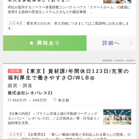
同社が提供するソーラー発電搭載コンパクトハウス「スマートホーム」の建築に
使用する資材の受発注システム入力などの建設事務、…
匿名求人のため、求人詳細につきましてはご面談時にお伝え致しま
会社概要
す。
興味あり
詳細へ
掲載期間
26/08/06～26/08/19
【東京】資材課/年間休日123日/充実の
NEW
福利厚生で働きやすさ◎/WLB◎
購買・調達
株式会社レオパレス21
450万円 ～ 649万円
東京都
【仕事の内容】 ～プライム市場上場の不動産リーディング
カンパニー「レオパレス21」／土日祝休み／寮・社宅あり／
福利厚生充実…
【企業理念】 「新しい価値の創造と笑顔あふれる暮らしの想造」 の
会社概要