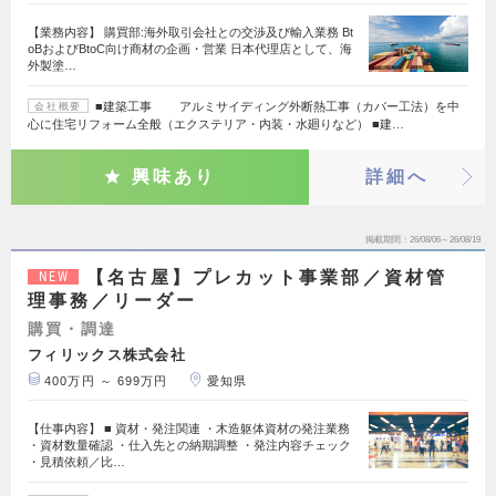
【業務内容】 購買部:海外取引会社との交渉及び輸入業務 Bt
oBおよびBtoC向け商材の企画・営業 日本代理店として、海
外製塗…
■建築工事 アルミサイディング外断熱工事（カバー工法）を中
会社概要
心に住宅リフォーム全般（エクステリア・内装・水廻りなど） ■建…
興味あり
詳細へ
掲載期間
26/08/06～26/08/19
【名古屋】プレカット事業部／資材管
NEW
理事務／リーダー
購買・調達
フィリックス株式会社
400万円 ～ 699万円
愛知県
【仕事内容】 ■ 資材・発注関連 ・木造躯体資材の発注業務
・資材数量確認 ・仕入先との納期調整 ・発注内容チェック
・見積依頼／比…