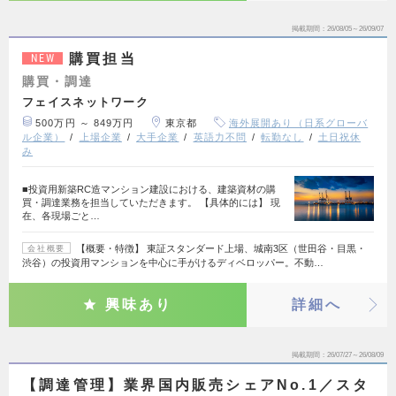
掲載期間
26/08/05～26/09/07
購買担当
NEW
購買・調達
フェイスネットワーク
500万円 ～ 849万円
東京都
海外展開あり（日系グローバ
ル企業）
上場企業
大手企業
英語力不問
転勤なし
土日祝休
み
■投資用新築RC造マンション建設における、建築資材の購
買・調達業務を担当していただきます。 【具体的には】 現
在、各現場ごと…
【概要・特徴】 東証スタンダード上場、城南3区（世田谷・目黒・
会社概要
渋谷）の投資用マンションを中心に手がけるディベロッパー。不動…
興味あり
詳細へ
掲載期間
26/07/27～26/08/09
【調達管理】業界国内販売シェアNo.1／スタ