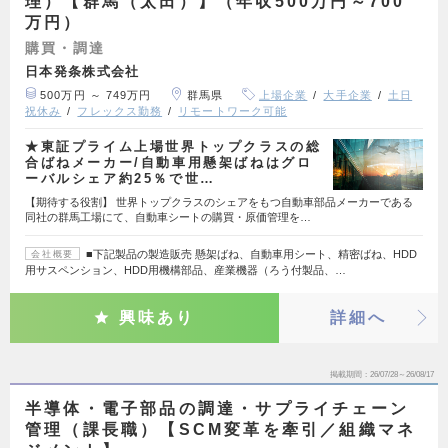
理）【群馬（太田）】（年収500万円～700
万円）
購買・調達
日本発条株式会社
500万円 ～ 749万円
群馬県
上場企業
大手企業
土日
祝休み
フレックス勤務
リモートワーク可能
★東証プライム上場世界トップクラスの総
合ばねメーカー/自動車用懸架ばねはグロ
ーバルシェア約25％で世…
【期待する役割】 世界トップクラスのシェアをもつ自動車部品メーカーである
同社の群馬工場にて、自動車シートの購買・原価管理を…
■下記製品の製造販売 懸架ばね、自動車用シート、精密ばね、HDD
会社概要
用サスペンション、HDD用機構部品、産業機器（ろう付製品、…
興味あり
詳細へ
掲載期間
26/07/28～26/08/17
半導体・電子部品の調達・サプライチェーン
管理（課長職）【SCM変革を牽引／組織マネ