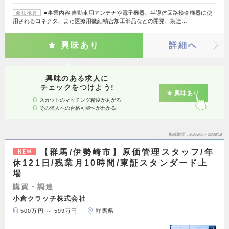
■事業内容 自動車用アンテナや電子機器、半導体回路検査機器に使
会社概要
用されるコネクタ、また医療用微細精密加工部品などの開発、製造…
興味あり
詳細へ
興味のある求人に
チェックをつけよう!
興味あり
スカウトのマッチング精度があがる!
その求人への合格可能性がわかる!
掲載期間
26/08/06～26/08/19
【群馬/伊勢崎市】原価管理スタッフ/年
NEW
休121日/残業月10時間/東証スタンダード上
場
購買・調達
小倉クラッチ株式会社
500万円 ～ 599万円
群馬県