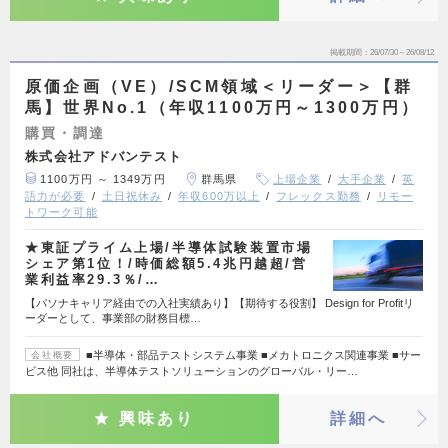
掲載期間
26/07/30～26/08/12
原価企画（VE）/SCM領域＜リーダー＞【群
馬】世界No.1（年収1100万円～1300万円）
購買・調達
株式会社アドバンテスト
1100万円 ～ 1349万円
群馬県
上場企業
大手企業
英
語力が必要
土日祝休み
年収600万以上
フレックス勤務
リモー
トワーク可能
★東証プライム上場/半導体試験装置市場
シェア第1位！/時価総額5.4兆円越超/営
業利益率29.3％/…
【パソナキャリア経由での入社実績あり】【期待する役割】 Design for Profitリ
ーダーとして、事業部の財務目標…
■半導体・部品テストシステム事業 ■メカトロニクス関連事業 ■サー
会社概要
ビス他 同社は、半導体テストソリューションのグローバル・リー…
興味あり
詳細へ