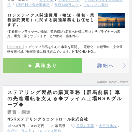
済
1億円以上資金調達済
年収600万以上
フレックス勤務
ロジスティクス関連費用（輸送・梱包・業
務委託費用）に関する調達業務をお任せし
ます。
(1)新規サプライヤーの発掘、契約締結 (2)要求仕様に基づくサプライヤーの選
定、選定に伴うサプライヤーとの価格・諸条件の…
モビリティ部品を中心に事業を展開し、電動化・自動運転・安全運
会社概要
転支援領域で技術開発に取り組んでいます。HITACHIとHO…
興味あり
詳細へ
掲載期間
26/07/31～26/08/20
ステアリング製品の購買業務【群馬前橋】車
の先進運転を支える◆プライム上場NSKグル
ープ◆
購買・調達
NSKステアリング＆コントロール株式会社
550万円 ～ 849万円
群馬県
英語力不問
土日祝休み
年収600万以上
フレックス勤務