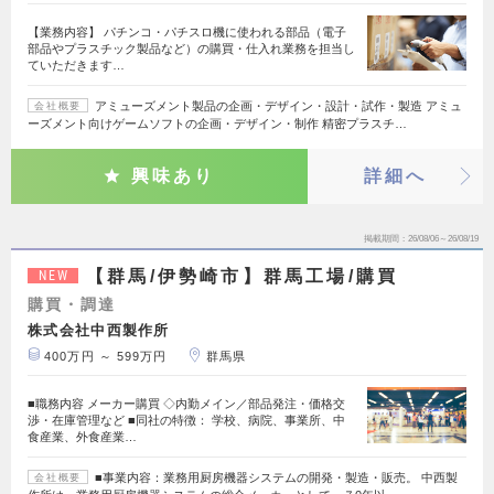
【業務内容】 パチンコ・パチスロ機に使われる部品（電子
部品やプラスチック製品など）の購買・仕入れ業務を担当し
ていただきます…
アミューズメント製品の企画・デザイン・設計・試作・製造 アミュ
会社概要
ーズメント向けゲームソフトの企画・デザイン・制作 精密プラスチ…
興味あり
詳細へ
掲載期間
26/08/06～26/08/19
【群馬/伊勢崎市】群馬工場/購買
NEW
購買・調達
株式会社中西製作所
400万円 ～ 599万円
群馬県
■職務内容 メーカー購買 ◇内勤メイン／部品発注・価格交
渉・在庫管理など ■同社の特徴： 学校、病院、事業所、中
食産業、外食産業…
■事業内容：業務用厨房機器システムの開発・製造・販売。 中西製
会社概要