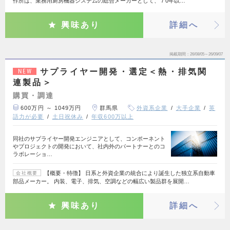
作所は、業務用厨房機器システムの総合メーカーとして、７0年以…
興味あり
詳細へ
掲載期間
26/08/05～26/09/07
サプライヤー開発・選定＜熱・排気関
NEW
連製品＞
購買・調達
600万円 ～ 1049万円
群馬県
外資系企業
大手企業
英
語力が必要
土日祝休み
年収600万以上
同社のサプライヤー開発エンジニアとして、コンポーネント
やプロジェクトの開発において、社内外のパートナーとのコ
ラボレーショ…
【概要・特徴】 日系と外資企業の統合により誕生した独立系自動車
会社概要
部品メーカー。 内装、電子、排気、空調などの幅広い製品群を展開…
興味あり
詳細へ