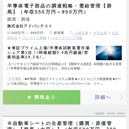
半導体電子部品の調達戦略・需給管理【群
馬】（年収550万円～950万円）
購買・調達
株式会社アドバンテスト
550万円 ～ 999万円
群馬県
上場企業
大手企業
土日
祝休み
フレックス勤務
リモートワーク可能
★東証プライム上場/半導体試験装置市場
シェア第1位！/時価総額5.4兆円越超/営
業利益率29.3％/…
【パソナキャリア経由での入社実績あり】【期待する役割】 AI需要の拡大を背景
に半導体市場は急成長を続けており、当社も生産能…
■半導体・部品テストシステム事業 ■メカトロニクス関連事業 ■サー
会社概要
ビス他 同社は、半導体テストソリューションのグローバル・リー…
興味あり
詳細へ
掲載期間
26/07/30～26/08/12
※自動車シートの生産管理（購買・原価管