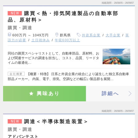
掲載期間
26/08/05～26/09/07
購買＜熱・排気関連製品の自動車部
NEW
品、原材料＞
購買・調達
600万円 ～ 1049万円
群馬県
外資系企業
大手企業
英
語力が必要
土日祝休み
年収600万以上
同社の購買スペシャリストとして、自動車部品、原材料、お
よび関連サービスの調達を担当し、コスト、品質、リードタ
イムの最適化…
【概要・特徴】 日系と外資企業の統合により誕生した独立系自動車
会社概要
部品メーカー。 内装、電子、排気、空調などの幅広い製品群を展開…
興味あり
詳細へ
掲載期間
26/08/05～26/09/07
調達＜半導体製造装置＞
NEW
購買・調達
アドバンテスト