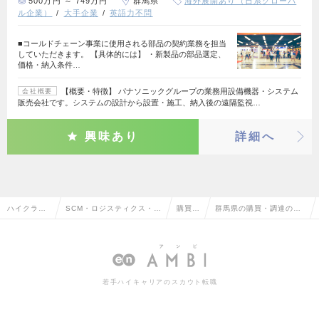
500万円 ～ 749万円
群馬県
海外展開あり（日系グローバ
ル企業）
大手企業
英語力不問
■コールドチェーン事業に使用される部品の契約業務を担当
していただきます。 【具体的には】 ・新製品の部品選定、
価格・納入条件…
【概要・特徴】 パナソニックグループの業務用設備機器・システム
会社概要
販売会社です。システムの設計から設置・施工、納入後の遠隔監視…
興味あり
詳細へ
ハイクラス
SCM・ロジスティクス・物
購買・
群馬県の購買・調達の転
求人TOP
流・購買・貿易系
調達
職・求人情報一覧
若手ハイキャリアのスカウト転職