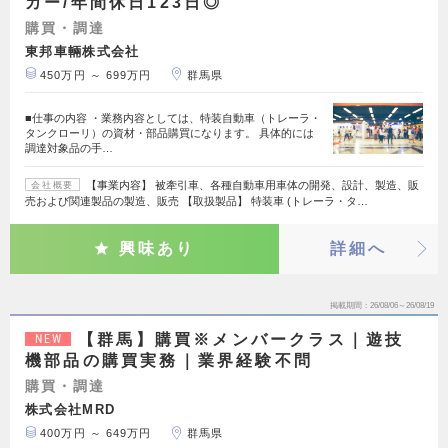
カー/年間休日123日◎
購買・調達
東邦車輛株式会社
450万円 ～ 699万円
群馬県
■仕事の内容 ・業務内容としては、特装自動車（トレーラ・
タンクローリ）の資材・部品購買になります。 具体的には
調達対象品の手…
【事業内容】 被牽引車、各種自動車用車体の開発、設計、製造、販
会社概要
売および関連製品の製造、販売 【取扱製品】 特装車 (トレーラ・タ…
興味あり
詳細へ
掲載期間
26/08/06～26/08/19
【群馬】購買※メンバークラス｜遊技
NEW
機部品の購買実務｜業界経験不問
購買・調達
株式会社MRD
400万円 ～ 649万円
群馬県