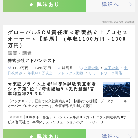
興味あり
詳細へ
掲載期間
26/07/30～26/08/12
グローバルSCM責任者＜新製品立上プロセス
オーナー＞【群馬】（年収1100万円～1300
万円）
購買・調達
株式会社アドバンテスト
1100万円 ～ 1349万円
群馬県
上場企業
大手企業
土
日祝休み
年収600万以上
フレックス勤務
リモートワーク可能
★東証プライム上場/半導体試験装置市場
シェア第1位！/時価総額5.4兆円越超/営
業利益率29.3％/…
【パソナキャリア経由での入社実績あり】【期待する役割】 プロダクトロール
オーバープロセスオーナーは、全事業部で共通して使用…
■半導体・部品テストシステム事業 ■メカトロニクス関連事業 ■サー
会社概要
ビス他 同社は、半導体テストソリューションのグローバル・リー…
興味あり
詳細へ