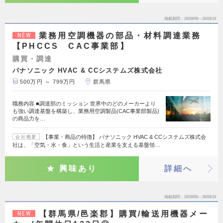
掲載期間
26/08/06～26/08/19
業務用空調機器の部品・材料調達業務
NEW
【PHCCS CAC事業部】
購買・調達
パナソニック HVAC & CCシステムズ株式会社
500万円 ～ 799万円
群馬県
職務内容 ■調達部のミッション 世界中のどのメーカーより
も強い調達基盤を構築し、業務用空調製品(CAC事業部製品)
の商品力を…
【事業・商品の特徴】 パナソニック HVAC & CCシステムズ株式会
会社概要
社は、「空気・水・食」という生活と産業を支える基盤領…
興味あり
詳細へ
掲載期間
26/08/06～26/08/19
【群馬県/邑楽郡】購買/輸送用機器メー
NEW