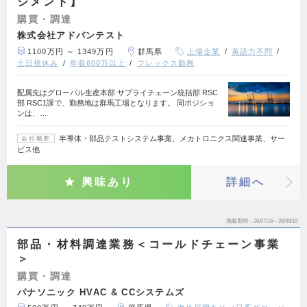
ジメント】
購買・調達
株式会社アドバンテスト
1100万円 ～ 1349万円
群馬県
上場企業
英語力不問
土日祝休み
年収600万以上
フレックス勤務
配属先はグローバル生産本部 サプライチェーン統括部 RSC
部 RSC1課で、勤務地は群馬工場となります。 同ポジショ
ンは、…
半導体・部品テストシステム事業、メカトロニクス関連事業、サー
会社概要
ビス他
興味あり
詳細へ
掲載期間
26/07/16～26/08/19
部品・材料調達業務＜コールドチェーン事業
＞
購買・調達
パナソニック HVAC & CCシステムズ