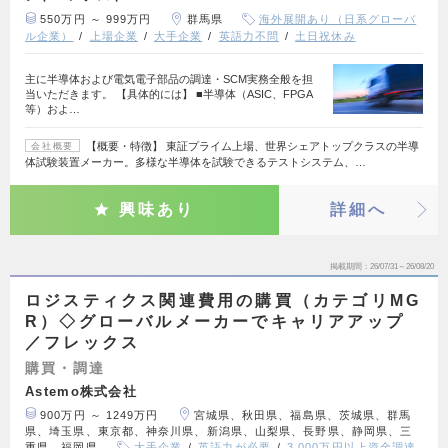
550万円 ～ 999万円
群馬県
海外展開あり（日系グローバ
ル企業）
上場企業
大手企業
英語力不問
土日祝休み
主に半導体および電気電子部品の調達・SCM実務全般を担
当いただきます。 【具体的には】 ■半導体（ASIC、FPGA
等）およ…
【概要・特徴】 東証プライム上場、世界シェアトップクラスの半導
会社概要
体試験装置メーカー。多様な半導体を試験できるテストシステム、…
興味あり
詳細へ
掲載期間
26/07/31～26/08/20
ロジスティクス関連費用の購買（カテゴリMG
R）◇グローバルメーカーでキャリアアップ
／フレックス
購買・調達
Astemo株式会社
900万円 ～ 1249万円
宮城県、秋田県、福島県、茨城県、群馬
県、埼玉県、東京都、神奈川県、新潟県、山梨県、長野県、静岡県、三
重県、福岡県
大手企業
英語力が必要
3,000万円以上資金調達