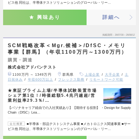
ビス他 同社は、半導体テストソリューションのグローバル・リー…
興味あり
詳細へ
掲載期間
26/07/30～26/08/12
SCM戦略改革＜Mgr.候補＞/DfSC・メモリ
事業【群馬】（年収1100万円～1300万円）
購買・調達
株式会社アドバンテスト
1100万円 ～ 1349万円
群馬県
上場企業
大手企業
土
日祝休み
年収600万以上
フレックス勤務
リモートワーク可能
★東証プライム上場/半導体試験装置市場
シェア第1位！/時価総額5.4兆円越超/営
業利益率29.3％/…
【パソナキャリア経由での入社実績あり】【期待する役割】 ・Design for Supply
Chain（DfSC）Lea…
■半導体・部品テストシステム事業 ■メカトロニクス関連事業 ■サー
会社概要
ビス他 同社は、半導体テストソリューションのグローバル・リー…