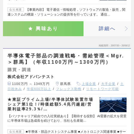
【事業内容】 電子通信・情報処理，ソフトウェアの製造・販売，関
会社概要
連システムの構築・ソリューションの提供等を行っています。 通信…
興味あり
詳細へ
掲載期間
26/07/30～26/08/12
半導体電子部品の調達戦略・需給管理＜Mgr.
＞群馬】（年収1100万円～1300万円）
購買・調達
株式会社アドバンテスト
1100万円 ～ 1349万円
群馬県
上場企業
大手企業
土
日祝休み
年収600万以上
フレックス勤務
リモートワーク可能
★東証プライム上場/半導体試験装置市場
シェア第1位！/時価総額5.4兆円越超/営
業利益率29.3％/…
【パソナキャリア経由での入社実績あり】【期待する役割】 AI需要の拡大を背景
に半導体市場は急成長を続けており、当社も生産能…
■半導体・部品テストシステム事業 ■メカトロニクス関連事業 ■サー
会社概要