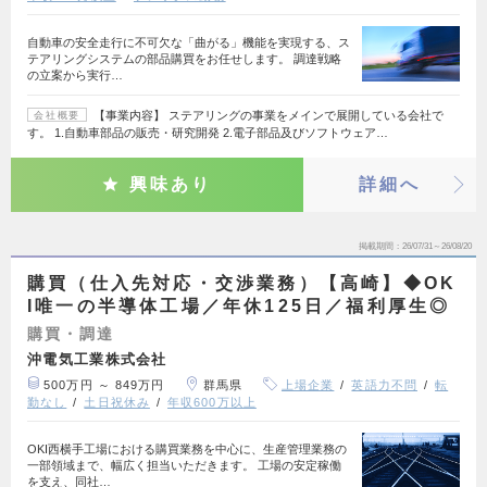
自動車の安全走行に不可欠な「曲がる」機能を実現する、ス
テアリングシステムの部品購買をお任せします。 調達戦略
の立案から実行…
【事業内容】 ステアリングの事業をメインで展開している会社で
会社概要
す。 1.自動車部品の販売・研究開発 2.電子部品及びソフトウェア…
興味あり
詳細へ
掲載期間
26/07/31～26/08/20
購買（仕入先対応・交渉業務）【高崎】◆OK
I唯一の半導体工場／年休125日／福利厚生◎
購買・調達
沖電気工業株式会社
500万円 ～ 849万円
群馬県
上場企業
英語力不問
転
勤なし
土日祝休み
年収600万以上
OKI西横手工場における購買業務を中心に、生産管理業務の
一部領域まで、幅広く担当いただきます。 工場の安定稼働
を支え、同社…