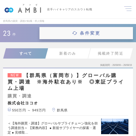
若手ハイキャリアのスカウト転職
群馬県の購買・調達の転職・求人情報
23
条件変更
件
すべて
新着のみ
掲載終了間近
掲載期間
26/08/06～26/08/19
【群馬県（富岡市）】グローバル購
NEW
買・調達 ※海外駐在あり※ ◎東証プライ
ム上場
購買・調達
株式会社ヨコオ
550万円 ～ 949万円
群馬県
＜【海外購買・調達】グローバルサプライチェーン強化を担
う調達担当＞ 【業務内容】 ● 新規サプライヤーの探索・選
定 ● 見積取…