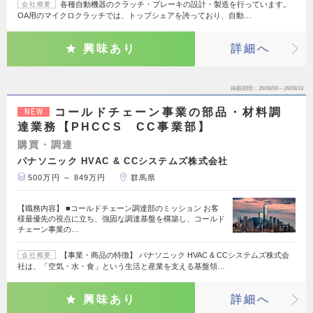
各種自動機器のクラッチ・ブレーキの設計・製造を行っています。
会社概要
OA用のマイクロクラッチでは、トップシェアを誇っており、自動…
興味あり
詳細へ
掲載期間
26/08/06～26/08/19
コールドチェーン事業の部品・材料調
NEW
達業務【PHCCS CC事業部】
購買・調達
パナソニック HVAC & CCシステムズ株式会社
500万円 ～ 849万円
群馬県
【職務内容】 ■コールドチェーン調達部のミッション お客
様最優先の視点に立ち、強固な調達基盤を構築し、コールド
チェーン事業の…
【事業・商品の特徴】 パナソニック HVAC & CCシステムズ株式会
会社概要
社は、「空気・水・食」という生活と産業を支える基盤領…
興味あり
詳細へ