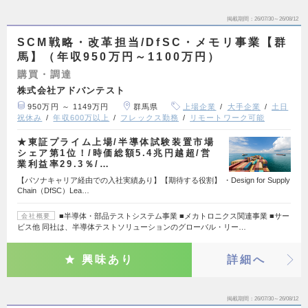
掲載期間
26/07/30～26/08/12
SCM戦略・改革担当/DfSC・メモリ事業【群
馬】（年収950万円～1100万円）
購買・調達
株式会社アドバンテスト
950万円 ～ 1149万円
群馬県
上場企業
大手企業
土日
祝休み
年収600万以上
フレックス勤務
リモートワーク可能
★東証プライム上場/半導体試験装置市場
シェア第1位！/時価総額5.4兆円越超/営
業利益率29.3％/…
【パソナキャリア経由での入社実績あり】【期待する役割】 ・Design for Supply
Chain（DfSC）Lea…
■半導体・部品テストシステム事業 ■メカトロニクス関連事業 ■サー
会社概要
ビス他 同社は、半導体テストソリューションのグローバル・リー…
興味あり
詳細へ
掲載期間
26/07/30～26/08/12