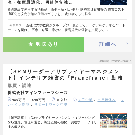
流・在庫最適化、供給体制強…
介護施設で使用する消耗品・衛生用品・日用品・医療関連資材等の 購買コスト
適正化と安定供給の仕組みづくりを、 責任者として推進…
当社は大手教育系グループの一員として、「ケアをケアするパート
会社概要
ナー」を掲げ、 医療・介護・障がい・保育施設の運営を支援してい…
興味あり
詳細へ
掲載期間
26/07/30～26/08/12
【SRMリーダー／サプライヤーマネジメン
ト】インテリア雑貨の「Francfranc」勤務
購買・調達
株式会社アインファーマシーズ
400万円 ～ 549万円
東京都
大手企業
土日祝休み
フ
レックス勤務
リモートワーク可能
【業務詳細】：(1)サプライヤーマネジメント：ソーシング
から選定、管理を通じ、調達基盤の強化、調達ポートフォリ
オの最適化…