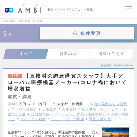
若手ハイキャリアのスカウト転職
医療の購買・調達の転職・求人情報
5
条件変更
件
すべて
新着のみ
掲載終了間近
掲載期間
26/08/07～26/08/20
【直接材の調達購買スタッフ】大手グ
NEW
ローバル医療機器メーカー/コロナ禍において
増収増益
購買・調達
600万円 ～ 799万円
東京都、静岡県
海外展開あり（日系
グローバル企業）
上場企業
大手企業
新規事業・新サービス
英
語力が必要
土日祝休み
ポテンシャル採用（未経験可）
年収600万
以上
フレックス勤務
リモートワーク可能
育児支援制度
直接材ソーシング部門を強化し、調達活動の集約化・一元化
によりソーシング活動の高質化、契約取引条件を最適化す