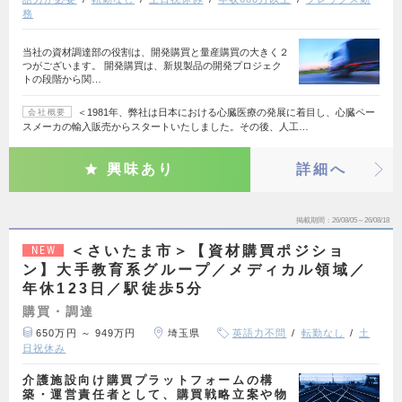
務
当社の資材調達部の役割は、開発購買と量産購買の大きく２
つがございます。 開発購買は、新規製品の開発プロジェク
トの段階から関…
＜1981年、弊社は日本における心臓医療の発展に着目し、心臓ペー
会社概要
スメーカの輸入販売からスタートいたしました。その後、人工…
興味あり
詳細へ
掲載期間
26/08/05～26/08/18
＜さいたま市＞【資材購買ポジショ
NEW
ン】大手教育系グループ／メディカル領域／
年休123日／駅徒歩5分
購買・調達
650万円 ～ 949万円
埼玉県
英語力不問
転勤なし
土
日祝休み
介護施設向け購買プラットフォームの構
築・運営責任者として、購買戦略立案や物