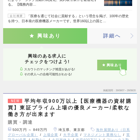
る。 【職務内容…
「医療を通じて社会に貢献する」という理念を掲げ、100年の歴史
会社概要
を持つ、日本発の医療機器メーカーです。世界160以上の国と…
興味あり
詳細へ
興味のある求人に
チェックをつけよう!
興味あり
スカウトのマッチング精度があがる!
その求人への合格可能性がわかる!
掲載期間
26/08/07～26/08/20
平均年収900万以上【医療機器の資材購
NEW
買】東証プライム上場の優良メーカー/柔軟な
働き方が出来ます
購買・調達
500万円 ～ 849万円
埼玉県、東京都
海外展開あり（日系
グローバル企業）
上場企業
大手企業
マネジメント業務なし
英
語力が必要
転勤なし
土日祝休み
年収600万以上
フレックス勤