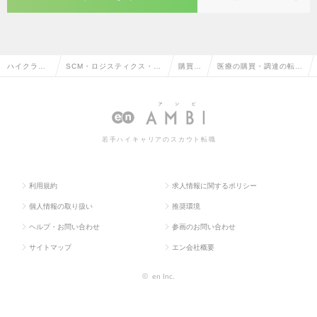
ハイクラス
SCM・ロジスティクス・物
購買・
医療の購買・調達の転
求人TOP
流・購買・貿易系
調達
職・求人情報一覧
若手ハイキャリアのスカウト転職
利用規約
求人情報に関するポリシー
個人情報の取り扱い
推奨環境
ヘルプ・お問い合わせ
参画のお問い合わせ
サイトマップ
エン会社概要
©
en Inc.