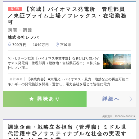
【宮城】バイオマス発電所 管理部員
NEW
／東証プライム上場／フレックス・在宅勤務
可
購買・調達
株式会社レノバ
700万円 ～ 1049万円
宮城県
※I・Uターン歓迎【バイオマス事業本部】石巻ひばり野バイ
オマス発電所 管理部員（勤務地：宮城県石巻市）※株式会
社レノバ雇…
【事業内容】 ■太陽光・バイオマス・風力・地熱などの再生可能エ
会社概要
ネルギーの発電施設を開発・運営し、電力会社を通じて皆様に電力…
興味あり
詳細へ
掲載期間
26/08/06～26/08/19
調達企画・戦略立案担当（管理職）ミドル世
代活躍中◎／サスティナブルな社会の実現す