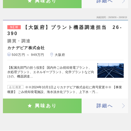
興味あり
詳細へ
掲載期間
26/08/06～26/08/19
【大阪府】プラント機器調達担当 26-
NEW
390
購買・調達
カナデビア株式会社
500万円 ～ 949万円
大阪府
【配属先部門の担う役割】 国内外ごみ焼却発電プラント、
水処理プラント、エネルギープラント、化学プラントなど向
けの、機器調達…
※※2024年10月1日よりカナデビア株式会社に商号変更※※ 【事業
会社概要
概要】 ごみ焼却発電施設、海水淡水化プラント、上下水・汚…
興味あり
詳細へ