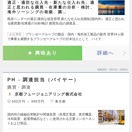
適正・適切な仕入先・新たな仕入れ先、適
正と思われる購買・在庫量の分析・検討、
海外ソーシングの発掘、購…
既存ベンダーの適正/適切な状況管理 新たな仕入れ先開拓(国内外） 適正と思われ
る購買量/在庫量の分析/検討 購買先/品の調査及…
プランゼーグループの製品・国内・海外加工製品の販売 世界24ヵ国
会社概要
で事業を展開するプランゼーグループの日本法人として、ハイテ…
興味あり
詳細へ
掲載期間
26/07/31～26/08/13
PH - 調達担当（バイヤー）
購買・調達
京都フュージョニアリング株式会社
500万円 ～ 999万円
東京都
国内外の核融合実験炉や関連装置（高電圧電源、真空機器、
冷却装置、超電導磁石など）に使用される主要コンポーネン
トおよび部品…