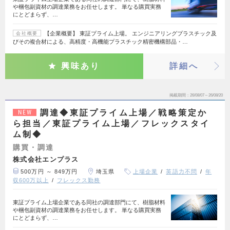
や梱包副資材の調達業務をお任せします。 単なる購買実務
にとどまらず、…
【企業概要】 東証プライム上場。 エンジニアリングプラスチック及
会社概要
びその複合材による、高精度・高機能プラスチック精密機構部品・…
興味あり
詳細へ
掲載期間
26/08/07～26/08/20
調達◆東証プライム上場／戦略策定か
NEW
ら担当／東証プライム上場／フレックスタイ
ム制◆
購買・調達
株式会社エンプラス
500万円 ～ 849万円
埼玉県
上場企業
英語力不問
年
収600万以上
フレックス勤務
東証プライム上場企業である同社の調達部門にて、樹脂材料
や梱包副資材の調達業務をお任せします。 単なる購買実務
にとどまらず、…