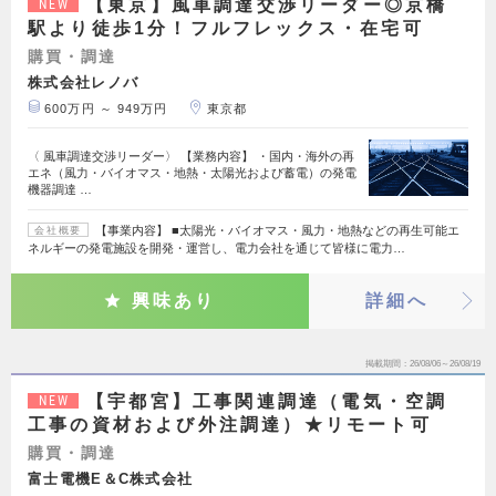
【東京】風車調達交渉リーダー◎京橋
NEW
駅より徒歩1分！フルフレックス・在宅可
購買・調達
株式会社レノバ
600万円 ～ 949万円
東京都
〈 風車調達交渉リーダー〉 【業務内容】 ・国内・海外の再
エネ（風力・バイオマス・地熱・太陽光および蓄電）の発電
機器調達 …
【事業内容】 ■太陽光・バイオマス・風力・地熱などの再生可能エ
会社概要
ネルギーの発電施設を開発・運営し、電力会社を通じて皆様に電力…
興味あり
詳細へ
掲載期間
26/08/06～26/08/19
【宇都宮】工事関連調達（電気・空調
NEW
工事の資材および外注調達）★リモート可
購買・調達
富士電機E＆C株式会社