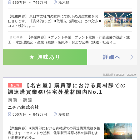
550万円 ～ 749万円
栃木県
【職務内容】 東日本支社内の案件にて以下の調達業務をお
任せします。 【具体的には】 ■取引先（調達先）との交渉 ■
コスト検討およ…
【事業内容】 ■プラント事業：プラント電気・計装設備の設計・施
会社概要
工 ・水処理施設 ・産業（鉄鋼・製紙等）および公共（鉄道・社会イ…
興味あり
詳細へ
掲載期間
26/08/06～26/08/19
【名古屋】購買部における資材課での
NEW
調達購買業務/住宅外壁材国内No.1
購買・調達
ニチハ株式会社
500万円 ～ 849万円
愛知県
【業務内容】 ■購買部における資材課での調達購買業務を担
当します ・セメントや塗料、化学製品等原材料の購買およ
び新規材料の検…