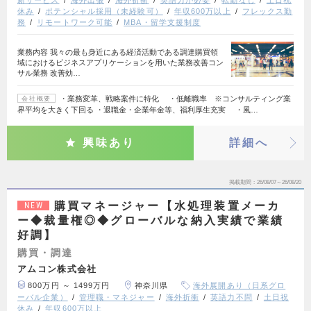
新サービス
海外出張
海外折衝
英語力が必要
転勤なし
土日祝
休み
ポテンシャル採用（未経験可）
年収600万以上
フレックス勤
務
リモートワーク可能
MBA・留学支援制度
業務内容 我々の最も身近にある経済活動である調達購買領
域におけるビジネスアプリケーションを用いた業務改善コン
サル業務 改善効…
・業務変革、戦略案件に特化 ・低離職率 ※コンサルティング業
会社概要
界平均を大きく下回る ・退職金・企業年金等、福利厚生充実 ・風…
興味あり
詳細へ
掲載期間
26/08/07～26/08/20
購買マネージャー【水処理装置メーカ
NEW
ー◆裁量権◎◆グローバルな納入実績で業績
好調】
購買・調達
アムコン株式会社
800万円 ～ 1499万円
神奈川県
海外展開あり（日系グロ
ーバル企業）
管理職・マネジャー
海外折衝
英語力不問
土日祝
休み
年収600万以上