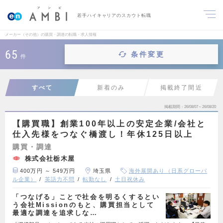
若手ハイキャリアのスカウト転職
メーカー（その他）の購買・調達の転職・求人情報
65
条件変更
件
すべて
新着のみ
掲載終了間近
掲載期間
26/08/07～26/08/20
【購買職】創業100年以上の安定企業/会社と
仕入先様をつなぐ橋渡し！年休125日以上
購買・調達
株式会社栃木屋
400万円 ～ 549万円
埼玉県
海外展開あり（日系グローバ
ル企業）
英語力不問
転勤なし
土日祝休み
「つなげる」ことで社会を明るくするとい
う会社Missionのもと、購買担当として
最適な調達を追求しな…