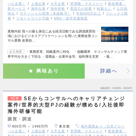
バル企業）
上場企業
大手企業
管理職・マネジャー
新規事業・
新サービス
海外出張
海外折衝
英語力が必要
転勤なし
土日祝
休み
ポテンシャル採用（未経験可）
年収600万以上
フレックス勤
務
リモートワーク可能
MBA・留学支援制度
業務内容 我々の最も身近にある経済活動である調達購買領
域におけるビジネスアプリケーションを用いた業務改善コン
サル業務 改善効…
・業務変革、戦略案件に特化 ・低離職率 ※コンサルティング業
会社概要
界平均を大きく下回る ・退職金・企業年金等、福利厚生充実 ・風…
興味あり
詳細へ
掲載期間
26/08/08～26/08/29
SEからコンサルへのキャリアチェンジ
NEW
案件/世界的大型PJの経験が積める/入社後即
海外研修可能
購買・調達
800万円 ～ 1499万円
東京都
海外展開あり（日系グロー
バル企業）
上場企業
大手企業
管理職・マネジャー
新規事業・