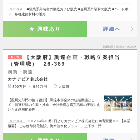
■窯業系外装材の製造および販売 ■金属系外装材の販売 ■ハードボー
会社概要
ド、各種建築材料の販売
興味あり
詳細へ
掲載期間
26/08/06～26/08/19
【大阪府】調達企画・戦略立案担当
NEW
（管理職） 26-389
購買・調達
カナデビア株式会社
500万円 ～ 949万円
大阪府
【配属先部門の担う役割】 調達本部全体の統括機能とし
て、調達戦略の立案・推進、全社最適な購買活動の実現に向
けた企画機能を担…
※※2024年10月1日よりカナデビア株式会社に商号変更※※ 【事業
会社概要
概要】 ごみ焼却発電施設、海水淡水化プラント、上下水・汚…