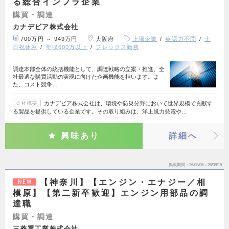
る総合インフラ企業
購買・調達
カナデビア株式会社
700万円 ～ 949万円
大阪府
上場企業
英語力不問
土
日祝休み
年収600万以上
フレックス勤務
調達本部全体の統括機能として、調達戦略の立案・推進、全
社最適な購買活動の実現に向けた企画機能を担います。ま
た、コスト競争…
カナデビア株式会社は、環境や防災分野において世界規模で貢献す
会社概要
る製品を提供している企業です。その取り組みは、洋上風力発電や…
興味あり
詳細へ
掲載期間
26/08/06～26/08/19
【神奈川】【エンジン・エナジー／相
NEW
模原】【第二新卒歓迎】エンジン用部品の調
達職
購買・調達
三菱重工業株式会社