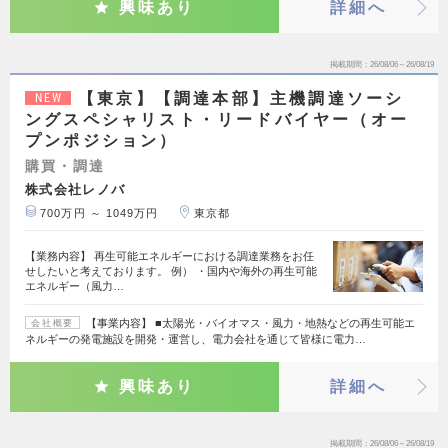
興味あり
詳細へ
掲載期間
26/08/06～26/08/19
【東京】【調達本部】主機調達ソーシ
NEW
ングスペシャリスト・リードバイヤー（オー
プンポジション）
購買・調達
株式会社レノバ
700万円 ～ 1049万円
東京都
【業務内容】 再生可能エネルギーにおける調達業務をお任
せしたいと考えております。 例） ・国内や海外の再生可能
エネルギー（風力…
【事業内容】 ■太陽光・バイオマス・風力・地熱などの再生可能エ
会社概要
ネルギーの発電施設を開発・運営し、電力会社を通じて皆様に電力…
興味あり
詳細へ
掲載期間
26/08/06～26/08/19