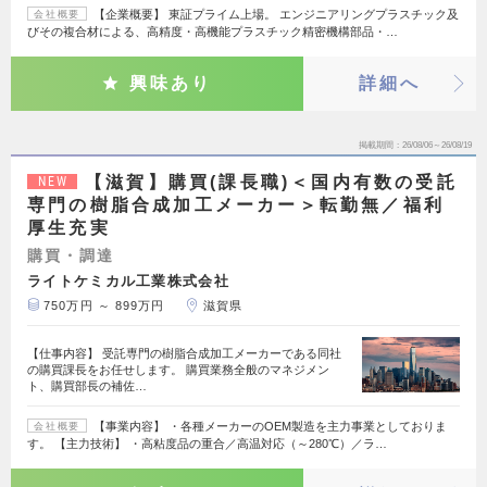
【企業概要】 東証プライム上場。 エンジニアリングプラスチック及
会社概要
びその複合材による、高精度・高機能プラスチック精密機構部品・…
興味あり
詳細へ
掲載期間
26/08/06～26/08/19
【滋賀】購買(課長職)＜国内有数の受託
NEW
専門の樹脂合成加工メーカー＞転勤無／福利
厚生充実
購買・調達
ライトケミカル工業株式会社
750万円 ～ 899万円
滋賀県
【仕事内容】 受託専門の樹脂合成加工メーカーである同社
の購買課長をお任せします。 購買業務全般のマネジメン
ト、購買部長の補佐…
【事業内容】 ・各種メーカーのOEM製造を主力事業としておりま
会社概要
す。 【主力技術】 ・高粘度品の重合／高温対応（～280℃）／ラ…