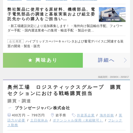
弊社製品に使用する原材料、機構部品、電
子電気部品の調達と基板実装および組立委
託先からの購入をご担当い…
・新工場建設決定により追加募集します！ ・海外向け製品輸出手配、フォワー
ダー手配 ・国内運送業者への集荷・輸送手配 ・製品や資…
ハイブリッドスーパーキャパシタおよび蓄電デバイスに関連する装
会社概要
置の開発・製造・販売
興味あり
詳細へ
掲載期間
26/08/04～26/08/17
奥州工場 ロジスティックスグループ 購買
セクションにおける戦略購買担当
購買・調達
プランゼージャパン株式会社
400万円 ～ 799万円
岩手県
外資系企業
海外折衝
英
語力が必要
土日祝休み
ポテンシャル採用（未経験可）
フレック
ス勤務