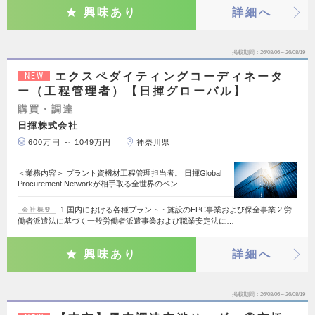
興味あり
詳細へ
掲載期間
26/08/06～26/08/19
エクスペダイティングコーディネータ
NEW
ー（工程管理者）【日揮グローバル】
購買・調達
日揮株式会社
600万円 ～ 1049万円
神奈川県
＜業務内容＞ プラント資機材工程管理担当者。 日揮Global
Procurement Networkが相手取る全世界のベン…
1.国内における各種プラント・施設のEPC事業および保全事業 2.労
会社概要
働者派遣法に基づく一般労働者派遣事業および職業安定法に…
興味あり
詳細へ
掲載期間
26/08/06～26/08/19