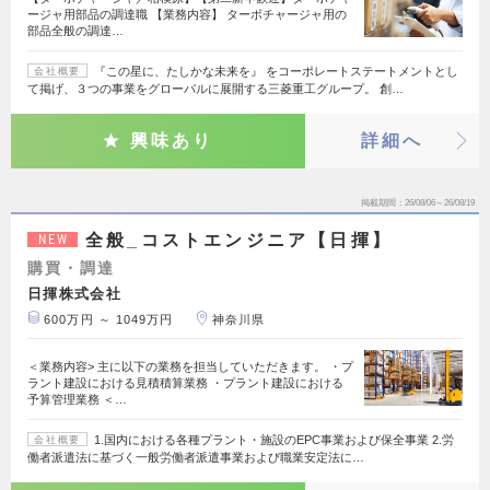
ージャ用部品の調達職 【業務内容】 ターボチャージャ用の
部品全般の調達…
『この星に、たしかな未来を』 をコーポレートステートメントとし
会社概要
て掲げ、３つの事業をグローバルに展開する三菱重工グループ。 創…
興味あり
詳細へ
掲載期間
26/08/06～26/08/19
全般_コストエンジニア【日揮】
NEW
購買・調達
日揮株式会社
600万円 ～ 1049万円
神奈川県
＜業務内容> 主に以下の業務を担当していただきます。 ・プ
ラント建設における見積積算業務 ・プラント建設における
予算管理業務 ＜…
1.国内における各種プラント・施設のEPC事業および保全事業 2.労
会社概要
働者派遣法に基づく一般労働者派遣事業および職業安定法に…