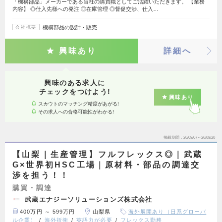
「機構部品」メーカーである当社の購買職としてご活躍いただきます。 【業務
内容】 ◎仕入先様への発注 ◎在庫管理 ◎督促交渉、仕入…
機構部品の設計・販売
会社概要
興味あり
詳細へ
興味のある求人に
チェックをつけよう!
興味あり
スカウトのマッチング精度があがる!
その求人への合格可能性がわかる!
掲載期間
26/08/07～26/08/20
【山梨｜生産管理】フルフレックス◎｜武蔵
G×世界初HSC工場｜原材料・部品の調達交
渉を担う！！
購買・調達
武蔵エナジーソリューションズ株式会社
400万円 ～ 599万円
山梨県
海外展開あり（日系グローバ
ル企業）
海外折衝
英語力が必要
フレックス勤務