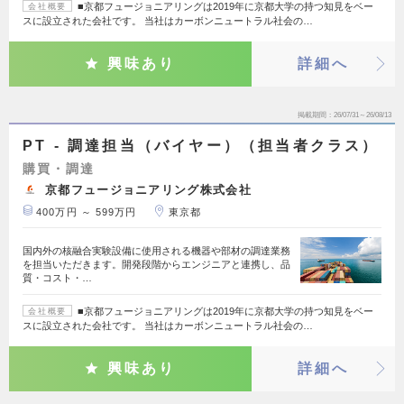
■京都フュージョニアリングは2019年に京都大学の持つ知見をベー
会社概要
スに設立された会社です。 当社はカーボンニュートラル社会の…
興味あり
詳細へ
掲載期間
26/07/31～26/08/13
PT - 調達担当（バイヤー）（担当者クラス）
購買・調達
京都フュージョニアリング株式会社
400万円 ～ 599万円
東京都
国内外の核融合実験設備に使用される機器や部材の調達業務
を担当いただきます。開発段階からエンジニアと連携し、品
質・コスト・…
■京都フュージョニアリングは2019年に京都大学の持つ知見をベー
会社概要
スに設立された会社です。 当社はカーボンニュートラル社会の…
興味あり
詳細へ