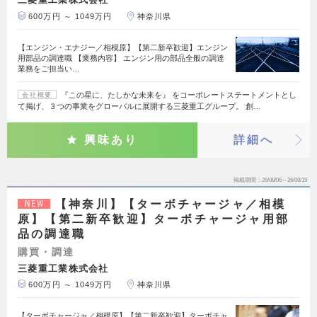
600万円 ～ 1049万円
神奈川県
【エンジン・エナジー／相模原】【第二新卒歓迎】エンジン
用部品の調達職 【業務内容】 エンジン用の部品全般の調達
業務をご担当い…
『この星に、たしかな未来を』 をコーポレートステートメントとし
会社概要
て掲げ、３つの事業をグローバルに展開する三菱重工グループ。 創…
興味あり
詳細へ
掲載期間
26/08/06～26/08/19
【神奈川】【ターボチャージャ／相模
NEW
原】【第二新卒歓迎】ターボチャージャ用部
品の調達職
購買・調達
三菱重工業株式会社
600万円 ～ 1049万円
神奈川県
【ターボチャージャ／相模原】【第二新卒歓迎】ターボチャ