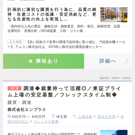
計画的に適切な購買を行う為に、品質の維
持・生産コストの低減・安定供給など、更
なる生産性の向上を実現し…
・国内外仕入先の選定、価格交渉・価格査定、契約・発注、納期管理、品質 ・
在庫対応・原価分析（VE/VA提案、工程・コスト構…
【高い技術力で世界の環境汚染対策に取り組む、汚泥脱水機メーカ
会社概要
ー】 アムコン株式会社は、1974年に株式会社環境設備センター…
興味あり
詳細へ
掲載期間
26/08/07～26/08/20
調達◆裁量持って活躍◎／東証プライ
NEW
ム上場の安定基盤／フレックスタイム制◆
購買・調達
株式会社エンプラス
500万円 ～ 849万円
埼玉県
上場企業
英語力不問
年
収600万以上
フレックス勤務
東証プライム上場企業である同社の調達部門にて、樹脂材料