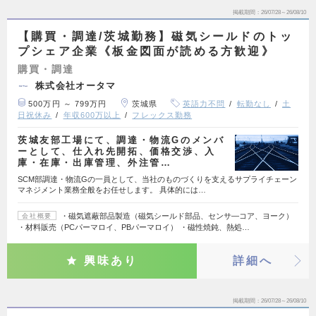
掲載期間
26/07/28～26/08/10
【購買・調達/茨城勤務】磁気シールドのトッ
プシェア企業《板金図面が読める方歓迎》
購買・調達
株式会社オータマ
500万円 ～ 799万円
茨城県
英語力不問
転勤なし
土
日祝休み
年収600万以上
フレックス勤務
茨城友部工場にて、調達・物流Gのメンバ
ーとして、仕入れ先開拓、価格交渉、入
庫・在庫・出庫管理、外注管…
SCM部調達・物流Gの一員として、当社のものづくりを支えるサプライチェーン
マネジメント業務全般をお任せします。 具体的には…
・磁気遮蔽部品製造（磁気シールド部品、センサ―コア、ヨーク）
会社概要
・材料販売（PCパーマロイ、PBパーマロイ） ・磁性焼鈍、熱処…
興味あり
詳細へ
掲載期間
26/07/28～26/08/10