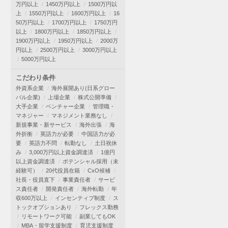
万円以上
1450万円以上
1500万円以
上
1550万円以上
1600万円以上
16
50万円以上
1700万円以上
1750万円
以上
1800万円以上
1850万円以上
1900万円以上
1950万円以上
2000万
円以上
2500万円以上
3000万円以上
5000万円以上
こだわり条件
外資系企業
海外展開あり(日系グロー
バル企業)
上場企業
株式公開準備
大手企業
ベンチャー企業
管理職・
マネジャー
マネジメント業務なし
新規事業・新サービス
海外出張
海
外折衝
英語力が必要
中国語力が必
要
英語力不問
転勤なし
土日祝休
み
3,000万円以上資金調達済
1億円
以上資金調達済
ポテンシャル採用（未
経験可）
20代役員在籍
CxO候補
社長・役員直下
事業責任者
サービ
ス責任者
開発責任者
海外転勤
年
収600万以上
インセンティブ制度
ス
トックオプションあり
フレックス勤務
リモートワーク可能
副業してもOK
MBA・留学支援制度
育児支援制度