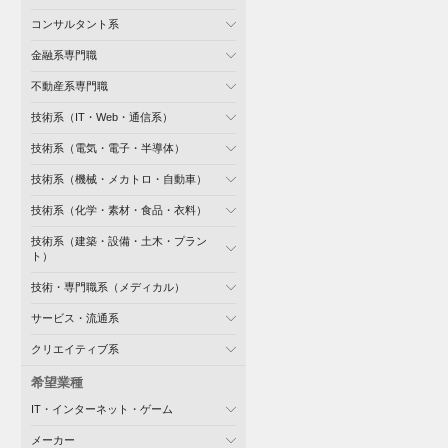
コンサルタント系
金融系専門職
不動産系専門職
技術系（IT・Web・通信系）
技術系（電気・電子・半導体）
技術系（機械・メカトロ・自動車）
技術系（化学・素材・食品・衣料）
技術系（建築・設備・土木・プラン
ト）
技術・専門職系（メディカル）
サービス・流通系
クリエイティブ系
希望業種
IT・インターネット・ゲーム
メーカー