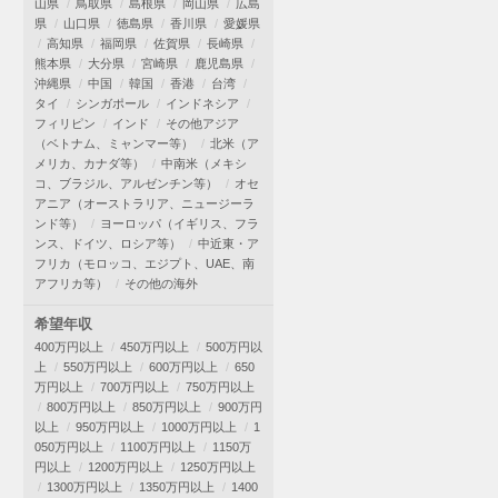
山県
鳥取県
島根県
岡山県
広島
県
山口県
徳島県
香川県
愛媛県
高知県
福岡県
佐賀県
長崎県
熊本県
大分県
宮崎県
鹿児島県
沖縄県
中国
韓国
香港
台湾
タイ
シンガポール
インドネシア
フィリピン
インド
その他アジア
（ベトナム、ミャンマー等）
北米（ア
メリカ、カナダ等）
中南米（メキシ
コ、ブラジル、アルゼンチン等）
オセ
アニア（オーストラリア、ニュージーラ
ンド等）
ヨーロッパ（イギリス、フラ
ンス、ドイツ、ロシア等）
中近東・ア
フリカ（モロッコ、エジプト、UAE、南
アフリカ等）
その他の海外
希望年収
400万円以上
450万円以上
500万円以
上
550万円以上
600万円以上
650
万円以上
700万円以上
750万円以上
800万円以上
850万円以上
900万円
以上
950万円以上
1000万円以上
1
050万円以上
1100万円以上
1150万
円以上
1200万円以上
1250万円以上
1300万円以上
1350万円以上
1400