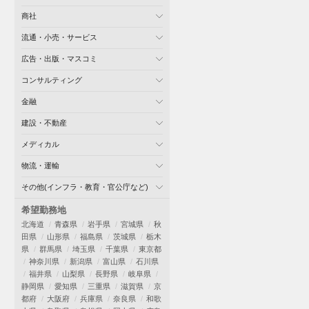
商社
流通・小売・サービス
広告・出版・マスコミ
コンサルティング
金融
建設・不動産
メディカル
物流・運輸
その他(インフラ・教育・官公庁など)
希望勤務地
北海道
青森県
岩手県
宮城県
秋
田県
山形県
福島県
茨城県
栃木
県
群馬県
埼玉県
千葉県
東京都
神奈川県
新潟県
富山県
石川県
福井県
山梨県
長野県
岐阜県
静岡県
愛知県
三重県
滋賀県
京
都府
大阪府
兵庫県
奈良県
和歌