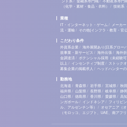
/
/
ント系
金融系専門職
不動産系専門
/
（化学・素材・食品・衣料）
技術系
業種
/
IT・インターネット・ゲーム
メーカー
/
流・運輸
その他(インフラ・教育・官公
こだわり条件
/
外資系企業
海外展開あり(日系グローバ
/
/
規事業・新サービス
海外出張
海外折
/
金調達済
ポテンシャル採用（未経験可
/
/
以上
インセンティブ制度
ストックオ
/
募集企業の掲載求人
ヘッドハンターの
勤務地
/
/
/
/
北海道
青森県
岩手県
宮城県
秋
/
/
/
/
福井県
山梨県
長野県
岐阜県
静
/
/
/
/
山口県
徳島県
香川県
愛媛県
高
/
/
ンガポール
インドネシア
フィリピン
/
ル、アルゼンチン等）
オセアニア（オ
（モロッコ、エジプト、UAE、南アフ