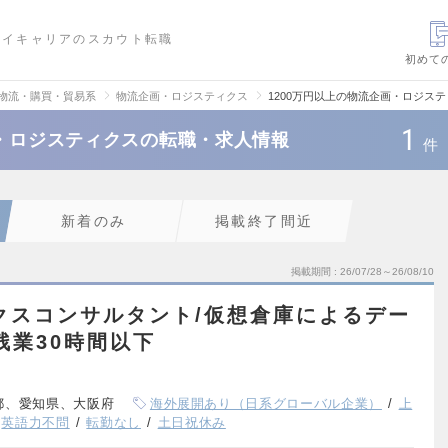
ハイキャリアのスカウト転職
初めて
・物流・購買・貿易系
物流企画・ロジスティクス
1200万円以上の物流企画・ロジス
1
画・ロジスティクスの転職・求人情報
件
新着のみ
掲載終了間近
掲載期間
26/07/28～26/08/10
クスコンサルタント/仮想倉庫によるデー
残業30時間以下
都、愛知県、大阪府
海外展開あり（日系グローバル企業）
上
英語力不問
転勤なし
土日祝休み