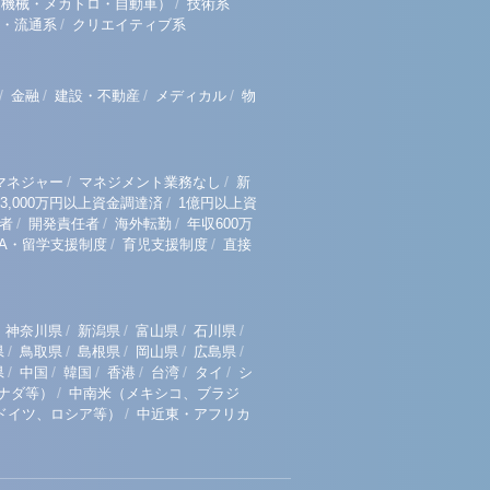
/
（機械・メカトロ・自動車）
技術系
/
・流通系
クリエイティブ系
/
/
/
/
金融
建設・不動産
メディカル
物
/
/
マネジャー
マネジメント業務なし
新
/
3,000万円以上資金調達済
1億円以上資
/
/
/
者
開発責任者
海外転勤
年収600万
/
/
BA・留学支援制度
育児支援制度
直接
/
/
/
/
神奈川県
新潟県
富山県
石川県
/
/
/
/
/
県
鳥取県
島根県
岡山県
広島県
/
/
/
/
/
/
県
中国
韓国
香港
台湾
タイ
シ
/
ナダ等）
中南米（メキシコ、ブラジ
/
ドイツ、ロシア等）
中近東・アフリカ