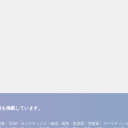
報を掲載しています。
/
/
/
門系
SCM・ロジスティクス・物流・購買・貿易系
営業系
マーケティン