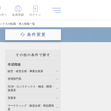
の方へ
会員登録
ログイン
ティクスの転職・求人情報一覧
条件変更
その他の条件で探す
希望職種
経営・経営企画・事業企画系
管理部門系
SCM・ロジスティクス・物流・購買・
貿易系
営業系
マーケティング・販促企画・商品開発
系