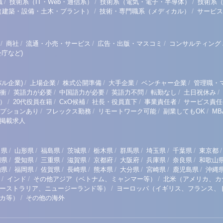
/
/
/
職
技術系（IT・Web・通信系）
技術系（電気・電子・半導体）
技術系
/
/
（建築・設備・土木・プラント）
技術・専門職系（メディカル）
サービス
/
/
/
/
商社
流通・小売・サービス
広告・出版・マスコミ
コンサルティング
庁など)
/
/
/
/
/
ル企業)
上場企業
株式公開準備
大手企業
ベンチャー企業
管理職・
/
/
/
/
/
/
衝
英語力が必要
中国語力が必要
英語力不問
転勤なし
土日祝休み
/
/
/
/
/
）
20代役員在籍
CxO候補
社長・役員直下
事業責任者
サービス責任
/
/
/
/
プションあり
フレックス勤務
リモートワーク可能
副業してもOK
M
掲載求人
/
/
/
/
/
/
/
/
/
田県
山形県
福島県
茨城県
栃木県
群馬県
埼玉県
千葉県
東京都
/
/
/
/
/
/
/
/
岡県
愛知県
三重県
滋賀県
京都府
大阪府
兵庫県
奈良県
和歌山
/
/
/
/
/
/
/
/
知県
福岡県
佐賀県
長崎県
熊本県
大分県
宮崎県
鹿児島県
沖縄
/
/
/
インド
その他アジア（ベトナム、ミャンマー等）
北米（アメリカ、カ
/
ーストラリア、ニュージーランド等）
ヨーロッパ（イギリス、フランス、
/
リカ等）
その他の海外