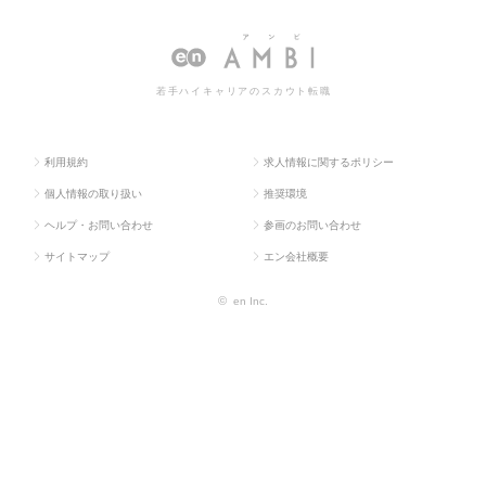
ス求人T
クス・物流・購買・
ロジスティ
ロジスティクスの転職・求人
OP
貿易系
クス
情報一覧
若手ハイキャリアのスカウト転職
利用規約
求人情報に関するポリシー
個人情報の取り扱い
推奨環境
ヘルプ・お問い合わせ
参画のお問い合わせ
サイトマップ
エン会社概要
©
en Inc.