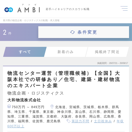
若手ハイキャリアのスカウト転職
香川県の物流企画・ロジスティクスの転職・求人情報
2
条件変更
件
すべて
新着のみ
掲載終了間近
掲載期間
26/07/31～26/08/17
物流センター運営（管理職候補）【全国】大
阪本社での研修あり／住宅、建築・建材物流
のエキスパート企業
物流企画・ロジスティクス
大和物流株式会社
750万円 ～ 849万円
北海道、宮城県、茨城県、栃木県、群馬
県、埼玉県、千葉県、東京都、神奈川県、富山県、石川県、静岡県、愛
知県、三重県、滋賀県、京都府、大阪府、奈良県、岡山県、広島県、香
川県、福岡県、佐賀県、鹿児島県
英語力不問
土日祝休み
年収
600万以上