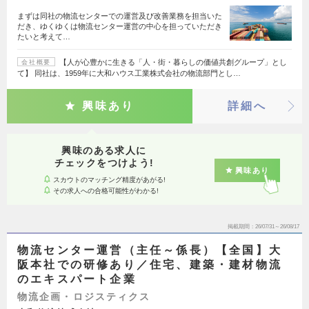
まずは同社の物流センターでの運営及び改善業務を担当いた
だき、ゆくゆくは物流センター運営の中心を担っていただき
たいと考えて…
【人が心豊かに生きる「人・街・暮らしの価値共創グループ」とし
会社概要
て】 同社は、1959年に大和ハウス工業株式会社の物流部門とし…
興味あり
詳細へ
興味のある求人に
チェックをつけよう!
興味あり
スカウトのマッチング精度があがる!
その求人への合格可能性がわかる!
掲載期間
26/07/31～26/08/17
物流センター運営（主任～係長）【全国】大
阪本社での研修あり／住宅、建築・建材物流
のエキスパート企業
物流企画・ロジスティクス