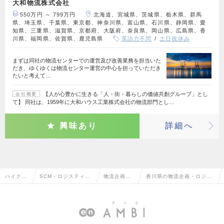
大和物流株式会社
550万円 ～ 799万円
北海道、宮城県、茨城県、栃木県、群馬
県、埼玉県、千葉県、東京都、神奈川県、富山県、石川県、静岡県、愛
知県、三重県、滋賀県、京都府、大阪府、奈良県、岡山県、広島県、香
川県、福岡県、佐賀県、鹿児島県
英語力不問
土日祝休み
まずは同社の物流センターでの運営及び改善業務を担当いた
だき、ゆくゆくは物流センター運営の中心を担っていただき
たいと考えて…
【人が心豊かに生きる「人・街・暮らしの価値共創グループ」とし
会社概要
て】 同社は、1959年に大和ハウス工業株式会社の物流部門とし…
興味あり
詳細へ
ハイクラ
SCM・ロジスティク
物流企画・
香川県の物流企画・ロジス
ス求人T
ス・物流・購買・貿
ロジスティ
ティクスの転職・求人情報
OP
易系
クス
一覧