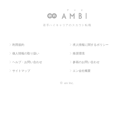
ラス求
ィクス・物流・
ロジスティクス・
スティクス・物流・貿易系の
人TOP
購買・貿易系
物流・貿易系
転職・求人情報一覧
若手ハイキャリアのスカウト転職
利用規約
求人情報に関するポリシー
個人情報の取り扱い
推奨環境
ヘルプ・お問い合わせ
参画のお問い合わせ
サイトマップ
エン会社概要
©
en Inc.