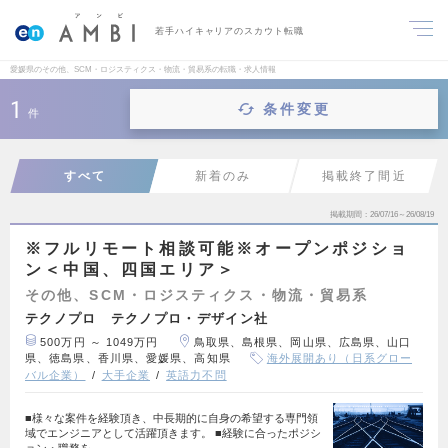
若手ハイキャリアのスカウト転職
愛媛県のその他、SCM・ロジスティクス・物流・貿易系の転職・求人情報
1
条件変更
件
すべて
新着のみ
掲載終了間近
掲載期間
26/07/16～26/08/19
※フルリモート相談可能※オープンポジショ
ン＜中国、四国エリア＞
その他、SCM・ロジスティクス・物流・貿易系
テクノプロ テクノプロ・デザイン社
500万円 ～ 1049万円
鳥取県、島根県、岡山県、広島県、山口
県、徳島県、香川県、愛媛県、高知県
海外展開あり（日系グロー
バル企業）
大手企業
英語力不問
■様々な案件を経験頂き、中長期的に自身の希望する専門領
域でエンジニアとして活躍頂きます。 ■経験に合ったポジシ
ョン・職務を…