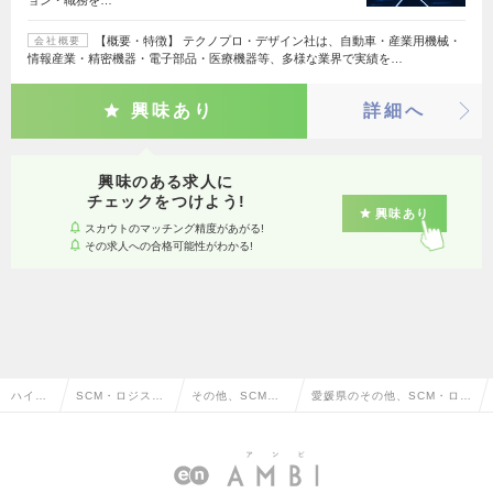
【概要・特徴】 テクノプロ・デザイン社は、自動車・産業用機械・
会社概要
情報産業・精密機器・電子部品・医療機器等、多様な業界で実績を…
興味あり
詳細へ
興味のある求人に
チェックをつけよう!
興味あり
スカウトのマッチング精度があがる!
その求人への合格可能性がわかる!
ハイク
SCM・ロジステ
その他、SCM・
愛媛県のその他、SCM・ロジ
ラス求
ィクス・物流・
ロジスティクス・
スティクス・物流・貿易系の
人TOP
購買・貿易系
物流・貿易系
転職・求人情報一覧