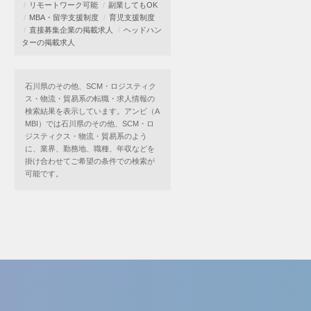
リモートワーク可能
副業してもOK
MBA・留学支援制度
育児支援制度
直接募集企業の掲載求人
ヘッドハン
ターの掲載求人
石川県のその他、SCM・ロジスティク
ス・物流・貿易系の転職・求人情報の
検索結果を表示しています。アンビ（A
MBI）では石川県のその他、SCM・ロ
ジスティクス・物流・貿易系のよう
に、業界、勤務地、職種、年収などを
掛け合わせてご希望の条件での検索が
可能です。