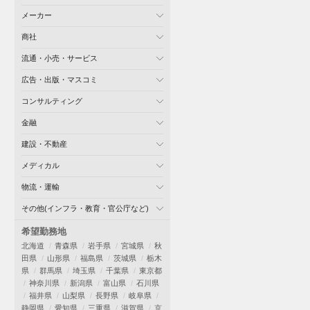
メーカー
商社
流通・小売・サービス
広告・出版・マスコミ
コンサルティング
金融
建設・不動産
メディカル
物流・運輸
その他(インフラ・教育・官公庁など)
希望勤務地
北海道
青森県
岩手県
宮城県
秋
田県
山形県
福島県
茨城県
栃木
県
群馬県
埼玉県
千葉県
東京都
神奈川県
新潟県
富山県
石川県
福井県
山梨県
長野県
岐阜県
静岡県
愛知県
三重県
滋賀県
京