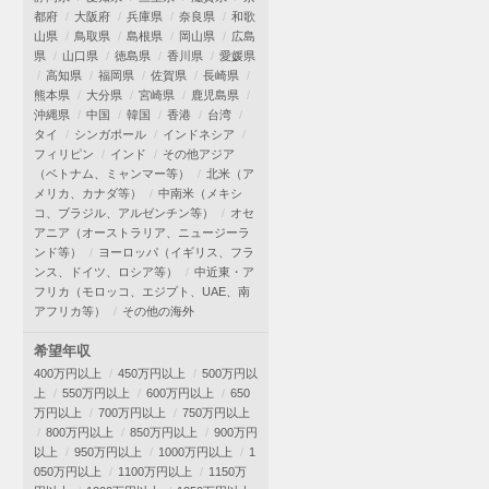
都府
大阪府
兵庫県
奈良県
和歌
山県
鳥取県
島根県
岡山県
広島
県
山口県
徳島県
香川県
愛媛県
高知県
福岡県
佐賀県
長崎県
熊本県
大分県
宮崎県
鹿児島県
沖縄県
中国
韓国
香港
台湾
タイ
シンガポール
インドネシア
フィリピン
インド
その他アジア
（ベトナム、ミャンマー等）
北米（ア
メリカ、カナダ等）
中南米（メキシ
コ、ブラジル、アルゼンチン等）
オセ
アニア（オーストラリア、ニュージーラ
ンド等）
ヨーロッパ（イギリス、フラ
ンス、ドイツ、ロシア等）
中近東・ア
フリカ（モロッコ、エジプト、UAE、南
アフリカ等）
その他の海外
希望年収
400万円以上
450万円以上
500万円以
上
550万円以上
600万円以上
650
万円以上
700万円以上
750万円以上
800万円以上
850万円以上
900万円
以上
950万円以上
1000万円以上
1
050万円以上
1100万円以上
1150万