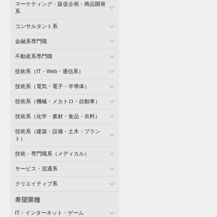
マーケティング・販促企画・商品開発
系
コンサルタント系
金融系専門職
不動産系専門職
技術系（IT・Web・通信系）
技術系（電気・電子・半導体）
技術系（機械・メカトロ・自動車）
技術系（化学・素材・食品・衣料）
技術系（建築・設備・土木・プラン
ト）
技術・専門職系（メディカル）
サービス・流通系
クリエイティブ系
希望業種
IT・インターネット・ゲーム