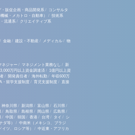
/
グ・販促企画・商品開発系
コンサルタ
/
（機械・メカトロ・自動車）
技術系
/
・流通系
クリエイティブ系
/
/
/
/
金融
建設・不動産
メディカル
物
/
/
マネジャー
マネジメント業務なし
新
/
3,000万円以上資金調達済
1億円以上資
/
/
/
者
開発責任者
海外転勤
年収600万
/
/
BA・留学支援制度
育児支援制度
直接
/
/
/
/
神奈川県
新潟県
富山県
石川県
/
/
/
/
/
県
鳥取県
島根県
岡山県
広島県
/
/
/
/
/
/
県
中国
韓国
香港
台湾
タイ
シ
/
ナダ等）
中南米（メキシコ、ブラジ
/
ドイツ、ロシア等）
中近東・アフリカ