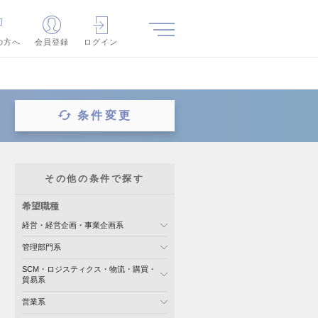
の方へ
会員登録
ログイン
条件変更
その他の条件で探す
希望職種
経営・経営企画・事業企画系
管理部門系
SCM・ロジスティクス・物流・購買・
貿易系
営業系