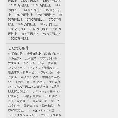
円以上
1200万円以上
1250万円以上
1300万円以上
1350万円以上
1400
万円以上
1450万円以上
1500万円以
上
1550万円以上
1600万円以上
16
50万円以上
1700万円以上
1750万円
以上
1800万円以上
1850万円以上
1900万円以上
1950万円以上
2000万
円以上
2500万円以上
3000万円以上
5000万円以上
こだわり条件
外資系企業
海外展開あり(日系グロー
バル企業)
上場企業
株式公開準備
大手企業
ベンチャー企業
管理職・
マネジャー
マネジメント業務なし
新規事業・新サービス
海外出張
海
外折衝
英語力が必要
中国語力が必
要
英語力不問
転勤なし
土日祝休
み
3,000万円以上資金調達済
1億円
以上資金調達済
ポテンシャル採用（未
経験可）
20代役員在籍
CxO候補
社長・役員直下
事業責任者
サービ
ス責任者
開発責任者
海外転勤
年
収600万以上
インセンティブ制度
ス
トックオプションあり
フレックス勤務