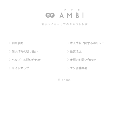
ラス求
ィクス・物流・
ロジスティク
M・ロジスティクス・物流・貿
人TOP
購買・貿易系
ス・物流・貿易
易系の転職・求人情報一覧
系
若手ハイキャリアのスカウト転職
利用規約
求人情報に関するポリシー
個人情報の取り扱い
推奨環境
ヘルプ・お問い合わせ
参画のお問い合わせ
サイトマップ
エン会社概要
©
en Inc.