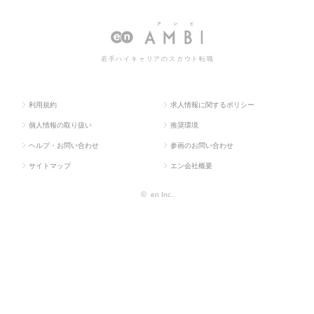
ラス求
ィクス・物流・
ロジスティクス・
スティクス・物流・貿易系の
人TOP
購買・貿易系
物流・貿易系
転職・求人情報一覧
若手ハイキャリアのスカウト転職
利用規約
求人情報に関するポリシー
個人情報の取り扱い
推奨環境
ヘルプ・お問い合わせ
参画のお問い合わせ
サイトマップ
エン会社概要
©
en Inc.