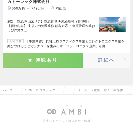
カトーレック株式会社
550万円 ～ 749万円
岡山県
202.【物流/岡山エリア】物流管理 ★未経験可（管理職）
【職務内容】 支店内の管理業務 顧客対応 ・倉庫管理作業お
よび作業ス…
【事業内容】 同社はロジスティクス事業とエレクトロニクス事業を
会社概要
結びつけることでシナジーを生み出す「ロジトロニクス企業」を目…
興味あり
詳細へ
ハイクラ
SCM・ロジスティク
S
メーカー（電気・電子・半導体）
ス求人TO
ス・物流・購買・貿易
C
のSCMの転職・求人情報一覧
P
系
M
若手ハイキャリアのスカウト転職