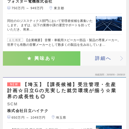
フォスター電機株式会社
750万円 ～ 949万円
東京都
同社のロジススティクス部門において管理者候補を募集いた
します。 まずは、以下の業務や課の運営サポートを担って
いただき、将来…
【企業概要】 音響・車載用スピーカー部品・製品の専業メーカー。
会社概要
世界でも有数の音響メーカーとして数多くの製品を生み出していま…
興味あり
詳細へ
掲載期間
26/08/06～26/08/19
【埼玉】【課長候補】受注管理・生産
NEW
計画☆日立Gの充実した就労環境が揃う☆業
界の成長性も◎
SCM
株式会社日立ハイテク
650万円 ～ 1049万円
埼玉県