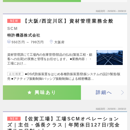
掲載期間
26/08/06～26/08/19
【大阪/西淀川区】資材管理業務全般
NEW
SCM
特許機器株式会社
550万円 ～ 799万円
大阪府
資材管理課にて工場内の在庫管理/部品の払出(製造工程・顧
客への出荷)の実務と管理をお任せします。 ■業務内容： ・
工場におけ…
■OS式防振装置をはじめ各種防振装置/防振システムの設計/製造/販
会社概要
売 ■アクティブ振動制御/パッシブ振動制御による精密機器…
興味あり
詳細へ
掲載期間
26/08/06～26/08/19
【佐賀工場】工場SCMオペレーション
NEW
ズ｜主任・係長クラス｜年間休日127日/完全