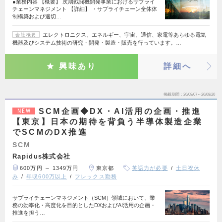
●業務内容 【概要】 次期戦闘機開発事業におけるサプライ
チェーンマネジメント 【詳細】 ・サプライチェーン全体体
制構築および適切…
エレクトロニクス、エネルギー、宇宙、通信、家電等あらゆる電気
会社概要
機器及びシステム技術の研究・開発・製造・販売を行っています。…
興味あり
詳細へ
掲載期間
26/08/07～26/08/20
SCM企画◆DX・AI活用の企画・推進
NEW
【東京】日本の期待を背負う半導体製造企業
でSCMのDX推進
SCM
Rapidus株式会社
600万円 ～ 1349万円
東京都
英語力が必要
土日祝休
み
年収600万以上
フレックス勤務
サプライチェーンマネジメント（SCM）領域において、業
務の効率化・高度化を目的としたDXおよびAI活用の企画・
推進を担う…