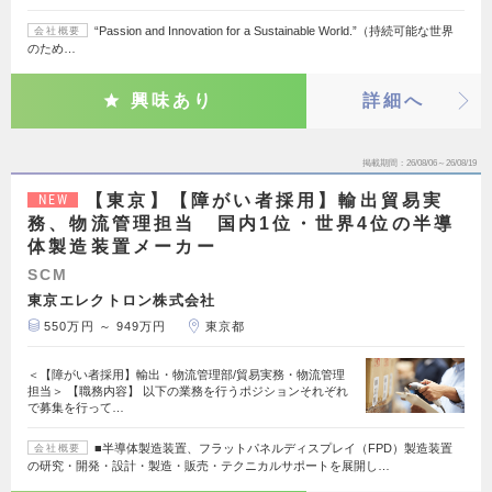
“Passion and Innovation for a Sustainable World.”（持続可能な世界
会社概要
のため…
興味あり
詳細へ
掲載期間
26/08/06～26/08/19
【東京】【障がい者採用】輸出貿易実
NEW
務、物流管理担当 国内1位・世界4位の半導
体製造装置メーカー
SCM
東京エレクトロン株式会社
550万円 ～ 949万円
東京都
＜【障がい者採用】輸出・物流管理部/貿易実務・物流管理
担当＞ 【職務内容】 以下の業務を行うポジションそれぞれ
で募集を行って…
■半導体製造装置、フラットパネルディスプレイ（FPD）製造装置
会社概要
の研究・開発・設計・製造・販売・テクニカルサポートを展開し…