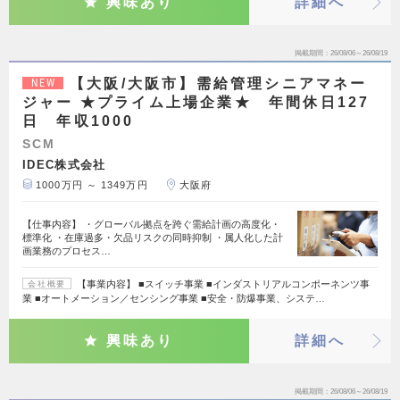
興味あり
詳細へ
掲載期間
26/08/06～26/08/19
【大阪/大阪市】需給管理シニアマネー
NEW
ジャー ★プライム上場企業★ 年間休日127
日 年収1000
SCM
IDEC株式会社
1000万円 ～ 1349万円
大阪府
【仕事内容】 ・グローバル拠点を跨ぐ需給計画の高度化・
標準化 ・在庫過多・欠品リスクの同時抑制 ・属人化した計
画業務のプロセス…
【事業内容】 ■スイッチ事業 ■インダストリアルコンポーネンツ事
会社概要
業 ■オートメーション／センシング事業 ■安全・防爆事業、システ…
興味あり
詳細へ
掲載期間
26/08/06～26/08/19