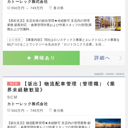
カトーレック株式会社
550万円 ～ 749万円
香川県
【高松支店】支店全体の総合管理★未経験可 支店内の管理
業務 顧客対応 ・倉庫管理作業および作業スタッフの管理(業
務および労働時…
【事業内容】 同社はロジスティクス事業とエレクトロニクス事業を
会社概要
結びつけることでシナジーを生み出す「ロジトロニクス企業」を目…
興味あり
詳細へ
掲載期間
26/08/06～26/08/19
【坂出】物流配車管理（管理職）《業
NEW
界未経験歓迎》
SCM
カトーレック株式会社
550万円 ～ 749万円
香川県
【坂出支店】物流配車管理★未経験可 支店内の管理業務 顧
客対応 ・倉庫管理作業および作業スタッフの管理(業務およ