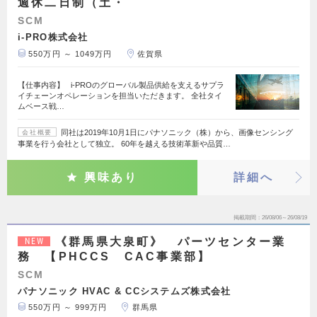
週休二日制（土・
SCM
i-PRO株式会社
550万円 ～ 1049万円
佐賀県
【仕事内容】 i-PROのグローバル製品供給を支えるサプラ
イチェーンオペレーションを担当いただきます。 全社タイ
ムベース戦…
同社は2019年10月1日にパナソニック（株）から、画像センシング
会社概要
事業を行う会社として独立。 60年を越える技術革新や品質…
興味あり
詳細へ
掲載期間
26/08/06～26/08/19
《群馬県大泉町》 パーツセンター業
NEW
務 【PHCCS CAC事業部】
SCM
パナソニック HVAC & CCシステムズ株式会社
550万円 ～ 999万円
群馬県