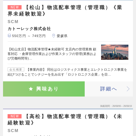
【松山】物流配車管理（管理職）《業
NEW
界未経験歓迎》
SCM
カトーレック株式会社
550万円 ～ 749万円
愛媛県
【松山支店】物流配車管理★未経験可 支店内の管理業務 顧
客対応 ・倉庫管理作業および作業スタッフの管理(業務およ
び労働時間等)…
【事業内容】 同社はロジスティクス事業とエレクトロニクス事業を
会社概要
結びつけることでシナジーを生み出す「ロジトロニクス企業」を目…
興味あり
詳細へ
掲載期間
26/08/06～26/08/19
【高松】物流配車管理（管理職）《未
NEW
経験歓迎》
SCM