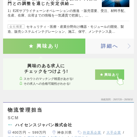
門との調整を通じた安定供給…
1）E2Eサプライチェーンオペレーションの推進 ・販売需要、受注、材料手配、
生産、在庫、出荷までの情報を一気通貫で把握し、…
セキュリティ・医療・産業分野向け機器・モジュールの開発、製
会社概要
造、販売システムインテグレーション、施工、保守、メンテナンス及…
興味あり
詳細へ
興味のある求人に
チェックをつけよう!
興味あり
スカウトのマッチング精度があがる!
その求人への合格可能性がわかる!
掲載期間
26/07/28～26/08/10
物流管理担当
SCM
ハイセンスジャパン株式会社
400万円 ～ 599万円
神奈川県
外資系企業
大手企業