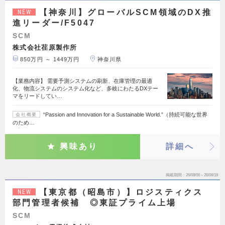
【神奈川】グローバルSCM領域のDX推
NEW
進リーダー/F5047
SCM
株式会社荏原製作所
850万円 ～ 1449万円
神奈川県
【業務内容】 需要予測システムの刷新、在庫管理の最適
化、物流システムのシステム化など、多岐にわたるDXテー
マをリードしてい…
“Passion and Innovation for a Sustainable World.”（持続可能な世界
会社概要
のため…
興味あり
詳細へ
掲載期間
26/08/06～26/08/19
【東京都（昭島市）】ロジスティクス
NEW
部門管理者候補 ◎東証プライム上場
SCM