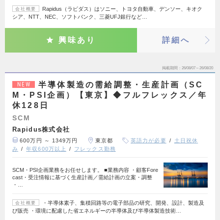
Rapidus（ラピダス）はソニー、トヨタ自動車、デンソー、キオク
会社概要
シア、NTT、NEC、ソフトバンク、三菱UFJ銀行など…
興味あり
詳細へ
掲載期間
26/08/07～26/08/20
半導体製造の需給調整・生産計画（SC
NEW
M・PSI企画）【東京】◆フルフレックス／年
休128日
SCM
Rapidus株式会社
600万円 ～ 1349万円
東京都
英語力が必要
土日祝休
み
年収600万以上
フレックス勤務
SCM・PSI企画業務をお任せします。 ■業務内容 ・顧客Fore
cast・受注情報に基づく生産計画／需給計画の立案・調整
・…
・半導体素子、集積回路等の電子部品の研究、開発、設計、製造及
会社概要
び販売 ・環境に配慮した省エネルギーの半導体及び半導体製造技術…