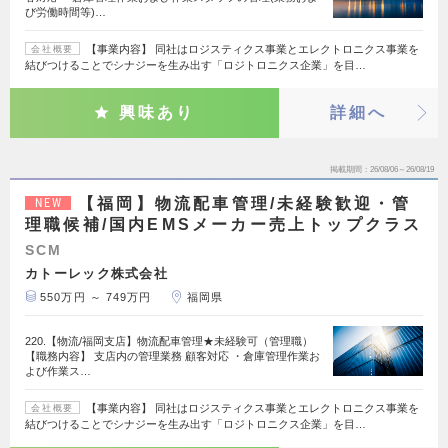
び労働時間等)…
【事業内容】 同社はロジスティクス事業とエレクトロニクス事業を
会社概要
結びつけることでシナジーを生み出す「ロジトロニクス企業」を目…
興味あり
詳細へ
掲載期間
26/08/06～26/08/19
【福岡】物流配車管理/未経験歓迎・管
NEW
理職候補/国内EMSメーカー売上トップクラス
SCM
カトーレック株式会社
550万円 ～ 749万円
福岡県
220.【物流/福岡支店】物流配車管理★未経験可（管理職）
【職務内容】 支店内の管理業務 顧客対応 ・倉庫管理作業お
よび作業ス…
【事業内容】 同社はロジスティクス事業とエレクトロニクス事業を
会社概要
結びつけることでシナジーを生み出す「ロジトロニクス企業」を目…