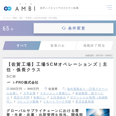
若手ハイキャリアのスカウト転職
メーカー（電気・電子・半導体）のSCMの転職・求人情報
65
条件変更
件
すべて
新着のみ
掲載終了間近
掲載期間
26/07/29～26/08/11
【佐賀工場】工場SCMオペレーションズ｜主
任・係長クラス
SCM
i-PRO株式会社
550万円 ～ 999万円
佐賀県
海外展開あり（日系グローバ
ル企業）
大手企業
マネジメント業務なし
新規事業・新サービ
ス
英語力不問
転勤なし
土日祝休み
ポテンシャル採用（未経験
可）
フレックス勤務
リモートワーク可能
育児支援制度
グローバルサプライチェーンにおける需
要・生産・在庫・出荷管理を担当。関係部