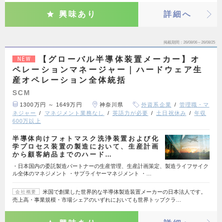
興味あり
詳細へ
掲載期間
26/08/06～26/08/25
【グローバル半導体装置メーカー】オ
NEW
ペレーションマネージャー｜ハードウェア生
産オペレーション全体統括
SCM
1300万円 ～ 1649万円
神奈川県
外資系企業
管理職・マ
ネジャー
マネジメント業務なし
英語力が必要
土日祝休み
年収
600万以上
半導体向けフォトマスク洗浄装置および化
学プロセス装置の製造において、生産計画
から顧客納品までのハード…
・日本国内の委託製造パートナーの生産管理、生産計画策定、製造ライフサイク
ル全体のマネジメント ・サプライヤーマネジメント ・…
米国で創業した世界的な半導体製造装置メーカーの日本法人です。
会社概要
売上高・事業規模・市場シェアのいずれにおいても世界トップクラ…