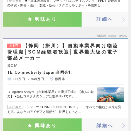
■半導体製造装置、フラットパネルディスプレイ（FPD）製造装置
会社概要
の研究・開発・設計・製造・販売・テクニカルサポートを展開し…
興味あり
詳細へ
掲載期間
26/08/06～26/08/19
【静岡（掛川）】自動車業界向け物流
NEW
管理職│SCM経験者歓迎│世界最大級の電子
部品メーカー
SCM
TE Connectivity Japan合同会社
600万円 ～ 949万円
静岡県
＜Logistics Analyst （自動車業界）※掛川工場＞ 【求人の魅
力】 ■当社コネクタのシェアは世界No.1です。…
「EVERY CONNECTION COUNTS」――すべての接続が未来を変
会社概要
える。あなたのアイデアと情熱が、世界をもっと…
興味あり
詳細へ