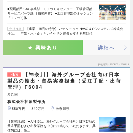
■配属部門 CAC事業部 モノづくりセンター 工場管理部
サービスパーツ課 【職務内容】 ■工場管理部のミッション
「モノづく体…
【事業・商品の特徴】 パナソニック HVAC & CCシステムズ株式会
会社概要
社は、「空気・水・食」という生活と産業を支える基盤領…
興味あり
詳細へ
掲載期間
26/08/06～26/08/19
【神奈川】海外グループ会社向け日本
NEW
製品の輸出・貿易実務担当（受注手配・出荷
管理）F6004
SCM
株式会社荏原製作所
550万円 ～ 849万円
神奈川県
【業務詳細】 ■入社後は、海外グループ会社向け日本製品の
受注手配および出荷業務を中心に担当していただきます。具
体的には、受…