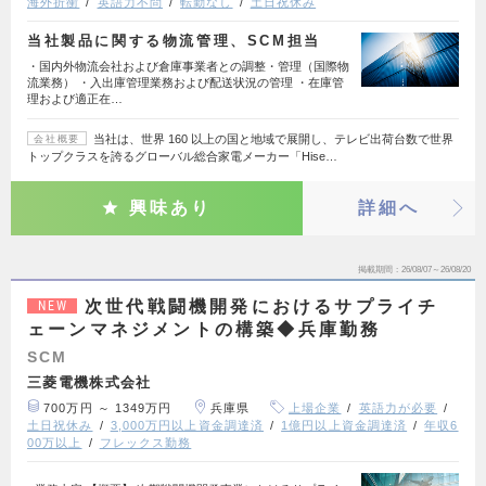
海外折衝
英語力不問
転勤なし
土日祝休み
当社製品に関する物流管理、SCM担当
・国内外物流会社および倉庫事業者との調整・管理（国際物
流業務） ・入出庫管理業務および配送状況の管理 ・在庫管
理および適正在…
当社は、世界 160 以上の国と地域で展開し、テレビ出荷台数で世界
会社概要
トップクラスを誇るグローバル総合家電メーカー「Hise…
興味あり
詳細へ
掲載期間
26/08/07～26/08/20
次世代戦闘機開発におけるサプライチ
NEW
ェーンマネジメントの構築◆兵庫勤務
SCM
三菱電機株式会社
700万円 ～ 1349万円
兵庫県
上場企業
英語力が必要
土日祝休み
3,000万円以上資金調達済
1億円以上資金調達済
年収6
00万以上
フレックス勤務