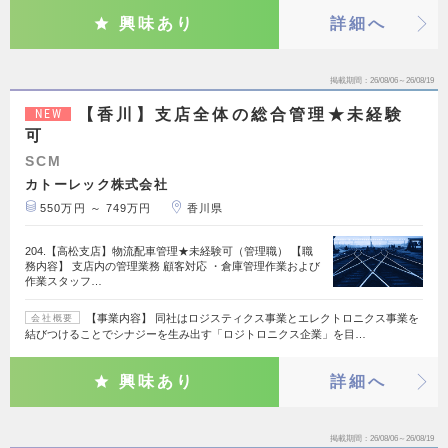
興味あり
詳細へ
掲載期間
26/08/06～26/08/19
【香川】支店全体の総合管理★未経験
NEW
可
SCM
カトーレック株式会社
550万円 ～ 749万円
香川県
204.【高松支店】物流配車管理★未経験可（管理職） 【職
務内容】 支店内の管理業務 顧客対応 ・倉庫管理作業および
作業スタッフ…
【事業内容】 同社はロジスティクス事業とエレクトロニクス事業を
会社概要
結びつけることでシナジーを生み出す「ロジトロニクス企業」を目…
興味あり
詳細へ
掲載期間
26/08/06～26/08/19