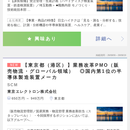
＜【課長候補】受注管理・生産計画（ハードディスク検査装
置・鉄道検測装置）／埼玉勤務＞ ■職務内容 モノづくり・
技術統括本部 …
【事業・商品の特徴】 日立ハイテクは「見る・測る・分析する」技
会社概要
術を核に、計測・分析機器や半導体製造装置、ヘルスケア、産業イ…
興味あり
詳細へ
掲載期間
26/08/06～26/08/19
【東京都（港区）】業務改革PMO（販
NEW
売物流・グローバル領域） ◎国内第1位の半
導体製造装置メーカ
SCM
東京エレクトロン株式会社
650万円 ～ 949万円
東京都
〈販売物流管理部／貿易実務・物流管理 業務改善担当（ス
タッフレベル）〉 ・今回採用するポジションにおいては、
以下グループへ…