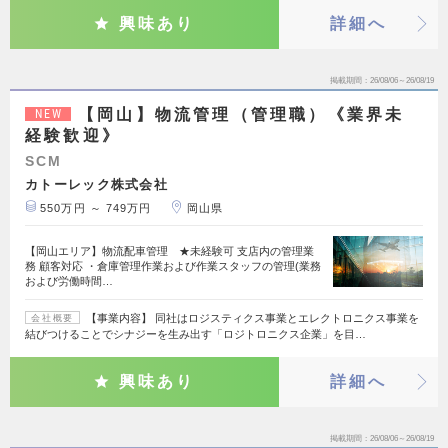
興味あり
詳細へ
掲載期間
26/08/06～26/08/19
【岡山】物流管理（管理職）《業界未
NEW
経験歓迎》
SCM
カトーレック株式会社
550万円 ～ 749万円
岡山県
【岡山エリア】物流配車管理 ★未経験可 支店内の管理業
務 顧客対応 ・倉庫管理作業および作業スタッフの管理(業務
および労働時間…
【事業内容】 同社はロジスティクス事業とエレクトロニクス事業を
会社概要
結びつけることでシナジーを生み出す「ロジトロニクス企業」を目…
興味あり
詳細へ
掲載期間
26/08/06～26/08/19