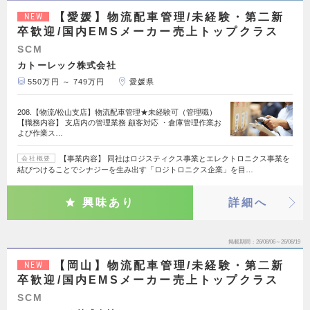
【愛媛】物流配車管理/未経験・第二新
NEW
卒歓迎/国内EMSメーカー売上トップクラス
SCM
カトーレック株式会社
550万円 ～ 749万円
愛媛県
208.【物流/松山支店】物流配車管理★未経験可（管理職）
【職務内容】 支店内の管理業務 顧客対応 ・倉庫管理作業お
よび作業ス…
【事業内容】 同社はロジスティクス事業とエレクトロニクス事業を
会社概要
結びつけることでシナジーを生み出す「ロジトロニクス企業」を目…
興味あり
詳細へ
掲載期間
26/08/06～26/08/19
【岡山】物流配車管理/未経験・第二新
NEW
卒歓迎/国内EMSメーカー売上トップクラス
SCM