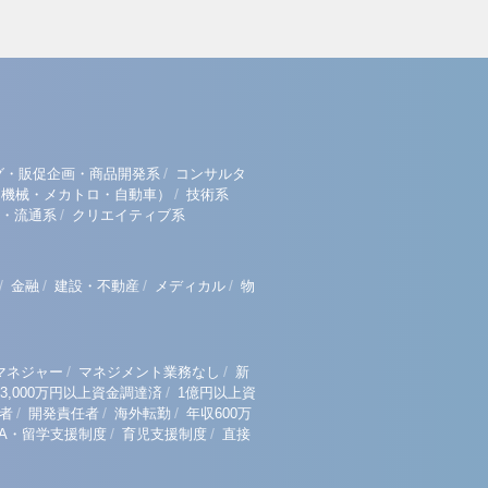
/
グ・販促企画・商品開発系
コンサルタ
/
（機械・メカトロ・自動車）
技術系
/
・流通系
クリエイティブ系
/
/
/
/
金融
建設・不動産
メディカル
物
/
/
マネジャー
マネジメント業務なし
新
/
3,000万円以上資金調達済
1億円以上資
/
/
/
者
開発責任者
海外転勤
年収600万
/
/
BA・留学支援制度
育児支援制度
直接