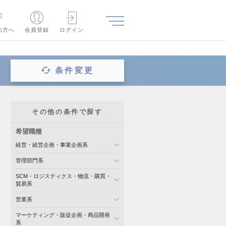
の方へ
会員登録
ログイン
条件変更
その他の条件で探す
希望職種
経営・経営企画・事業企画系
管理部門系
SCM・ロジスティクス・物流・購買・
貿易系
営業系
マーケティング・販促企画・商品開発
系