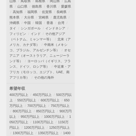
山県
鳥取県
島根県
岡山県
広島
県
山口県
徳島県
香川県
愛媛県
高知県
福岡県
佐賀県
長崎県
熊本県
大分県
宮崎県
鹿児島県
沖縄県
中国
韓国
香港
台湾
タイ
シンガポール
インドネシア
フィリピン
インド
その他アジア
（ベトナム、ミャンマー等）
北米（ア
メリカ、カナダ等）
中南米（メキシ
コ、ブラジル、アルゼンチン等）
オセ
アニア（オーストラリア、ニュージーラ
ンド等）
ヨーロッパ（イギリス、フラ
ンス、ドイツ、ロシア等）
中近東・ア
フリカ（モロッコ、エジプト、UAE、南
アフリカ等）
その他の海外
希望年収
400万円以上
450万円以上
500万円以
上
550万円以上
600万円以上
650
万円以上
700万円以上
750万円以上
800万円以上
850万円以上
900万円
以上
950万円以上
1000万円以上
1
050万円以上
1100万円以上
1150万
円以上
1200万円以上
1250万円以上
1300万円以上
1350万円以上
1400