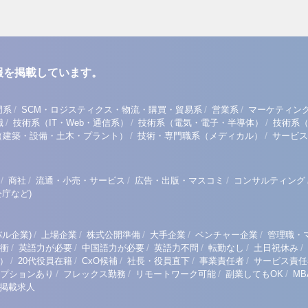
報を掲載しています。
/
/
/
門系
SCM・ロジスティクス・物流・購買・貿易系
営業系
マーケティン
/
/
/
職
技術系（IT・Web・通信系）
技術系（電気・電子・半導体）
技術系
/
/
（建築・設備・土木・プラント）
技術・専門職系（メディカル）
サービス
/
/
/
/
商社
流通・小売・サービス
広告・出版・マスコミ
コンサルティング
庁など)
/
/
/
/
/
ル企業)
上場企業
株式公開準備
大手企業
ベンチャー企業
管理職・
/
/
/
/
/
/
衝
英語力が必要
中国語力が必要
英語力不問
転勤なし
土日祝休み
/
/
/
/
/
）
20代役員在籍
CxO候補
社長・役員直下
事業責任者
サービス責任
/
/
/
/
プションあり
フレックス勤務
リモートワーク可能
副業してもOK
M
掲載求人