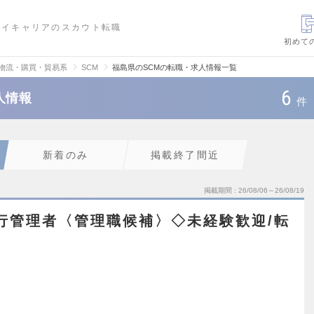
ハイキャリアのスカウト転職
初めて
・物流・購買・貿易系
SCM
福島県のSCMの転職・求人情報一覧
6
人情報
件
新着のみ
掲載終了間近
掲載期間
26/08/06～26/08/19
行管理者〈管理職候補〉◇未経験歓迎/転