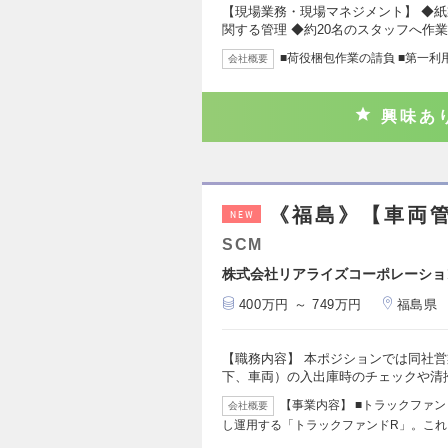
【現場業務・現場マネジメント】 ◆
関する管理 ◆約20名のスタッフへ作
■荷役梱包作業の請負 ■第一利
会社概要
興味あ
《福島》【車両
NEW
SCM
株式会社リアライズコーポレーショ
400万円 ～ 749万円
福島県
【職務内容】 本ポジションでは同社
下、車両）の入出庫時のチェックや清
【事業内容】 ■トラックファ
会社概要
し運用する「トラックファンドR」。これ