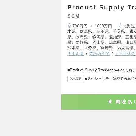
Product Supply T
SCM
700万円 ～ 1099万円
北海道
木県、群馬県、埼玉県、千葉県、東
県、岐阜県、静岡県、愛知県、三重
県、島根県、岡山県、広島県、山口
熊本県、大分県、宮崎県、鹿児島県
大手企業
英語力不問
土日祝休み
■Product Supply Transformation
■スペシャリティ領域で医薬品
会社概要
興味あ