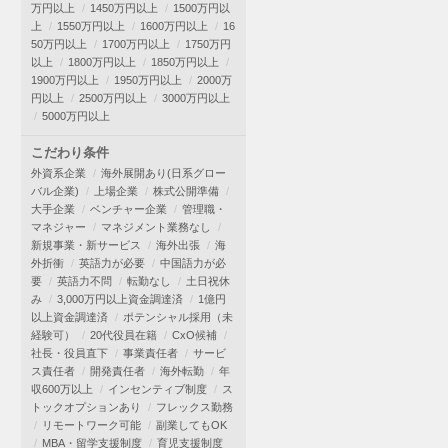
万円以上
1450万円以上
1500万円以
上
1550万円以上
1600万円以上
16
50万円以上
1700万円以上
1750万円
以上
1800万円以上
1850万円以上
1900万円以上
1950万円以上
2000万
円以上
2500万円以上
3000万円以上
5000万円以上
こだわり条件
外資系企業
海外展開あり(日系グロー
バル企業)
上場企業
株式公開準備
大手企業
ベンチャー企業
管理職・
マネジャー
マネジメント業務なし
新規事業・新サービス
海外出張
海
外折衝
英語力が必要
中国語力が必
要
英語力不問
転勤なし
土日祝休
み
3,000万円以上資金調達済
1億円
以上資金調達済
ポテンシャル採用（未
経験可）
20代役員在籍
CxO候補
社長・役員直下
事業責任者
サービ
ス責任者
開発責任者
海外転勤
年
収600万以上
インセンティブ制度
ス
トックオプションあり
フレックス勤務
リモートワーク可能
副業してもOK
MBA・留学支援制度
育児支援制度