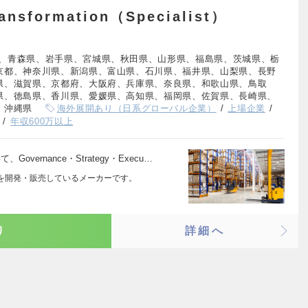
ransformation（Specialist）
、青森県、岩手県、宮城県、秋田県、山形県、福島県、茨城県、栃
京都、神奈川県、新潟県、富山県、石川県、福井県、山梨県、長野
県、滋賀県、京都府、大阪府、兵庫県、奈良県、和歌山県、鳥取
県、徳島県、香川県、愛媛県、高知県、福岡県、佐賀県、長崎県、
、沖縄県
海外展開あり（日系グローバル企業）
上場企業
年収600万以上
において、Governance・Strategy・Execu…
を開発・販売しているメーカーです。
り
詳細へ