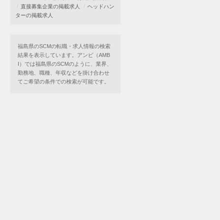
直接募集企業の掲載求人
ヘッドハン
ターの掲載求人
福島県のSCMの転職・求人情報の検索
結果を表示しています。アンビ（AMB
I）では福島県のSCMのように、業界、
勤務地、職種、年収などを掛け合わせ
てご希望の条件での検索が可能です。