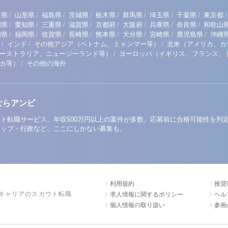
/
/
/
/
/
/
/
/
/
田県
山形県
福島県
茨城県
栃木県
群馬県
埼玉県
千葉県
東京都
/
/
/
/
/
/
/
/
岡県
愛知県
三重県
滋賀県
京都府
大阪府
兵庫県
奈良県
和歌山
/
/
/
/
/
/
/
/
知県
福岡県
佐賀県
長崎県
熊本県
大分県
宮崎県
鹿児島県
沖縄
/
/
/
インド
その他アジア（ベトナム、ミャンマー等）
北米（アメリカ、カ
/
ーストラリア、ニュージーランド等）
ヨーロッパ（イギリス、フランス、
/
リカ等）
その他の海外
ならアンビ
ト転職サービス。年収500万円以上の案件が多数。応募前に合格可能性を判
アップ・行政など、ここにしかない募集も。
利用規約
推奨
キャリアのスカウト転職
求人情報に関するポリシー
ヘル
個人情報の取り扱い
参画