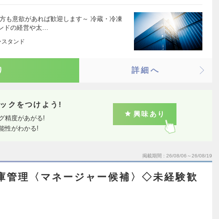
方も意欲があれば歓迎します～ 冷蔵・冷凍
ンドの経営や太…
ンスタンド
り
詳細へ
ックをつけよう!
興味あり
グ精度があがる!
能性がわかる!
掲載期間
26/08/06～26/08/19
倉庫管理〈マネージャー候補〉◇未経験歓