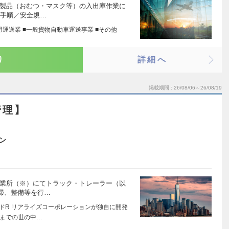
紙製品（おむつ・マスク等）の入出庫作業に
業手順／安全規…
用運送業 ■一般貨物自動車運送事業 ■その他
り
詳細へ
掲載期間
26/08/06～26/08/19
管理】
ン
営業所（※）にてトラック・トレーラー（以
掃、整備等を行…
ンドR リアライズコーポレーションが独自に開発
までの世の中…