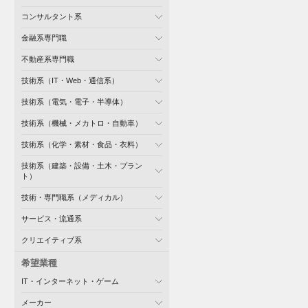
コンサルタント系
金融系専門職
不動産系専門職
技術系（IT・Web・通信系）
技術系（電気・電子・半導体）
技術系（機械・メカトロ・自動車）
技術系（化学・素材・食品・衣料）
技術系（建築・設備・土木・プラン
ト）
技術・専門職系（メディカル）
サービス・流通系
クリエイティブ系
希望業種
IT・インターネット・ゲーム
メーカー