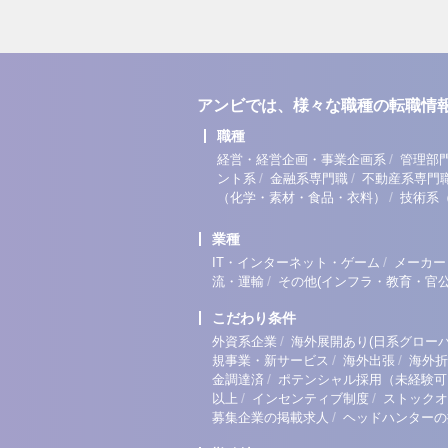
アンビでは、様々な職種の転職情
職種
/
経営・経営企画・事業企画系
管理部
/
/
ント系
金融系専門職
不動産系専門
/
（化学・素材・食品・衣料）
技術系
業種
/
IT・インターネット・ゲーム
メーカー
/
流・運輸
その他(インフラ・教育・官公
こだわり条件
/
外資系企業
海外展開あり(日系グローバ
/
/
規事業・新サービス
海外出張
海外折
/
金調達済
ポテンシャル採用（未経験可
/
/
以上
インセンティブ制度
ストックオ
/
募集企業の掲載求人
ヘッドハンターの