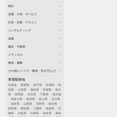
商社
流通・小売・サービス
広告・出版・マスコミ
コンサルティング
金融
建設・不動産
メディカル
物流・運輸
その他(インフラ・教育・官公庁など)
希望勤務地
北海道
青森県
岩手県
宮城県
秋
田県
山形県
福島県
茨城県
栃木
県
群馬県
埼玉県
千葉県
東京都
神奈川県
新潟県
富山県
石川県
福井県
山梨県
長野県
岐阜県
静岡県
愛知県
三重県
滋賀県
京
都府
大阪府
兵庫県
奈良県
和歌