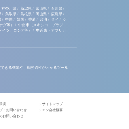
/
/
/
/
神奈川県
新潟県
富山県
石川県
/
/
/
/
/
県
鳥取県
島根県
岡山県
広島県
/
/
/
/
/
/
県
中国
韓国
香港
台湾
タイ
シ
/
ナダ等）
中南米（メキシコ、ブラジ
/
ドイツ、ロシア等）
中近東・アフリカ
定できる機能や、職務適性がわかるツール
環境
サイトマップ
プ・お問い合わせ
エン会社概要
のお問い合わせ