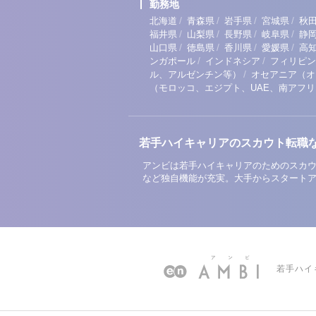
勤務地
/
/
/
/
北海道
青森県
岩手県
宮城県
秋
/
/
/
/
福井県
山梨県
長野県
岐阜県
静
/
/
/
/
山口県
徳島県
香川県
愛媛県
高
/
/
ンガポール
インドネシア
フィリピン
/
ル、アルゼンチン等）
オセアニア（オ
（モロッコ、エジプト、UAE、南アフ
若手ハイキャリアのスカウト転職
アンビは若手ハイキャリアのためのスカウ
など独自機能が充実。大手からスタート
若手ハイ