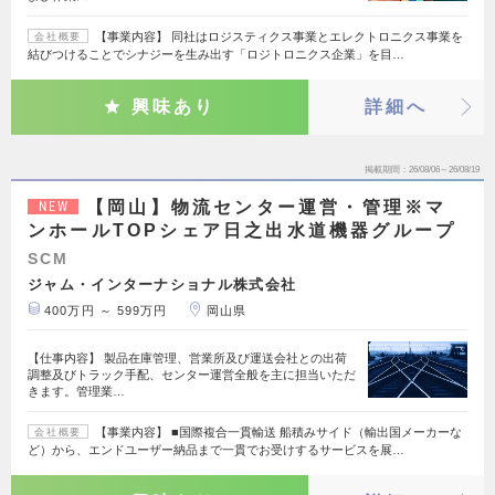
【事業内容】 同社はロジスティクス事業とエレクトロニクス事業を
会社概要
結びつけることでシナジーを生み出す「ロジトロニクス企業」を目…
興味あり
詳細へ
掲載期間
26/08/06～26/08/19
【岡山】物流センター運営・管理※マ
NEW
ンホールTOPシェア日之出水道機器グループ
SCM
ジャム・インターナショナル株式会社
400万円 ～ 599万円
岡山県
【仕事内容】 製品在庫管理、営業所及び運送会社との出荷
調整及びトラック手配、センター運営全般を主に担当いただ
きます。管理業…
【事業内容】 ■国際複合一貫輸送 船積みサイド（輸出国メーカーな
会社概要
ど）から、エンドユーザー納品まで一貫でお受けするサービスを展…