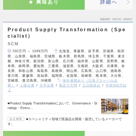
興味あり
詳細へ
掲載期間
26/07/16～26/08/19
Product Supply Transformation（Spe
cialist）
SCM
700万円 ～ 1099万円
北海道、青森県、岩手県、宮城県、秋田
県、山形県、福島県、茨城県、栃木県、群馬県、埼玉県、千葉県、東京
都、神奈川県、新潟県、富山県、石川県、福井県、山梨県、長野県、岐
阜県、静岡県、愛知県、三重県、滋賀県、京都府、大阪府、兵庫県、奈
良県、和歌山県、鳥取県、島根県、岡山県、広島県、山口県、徳島県、
香川県、愛媛県、高知県、福岡県、佐賀県、長崎県、熊本県、大分県、
宮崎県、鹿児島県、沖縄県
海外展開あり（日系グローバル企
業）
上場企業
大手企業
英語力不問
土日祝休み
年収600万以
上
■Product Supply Transformationにおいて、Governance・St
rategy・Execu…
■スペシャリティ領域で医薬品を開発・販売しているメーカーで
会社概要
す。