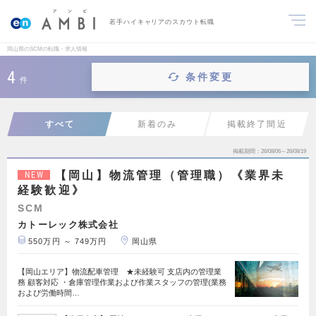
若手ハイキャリアのスカウト転職
岡山県のSCMの転職・求人情報
4
条件変更
件
すべて
新着のみ
掲載終了間近
掲載期間
26/08/06～26/08/19
【岡山】物流管理（管理職）《業界未
NEW
経験歓迎》
SCM
カトーレック株式会社
550万円 ～ 749万円
岡山県
【岡山エリア】物流配車管理 ★未経験可 支店内の管理業
務 顧客対応 ・倉庫管理作業および作業スタッフの管理(業務
および労働時間…