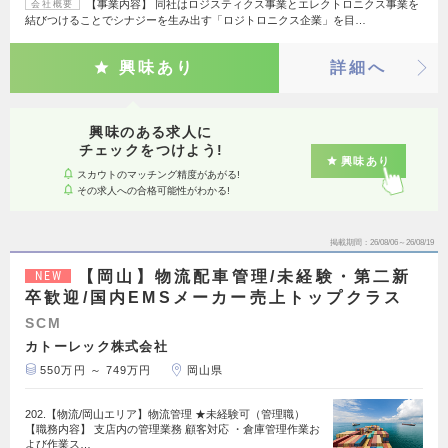
【事業内容】 同社はロジスティクス事業とエレクトロニクス事業を
会社概要
結びつけることでシナジーを生み出す「ロジトロニクス企業」を目…
興味あり
詳細へ
興味のある求人に
チェックをつけよう!
興味あり
スカウトのマッチング精度があがる!
その求人への合格可能性がわかる!
掲載期間
26/08/06～26/08/19
【岡山】物流配車管理/未経験・第二新
NEW
卒歓迎/国内EMSメーカー売上トップクラス
SCM
カトーレック株式会社
550万円 ～ 749万円
岡山県
202.【物流/岡山エリア】物流管理 ★未経験可（管理職）
【職務内容】 支店内の管理業務 顧客対応 ・倉庫管理作業お
よび作業ス…