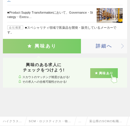
上
■Product Supply Transformationにおいて、Governance・St
rategy・Execu…
■スペシャリティ領域で医薬品を開発・販売しているメーカーで
会社概要
す。
興味あり
詳細へ
興味のある求人に
チェックをつけよう!
興味あり
スカウトのマッチング精度があがる!
その求人への合格可能性がわかる!
ハイクラス求
SCM・ロジスティクス・物
SC
富山県のSCMの転職・