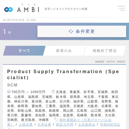
若手ハイキャリアのスカウト転職
富山県のSCMの転職・求人情報
1
条件変更
件
すべて
新着のみ
掲載終了間近
掲載期間
26/07/16～26/08/19
Product Supply Transformation（Spe
cialist）
SCM
700万円 ～ 1099万円
北海道、青森県、岩手県、宮城県、秋田
県、山形県、福島県、茨城県、栃木県、群馬県、埼玉県、千葉県、東京
都、神奈川県、新潟県、富山県、石川県、福井県、山梨県、長野県、岐
阜県、静岡県、愛知県、三重県、滋賀県、京都府、大阪府、兵庫県、奈
良県、和歌山県、鳥取県、島根県、岡山県、広島県、山口県、徳島県、
香川県、愛媛県、高知県、福岡県、佐賀県、長崎県、熊本県、大分県、
宮崎県、鹿児島県、沖縄県
海外展開あり（日系グローバル企
業）
上場企業
大手企業
英語力不問
土日祝休み
年収600万以