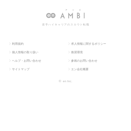
求人TOP
物流・購買・貿易系
C
Mの転職・求人情報一覧
M
若手ハイキャリアのスカウト転職
利用規約
求人情報に関するポリシー
個人情報の取り扱い
推奨環境
ヘルプ・お問い合わせ
参画のお問い合わせ
サイトマップ
エン会社概要
©
en Inc.