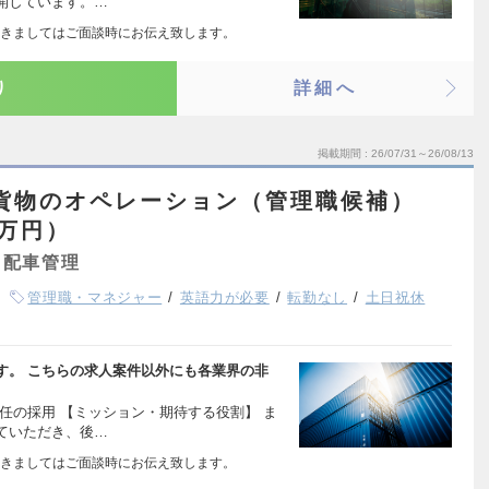
開しています。…
きましてはご面談時にお伝え致します。
り
詳細へ
掲載期間
26/07/31～26/08/13
貨物のオペレーション（管理職候補）
0万円）
・配車管理
管理職・マネジャー
英語力が必要
転勤なし
土日祝休
す。 こちらの求人案件以外にも各業界の非
任の採用 【ミッション・期待する役割】 ま
ていただき、後…
きましてはご面談時にお伝え致します。