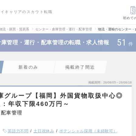
ハイキャリアのスカウト転職
初めて
・物流・購買・貿易系
センター・倉庫管理・運行・配車管理
物流・運輸のセンター・
51
倉庫管理・運行・配車管理の転職・求人情報
件
新着のみ
掲載終了間近
掲載期間
26/08/05～26/08/18
倉庫グループ【福岡】外国貨物取扱中心◎
：年収下限460万円～
・配車管理
英語力不問
土日祝休み
ポテンシャル採用（未経験可）