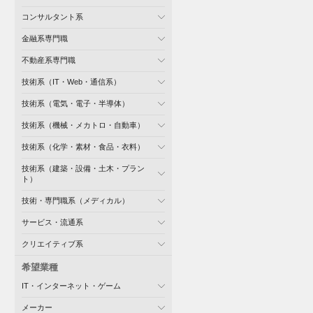
コンサルタント系
金融系専門職
不動産系専門職
技術系（IT・Web・通信系）
技術系（電気・電子・半導体）
技術系（機械・メカトロ・自動車）
技術系（化学・素材・食品・衣料）
技術系（建築・設備・土木・プラン
ト）
技術・専門職系（メディカル）
サービス・流通系
クリエイティブ系
希望業種
IT・インターネット・ゲーム
メーカー