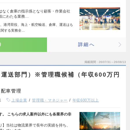
はなく倉庫の指示係となり顧客・作業会社
岐にわたる業務…
、港湾荷役、海上・航空輸送、倉庫、運送はも
に関する実務全…
り
詳細へ
掲載期間
26/07/31～26/08/13
運送部門）※管理職候補（年収600万円
・配車管理
県
上場企業
管理職・マネジャー
年収600万以上
す。 こちらの求人案件以外にも各業界の非
り】当社は物流業界で長年の実績を持ち、