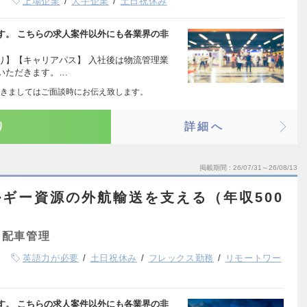
上場企業
大手企業
土日祝休み
す。 こちらの求人案件以外にも各業界の非
り】【キャリアパス】 入社後は物流管理業
いただきます。…
きましてはご面談時にお伝え致します。
り
詳細へ
掲載期間
26/07/31～26/08/13
ギー資源の外航輸送を支える（年収500
・配車管理
英語力が必要
土日祝休み
フレックス勤務
リモートワー
す。 こちらの求人案件以外にも各業界の非