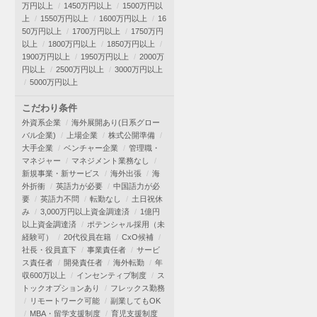
万円以上
1450万円以上
1500万円以
上
1550万円以上
1600万円以上
16
50万円以上
1700万円以上
1750万円
以上
1800万円以上
1850万円以上
1900万円以上
1950万円以上
2000万
円以上
2500万円以上
3000万円以上
5000万円以上
こだわり条件
外資系企業
海外展開あり(日系グロー
バル企業)
上場企業
株式公開準備
大手企業
ベンチャー企業
管理職・
マネジャー
マネジメント業務なし
新規事業・新サービス
海外出張
海
外折衝
英語力が必要
中国語力が必
要
英語力不問
転勤なし
土日祝休
み
3,000万円以上資金調達済
1億円
以上資金調達済
ポテンシャル採用（未
経験可）
20代役員在籍
CxO候補
社長・役員直下
事業責任者
サービ
ス責任者
開発責任者
海外転勤
年
収600万以上
インセンティブ制度
ス
トックオプションあり
フレックス勤務
リモートワーク可能
副業してもOK
MBA・留学支援制度
育児支援制度