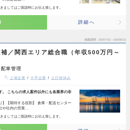
きましてはご面談時にお伝え致します。
り
詳細へ
掲載期間
26/07/31～26/08/13
補／関西エリア総合職（年収500万円～
・配車管理
上場企業
大手企業
土日祝休み
す。 こちらの求人案件以外にも各業界の非
り】【期待する役割】 倉庫・配送センター
社や社内の営業…
きましてはご面談時にお伝え致します。