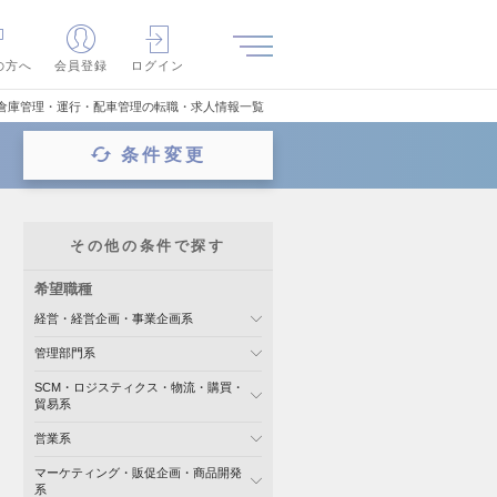
の方へ
会員登録
ログイン
倉庫管理・運行・配車管理の転職・求人情報一覧
条件変更
その他の条件で探す
希望職種
経営・経営企画・事業企画系
管理部門系
SCM・ロジスティクス・物流・購買・
貿易系
営業系
マーケティング・販促企画・商品開発
系