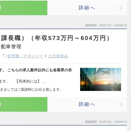
り
詳細へ
掲載期間
26/07/31～26/08/13
課長職）（年収573万円～604万円）
・配車管理
管理職・マネジャー
土日祝休み
す。 こちらの求人案件以外にも各業界の非
ます。 【具体的には】 …
きましてはご面談時にお伝え致します。
り
詳細へ
掲載期間
26/07/31～26/08/13