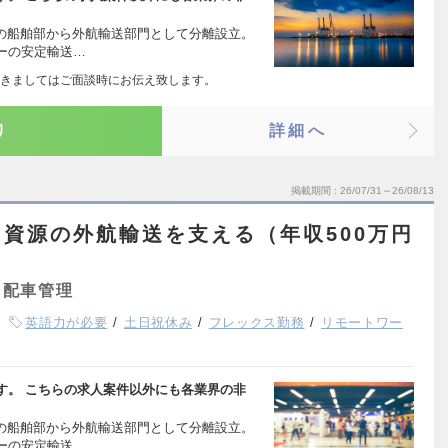
社の船舶部から外航輸送部門として分離設立。
ーの安定輸送…
きましてはご面談時にお伝え致します。
り
詳細へ
掲載期間
26/07/31～26/08/13
資源の外航輸送を支える（年収500万円
・配車管理
英語力が必要
土日祝休み
フレックス勤務
リモートワー
す。 こちらの求人案件以外にも各業界の非
社の船舶部から外航輸送部門として分離設立。
ーの安定輸送…