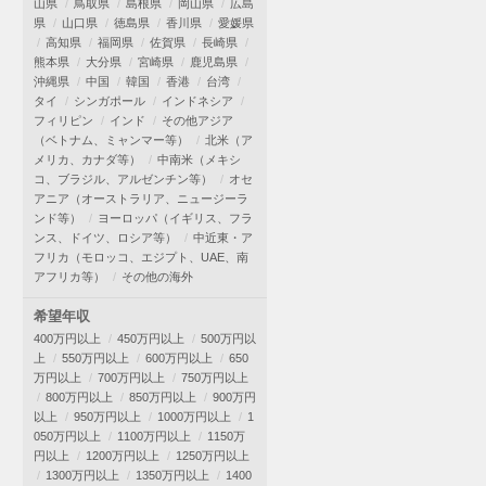
山県
鳥取県
島根県
岡山県
広島
県
山口県
徳島県
香川県
愛媛県
高知県
福岡県
佐賀県
長崎県
熊本県
大分県
宮崎県
鹿児島県
沖縄県
中国
韓国
香港
台湾
タイ
シンガポール
インドネシア
フィリピン
インド
その他アジア
（ベトナム、ミャンマー等）
北米（ア
メリカ、カナダ等）
中南米（メキシ
コ、ブラジル、アルゼンチン等）
オセ
アニア（オーストラリア、ニュージーラ
ンド等）
ヨーロッパ（イギリス、フラ
ンス、ドイツ、ロシア等）
中近東・ア
フリカ（モロッコ、エジプト、UAE、南
アフリカ等）
その他の海外
希望年収
400万円以上
450万円以上
500万円以
上
550万円以上
600万円以上
650
万円以上
700万円以上
750万円以上
800万円以上
850万円以上
900万円
以上
950万円以上
1000万円以上
1
050万円以上
1100万円以上
1150万
円以上
1200万円以上
1250万円以上
1300万円以上
1350万円以上
1400