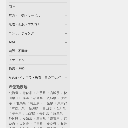
商社
流通・小売・サービス
広告・出版・マスコミ
コンサルティング
金融
建設・不動産
メディカル
物流・運輸
その他(インフラ・教育・官公庁など)
希望勤務地
北海道
青森県
岩手県
宮城県
秋
田県
山形県
福島県
茨城県
栃木
県
群馬県
埼玉県
千葉県
東京都
神奈川県
新潟県
富山県
石川県
福井県
山梨県
長野県
岐阜県
静岡県
愛知県
三重県
滋賀県
京
都府
大阪府
兵庫県
奈良県
和歌