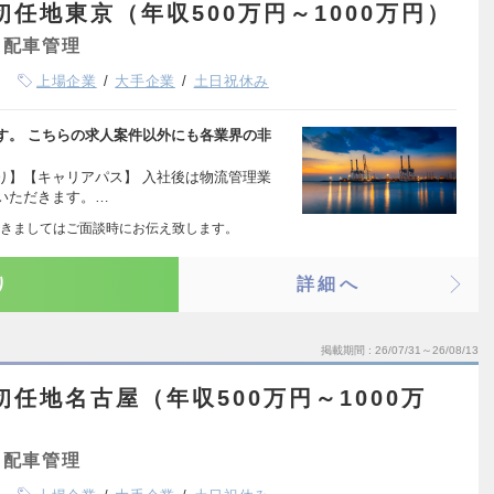
任地東京（年収500万円～1000万円）
・配車管理
上場企業
大手企業
土日祝休み
す。 こちらの求人案件以外にも各業界の非
り】【キャリアパス】 入社後は物流管理業
いただきます。…
きましてはご面談時にお伝え致します。
り
詳細へ
掲載期間
26/07/31～26/08/13
任地名古屋（年収500万円～1000万
・配車管理