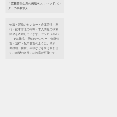
直接募集企業の掲載求人
ヘッドハン
ターの掲載求人
物流・運輸のセンター・倉庫管理・運
行・配車管理の転職・求人情報の検索
結果を表示しています。アンビ（AMB
I）では物流・運輸のセンター・倉庫管
理・運行・配車管理のように、業界、
勤務地、職種、年収などを掛け合わせ
てご希望の条件での検索が可能です。