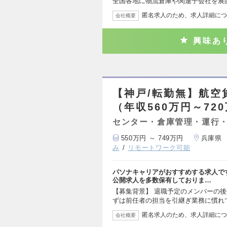
全国各地に物流倉庫や関連子会社を展
匿名求人のため、求人詳細につ
会社概要
興味あ
【神戸/転勤無】航空
（年収560万円～72
センター・倉庫管理・運行
550万円 ～ 749万円
兵庫県
み
リモートワーク可能
パソナキャリアがおすすめする求人で
公開求人を多数保有しておりま…
【募集背景】 退職予定のメンバーの後
ずは前任者の担当を引継ぎ業務に慣れ
匿名求人のため、求人詳細につ
会社概要