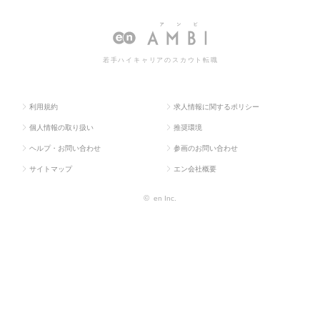
ラス求
ィクス・物流・購
庫管理・運
管理・運行・配車管理の転
人TOP
買・貿易系
行・配車管理
職・求人情報一覧
若手ハイキャリアのスカウト転職
利用規約
求人情報に関するポリシー
個人情報の取り扱い
推奨環境
ヘルプ・お問い合わせ
参画のお問い合わせ
サイトマップ
エン会社概要
©
en Inc.