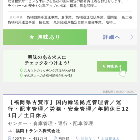
総合物流サービスを手掛ける当社の国内輸送の部署責任者をお任せします。 ド
ライバーへの安全や効率アップの指示・指導、勤怠管理…
貨物自動車運送事業、倉庫業、 貨物運送取扱事業、通関業、 第二種
会社概要
貨物利用運送事業、梱包業、 九州陸運局指定自動車整備事業、 塩特…
興味あり
詳細へ
興味のある求人に
チェックをつけよう!
興味あり
スカウトのマッチング精度があがる!
その求人への合格可能性がわかる!
掲載期間
26/08/04～26/08/17
【福岡県古賀市】国内輸送拠点管理者／運
行・配車管理／労務・安全管理／年間休日12
1日／土日休み
センター・倉庫管理・運行・配車管理
福岡トランス株式会社
400万円 ～ 499万円
福岡県
転勤なし
土日祝休み