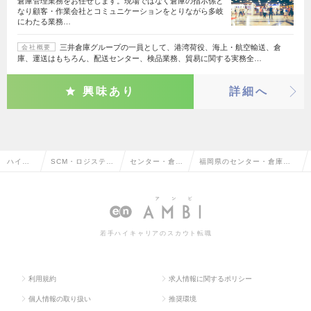
倉庫管理業務をお任せします。現場ではなく倉庫の指示係と
なり顧客・作業会社とコミュニケーションをとりながら多岐
にわたる業務…
三井倉庫グループの一員として、港湾荷役、海上・航空輸送、倉
会社概要
庫、運送はもちろん、配送センター、検品業務、貿易に関する実務全…
興味あり
詳細へ
ハイク
SCM・ロジスティ
センター・倉庫
福岡県のセンター・倉庫管
ラス求
クス・物流・購
管理・運行・配
理・運行・配車管理の転
人TOP
買・貿易系
車管理
職・求人情報一覧
若手ハイキャリアのスカウト転職
利用規約
求人情報に関するポリシー
個人情報の取り扱い
推奨環境