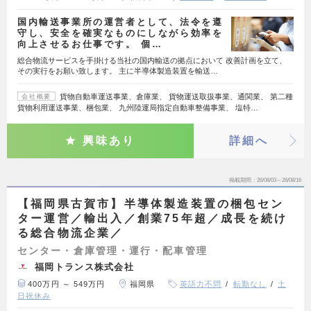
国内輸送事業所の運営者として、法令を遵
守し、安全を確実なものにしながら効率を
向上させるお仕事です。 個…
総合物流サービスを手掛ける当社の国内輸送の拠点において 改善計画を立て、
その実行をお願い致します。 主に半導体製造装置を輸送…
貨物自動車運送事業、倉庫業、 貨物運送取扱事業、通関業、 第二種
会社概要
貨物利用運送事業、梱包業、 九州陸運局指定自動車整備事業、 塩特…
興味あり
詳細へ
掲載期間
26/08/03～26/08/16
【福岡県古賀市】半導体製造装置の梱包セン
ター運営／輸出入／創業75年超／成長を続け
る総合物流企業／
センター・倉庫管理・運行・配車管理
福岡トランス株式会社
400万円 ～ 549万円
福岡県
英語力不問
転勤なし
土
日祝休み