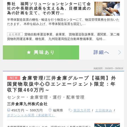
弊社 福岡ソリューションセンターにて会
社の中長期的成長を支える為、目標達成の
為の計画を立て、その実行…
半導体製造装置の梱包・輸送を行う物流センターにて、物流管理業務を担当いた
だきます。 木枠を組み上げ、半導体製造装置を固定し…
貨物自動車運送事業、倉庫業、 貨物運送取扱事業、通関業、 第二種
会社概要
貨物利用運送事業、梱包業、 九州陸運局指定自動車整備事業、 塩特…
興味あり
詳細へ
掲載期間
26/08/05～26/08/18
倉庫管理/三井倉庫グループ【福岡】外
NEW
国貨物取扱中心◎エンエージェント限定：年
収下限460万円～
センター・倉庫管理・運行・配車管理
三井倉庫九州株式会社
450万円 ～ 599万円
福岡県
英語力不問
土日祝休み
ポテンシャル採用（未経験可）