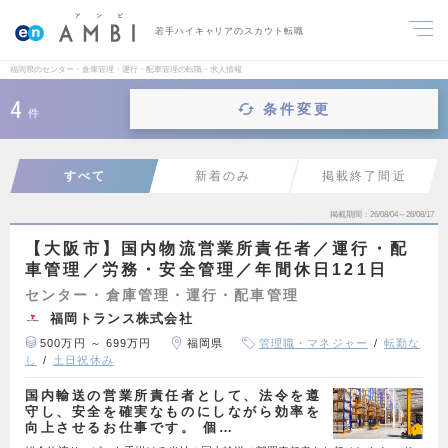
若手ハイキャリアのスカウト転職
福岡県のセンター・倉庫管理・運行・配車管理の転職・求人情報
4
条件変更
件
すべて
新着のみ
掲載終了間近
掲載期間
26/08/04～26/08/17
【大阪市】国内物流営業所責任者／運行・配
車管理／労務・安全管理／年間休日121日
センター・倉庫管理・運行・配車管理
福岡トランス株式会社
500万円 ～ 699万円
福岡県
管理職・マネジャー
転勤な
し
土日祝休み
国内輸送の営業所責任者として、法令を遵
守し、安全を確実なものにしながら効率を
向上させるお仕事です。 個…