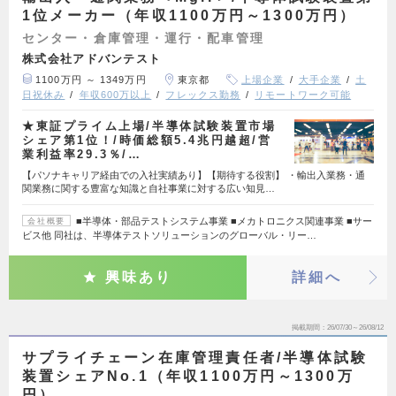
1位メーカー（年収1100万円～1300万円）
センター・倉庫管理・運行・配車管理
株式会社アドバンテスト
1100万円 ～ 1349万円
東京都
上場企業
大手企業
土
日祝休み
年収600万以上
フレックス勤務
リモートワーク可能
★東証プライム上場/半導体試験装置市場
シェア第1位！/時価総額5.4兆円越超/営
業利益率29.3％/…
【パソナキャリア経由での入社実績あり】【期待する役割】 ・輸出入業務・通
関業務に関する豊富な知識と自社事業に対する広い知見…
■半導体・部品テストシステム事業 ■メカトロニクス関連事業 ■サー
会社概要
ビス他 同社は、半導体テストソリューションのグローバル・リー…
興味あり
詳細へ
掲載期間
26/07/30～26/08/12
サプライチェーン在庫管理責任者/半導体試験
装置シェアNo.1（年収1100万円～1300万
円）