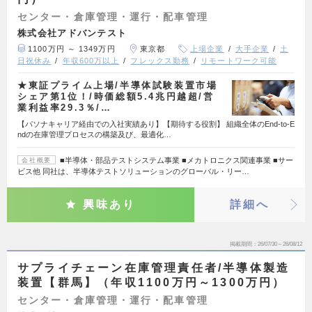
センター・倉庫管理・運行・配車管理
株式会社アドバンテスト
1100万円 ～ 1349万円
東京都
上場企業
大手企業
土
日祝休み
年収600万以上
フレックス勤務
リモートワーク可能
★東証プライム上場/半導体試験装置市場
シェア第1位！/時価総額5.4兆円越超/営
業利益率29.3％/…
【パソナキャリア経由での入社実績あり】【期待する役割】 組織全体のEnd-to-E
ndの在庫管理プロセスの構築及び、最適化…
■半導体・部品テストシステム事業 ■メカトロニクス関連事業 ■サー
会社概要
ビス他 同社は、半導体テストソリューションのグローバル・リー…
興味あり
詳細へ
掲載期間
26/07/30～26/08/12
サプライチェーン在庫管理責任者/半導体製造
装置【群馬】（年収1100万円～1300万円）
センター・倉庫管理・運行・配車管理