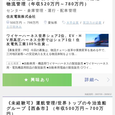
物流管理（年収520万円～780万円）
センター・倉庫管理・運行・配車管理
住友電装株式会社
500万円 ～ 799万円
愛知県
大手企業
英語力が必要
土日祝休み
ワイヤーハーネス世界シェア2位、EV・H
V用高圧ハーネス分野ではシェア1位！住
友電気工業100%出資…
【募集背景・PR】 今回の募集は、物流チェーン改革や業務変革を進める中で、
三河地区顧客への安定納入を支える物流体制をより強…
■自動車用・機器用ワイヤーハーネスの製造販売 ■ワイヤーハーネス
会社概要
用・電気機器用部品の製造販売 ■自動車用電線の製造販売 ◎ワイ…
興味あり
詳細へ
掲載期間
26/07/30～26/08/12
《未経験可》運航管理/世界トップの今治造船
グループ【西条市】（年収500万円～700万
円）