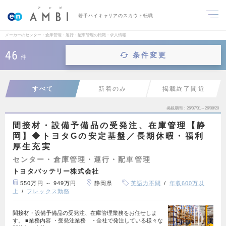
若手ハイキャリアのスカウト転職
メーカーのセンター・倉庫管理・運行・配車管理の転職・求人情報
46
条件変更
件
すべて
新着のみ
掲載終了間近
掲載期間
26/07/31～26/08/20
間接材・設備予備品の受発注、在庫管理【静
岡】◆トヨタGの安定基盤／長期休暇・福利
厚生充実
センター・倉庫管理・運行・配車管理
トヨタバッテリー株式会社
550万円 ～ 949万円
静岡県
英語力不問
年収600万以
上
フレックス勤務
間接材・設備予備品の受発注、在庫管理業務をお任せしま
す。 ■業務内容 ・受発注業務 - 全社で発注している様々な