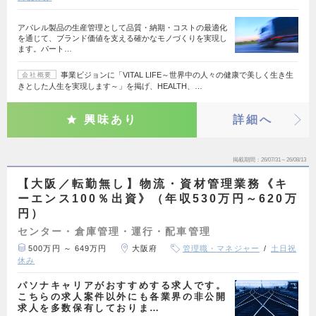
アパレル製品の生産管理として品質・納期・コストの最適化
を通じて、ブランド価値を支える確かなモノづくりを実現し
ます。パート…
事業ビジョンに「VITAL LIFE～世界中の人々の健康で美しく生き生
会社概要
きとした人生を実現します～」を掲げ、HEALTH、…
興味あり
詳細へ
掲載期間
26/07/31～26/08/13
【大阪／転勤無し】物流・資材管理業務《キ
ーエンス100％出資》（年収530万円～620万
円）
センター・倉庫管理・運行・配車管理
500万円 ～ 649万円
大阪府
管理職・マネジャー
土日祝
休み
パソナキャリアがおすすめする求人です。
こちらの求人案件以外にも各業界の非公開
求人を多数保有しておりま…