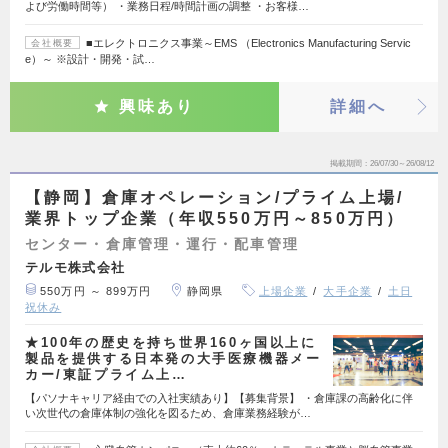
よび労働時間等） ・業務日程/時間計画の調整 ・お客様…
■エレクトロニクス事業～EMS （Electronics Manufacturing Servic
会社概要
e）～ ※設計・開発・試…
興味あり
詳細へ
掲載期間
26/07/30～26/08/12
【静岡】倉庫オペレーション/プライム上場/
業界トップ企業（年収550万円～850万円）
センター・倉庫管理・運行・配車管理
テルモ株式会社
550万円 ～ 899万円
静岡県
上場企業
大手企業
土日
祝休み
★100年の歴史を持ち世界160ヶ国以上に
製品を提供する日本発の大手医療機器メー
カー/東証プライム上…
【パソナキャリア経由での入社実績あり】【募集背景】 ・倉庫課の高齢化に伴
い次世代の倉庫体制の強化を図るため、倉庫業務経験が…