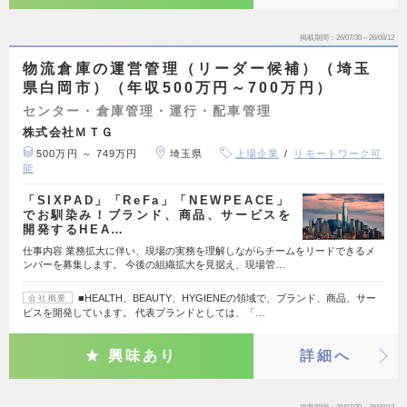
掲載期間
26/07/30～26/08/12
物流倉庫の運営管理（リーダー候補）（埼玉
県白岡市）（年収500万円～700万円）
センター・倉庫管理・運行・配車管理
株式会社ＭＴＧ
500万円 ～ 749万円
埼玉県
上場企業
リモートワーク可
能
「SIXPAD」「ReFa」「NEWPEACE」
でお馴染み！ブランド、商品、サービスを
開発するHEA…
仕事内容 業務拡大に伴い、現場の実務を理解しながらチームをリードできるメ
ンバーを募集します。 今後の組織拡大を見据え、現場管…
■HEALTH、BEAUTY、HYGIENEの領域で、ブランド、商品、サー
会社概要
ビスを開発しています。 代表ブランドとしては、「…
興味あり
詳細へ