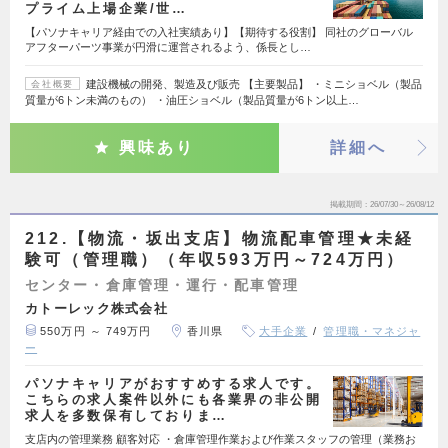
プライム上場企業/世…
【パソナキャリア経由での入社実績あり】【期待する役割】 同社のグローバル
アフターパーツ事業が円滑に運営されるよう、係長とし…
建設機械の開発、製造及び販売 【主要製品】 ・ミニショベル（製品
会社概要
質量が6トン未満のもの） ・油圧ショベル（製品質量が6トン以上…
興味あり
詳細へ
掲載期間
26/07/30～26/08/12
212.【物流・坂出支店】物流配車管理★未経
験可（管理職）（年収593万円～724万円）
センター・倉庫管理・運行・配車管理
カトーレック株式会社
550万円 ～ 749万円
香川県
大手企業
管理職・マネジャ
ー
パソナキャリアがおすすめする求人です。
こちらの求人案件以外にも各業界の非公開
求人を多数保有しておりま…
支店内の管理業務 顧客対応 ・倉庫管理作業および作業スタッフの管理（業務お