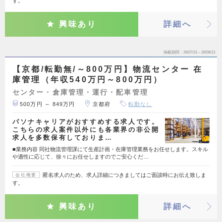
す。
興味あり
詳細へ
掲載期間
26/07/31～26/08/13
【京都/転勤無/～800万円】物流センター 在
庫管理（年収540万円～800万円）
センター・倉庫管理・運行・配車管理
500万円 ～ 849万円
京都府
転勤なし
パソナキャリアがおすすめする求人です。
こちらの求人案件以外にも各業界の非公開
求人を多数保有しておりま…
■業務内容 同社物流管理課にて生産計画・在庫管理業務をお任せします。スキル
や適性に応じて、徐々にお任せしますのでご安心くだ…
匿名求人のため、求人詳細につきましてはご面談時にお伝え致しま
会社概要
す。
興味あり
詳細へ