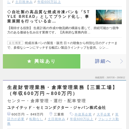
し
土日祝休み
年収600万以上
◇自社製の高品質な焼成冷凍パンを「ST
YLE BREAD」としてブランド化し、事
業展開を行っている企…
【期待する役割】 生産計画の作成や物流網の構築を通して、持続可能かつ競争
力のある価値を生み出す業務です。 【具体的な業務内容…
焼成冷凍パンの製造・販売 日々の朝食から特別な日のディナーま
会社概要
で、多様なシーンにマッチする幅広い製品ラインナップを提供。シン…
興味あり
詳細へ
掲載期間
26/07/30～26/08/12
生産財管理業務・倉庫管理業務【三重工場】
（年収600万円～800万円）
センター・倉庫管理・運行・配車管理
ユナイテッド・セミコンダクター・ジャパン株式会社
600万円 ～ 849万円
三重県
外資系企業
大手企業
英
語力が必要
転勤なし
土日祝休み
年収600万以上
フレックス勤
務