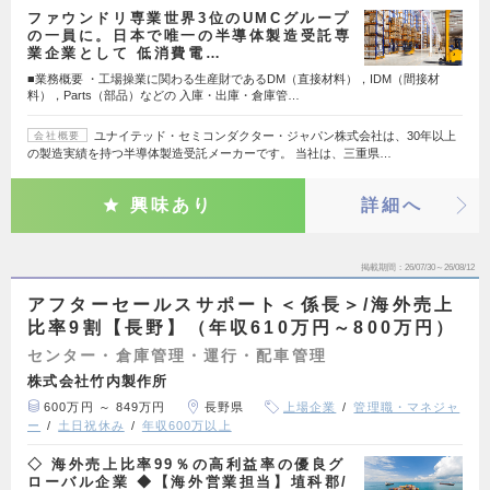
ファウンドリ専業世界3位のUMCグループ
の一員に。日本で唯一の半導体製造受託専
業企業として 低消費電…
■業務概要 ・工場操業に関わる生産財であるDM（直接材料），IDM（間接材
料），Parts（部品）などの 入庫・出庫・倉庫管…
ユナイテッド・セミコンダクター・ジャパン株式会社は、30年以上
会社概要
の製造実績を持つ半導体製造受託メーカーです。 当社は、三重県…
興味あり
詳細へ
掲載期間
26/07/30～26/08/12
アフターセールスサポート＜係長＞/海外売上
比率9割【長野】（年収610万円～800万円）
センター・倉庫管理・運行・配車管理
株式会社竹内製作所
600万円 ～ 849万円
長野県
上場企業
管理職・マネジャ
ー
土日祝休み
年収600万以上
◇ 海外売上比率99％の高利益率の優良グ
ローバル企業 ◆【海外営業担当】埴科郡/