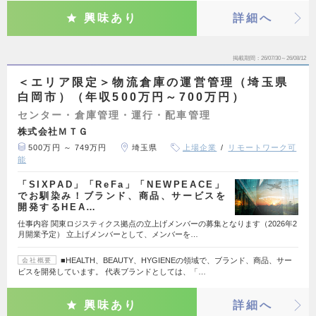
興味あり
詳細へ
掲載期間
26/07/30～26/08/12
＜エリア限定＞物流倉庫の運営管理（埼玉県
白岡市）（年収500万円～700万円）
センター・倉庫管理・運行・配車管理
株式会社ＭＴＧ
500万円 ～ 749万円
埼玉県
上場企業
リモートワーク可
能
「SIXPAD」「ReFa」「NEWPEACE」
でお馴染み！ブランド、商品、サービスを
開発するHEA…
仕事内容 関東ロジスティクス拠点の立上げメンバーの募集となります（2026年2
月開業予定） 立上げメンバーとして、メンバーを…
■HEALTH、BEAUTY、HYGIENEの領域で、ブランド、商品、サー
会社概要
ビスを開発しています。 代表ブランドとしては、「…
興味あり
詳細へ