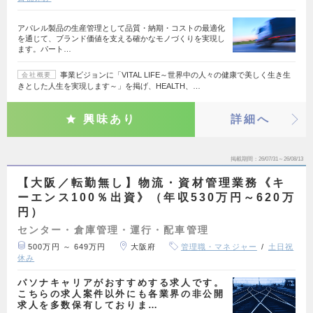
アパレル製品の生産管理として品質・納期・コストの最適化
を通じて、ブランド価値を支える確かなモノづくりを実現し
ます。パート…
事業ビジョンに「VITAL LIFE～世界中の人々の健康で美しく生き生
会社概要
きとした人生を実現します～」を掲げ、HEALTH、…
興味あり
詳細へ
掲載期間
26/07/31～26/08/13
【大阪／転勤無し】物流・資材管理業務《キ
ーエンス100％出資》（年収530万円～620万
円）
センター・倉庫管理・運行・配車管理
500万円 ～ 649万円
大阪府
管理職・マネジャー
土日祝
休み
パソナキャリアがおすすめする求人です。
こちらの求人案件以外にも各業界の非公開
求人を多数保有しておりま…