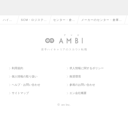
ハイク
SCM・ロジスティ
センター・倉庫
メーカーのセンター・倉庫管
ラス求
クス・物流・購
管理・運行・配
理・運行・配車管理の転職・
人TOP
買・貿易系
車管理
求人情報一覧
若手ハイキャリアのスカウト転職
利用規約
求人情報に関するポリシー
個人情報の取り扱い
推奨環境
ヘルプ・お問い合わせ
参画のお問い合わせ
サイトマップ
エン会社概要
©
en Inc.