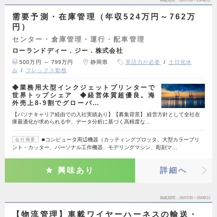
掲載期間
26/07/30～26/08/12
需要予測・在庫管理（年収524万円～762万
円）
センター・倉庫管理・運行・配車管理
ローランドディー．ジー．株式会社
500万円 ～ 799万円
静岡県
英語力が必要
土日祝休
み
フレックス勤務
◆業務用大型インクジェットプリンターで
世界トップシェア ◆経営体質超優良。海
外売上8-9割でグローバ…
【パソナキャリア経由での入社実績あり】【募集背景】 経営方針として全社在
庫最適化が求められる中、データ分析に基づく高精度な…
■コンピュータ周辺機器（カッティングプロッタ、大型カラープリ
会社概要
ント・カッター、パーソナル工作機器、モデリングマシン、彫刻マ…
興味あり
詳細へ
掲載期間
26/07/30～26/08/12
【物流管理】車載ワイヤーハーネスの輸送・