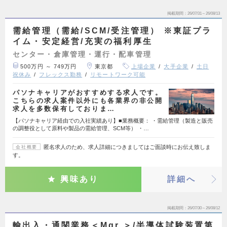
掲載期間
26/07/31～26/08/13
需給管理（需給/SCM/受注管理） ※東証プラ
イム・安定経営/充実の福利厚生
センター・倉庫管理・運行・配車管理
500万円 ～ 749万円
東京都
上場企業
大手企業
土日
祝休み
フレックス勤務
リモートワーク可能
パソナキャリアがおすすめする求人です。
こちらの求人案件以外にも各業界の非公開
求人を多数保有しておりま…
【パソナキャリア経由での入社実績あり】■業務概要： ・需給管理（製造と販売
の調整役として原料や製品の需給管理、SCM等） ・…
匿名求人のため、求人詳細につきましてはご面談時にお伝え致しま
会社概要
す。
興味あり
詳細へ
掲載期間
26/07/30～26/08/12
輸出入・通関業務＜Mgr.＞/半導体試験装置第