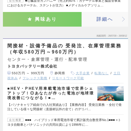
■心臓血管カンパニー（売上約60％：カテーテル事業と脳血管事業
会社概要
におけるカテーテル、ステントが主力） ■メディカルケアソリュ…
興味あり
詳細へ
掲載期間
26/07/30～26/08/12
間接材・設備予備品の 受発注、在庫管理業務
（年収580万円～960万円）
センター・倉庫管理・運行・配車管理
トヨタバッテリー株式会社
550万円 ～ 999万円
静岡県
大手企業
転勤なし
土日
祝休み
フレックス勤務
リモートワーク可能
■HEV・PHEV用車載電池市場で世界シェ
アトップ！◎あなたが作った電池が地球環
境改善につながる！■…
【パソナキャリア経由での入社実績あり】【業務内容】 受発注業務 ・全社で発
注している様々な間接材（直接材以外の全て）のデリバ…
■■■ ハイブリッド車用電池市場で累計販売台数世界No.1■■■ ○ト
会社概要
ヨタ自動車とパナソニックの共同出資により1996年に…