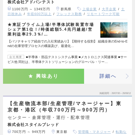
株式会社アドバンテスト
1100万円 ～ 1349万円
群馬県
上場企業
大手企業
土
日祝休み
年収600万以上
フレックス勤務
リモートワーク可能
★東証プライム上場/半導体試験装置市場
シェア第1位！/時価総額5.4兆円越超/営
業利益率29.3％/…
【パソナキャリア経由での入社実績あり】【期待する役割】 組織全体のEnd-to-E
ndの在庫管理プロセスの構築及び、最適化…
■半導体・部品テストシステム事業 ■メカトロニクス関連事業 ■サー
会社概要
ビス他 同社は、半導体テストソリューションのグローバル・リー…
興味あり
詳細へ
掲載期間
26/07/30～26/08/12
【生産物流本部/生産管理/マネージャー】東
京都・港区（年収700万円～900万円）
センター・倉庫管理・運行・配車管理
株式会社スタイルブレッド
700万円 ～ 949万円
東京都
管理職・マネジャー
転勤な