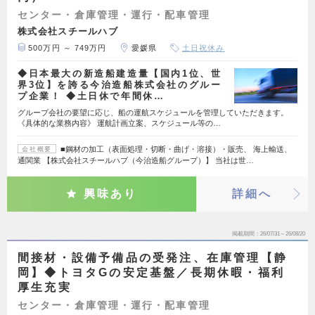
センター・倉庫管理・運行・配車管理
株式会社スチールハブ
500万円 ～ 749万円
愛媛県
土日祝休み
◆日本最大の新造船建造量【国内1位、世
界3位】を誇る今治造船株式会社のグルー
プ企業！ ◆土日休で年間休…
グループ会社の要望に応じ、船の運航スケジュールを管理していただきます。
《具体的な業務内容》 運航計画立案、スケジュール等の…
■鋼材の加工（表面処理・切断・曲げ・溶接）・販売、 海上輸送、
会社概要
通関業 【株式会社スチールハブ（今治造船グループ）】 当社は世…
興味あり
詳細へ
掲載期間
26/07/31～26/08/20
間接材・設備予備品の受発注、在庫管理【静
岡】◆トヨタGの安定基盤／長期休暇・福利
厚生充実
センター・倉庫管理・運行・配車管理