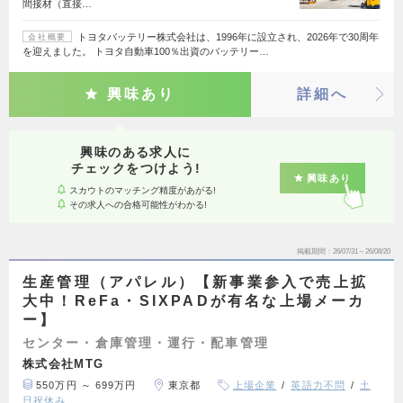
間接材（直接…
トヨタバッテリー株式会社は、1996年に設立され、2026年で30周年
会社概要
を迎えました。 トヨタ自動車100％出資のバッテリー…
興味あり
詳細へ
興味のある求人に
チェックをつけよう!
興味あり
スカウトのマッチング精度があがる!
その求人への合格可能性がわかる!
掲載期間
26/07/31～26/08/20
生産管理（アパレル）【新事業参入で売上拡
大中！ReFa・SIXPADが有名な上場メーカ
ー】
センター・倉庫管理・運行・配車管理
株式会社MTG
550万円 ～ 699万円
東京都
上場企業
英語力不問
土
日祝休み