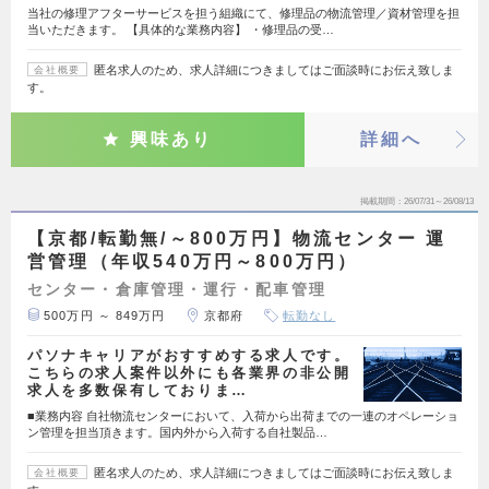
当社の修理アフターサービスを担う組織にて、修理品の物流管理／資材管理を担
当いただきます。 【具体的な業務内容】 ・修理品の受…
匿名求人のため、求人詳細につきましてはご面談時にお伝え致しま
会社概要
す。
興味あり
詳細へ
掲載期間
26/07/31～26/08/13
【京都/転勤無/～800万円】物流センター 運
営管理（年収540万円～800万円）
センター・倉庫管理・運行・配車管理
500万円 ～ 849万円
京都府
転勤なし
パソナキャリアがおすすめする求人です。
こちらの求人案件以外にも各業界の非公開
求人を多数保有しておりま…
■業務内容 自社物流センターにおいて、入荷から出荷までの一連のオペレーショ
ン管理を担当頂きます。国内外から入荷する自社製品…
匿名求人のため、求人詳細につきましてはご面談時にお伝え致しま
会社概要