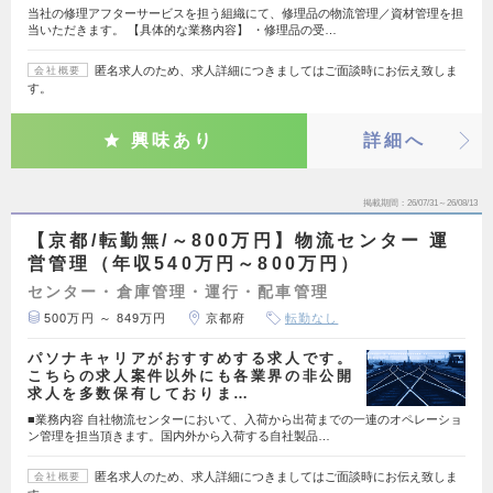
当社の修理アフターサービスを担う組織にて、修理品の物流管理／資材管理を担
当いただきます。 【具体的な業務内容】 ・修理品の受…
匿名求人のため、求人詳細につきましてはご面談時にお伝え致しま
会社概要
す。
興味あり
詳細へ
掲載期間
26/07/31～26/08/13
【京都/転勤無/～800万円】物流センター 運
営管理（年収540万円～800万円）
センター・倉庫管理・運行・配車管理
500万円 ～ 849万円
京都府
転勤なし
パソナキャリアがおすすめする求人です。
こちらの求人案件以外にも各業界の非公開
求人を多数保有しておりま…
■業務内容 自社物流センターにおいて、入荷から出荷までの一連のオペレーショ
ン管理を担当頂きます。国内外から入荷する自社製品…
匿名求人のため、求人詳細につきましてはご面談時にお伝え致しま
会社概要