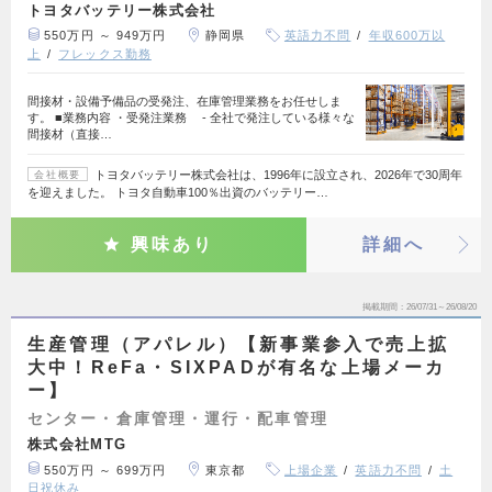
トヨタバッテリー株式会社
550万円 ～ 949万円
静岡県
英語力不問
年収600万以
上
フレックス勤務
間接材・設備予備品の受発注、在庫管理業務をお任せしま
す。 ■業務内容 ・受発注業務 - 全社で発注している様々な
間接材（直接…
トヨタバッテリー株式会社は、1996年に設立され、2026年で30周年
会社概要
を迎えました。 トヨタ自動車100％出資のバッテリー…
興味あり
詳細へ
掲載期間
26/07/31～26/08/20
生産管理（アパレル）【新事業参入で売上拡
大中！ReFa・SIXPADが有名な上場メーカ
ー】
センター・倉庫管理・運行・配車管理
株式会社MTG
550万円 ～ 699万円
東京都
上場企業
英語力不問
土
日祝休み