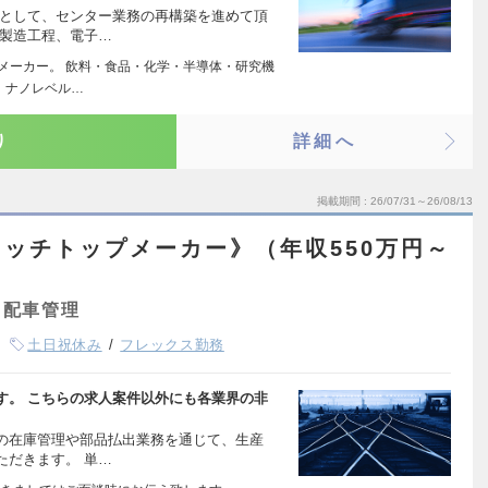
職として、センター業務の再構築を進めて頂
の製造工程、電子…
紙メーカー。 飲料・食品・化学・半導体・研究機
 ナノレベル…
り
詳細へ
掲載期間
26/07/31～26/08/13
ッチトップメーカー》（年収550万円～
・配車管理
土日祝休み
フレックス勤務
す。 こちらの求人案件以外にも各業界の非
の在庫管理や部品払出業務を通じて、生産
ただきます。 単…