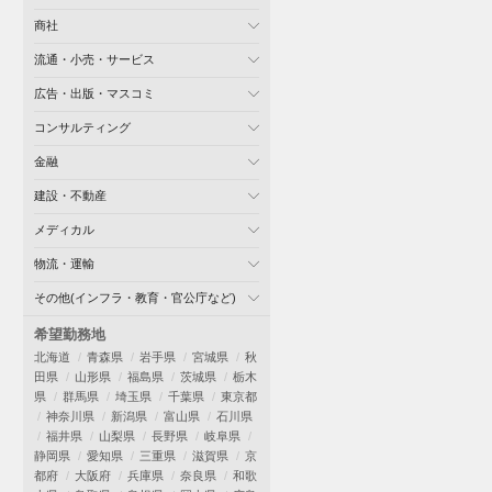
商社
流通・小売・サービス
広告・出版・マスコミ
コンサルティング
金融
建設・不動産
メディカル
物流・運輸
その他(インフラ・教育・官公庁など)
希望勤務地
北海道
青森県
岩手県
宮城県
秋
田県
山形県
福島県
茨城県
栃木
県
群馬県
埼玉県
千葉県
東京都
神奈川県
新潟県
富山県
石川県
福井県
山梨県
長野県
岐阜県
静岡県
愛知県
三重県
滋賀県
京
都府
大阪府
兵庫県
奈良県
和歌