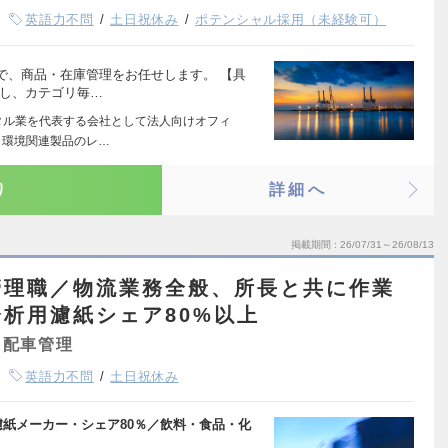
英語力不問
土日祝休み
ポテンシャル採用（未経験可）
で、商品・在庫管理をお任せします。 【具
出し、カテゴリ毎…
タル業を代表する会社として法人向けオフィ
、環境関連製品のレ…
り
詳細へ
掲載期間
26/07/31～26/08/13
管理職／物流業務全般、所長と共に作業
析用濾紙シェア80%以上
・配車管理
英語力不問
土日祝休み
濾紙メーカー・シェア80％／飲料・食品・化