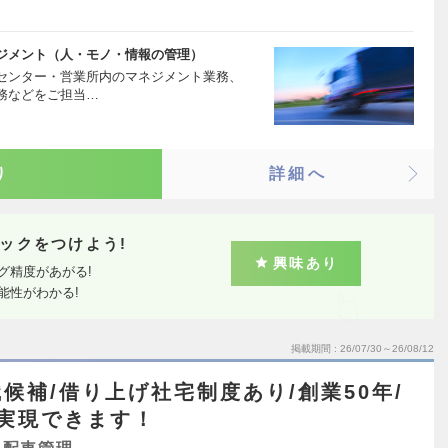
ジメント（人・モノ・情報の管理）
センター・営業所内のマネジメント業務、
務などをご担当…
り
詳細へ
ックをつけよう!
興味あり
グ精度があがる!
能性がわかる!
掲載期間
26/07/30～26/08/12
候補/借り上げ社宅制度あり/創業50年/
実現できます！