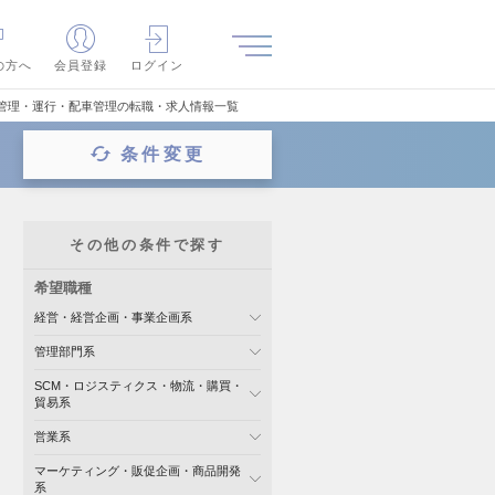
の方へ
会員登録
ログイン
管理・運行・配車管理の転職・求人情報一覧
条件変更
その他の条件で探す
希望職種
経営・経営企画・事業企画系
管理部門系
SCM・ロジスティクス・物流・購買・
貿易系
営業系
マーケティング・販促企画・商品開発
系