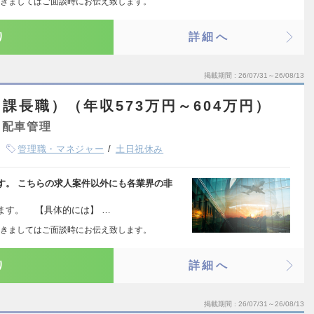
きましてはご面談時にお伝え致します。
り
詳細へ
掲載期間
26/07/31～26/08/13
課長職）（年収573万円～604万円）
・配車管理
管理職・マネジャー
土日祝休み
す。 こちらの求人案件以外にも各業界の非
ます。 【具体的には】 …
きましてはご面談時にお伝え致します。
り
詳細へ
掲載期間
26/07/31～26/08/13