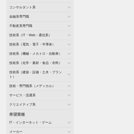
コンサルタント系
金融系専門職
不動産系専門職
技術系（IT・Web・通信系）
技術系（電気・電子・半導体）
技術系（機械・メカトロ・自動車）
技術系（化学・素材・食品・衣料）
技術系（建築・設備・土木・プラン
ト）
技術・専門職系（メディカル）
サービス・流通系
クリエイティブ系
希望業種
IT・インターネット・ゲーム
メーカー