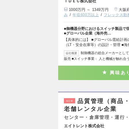
ＩＤＥＣ株式会社
1000万円 ～ 1349万円
大阪
み
年収600万以上
フレックス勤
■御機器分野におけるスイッチ製品で世
■グローバル企業（海外売…
【具体的には】 ■グローバル需給計画
（LT・安全在庫等）の設計・管理 ■
制御機器の総合メーカーとして
会社概要
販売 ■スイッチ事業： 人と機械が触れ合
興味あ
品質管理（商品・
NEW
老舗レンタル企業
センター・倉庫管理・運行
エイトレント株式会社