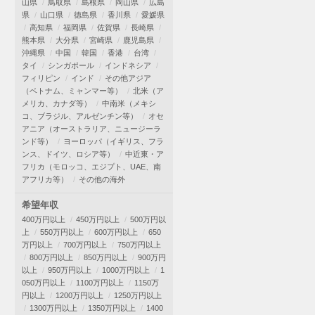
山県
鳥取県
島根県
岡山県
広島
県
山口県
徳島県
香川県
愛媛県
高知県
福岡県
佐賀県
長崎県
熊本県
大分県
宮崎県
鹿児島県
沖縄県
中国
韓国
香港
台湾
タイ
シンガポール
インドネシア
フィリピン
インド
その他アジア
（ベトナム、ミャンマー等）
北米（ア
メリカ、カナダ等）
中南米（メキシ
コ、ブラジル、アルゼンチン等）
オセ
アニア（オーストラリア、ニュージーラ
ンド等）
ヨーロッパ（イギリス、フラ
ンス、ドイツ、ロシア等）
中近東・ア
フリカ（モロッコ、エジプト、UAE、南
アフリカ等）
その他の海外
希望年収
400万円以上
450万円以上
500万円以
上
550万円以上
600万円以上
650
万円以上
700万円以上
750万円以上
800万円以上
850万円以上
900万円
以上
950万円以上
1000万円以上
1
050万円以上
1100万円以上
1150万
円以上
1200万円以上
1250万円以上
1300万円以上
1350万円以上
1400