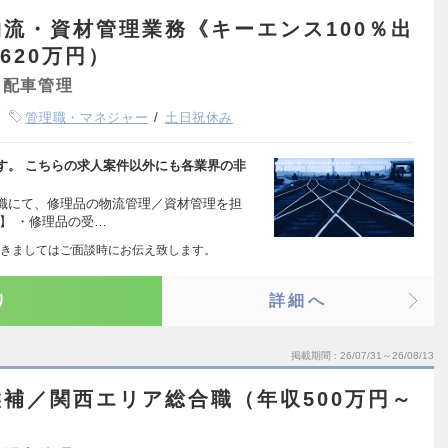
流・資材管理業務《キーエンス100％出
620万円）
・配車管理
管理職・マネジャー
土日祝休み
す。 こちらの求人案件以外にも各業界の非
織にて、修理品の物流管理／資材管理を担
】 ・修理品の受…
きましてはご面談時にお伝え致します。
り
詳細へ
掲載期間
26/07/31～26/08/13
補／関西エリア総合職（年収500万円～