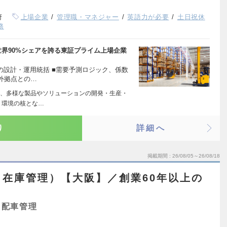
府
上場企業
管理職・マネジャー
英語力が必要
土日祝休
務
界90%シェアを誇る東証プライム上場企業
の設計・運用統括 ■需要予測ロジック、係数
海外拠点との…
、多様な製品やソリューションの開発・生産・
う環境の核とな…
り
詳細へ
掲載期間
26/08/05～26/08/18
在庫管理）【大阪】／創業60年以上の
・配車管理