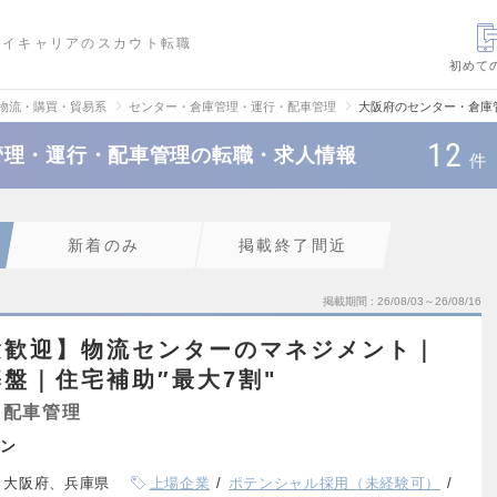
ハイキャリアのスカウト転職
初めて
・物流・購買・貿易系
センター・倉庫管理・運行・配車管理
大阪府のセンター・倉庫
12
管理・運行・配車管理の転職・求人情報
件
新着のみ
掲載終了間近
掲載期間
26/08/03～26/08/16
験歓迎】物流センターのマネジメント｜
盤｜住宅補助″最大7割"
・配車管理
ン
、大阪府、兵庫県
上場企業
ポテンシャル採用（未経験可）