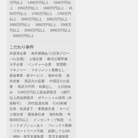
万円以上
1450万円以上
1500万円以
上
1550万円以上
1600万円以上
16
50万円以上
1700万円以上
1750万円
以上
1800万円以上
1850万円以上
1900万円以上
1950万円以上
2000万
円以上
2500万円以上
3000万円以上
5000万円以上
こだわり条件
外資系企業
海外展開あり(日系グロー
バル企業)
上場企業
株式公開準備
大手企業
ベンチャー企業
管理職・
マネジャー
マネジメント業務なし
新規事業・新サービス
海外出張
海
外折衝
英語力が必要
中国語力が必
要
英語力不問
転勤なし
土日祝休
み
3,000万円以上資金調達済
1億円
以上資金調達済
ポテンシャル採用（未
経験可）
20代役員在籍
CxO候補
社長・役員直下
事業責任者
サービ
ス責任者
開発責任者
海外転勤
年
収600万以上
インセンティブ制度
ス
トックオプションあり
フレックス勤務
リモートワーク可能
副業してもOK
MBA・留学支援制度
育児支援制度