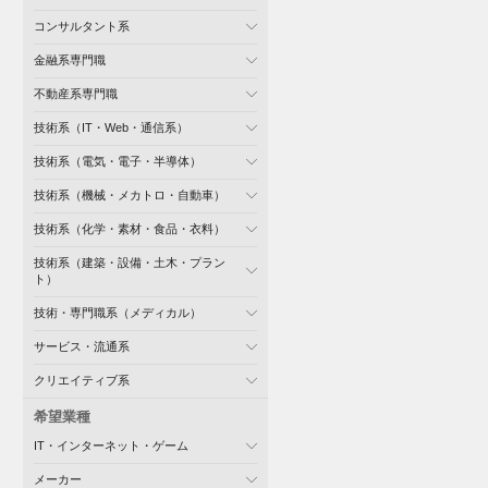
コンサルタント系
金融系専門職
不動産系専門職
技術系（IT・Web・通信系）
技術系（電気・電子・半導体）
技術系（機械・メカトロ・自動車）
技術系（化学・素材・食品・衣料）
技術系（建築・設備・土木・プラン
ト）
技術・専門職系（メディカル）
サービス・流通系
クリエイティブ系
希望業種
IT・インターネット・ゲーム
メーカー