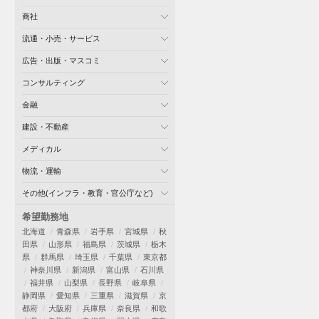
商社
流通・小売・サービス
広告・出版・マスコミ
コンサルティング
金融
建設・不動産
メディカル
物流・運輸
その他(インフラ・教育・官公庁など)
希望勤務地
北海道
青森県
岩手県
宮城県
秋
田県
山形県
福島県
茨城県
栃木
県
群馬県
埼玉県
千葉県
東京都
神奈川県
新潟県
富山県
石川県
福井県
山梨県
長野県
岐阜県
静岡県
愛知県
三重県
滋賀県
京
都府
大阪府
兵庫県
奈良県
和歌