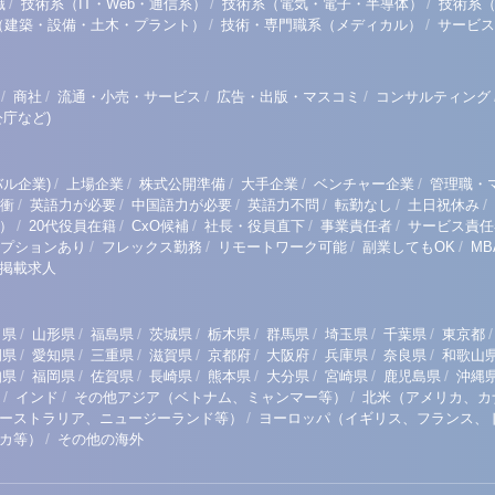
/
/
/
職
技術系（IT・Web・通信系）
技術系（電気・電子・半導体）
技術系
/
/
（建築・設備・土木・プラント）
技術・専門職系（メディカル）
サービス
/
/
/
/
商社
流通・小売・サービス
広告・出版・マスコミ
コンサルティング
庁など)
/
/
/
/
/
ル企業)
上場企業
株式公開準備
大手企業
ベンチャー企業
管理職・
/
/
/
/
/
/
衝
英語力が必要
中国語力が必要
英語力不問
転勤なし
土日祝休み
/
/
/
/
/
）
20代役員在籍
CxO候補
社長・役員直下
事業責任者
サービス責任
/
/
/
/
プションあり
フレックス勤務
リモートワーク可能
副業してもOK
M
掲載求人
/
/
/
/
/
/
/
/
/
田県
山形県
福島県
茨城県
栃木県
群馬県
埼玉県
千葉県
東京都
/
/
/
/
/
/
/
/
岡県
愛知県
三重県
滋賀県
京都府
大阪府
兵庫県
奈良県
和歌山
/
/
/
/
/
/
/
/
知県
福岡県
佐賀県
長崎県
熊本県
大分県
宮崎県
鹿児島県
沖縄
/
/
/
インド
その他アジア（ベトナム、ミャンマー等）
北米（アメリカ、カ
/
ーストラリア、ニュージーランド等）
ヨーロッパ（イギリス、フランス、
/
リカ等）
その他の海外