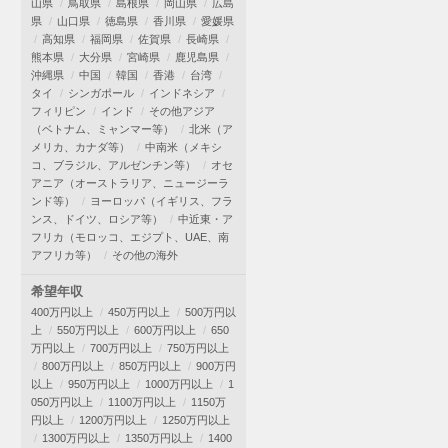
山県
鳥取県
島根県
岡山県
広島
県
山口県
徳島県
香川県
愛媛県
高知県
福岡県
佐賀県
長崎県
熊本県
大分県
宮崎県
鹿児島県
沖縄県
中国
韓国
香港
台湾
タイ
シンガポール
インドネシア
フィリピン
インド
その他アジア
（ベトナム、ミャンマー等）
北米（ア
メリカ、カナダ等）
中南米（メキシ
コ、ブラジル、アルゼンチン等）
オセ
アニア（オーストラリア、ニュージーラ
ンド等）
ヨーロッパ（イギリス、フラ
ンス、ドイツ、ロシア等）
中近東・ア
フリカ（モロッコ、エジプト、UAE、南
アフリカ等）
その他の海外
希望年収
400万円以上
450万円以上
500万円以
上
550万円以上
600万円以上
650
万円以上
700万円以上
750万円以上
800万円以上
850万円以上
900万円
以上
950万円以上
1000万円以上
1
050万円以上
1100万円以上
1150万
円以上
1200万円以上
1250万円以上
1300万円以上
1350万円以上
1400