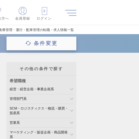
の方へ
会員登録
ログイン
倉庫管理・運行・配車管理の転職・求人情報一覧
条件変更
その他の条件で探す
希望職種
経営・経営企画・事業企画系
管理部門系
SCM・ロジスティクス・物流・購買・
貿易系
営業系
マーケティング・販促企画・商品開発
系