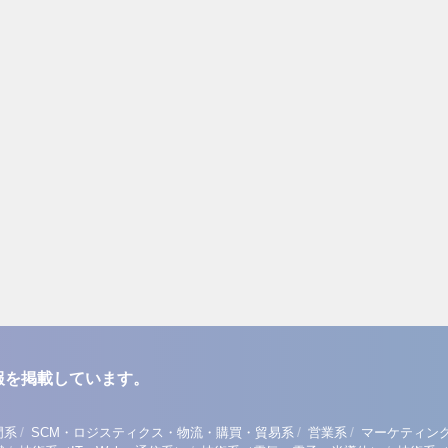
報を掲載しています。
/
/
/
門系
SCM・ロジスティクス・物流・購買・貿易系
営業系
マーケティン