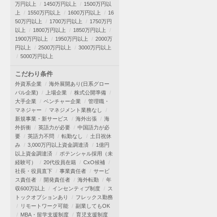
万円以上
1450万円以上
1500万円以
上
1550万円以上
1600万円以上
16
50万円以上
1700万円以上
1750万円
以上
1800万円以上
1850万円以上
1900万円以上
1950万円以上
2000万
円以上
2500万円以上
3000万円以上
5000万円以上
こだわり条件
外資系企業
海外展開あり(日系グロー
バル企業)
上場企業
株式公開準備
大手企業
ベンチャー企業
管理職・
マネジャー
マネジメント業務なし
新規事業・新サービス
海外出張
海
外折衝
英語力が必要
中国語力が必
要
英語力不問
転勤なし
土日祝休
み
3,000万円以上資金調達済
1億円
以上資金調達済
ポテンシャル採用（未
経験可）
20代役員在籍
CxO候補
社長・役員直下
事業責任者
サービ
ス責任者
開発責任者
海外転勤
年
収600万以上
インセンティブ制度
ス
トックオプションあり
フレックス勤務
リモートワーク可能
副業してもOK
MBA・留学支援制度
育児支援制度