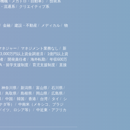
/
（機械・メカトロ・自動車）
技術系
/
・流通系
クリエイティブ系
/
/
/
/
金融
建設・不動産
メディカル
物
/
/
マネジャー
マネジメント業務なし
新
/
3,000万円以上資金調達済
1億円以上資
/
/
/
者
開発責任者
海外転勤
年収600万
/
/
BA・留学支援制度
育児支援制度
直接
/
/
/
/
神奈川県
新潟県
富山県
石川県
/
/
/
/
/
県
鳥取県
島根県
岡山県
広島県
/
/
/
/
/
/
県
中国
韓国
香港
台湾
タイ
シ
/
ナダ等）
中南米（メキシコ、ブラジ
/
ドイツ、ロシア等）
中近東・アフリカ