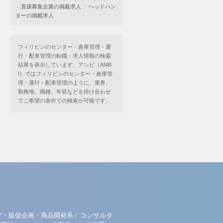
直接募集企業の掲載求人
ヘッドハン
ターの掲載求人
フィリピンのセンター・倉庫管理・運
行・配車管理の転職・求人情報の検索
結果を表示しています。アンビ（AMB
I）ではフィリピンのセンター・倉庫管
理・運行・配車管理のように、業界、
勤務地、職種、年収などを掛け合わせ
てご希望の条件での検索が可能です。
/
グ・販促企画・商品開発系
コンサルタ