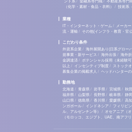
/
/
ント系
金融系専門職
不動産系専門
/
（化学・素材・食品・衣料）
技術系
業種
/
IT・インターネット・ゲーム
メーカー
/
流・運輸
その他(インフラ・教育・官公
こだわり条件
/
外資系企業
海外展開あり(日系グローバ
/
/
規事業・新サービス
海外出張
海外折
/
金調達済
ポテンシャル採用（未経験可
/
/
以上
インセンティブ制度
ストックオ
/
募集企業の掲載求人
ヘッドハンターの
勤務地
/
/
/
/
北海道
青森県
岩手県
宮城県
秋
/
/
/
/
福井県
山梨県
長野県
岐阜県
静
/
/
/
/
山口県
徳島県
香川県
愛媛県
高
/
/
ンガポール
インドネシア
フィリピン
/
ル、アルゼンチン等）
オセアニア（オ
（モロッコ、エジプト、UAE、南アフ