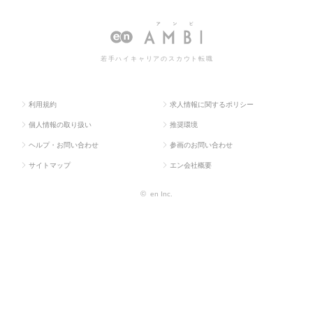
ラス求
ィクス・物流・購
庫管理・運
倉庫管理・運行・配車管理の
人TOP
買・貿易系
行・配車管理
転職・求人情報一覧
若手ハイキャリアのスカウト転職
利用規約
求人情報に関するポリシー
個人情報の取り扱い
推奨環境
ヘルプ・お問い合わせ
参画のお問い合わせ
サイトマップ
エン会社概要
©
en Inc.