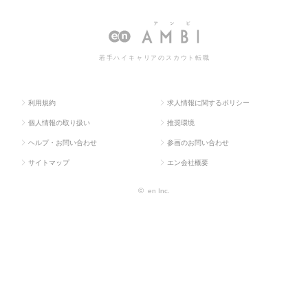
ラス求
クス・物流・購
管理・運行・配
理・運行・配車管理の転
人TOP
買・貿易系
車管理
職・求人情報一覧
若手ハイキャリアのスカウト転職
利用規約
求人情報に関するポリシー
個人情報の取り扱い
推奨環境
ヘルプ・お問い合わせ
参画のお問い合わせ
サイトマップ
エン会社概要
©
en Inc.