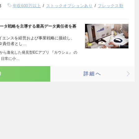
都
年収600万以上
ストックオプションあり
フレックス勤
でデータ戦略を主導する最高データ責任者を募
サイエンスを経営および事業戦略に接続し、
タ責任者とし…
から進化した発見型ECアプリ 『カウシェ』 の
、日常に小…
り
詳細へ