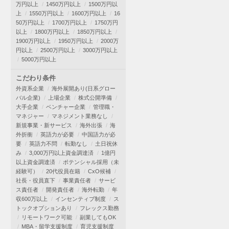
万円以上
1450万円以上
1500万円以
上
1550万円以上
1600万円以上
16
50万円以上
1700万円以上
1750万円
以上
1800万円以上
1850万円以上
1900万円以上
1950万円以上
2000万
円以上
2500万円以上
3000万円以上
5000万円以上
こだわり条件
外資系企業
海外展開あり(日系グロー
バル企業)
上場企業
株式公開準備
大手企業
ベンチャー企業
管理職・
マネジャー
マネジメント業務なし
新規事業・新サービス
海外出張
海
外折衝
英語力が必要
中国語力が必
要
英語力不問
転勤なし
土日祝休
み
3,000万円以上資金調達済
1億円
以上資金調達済
ポテンシャル採用（未
経験可）
20代役員在籍
CxO候補
社長・役員直下
事業責任者
サービ
ス責任者
開発責任者
海外転勤
年
収600万以上
インセンティブ制度
ス
トックオプションあり
フレックス勤務
リモートワーク可能
副業してもOK
MBA・留学支援制度
育児支援制度