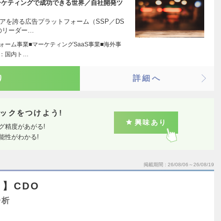
ーケティングで成功できる世界／自社開発ツ
アを誇る広告プラットフォーム（SSP／DS
のリーダー…
ォーム事業■マーケティングSaaS事業■海外事
術：国内ト…
り
詳細へ
ックをつけよう!
興味あり
グ精度があがる!
能性がわかる!
掲載期間
26/08/06～26/08/19
】CDO
分析