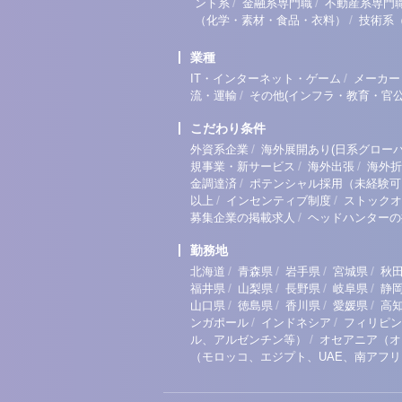
/
/
ント系
金融系専門職
不動産系専門
/
（化学・素材・食品・衣料）
技術系
業種
/
IT・インターネット・ゲーム
メーカー
/
流・運輸
その他(インフラ・教育・官公
こだわり条件
/
外資系企業
海外展開あり(日系グローバ
/
/
規事業・新サービス
海外出張
海外折
/
金調達済
ポテンシャル採用（未経験可
/
/
以上
インセンティブ制度
ストックオ
/
募集企業の掲載求人
ヘッドハンターの
勤務地
/
/
/
/
北海道
青森県
岩手県
宮城県
秋
/
/
/
/
福井県
山梨県
長野県
岐阜県
静
/
/
/
/
山口県
徳島県
香川県
愛媛県
高
/
/
ンガポール
インドネシア
フィリピン
/
ル、アルゼンチン等）
オセアニア（オ
（モロッコ、エジプト、UAE、南アフ