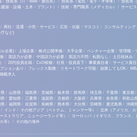
/
/
/
職
技術系（IT・Web・通信系）
技術系（電気・電子・半導体）
技術系
/
/
（建築・設備・土木・プラント）
技術・専門職系（メディカル）
サービス
/
/
/
/
商社
流通・小売・サービス
広告・出版・マスコミ
コンサルティング
庁など)
/
/
/
/
/
ル企業)
上場企業
株式公開準備
大手企業
ベンチャー企業
管理職・
/
/
/
/
/
/
衝
英語力が必要
中国語力が必要
英語力不問
転勤なし
土日祝休み
/
/
/
/
/
）
20代役員在籍
CxO候補
社長・役員直下
事業責任者
サービス責任
/
/
/
/
プションあり
フレックス勤務
リモートワーク可能
副業してもOK
M
掲載求人
/
/
/
/
/
/
/
/
/
田県
山形県
福島県
茨城県
栃木県
群馬県
埼玉県
千葉県
東京都
/
/
/
/
/
/
/
/
岡県
愛知県
三重県
滋賀県
京都府
大阪府
兵庫県
奈良県
和歌山
/
/
/
/
/
/
/
/
知県
福岡県
佐賀県
長崎県
熊本県
大分県
宮崎県
鹿児島県
沖縄
/
/
/
インド
その他アジア（ベトナム、ミャンマー等）
北米（アメリカ、カ
/
ーストラリア、ニュージーランド等）
ヨーロッパ（イギリス、フランス、
/
リカ等）
その他の海外