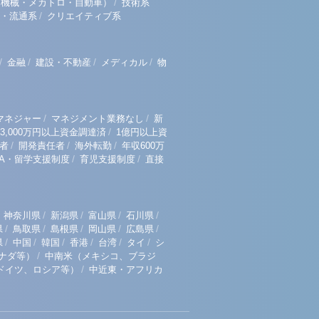
/
（機械・メカトロ・自動車）
技術系
/
・流通系
クリエイティブ系
/
/
/
/
金融
建設・不動産
メディカル
物
/
/
マネジャー
マネジメント業務なし
新
/
3,000万円以上資金調達済
1億円以上資
/
/
/
者
開発責任者
海外転勤
年収600万
/
/
BA・留学支援制度
育児支援制度
直接
/
/
/
/
神奈川県
新潟県
富山県
石川県
/
/
/
/
/
県
鳥取県
島根県
岡山県
広島県
/
/
/
/
/
/
県
中国
韓国
香港
台湾
タイ
シ
/
ナダ等）
中南米（メキシコ、ブラジ
/
ドイツ、ロシア等）
中近東・アフリカ