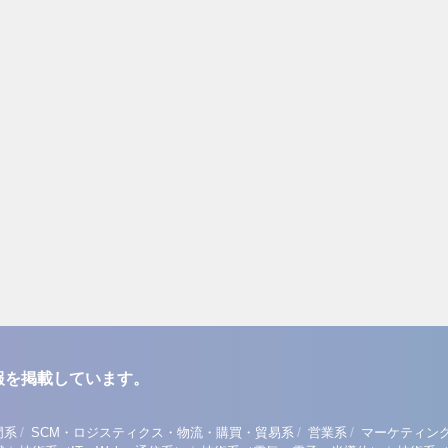
報を掲載しています。
/
/
/
門系
SCM・ロジスティクス・物流・購買・貿易系
営業系
マーケティン