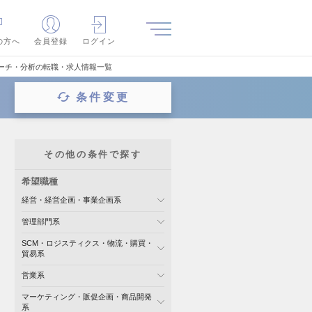
の方へ
会員登録
ログイン
サーチ・分析の転職・求人情報一覧
条件変更
その他の条件で探す
希望職種
経営・経営企画・事業企画系
管理部門系
SCM・ロジスティクス・物流・購買・
貿易系
営業系
マーケティング・販促企画・商品開発
系