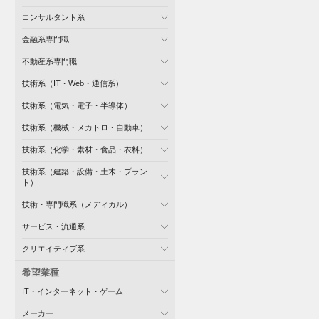
コンサルタント系
金融系専門職
不動産系専門職
技術系（IT・Web・通信系）
技術系（電気・電子・半導体）
技術系（機械・メカトロ・自動車）
技術系（化学・素材・食品・衣料）
技術系（建築・設備・土木・プラン
ト）
技術・専門職系（メディカル）
サービス・流通系
クリエイティブ系
希望業種
IT・インターネット・ゲーム
メーカー