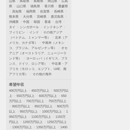
山県
鳥取県
島根県
岡山県
広島
県
山口県
徳島県
香川県
愛媛県
高知県
福岡県
佐賀県
長崎県
熊本県
大分県
宮崎県
鹿児島県
沖縄県
中国
韓国
香港
台湾
タイ
シンガポール
インドネシア
フィリピン
インド
その他アジア
（ベトナム、ミャンマー等）
北米（ア
メリカ、カナダ等）
中南米（メキシ
コ、ブラジル、アルゼンチン等）
オセ
アニア（オーストラリア、ニュージーラ
ンド等）
ヨーロッパ（イギリス、フラ
ンス、ドイツ、ロシア等）
中近東・ア
フリカ（モロッコ、エジプト、UAE、南
アフリカ等）
その他の海外
希望年収
400万円以上
450万円以上
500万円以
上
550万円以上
600万円以上
650
万円以上
700万円以上
750万円以上
800万円以上
850万円以上
900万円
以上
950万円以上
1000万円以上
1
050万円以上
1100万円以上
1150万
円以上
1200万円以上
1250万円以上
1300万円以上
1350万円以上
1400