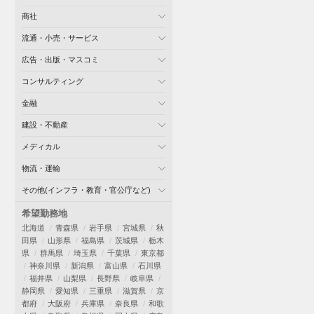
商社
流通・小売・サービス
広告・出版・マスコミ
コンサルティング
金融
建設・不動産
メディカル
物流・運輸
その他(インフラ・教育・官公庁など)
希望勤務地
北海道
青森県
岩手県
宮城県
秋
田県
山形県
福島県
茨城県
栃木
県
群馬県
埼玉県
千葉県
東京都
神奈川県
新潟県
富山県
石川県
福井県
山梨県
長野県
岐阜県
静岡県
愛知県
三重県
滋賀県
京
都府
大阪府
兵庫県
奈良県
和歌