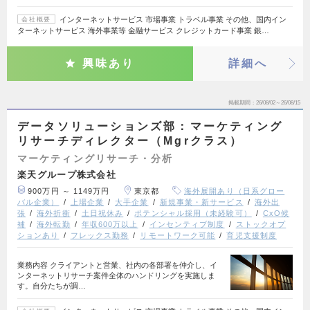
インターネットサービス 市場事業 トラベル事業 その他、国内イン
会社概要
ターネットサービス 海外事業等 金融サービス クレジットカード事業 銀…
興味あり
詳細へ
掲載期間
26/08/02～26/08/15
データソリューションズ部：マーケティング
リサーチディレクター（Mgrクラス）
マーケティングリサーチ・分析
楽天グループ株式会社
900万円 ～ 1149万円
東京都
海外展開あり（日系グロー
バル企業）
上場企業
大手企業
新規事業・新サービス
海外出
張
海外折衝
土日祝休み
ポテンシャル採用（未経験可）
CxO候
補
海外転勤
年収600万以上
インセンティブ制度
ストックオプ
ションあり
フレックス勤務
リモートワーク可能
育児支援制度
業務内容 クライアントと営業、社内の各部署を仲介し、イ
ンターネットリサーチ案件全体のハンドリングを実施しま
す。自分たちが調…