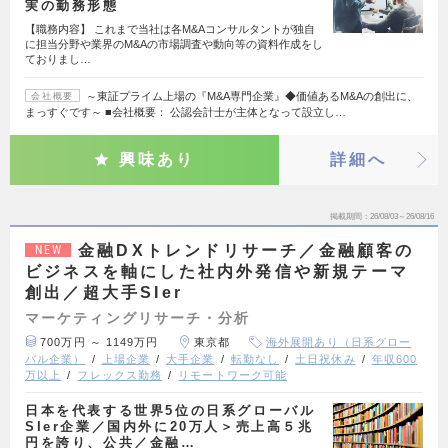
実の勤務形態
【職務内容】 これまで当社は各M&Aコンサルタントが独自
に担当分野や業界のM&Aの市場調査や動向等の資料作成をし
ておりまし…
～東証プライム上場の『M&A専門企業』◆価値あるM&Aの創出に、
会社概要
まっすぐです～ ■会社概要： 公認会計士が主体となって設立し…
興味あり
詳細へ
掲載期間
26/08/03～26/08/16
金融DXトレンドリサーチ／金融顧客の
NEW
ビジネスを軸にした社内外発信や新規テーマ
創出／超大手SIer
マーケティングリサーチ・分析
700万円 ～ 1149万円
東京都
海外展開あり（日系グロー
バル企業）
上場企業
大手企業
転勤なし
土日祝休み
年収600
万以上
フレックス勤務
リモートワーク可能
日本を代表する世界5位の日系グローバル
SIer企業／国内外に20万人＞売上高５兆
円を誇り、公共／金融…