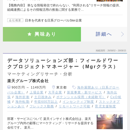
【職務内容】 単なる情報発信で終わらない、“利用される”リサーチ情報の提供、
組織連携によるその情報活用の推進に関する業務で…
日本を代表する日系グローバルSIer企業
会社概要
興味あり
詳細へ
掲載期間
26/08/02～26/08/15
データソリューションズ部：フィールドワー
クプロジェクトマネージャー（Mgrクラス）
マーケティングリサーチ・分析
楽天グループ株式会社
900万円 ～ 1149万円
東京都
海外展開あり（日系グロー
バル企業）
上場企業
大手企業
新規事業・新サービス
海外出
張
海外折衝
土日祝休み
ポテンシャル採用（未経験可）
CxO候
補
海外転勤
年収600万以上
インセンティブ制度
ストックオプ
ションあり
フレックス勤務
リモートワーク可能
育児支援制度
部署・サービスについて 楽天インサイト株式会社は、楽天
グループ内外の顧客にマーケティング・リサーチを提供する
会社です。 楽天…