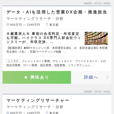
掲載期間
26/07/29～26/08/31
データ・AIを活用した営業DX企画・推進担当
マーケティングリサーチ・分析
600万円 ～ 1349万円
東京都
※厳選求人※ 事前の合否判定・年収査定
も可能。ハイクラス DX専門人材会社ウィ
ンスリーが、年収交渉、…
【配属部署】 ■BMマネジメント部 本部運営企画G or 各部支援企画G 本部運
営企画G（7名）：営業/マーケティング戦略・…
クレジットカード業務、デビットカード・プリペイドカード・その
会社概要
他決済業務、ローン業務、保証業務、信販業務、トランザクション…
興味あり
詳細へ
掲載期間
26/07/29～26/08/31
マーケティングリサーチャー
マーケティングリサーチ・分析
600万円 ～ 1349万円
東京都