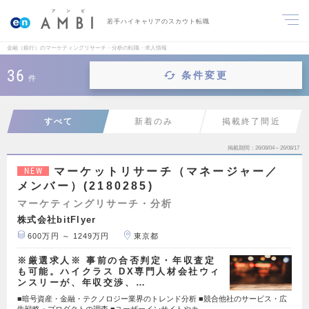
若手ハイキャリアのスカウト転職
金融（銀行）のマーケティングリサーチ・分析の転職・求人情報
36
条件変更
件
すべて
新着のみ
掲載終了間近
掲載期間
26/08/04～26/08/17
マーケットリサーチ（マネージャー／
NEW
メンバー）(2180285)
マーケティングリサーチ・分析
株式会社bitFlyer
600万円 ～ 1249万円
東京都
※厳選求人※ 事前の合否判定・年収査定
も可能。ハイクラス DX専門人材会社ウィ
ンスリーが、年収交渉、…
■暗号資産・金融・テクノロジー業界のトレンド分析 ■競合他社のサービス・広