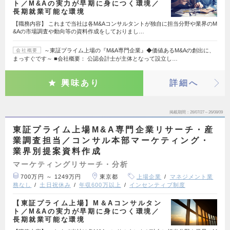
ト／M&Aの実力が早期に身につく環境／
長期就業可能な環境
【職務内容】 これまで当社は各M&Aコンサルタントが独自に担当分野や業界のM
&Aの市場調査や動向等の資料作成をしておりまし…
～東証プライム上場の『M&A専門企業』◆価値あるM&Aの創出に、
会社概要
まっすぐです～ ■会社概要： 公認会計士が主体となって設立し…
興味あり
詳細へ
掲載期間
26/07/27～26/08/09
東証プライム上場M&A専門企業リサーチ・産
業調査担当／コンサル本部マーケティング・
業界別提案資料作成
マーケティングリサーチ・分析
700万円 ～ 1249万円
東京都
上場企業
マネジメント業
務なし
土日祝休み
年収600万以上
インセンティブ制度
【東証プライム上場】M＆Aコンサルタン
ト／M&Aの実力が早期に身につく環境／
長期就業可能な環境