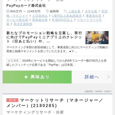
PayPayカード株式会社
800万円 ～ 1249万円
福岡県
上場企業
大手企業
管理
職・マネジャー
土日祝休み
1億円以上資金調達済
事業責任者
サービス責任者
開発責任者
年収600万以上
リモートワーク可
能
育児支援制度
新たなプロモーション戦略を立案し、実行
に向けてPayPayミニアプリ上のクレジッ
ト（旧あと払い）や、…
マーケティング本部の部長候補として、事業成長に向けたマーケティング戦略の
推進と組織マネジメントを担っていただきます。 ●マ…
2018年にサービスを開始してから約5年でユーザー数5700万人を突
会社概要
破したフィンテック企業である「PayPay」は日本国…
興味あり
詳細へ
掲載期間
26/08/04～26/08/17
マーケットリサーチ（マネージャー／
NEW
メンバー）(2180285)
マーケティングリサーチ・分析