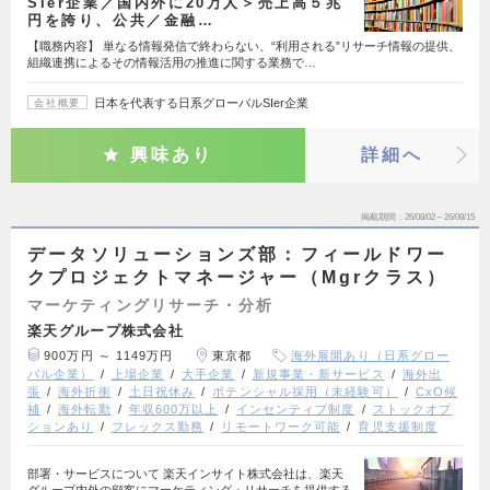
SIer企業／国内外に20万人＞売上高５兆
円を誇り、公共／金融…
【職務内容】 単なる情報発信で終わらない、“利用される”リサーチ情報の提供、
組織連携によるその情報活用の推進に関する業務で…
日本を代表する日系グローバルSIer企業
会社概要
興味あり
詳細へ
掲載期間
26/08/02～26/08/15
データソリューションズ部：フィールドワー
クプロジェクトマネージャー（Mgrクラス）
マーケティングリサーチ・分析
楽天グループ株式会社
900万円 ～ 1149万円
東京都
海外展開あり（日系グロー
バル企業）
上場企業
大手企業
新規事業・新サービス
海外出
張
海外折衝
土日祝休み
ポテンシャル採用（未経験可）
CxO候
補
海外転勤
年収600万以上
インセンティブ制度
ストックオプ
ションあり
フレックス勤務
リモートワーク可能
育児支援制度
部署・サービスについて 楽天インサイト株式会社は、楽天