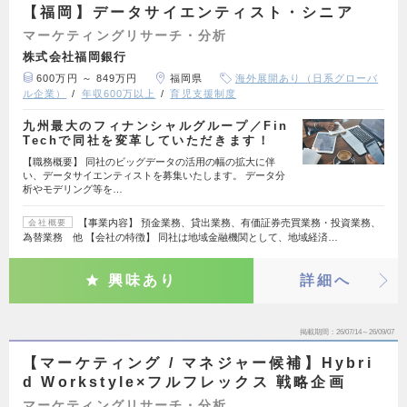
【福岡】データサイエンティスト・シニア
マーケティングリサーチ・分析
株式会社福岡銀行
600万円 ～ 849万円
福岡県
海外展開あり（日系グローバ
ル企業）
年収600万以上
育児支援制度
九州最大のフィナンシャルグループ／Fin
Techで同社を変革していただきます！
【職務概要】 同社のビッグデータの活用の幅の拡大に伴
い、データサイエンティストを募集いたします。 データ分
析やモデリング等を…
【事業内容】 預金業務、貸出業務、有価証券売買業務・投資業務、
会社概要
為替業務 他 【会社の特徴】 同社は地域金融機関として、地域経済…
興味あり
詳細へ
掲載期間
26/07/14～26/09/07
【マーケティング / マネジャー候補】Hybri
d Workstyle×フルフレックス 戦略企画
マーケティングリサーチ・分析