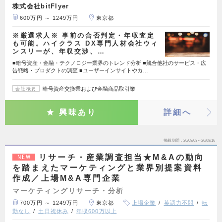
株式会社bitFlyer
600万円 ～ 1249万円
東京都
※厳選求人※ 事前の合否判定・年収査定
も可能。ハイクラス DX専門人材会社ウィ
ンスリーが、年収交渉、…
■暗号資産・金融・テクノロジー業界のトレンド分析 ■競合他社のサービス・広
告戦略・プロダクトの調査 ■ユーザーインサイトやカ…
暗号資産交換業および金融商品取引業
会社概要
興味あり
詳細へ
掲載期間
26/08/03～26/08/16
リサーチ・産業調査担当★M&Aの動向
NEW
を踏まえたマーケティングと業界別提案資料
作成／上場M&A専門企業
マーケティングリサーチ・分析
700万円 ～ 1249万円
東京都
上場企業
英語力不問
転
勤なし
土日祝休み
年収600万以上