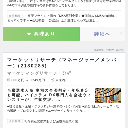
【職務内容】 これまで当社は各M&Aコンサルタントが独自に担当分野や業界のM
&Aの市場調査や動向等の資料作成をしておりまし…
～東証プライム上場の『M&A専門企業』◆価値あるM&Aの創出に、
会社概要
まっすぐです～ ■会社概要： 公認会計士が主体となって設立し…
興味あり
詳細へ
掲載期間
26/07/27～26/08/09
マーケットリサーチ（マネージャー／メンバ
ー）(2180285)
マーケティングリサーチ・分析
600万円 ～ 1249万円
東京都
※厳選求人※ 事前の合否判定・年収査定
も可能。ハイクラス DX専門人材会社ウィ
ンスリーが、年収交渉、…
■暗号資産・金融・テクノロジー業界のトレンド分析 ■競合他社のサービス・広
告戦略・プロダクトの調査 ■ユーザーインサイトやカ…
暗号資産交換業および金融商品取引業
会社概要