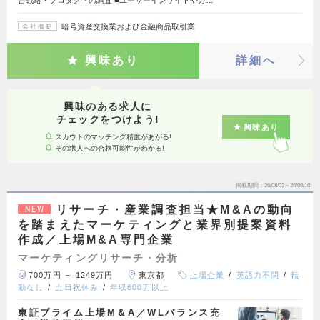
告戦略・プロダクトの調査 ■ユーザーインサイトやカ…
暗号資産交換業および金融商品取引業
会社概要
興味あり
詳細へ
興味のある求人に
チェックをつけよう!
興味あり
スカウトのマッチング精度があがる!
その求人への合格可能性がわかる!
掲載期間
26/08/03～26/08/16
リサーチ・産業調査担当★M&Aの動向
NEW
を踏まえたマーケティングと業界別提案資料
作成／上場M&A専門企業
マーケティングリサーチ・分析
700万円 ～ 1249万円
東京都
上場企業
英語力不問
転
勤なし
土日祝休み
年収600万以上
東証プライム上場M＆A／WLバランス充