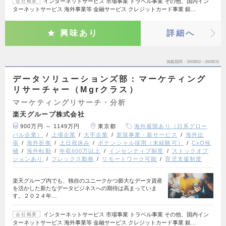
インターネットサービス 市場事業 トラベル事業 その他、国内イン
会社概要
ターネットサービス 海外事業等 金融サービス クレジットカード事業 銀…
興味あり
詳細へ
掲載期間
26/08/02～26/08/15
データソリューションズ部：マーケティング
リサーチャー（Mgrクラス）
マーケティングリサーチ・分析
楽天グループ株式会社
900万円 ～ 1149万円
東京都
海外展開あり（日系グロー
バル企業）
上場企業
大手企業
新規事業・新サービス
海外出
張
海外折衝
土日祝休み
ポテンシャル採用（未経験可）
CxO候
補
海外転勤
年収600万以上
インセンティブ制度
ストックオプ
ションあり
フレックス勤務
リモートワーク可能
育児支援制度
楽天グループ内でも、独自のユニークかつ膨大なデータ資産
を活かした新たなデータビジネスへの期待は高まっていま
す。２０２４年…
インターネットサービス 市場事業 トラベル事業 その他、国内イン
会社概要
ターネットサービス 海外事業等 金融サービス クレジットカード事業 銀…