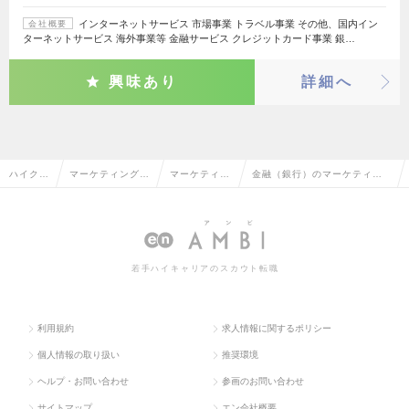
インターネットサービス 市場事業 トラベル事業 その他、国内イン
会社概要
ターネットサービス 海外事業等 金融サービス クレジットカード事業 銀…
興味あり
詳細へ
ハイクラ
マーケティング・
マーケティン
金融（銀行）のマーケティン
ス求人T
販促企画・商品開
グリサーチ・
グリサーチ・分析の転職・求
OP
発系
分析
人情報一覧
若手ハイキャリアのスカウト転職
利用規約
求人情報に関するポリシー
個人情報の取り扱い
推奨環境
ヘルプ・お問い合わせ
参画のお問い合わせ
サイトマップ
エン会社概要