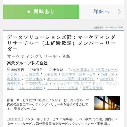
興味あり
詳細へ
掲載期間
26/08/02～26/08/15
データソリューションズ部：マーケティング
リサーチャー（未経験歓迎）メンバー～リー
ダー
マーケティングリサーチ・分析
楽天グループ株式会社
550万円 ～ 749万円
東京都
海外展開あり（日系グローバ
ル企業）
上場企業
大手企業
新規事業・新サービス
海外出張
海外折衝
土日祝休み
ポテンシャル採用（未経験可）
CxO候補
海外転勤
年収600万以上
インセンティブ制度
ストックオプション
あり
フレックス勤務
リモートワーク可能
育児支援制度
部署・サービスについて 楽天インサイトは、楽天グループ
内外の顧客にマーケティング・リサーチを提供する会社で
す。 楽天グループ…
インターネットサービス 市場事業 トラベル事業 その他、国内イン
会社概要
ターネットサービス 海外事業等 金融サービス クレジットカード事業 銀…