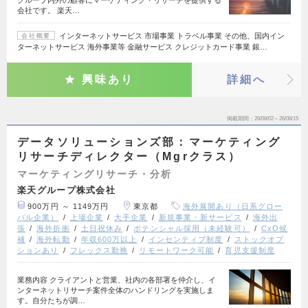
グループ内外の顧客にマーケティング・リサーチを提供する
会社です。 楽天…
インターネットサービス 市場事業 トラベル事業 その他、国内イン
会社概要
ターネットサービス 海外事業等 金融サービス クレジットカード事業 銀…
興味あり
詳細へ
掲載期間
26/08/02～26/08/15
データソリューションズ部：マーケティング
リサーチディレクター（Mgrクラス）
マーケティングリサーチ・分析
楽天グループ株式会社
900万円 ～ 1149万円
東京都
海外展開あり（日系グロー
バル企業）
上場企業
大手企業
新規事業・新サービス
海外出
張
海外折衝
土日祝休み
ポテンシャル採用（未経験可）
CxO候
補
海外転勤
年収600万以上
インセンティブ制度
ストックオプ
ションあり
フレックス勤務
リモートワーク可能
育児支援制度
業務内容 クライアントと営業、社内の各部署を仲介し、イ
ンターネットリサーチ案件全体のハンドリングを実施しま
す。自分たちが調…