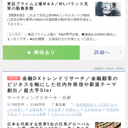
東証プライム上場M＆A／WLバランス充
実の勤務形態
【職務内容】 これまで当社は各M&Aコンサルタントが独自
に担当分野や業界のM&Aの市場調査や動向等の資料作成をし
ておりまし…
～東証プライム上場の『M&A専門企業』◆価値あるM&Aの創出に、
会社概要
まっすぐです～ ■会社概要： 公認会計士が主体となって設立し…
興味あり
詳細へ
掲載期間
26/08/03～26/08/16
金融DXトレンドリサーチ／金融顧客の
NEW
ビジネスを軸にした社内外発信や新規テーマ
創出／超大手SIer
マーケティングリサーチ・分析
700万円 ～ 1149万円
東京都
海外展開あり（日系グロー
バル企業）
上場企業
大手企業
転勤なし
土日祝休み
年収600
万以上
フレックス勤務
リモートワーク可能
日本を代表する世界5位の日系グローバル