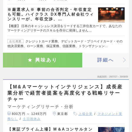
※厳選求人※ 事前の合否判定・年収査定
も可能。ハイクラス DX専門人材会社ウィ
ンスリーが、年収交渉、…
【概要】 日本のキャッシュレス決済をリードする三井住友カードで、あなたの
マーケティングリサーチのスキルを存分に発揮しません…
クレジットカード業務、デビットカード・プリペイドカード・その
会社概要
他決済業務、ローン業務、保証業務、信販業務、トランザクション…
興味あり
詳細へ
掲載期間
26/07/27～26/08/09
【M&Aマーケットインテリジェンス】成長産
業分析で経営者提案を高度化する戦略リサー
チャー
マーケティングリサーチ・分析
800万円 ～ 1249万円
東京都
上場企業
マネジメント業
務なし
土日祝休み
【東証プライム上場】M＆Aコンサルタン