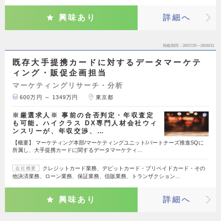
興味あり
詳細へ
掲載期間
26/07/29～26/08/31
既存大手提携カードに対するデータマーケテ
ィング・販促企画担当
マーケティングリサーチ・分析
600万円 ～ 1349万円
東京都
※厳選求人※ 事前の合否判定・年収査定
も可能。ハイクラス DX専門人材会社ウィ
ンスリーが、年収交渉、…
【概要】 マーケティング本部/マーケティングユニット/パートナーズ推進SQに
所属し、大手提携カードに関するデータマーケティ…
クレジットカード業務、デビットカード・プリペイドカード・その
会社概要
他決済業務、ローン業務、保証業務、信販業務、トランザクション…
興味あり
詳細へ